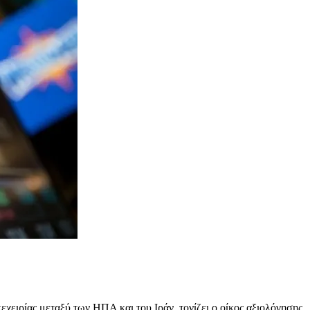
χειρίας μεταξύ των ΗΠΑ και του Ιράν, τονίζει ο οίκος αξιολόγησης