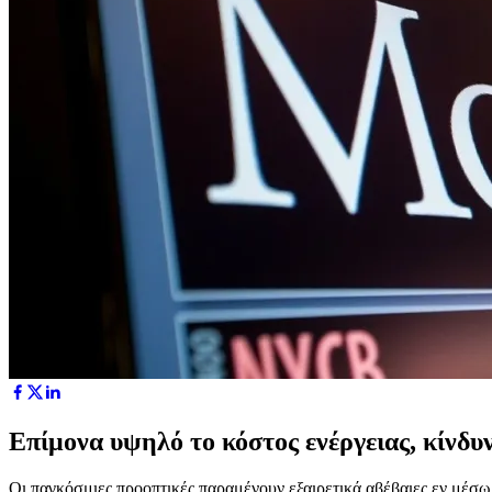
Επίμονα υψηλό το κόστος ενέργειας, κίν
Οι παγκόσμιες προοπτικές παραμένουν εξαιρετικά αβέβαιες εν μέσω 