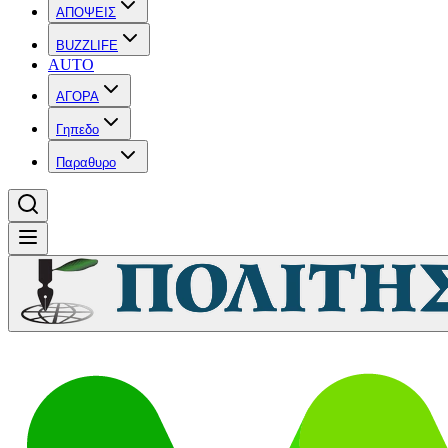
ΑΠΟΨΕΙΣ
BUZZLIFE
AUTO
ΑΓΟΡΑ
Γηπεδο
Παραθυρο