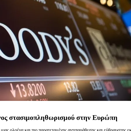
δυνος στασιμοπληθωρισμού στην Ευρώπη
μιας ολοένα και πιο παρατεταμένης αντιπαράθεσης και εύθραυστης εκε