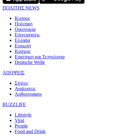
ΠΟΛΙΤΗΣ NEWS
Κυπρος
Πολιτικη
Οικονομια
Επιχειρησεις
Ελλαδα
Ευρωπη
Κοσμος
Επιστημη και Τεχνολογια
Deutsche Welle
ΑΠΟΨΕΙΣ
Στηλες
Αναλυσεις
Αρθρογραφοι
BUZZLIFE
Lifestyle
Viral
People
Food and Drink