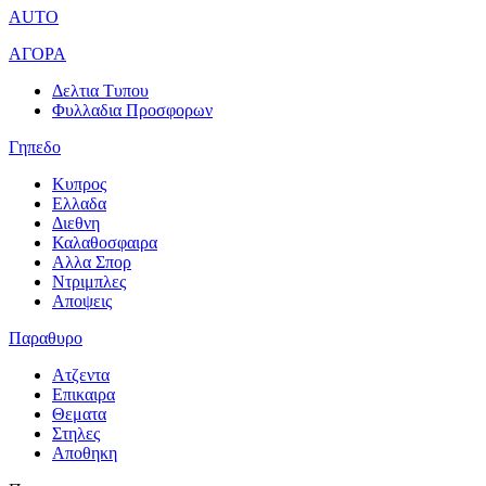
AUTO
ΑΓΟΡΑ
Δελτια Τυπου
Φυλλαδια Προσφορων
Γηπεδο
Κυπρος
Ελλαδα
Διεθνη
Καλαθοσφαιρα
Αλλα Σπορ
Ντριμπλες
Αποψεις
Παραθυρο
Ατζεντα
Επικαιρα
Θεματα
Στηλες
Αποθηκη