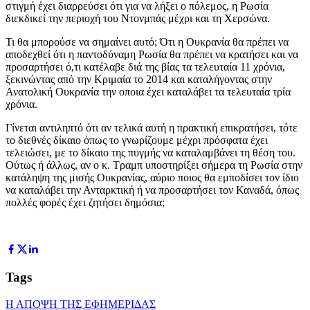
στιγμή έχει διαρρεύσει ότι για να λήξει ο πόλεμος, η Ρωσία
διεκδικεί την περιοχή του Ντονμπάς μέχρι και τη Χερσώνα.
Τι θα μπορούσε να σημαίνει αυτό; Ότι η Ουκρανία θα πρέπει να
αποδεχθεί ότι η παντοδύναμη Ρωσία θα πρέπει να κρατήσει και να
προσαρτήσει ό,τι κατέλαβε διά της βίας τα τελευταία 11 χρόνια,
ξεκινώντας από την Κριμαία το 2014 και καταλήγοντας στην
Ανατολική Ουκρανία την οποια έχει καταλάβει τα τελευταία τρία
χρόνια.
Γίνεται αντιληπτό ότι αν τελικά αυτή η πρακτική επικρατήσει, τότε
το διεθνές δίκαιο όπως το γνωρίζουμε μέχρι πρόσφατα έχει
τελειώσει, με το δίκαιο της πυγμής να καταλαμβάνει τη θέση του.
Ούτως ή άλλως, αν ο κ. Τραμπ υποστηρίξει σήμερα τη Ρωσία στην
κατάληψη της μισής Ουκρανίας, αύριο ποιος θα εμποδίσει τον ίδιο
να καταλάβει την Ανταρκτική ή να προσαρτήσει τον Καναδά, όπως
πολλές φορές έχει ζητήσει δημόσια;
Tags
Η ΑΠΟΨΗ ΤΗΣ ΕΦΗΜΕΡΙΔΑΣ