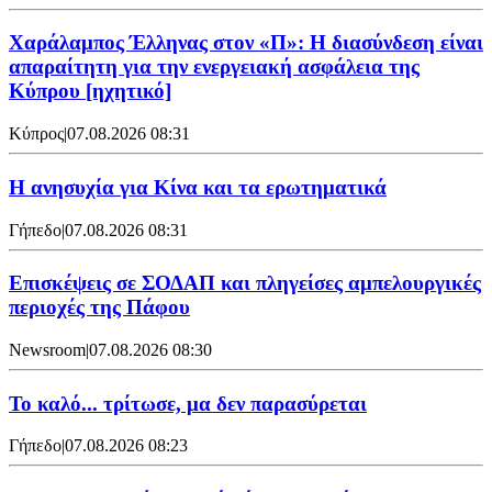
Χαράλαμπος Έλληνας στον «Π»: Η διασύνδεση είναι
απαραίτητη για την ενεργειακή ασφάλεια της
Κύπρου [ηχητικό]
Κύπρος
|
07.08.2026 08:31
Η ανησυχία για Κίνα και τα ερωτηματικά
Γήπεδο
|
07.08.2026 08:31
Επισκέψεις σε ΣΟΔΑΠ και πληγείσες αμπελουργικές
περιοχές της Πάφου
Newsroom
|
07.08.2026 08:30
Το καλό... τρίτωσε, μα δεν παρασύρεται
Γήπεδο
|
07.08.2026 08:23