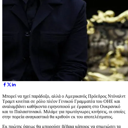
Μπορεί να ηχεί παράδοξο, αλλά ο Αμερικανός Πρόεδρος Ντόναλντ
Τραμπ κινείται σε ρόλο πλέον Γενικού Γραμματέα του ΟΗΕ και
αναλαμβάνει καθήκοντα ειρηνοποιού με έμφαση στο Ουκρανικό
και το Παλαιστινιακό. Μιλάμε για πρωτόγνωρες κινήσεις, οι οποίες
στην πορεία αναγκαστικά θα κριθούν εκ του αποτελέσματος.
Εκ πρώτης όψεως θα μπορούσε βέβαια κάποιος να σημειώσει τα