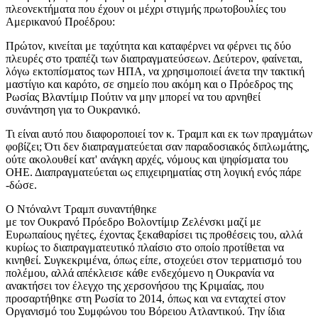
πλεονεκτήματα που έχουν οι μέχρι στιγμής πρωτοβουλίες του
Αμερικανού Προέδρου:
Πρώτον, κινείται με ταχύτητα και καταφέρνει να φέρνει τις δύο
πλευρές στο τραπέζι των διαπραγματεύσεων. Δεύτερον, φαίνεται,
λόγω εκτοπίσματος των ΗΠΑ, να χρησιμοποιεί άνετα την τακτική
μαστίγιο και καρότο, σε σημείο που ακόμη και ο Πρόεδρος της
Ρωσίας Βλαντίμιρ Πούτιν να μην μπορεί να του αρνηθεί
συνάντηση για το Ουκρανικό.
Τι είναι αυτό που διαφοροποιεί τον κ. Τραμπ και εκ των πραγμάτων
φοβίζει; Ότι δεν διαπραγματεύεται σαν παραδοσιακός διπλωμάτης,
ούτε ακολουθεί κατ' ανάγκη αρχές, νόμους και ψηφίσματα του
ΟΗΕ. Διαπραγματεύεται ως επιχειρηματίας στη λογική ενός πάρε
-δώσε.
Ο Ντόναλντ Τραμπ συναντήθηκε
με τον Ουκρανό Πρόεδρο Βολοντίμιρ Ζελένσκι μαζί με
Ευρωπαίους ηγέτες, έχοντας ξεκαθαρίσει τις προθέσεις του, αλλά
κυρίως το διαπραγματευτικό πλαίσιο στο οποίο προτίθεται να
κινηθεί. Συγκεκριμένα, όπως είπε, στοχεύει στον τερματισμό του
πολέμου, αλλά απέκλεισε κάθε ενδεχόμενο η Ουκρανία να
ανακτήσει τον έλεγχο της χερσονήσου της Κριμαίας, που
προσαρτήθηκε στη Ρωσία το 2014, όπως και να ενταχτεί στον
Οργανισμό του Συμφώνου του Βόρειου Ατλαντικού. Την ίδια