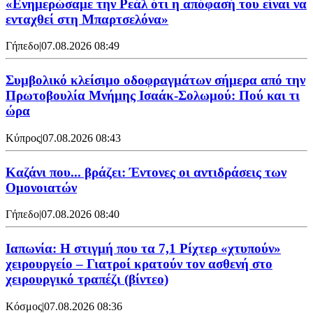
«Ενημερώσαμε την Ρεάλ ότι η απόφασή του είναι να
ενταχθεί στη Μπαρτσελόνα»
Γήπεδο
|
07.08.2026 08:49
Συμβολικό κλείσιμο οδοφραγμάτων σήμερα από την
Πρωτοβουλία Μνήμης Ισαάκ-Σολωμού: Πού και τι
ώρα
Κύπρος
|
07.08.2026 08:43
Καζάνι που... βράζει: Έντονες οι αντιδράσεις των
Ομονοιατών
Γήπεδο
|
07.08.2026 08:40
Ιαπωνία: Η στιγμή που τα 7,1 Ρίχτερ «χτυπούν»
χειρουργείο – Γιατροί κρατούν τον ασθενή στο
χειρουργικό τραπέζι (βίντεο)
Κόσμος
|
07.08.2026 08:36