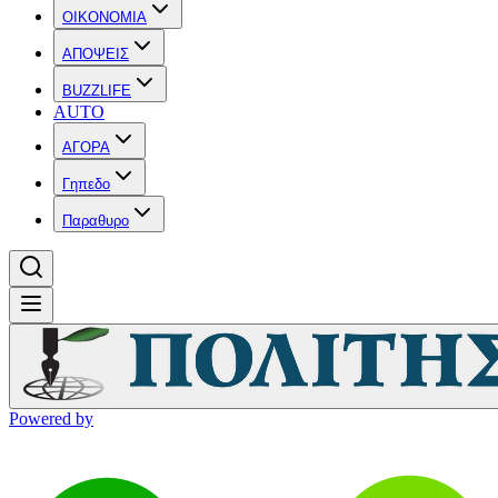
OIKONOMIA
ΑΠΟΨΕΙΣ
BUZZLIFE
AUTO
ΑΓΟΡΑ
Γηπεδο
Παραθυρο
Powered by