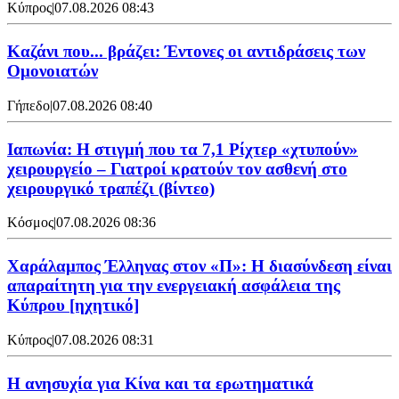
Κύπρος
|
07.08.2026 08:43
Καζάνι που... βράζει: Έντονες οι αντιδράσεις των
Ομονοιατών
Γήπεδο
|
07.08.2026 08:40
Ιαπωνία: Η στιγμή που τα 7,1 Ρίχτερ «χτυπούν»
χειρουργείο – Γιατροί κρατούν τον ασθενή στο
χειρουργικό τραπέζι (βίντεο)
Κόσμος
|
07.08.2026 08:36
Χαράλαμπος Έλληνας στον «Π»: Η διασύνδεση είναι
απαραίτητη για την ενεργειακή ασφάλεια της
Κύπρου [ηχητικό]
Κύπρος
|
07.08.2026 08:31
Η ανησυχία για Κίνα και τα ερωτηματικά