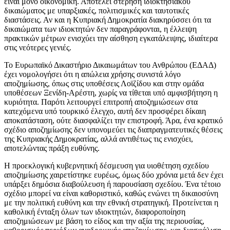
είναι μόνο οικονομική. Αποτελεί στέρηση ιδιοκτησιακού
δικαιώματος με υπαρξιακές, πολιτισμικές και ταυτοτικές
διαστάσεις. Αν και η Κυπριακή Δημοκρατία διακηρύσσει ότι τα
δικαιώματα των ιδιοκτητών δεν παραγράφονται, η έλλειψη
πρακτικών μέτρων ενισχύει την αίσθηση εγκατάλειψης, ιδιαίτερα
στις νεότερες γενιές.
Το Ευρωπαϊκό Δικαστήριο Δικαιωμάτων του Ανθρώπου (ΕΔΑΔ)
έχει νομολογήσει ότι η απώλεια χρήσης συνιστά λόγο
αποζημίωσης, όπως στις υποθέσεις Λοϊζίδου και στην ομάδα
υποθέσεων Ξενίδη-Αρέστη, χωρίς να τίθεται υπό αμφισβήτηση η
κυριότητα. Παρότι λειτουργεί επιτροπή αποζημιώσεων στα
κατεχόμενα υπό τουρκικό έλεγχο, αυτή δεν προσφέρει δίκαιη
αποκατάσταση, ούτε διασφαλίζει την επιστροφή. Άρα, ένα κρατικό
σχέδιο αποζημίωσης δεν υπονομεύει τις διαπραγματευτικές θέσεις
της Κυπριακής Δημοκρατίας, αλλά αντιθέτως τις ενισχύει,
αποτελώντας πράξη ευθύνης.
Η προεκλογική κυβερνητική δέσμευση για υιοθέτηση σχεδίου
αποζημίωσης χαιρετίστηκε ευρέως, όμως δύο χρόνια μετά δεν έχει
υπάρξει δημόσια διαβούλευση ή παρουσίαση σχεδίου. Ένα τέτοιο
σχέδιο μπορεί να είναι καθοριστικό, καθώς ενώνει τη δικαιοσύνη
με την πολιτική ευθύνη και την εθνική στρατηγική. Προτείνεται η
καθολική ένταξη όλων των ιδιοκτητών, διαφοροποίηση
αποζημιώσεων με βάση το είδος και την αξία της περιουσίας,