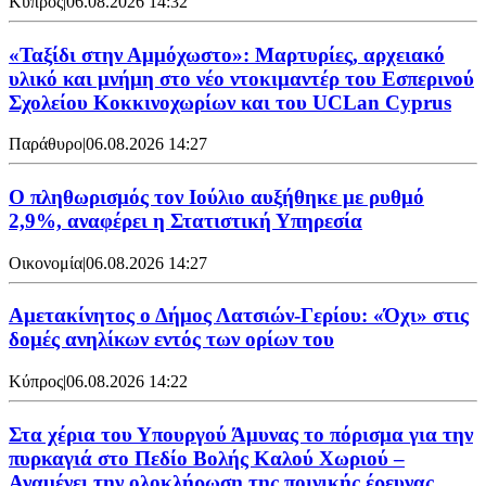
Κύπρος
|
06.08.2026 14:32
«Ταξίδι στην Αμμόχωστο»: Μαρτυρίες, αρχειακό
υλικό και μνήμη στο νέο ντοκιμαντέρ του Εσπερινού
Σχολείου Κοκκινοχωρίων και του UCLan Cyprus
Παράθυρο
|
06.08.2026 14:27
Ο πληθωρισμός τον Ιούλιο αυξήθηκε με ρυθμό
2,9%, αναφέρει η Στατιστική Υπηρεσία
Οικονομία
|
06.08.2026 14:27
Αμετακίνητος ο Δήμος Λατσιών-Γερίου: «Όχι» στις
δομές ανηλίκων εντός των ορίων του
Κύπρος
|
06.08.2026 14:22
Στα χέρια του Υπουργού Άμυνας το πόρισμα για την
πυρκαγιά στο Πεδίο Βολής Καλού Χωριού –
Αναμένει την ολοκλήρωση της ποινικής έρευνας