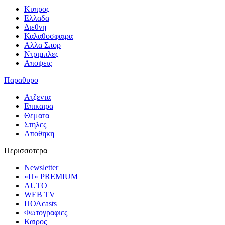
Κυπρος
Ελλαδα
Διεθνη
Καλαθοσφαιρα
Αλλα Σπορ
Ντριμπλες
Αποψεις
Παραθυρο
Ατζεντα
Επικαιρα
Θεματα
Στηλες
Αποθηκη
Περισσοτερα
Newsletter
«Π» PREMIUM
AUTO
WEB TV
ΠΟΛcasts
Φωτογραφιες
Καιρος