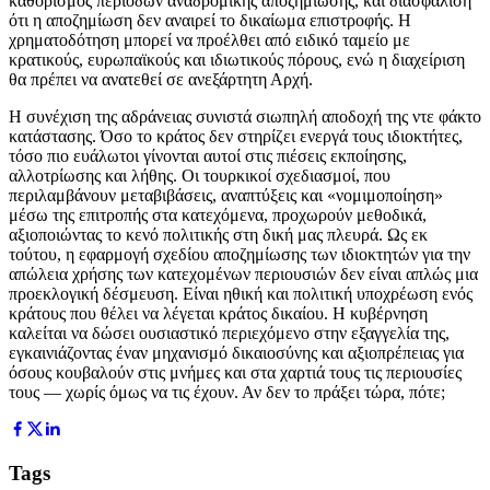
καθορισμός περιόδων αναδρομικής αποζημίωσης, και διασφάλιση
ότι η αποζημίωση δεν αναιρεί το δικαίωμα επιστροφής. Η
χρηματοδότηση μπορεί να προέλθει από ειδικό ταμείο με
κρατικούς, ευρωπαϊκούς και ιδιωτικούς πόρους, ενώ η διαχείριση
θα πρέπει να ανατεθεί σε ανεξάρτητη Αρχή.
Η συνέχιση της αδράνειας συνιστά σιωπηλή αποδοχή της ντε φάκτο
κατάστασης. Όσο το κράτος δεν στηρίζει ενεργά τους ιδιοκτήτες,
τόσο πιο ευάλωτοι γίνονται αυτοί στις πιέσεις εκποίησης,
αλλοτρίωσης και λήθης. Οι τουρκικοί σχεδιασμοί, που
περιλαμβάνουν μεταβιβάσεις, αναπτύξεις και «νομιμοποίηση»
μέσω της επιτροπής στα κατεχόμενα, προχωρούν μεθοδικά,
αξιοποιώντας το κενό πολιτικής στη δική μας πλευρά. Ως εκ
τούτου, η εφαρμογή σχεδίου αποζημίωσης των ιδιοκτητών για την
απώλεια χρήσης των κατεχομένων περιουσιών δεν είναι απλώς μια
προεκλογική δέσμευση. Είναι ηθική και πολιτική υποχρέωση ενός
κράτους που θέλει να λέγεται κράτος δικαίου. Η κυβέρνηση
καλείται να δώσει ουσιαστικό περιεχόμενο στην εξαγγελία της,
εγκαινιάζοντας έναν μηχανισμό δικαιοσύνης και αξιοπρέπειας για
όσους κουβαλούν στις μνήμες και στα χαρτιά τους τις περιουσίες
τους — χωρίς όμως να τις έχουν. Αν δεν το πράξει τώρα, πότε;
Tags