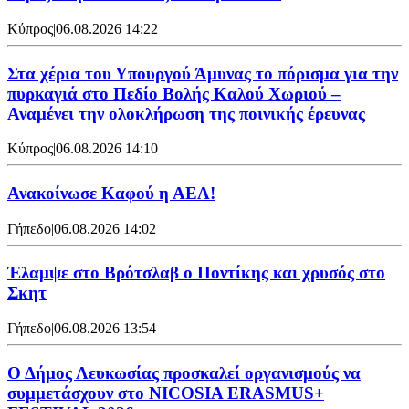
Κύπρος
|
06.08.2026 14:22
Στα χέρια του Υπουργού Άμυνας το πόρισμα για την
πυρκαγιά στο Πεδίο Βολής Καλού Χωριού –
Αναμένει την ολοκλήρωση της ποινικής έρευνας
Κύπρος
|
06.08.2026 14:10
Ανακοίνωσε Καφού η ΑΕΛ!
Γήπεδο
|
06.08.2026 14:02
Έλαμψε στο Βρότσλαβ ο Ποντίκης και χρυσός στο
Σκητ
Γήπεδο
|
06.08.2026 13:54
Ο Δήμος Λευκωσίας προσκαλεί οργανισμούς να
συμμετάσχουν στο NICOSIA ERASMUS+