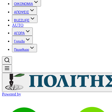
OIKONOMIA
ΑΠΟΨΕΙΣ
BUZZLIFE
AUTO
ΑΓΟΡΑ
Γηπεδο
Παραθυρο
Powered by