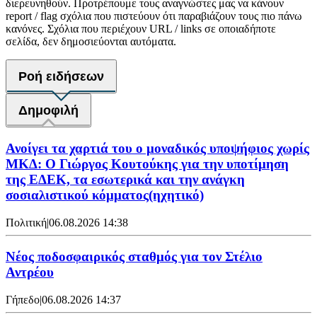
διερευνηθούν. Προτρέπουμε τους αναγνώστες μας να κάνουν
report / flag σχόλια που πιστεύουν ότι παραβιάζουν τους πιο πάνω
κανόνες. Σχόλια που περιέχουν URL / links σε οποιαδήποτε
σελίδα, δεν δημοσιεύονται αυτόματα.
Ροή ειδήσεων
Δημοφιλή
Ανοίγει τα χαρτιά του ο μοναδικός υποψήφιος χωρίς
ΜΚΔ: Ο Γιώργος Κουτούκης για την υποτίμηση
της ΕΔΕΚ, τα εσωτερικά και την ανάγκη
σοσιαλιστικού κόμματος(ηχητικό)
Πολιτική
|
06.08.2026 14:38
Νέος ποδοσφαιρικός σταθμός για τον Στέλιο
Αντρέου
Γήπεδο
|
06.08.2026 14:37