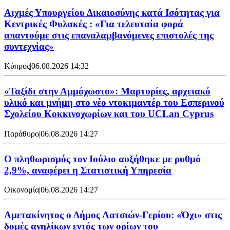
Αιχμές Υπουργείου Δικαιοσύνης κατά Ισότητας για
Κεντρικές Φυλακές : «Για τελευταία φορά
απαντούμε στις επαναλαμβανόμενες επιστολές της
συντεχνίας»
Κύπρος
|
06.08.2026 14:32
«Ταξίδι στην Αμμόχωστο»: Μαρτυρίες, αρχειακό
υλικό και μνήμη στο νέο ντοκιμαντέρ του Εσπερινού
Σχολείου Κοκκινοχωρίων και του UCLan Cyprus
Παράθυρο
|
06.08.2026 14:27
Ο πληθωρισμός τον Ιούλιο αυξήθηκε με ρυθμό
2,9%, αναφέρει η Στατιστική Υπηρεσία
Οικονομία
|
06.08.2026 14:27
Αμετακίνητος ο Δήμος Λατσιών-Γερίου: «Όχι» στις
δομές ανηλίκων εντός των ορίων του