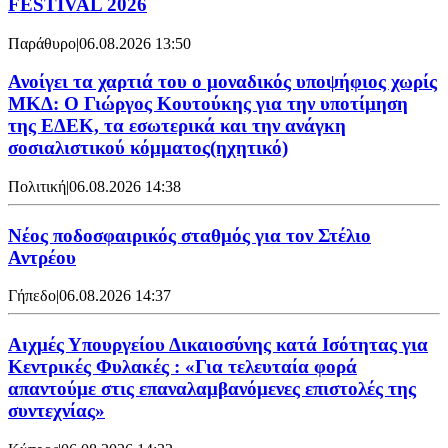
FESTIVAL 2026
Παράθυρο
|
06.08.2026 13:50
Ανοίγει τα χαρτιά του ο μοναδικός υποψήφιος χωρίς
ΜΚΔ: Ο Γιώργος Κουτούκης για την υποτίμηση
της ΕΔΕΚ, τα εσωτερικά και την ανάγκη
σοσιαλιστικού κόμματος(ηχητικό)
Πολιτική
|
06.08.2026 14:38
Νέος ποδοσφαιρικός σταθμός για τον Στέλιο
Αντρέου
Γήπεδο
|
06.08.2026 14:37
Αιχμές Υπουργείου Δικαιοσύνης κατά Ισότητας για
Κεντρικές Φυλακές : «Για τελευταία φορά
απαντούμε στις επαναλαμβανόμενες επιστολές της
συντεχνίας»