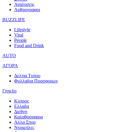
Αναλυσεις
Αρθρογραφοι
BUZZLIFE
Lifestyle
Viral
People
Food and Drink
AUTO
ΑΓΟΡΑ
Δελτια Τυπου
Φυλλαδια Προσφορων
Γηπεδο
Κυπρος
Ελλαδα
Διεθνη
Καλαθοσφαιρα
Αλλα Σπορ
Ντριμπλες