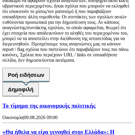
δικαίωμα να αφαιρούν σχόλια αναγνωστών, δυσφημιστικού και/ή
υβριστικού περιεχομένου, ή/και σχόλια που μπορούν να εκληφθεί
ότι υποκινούν το μίσος/τον ρατσισμό ή που παραβιάζουν
οποιαδήποτε άλλη νομοθεσία. Οι συντάκτες των σχολίων αυτών
ευθύνονται προσωπικά για την δημοσίευση τους. Αν κάποιος
αναγνώστης/συντάκτης σχολίου, το οποίο αφαιρείται, θεωρεί ότι
έχει στοιχεία που αποδεικνύουν το αληθές του περιεχομένου του,
μπορεί να τα αποστείλει στην διεύθυνση της ιστοσελίδας για να
διερευνηθούν. Προτρέπουμε τους αναγνώστες μας να κάνουν
report / flag σχόλια που πιστεύουν ότι παραβιάζουν τους πιο πάνω
κανόνες. Σχόλια που περιέχουν URL / links σε οποιαδήποτε
σελίδα, δεν δημοσιεύονται αυτόματα.
Ροή ειδήσεων
Δημοφιλή
Το τίμημα της οικονομικής πολιτικής
Οικονομία
|
09.08.2026 09:00
«Θα ήθελα να είχα γεννηθεί στην Ελλάδα»: Η