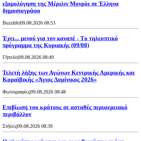
εξομολόγηση της Μέριλιν Μονρόε σε Έλληνα
δημοσιογράφο
Buzzlife
|
09.08.2026 08:53
Έχει... μενού για τον καναπέ - Tο τηλεοπτικό
πρόγραμμα της Κυριακής (09/08)
Γήπεδο
|
09.08.2026 08:49
Τελετή λήξης των Αγώνων Κεντρικής Αμερικής και
Καραϊβικής «Άγιος Δομίνικος 2026»
Φωτογραφίες
|
09.08.2026 08:48
Επιβίωση του κράτους σε ασταθές περιφερειακό
περιβάλλον
Στήλες
|
09.08.2026 08:39