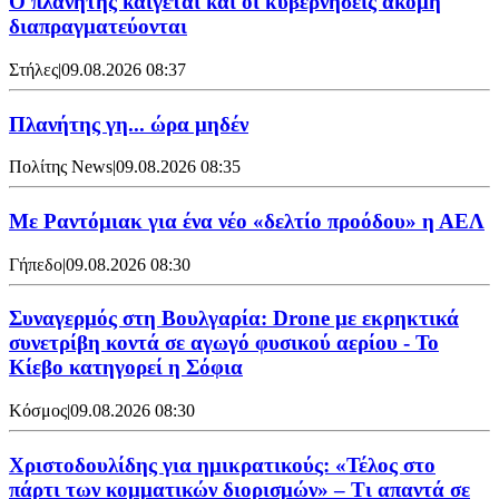
Ο πλανήτης καίγεται και οι κυβερνήσεις ακόμη
διαπραγματεύονται
Στήλες
|
09.08.2026 08:37
Πλανήτης γη... ώρα μηδέν
Πολίτης News
|
09.08.2026 08:35
Με Ραντόμιακ για ένα νέο «δελτίο προόδου» η ΑΕΛ
Γήπεδο
|
09.08.2026 08:30
Συναγερμός στη Βουλγαρία: Drone με εκρηκτικά
συνετρίβη κοντά σε αγωγό φυσικού αερίου - Το
Κίεβο κατηγορεί η Σόφια
Κόσμος
|
09.08.2026 08:30
Χριστοδουλίδης για ημικρατικούς: «Τέλος στο
πάρτι των κομματικών διορισμών» – Τι απαντά σε