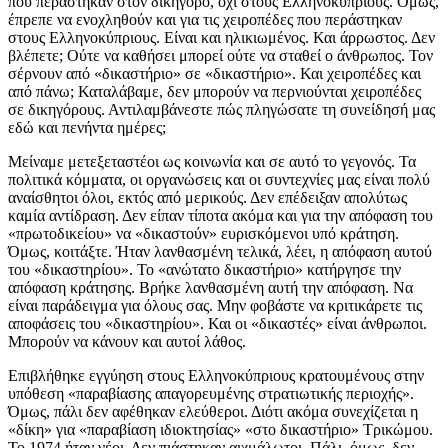
που περάστηκαν στον δικηγόρο, όχι στους Ελληνοκύπριους. Όμως,
έπρεπε να ενοχληθούν και για τις χειροπέδες που περάστηκαν
στους Ελληνοκύπριους. Είναι και ηλικιωμένος. Και άρρωστος. Δεν
βλέπετε; Ούτε να καθήσει μπορεί ούτε να σταθεί ο άνθρωπος. Τον
σέρνουν από «δικαστήριο» σε «δικαστήριο». Και χειροπέδες και
από πάνω; Καταλάβαμε, δεν μπορούν να περνιούνται χειροπέδες
σε δικηγόρους. Αντιλαμβάνεστε πώς πληγώσατε τη συνείδησή μας
εδώ και πενήντα ημέρες;
Μείναμε μετεξεταστέοι ως κοινωνία και σε αυτό το γεγονός. Τα
πολιτικά κόμματα, οι οργανώσεις και οι συντεχνίες μας είναι πολύ
αναίσθητοι όλοι, εκτός από μερικούς. Δεν επέδειξαν απολύτως
καμία αντίδραση. Δεν είπαν τίποτα ακόμα και για την απόφαση του
«πρωτοδικείου» να «δικαστούν» ευρισκόμενοι υπό κράτηση.
Όμως, κοιτάξτε. Ήταν λανθασμένη τελικά, λέει, η απόφαση αυτού
του «δικαστηρίου». Το «ανώτατο δικαστήριο» κατήργησε την
απόφαση κράτησης. Βρήκε λανθασμένη αυτή την απόφαση. Να
είναι παράδειγμα για όλους σας. Μην φοβάστε να κριτικάρετε τις
αποφάσεις του «δικαστηρίου». Και οι «δικαστές» είναι άνθρωποι.
Μπορούν να κάνουν και αυτοί λάθος.
Επιβλήθηκε εγγύηση στους Ελληνοκύπριους κρατουμένους στην
υπόθεση «παραβίασης απαγορευμένης στρατιωτικής περιοχής».
Όμως, πάλι δεν αφέθηκαν ελεύθεροι. Διότι ακόμα συνεχίζεται η
«δίκη» για «παραβίαση ιδιοκτησίας» «στο δικαστήριο» Τρικώμου.
Το 1974 ήταν νέοι. Δεν πιάστηκαν αιχμάλωτοι. Πάλι, όμως, δεν