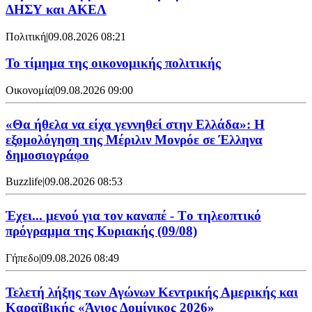
ΔΗΣΥ και ΑΚΕΛ
Πολιτική
|
09.08.2026 08:21
Το τίμημα της οικονομικής πολιτικής
Οικονομία
|
09.08.2026 09:00
«Θα ήθελα να είχα γεννηθεί στην Ελλάδα»: Η
εξομολόγηση της Μέριλιν Μονρόε σε Έλληνα
δημοσιογράφο
Buzzlife
|
09.08.2026 08:53
Έχει... μενού για τον καναπέ - Tο τηλεοπτικό
πρόγραμμα της Κυριακής (09/08)
Γήπεδο
|
09.08.2026 08:49
Τελετή λήξης των Αγώνων Κεντρικής Αμερικής και
Καραϊβικής «Άγιος Δομίνικος 2026»