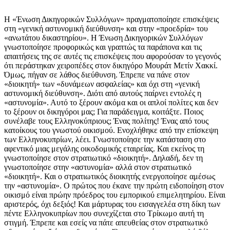
Η «Ένωση Δικηγορικών Συλλόγων» πραγματοποίησε επισκέψεις
στη «γενική αστυνομική διεύθυνση» και στην «προεδρία» του
«ανωτάτου δικαστηρίου». Η Ένωση Δικηγορικών Συλλόγων
γνωστοποίησε προφορικώς και γραπτώς τα παράπονα και τις
απαιτήσεις της σε αυτές τις επισκέψεις που αφορούσαν το γεγονός
ότι περάστηκαν χειροπέδες στον δικηγόρο Μουράτ Μετίν Χακκί.
Όμως, πήγαν σε λάθος διεύθυνση. Έπρεπε να πάνε στον
«διοικητή» των «δυνάμεων ασφαλείας» και όχι στη «γενική
αστυνομική διεύθυνση». Διότι από αυτούς παίρνει εντολές η
«αστυνομία». Αυτό το ξέρουν ακόμα και οι απλοί πολίτες και δεν
το ξέρουν οι δικηγόροι μας; Για παράδειγμα, κοιτάξτε. Ποιος
συνέλαβε τους Ελληνοκύπριους; Ένας πολίτης! Ένας από τους
κατοίκους του γνωστού οικισμού. Ενοχλήθηκε από την επίσκεψη
των Ελληνοκυπρίων, λέει. Γνωστοποίησε την κατάσταση στο
αφεντικό μιας μεγάλης οικοδομικής εταιρείας. Και εκείνος τη
γνωστοποίησε στον στρατιωτικό «διοικητή». Δηλαδή, δεν τη
γνωστοποίησε στην «αστυνομία» αλλά στον στρατιωτικό
«διοικητή». Και ο στρατιωτικός διοικητής ενεργοποίησε αμέσως
την «αστυνομία». Ο πρώτος που έκανε την πρώτη ειδοποίηση στον
οικισμό είναι πρώην πρόεδρος του εμπορικού επιμελητηρίου. Είναι
αριστερός, όχι δεξιός! Και μάρτυρας του εισαγγελέα στη δίκη των
πέντε Ελληνοκυπρίων που συνεχίζεται στο Τρίκωμο αυτή τη
στιγμή. Έπρεπε και εσείς να πάτε απευθείας στον στρατιωτικό