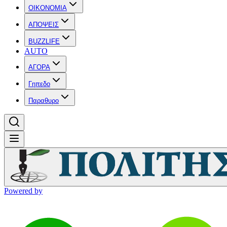
OIKONOMIA
ΑΠΟΨΕΙΣ
BUZZLIFE
AUTO
ΑΓΟΡΑ
Γηπεδο
Παραθυρο
Powered by