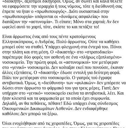
«διοικητή», αξιότιμοι δικηγόροι. Όμως, αν σώνει και καλά θέλετε
να εφαρμόσετε την ιεραρχία ή τους νόμους, τότε η διεύθυνσή σας
έπρεπε να ήταν ο «πρωθυπουργός». Διότι ουσιαστικά στην
«πρωθυπουργία» υπάγονται οι «δυνάμεις ασφαλείας» που
διατάζουν την «αστυνομία». Τι είπατε; Μόνο στα χαρτιά; Αν δεν
ωφελεί αυτό το χαρτί, τότε, σκίστε το και πετάξτε το!
Είναι άρρωστος ένας από τους πέντε κρατούμενους
Ελληνοκύπριους, ο Ανδρέας. Πολύ άρρωστος. Ούτε να καθήσει
μπορεί ούτε να σταθεί. Υπάρχει φλεγμονή στα έντερά του. Πόνοι
στην πλάτη και στη μέση. Ο «δικαστής» στο «στρατοδικείο»
παρέπεμψε δύο φορές τον ασθενή σε ένα «πλήρως εξοπλισμένο»
νοσοκομείο. Την πρώτη φορά, οι «αστυνομικοί» τον μετέφεραν
στο «γενικό» νοσοκομείο. Δεν κοίταξαν εκεί που πονούσε, έκαναν
άλλες εξετάσεις. Ο «δικαστής» έδωσε εντολή για δεύτερη φορά.
Πάλι τον μετέφεραν στο νοσοκομείο. Ο γιατρός τού έγραψε
αντιβιοτικά. Όμως, η «διεύθυνση» των «φυλακών» δεν μπόρεσε να
δώσει στον άρρωστο το φάρμακό του για τρεις μέρες. Γιατί; Δεν
υπήρχαν στο «γενικό» νοσοκομείο εκείνα τα αντιβιοτικά, λέει. Και
ήταν κλειστά και τα φαρμακεία με τα οποία έχει συμφωνία.
Δηλαδή, αν θα πεθάνεις, πέθανε! Εδώ υπάρχει ένας σύνδεσμος
Οικουμενικών Δικαιωμάτων Ασθενών. Δεν ενδιαφέρθηκε
καθόλου; Δεν μπορώ να ξέρω.
Όλοι ενοχλήθηκαν από τις χειροπέδες. Όμως, για τις χειροπέδες