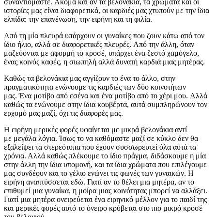
συναντιόμαστε. Ακόμα και αν τα βελονάκια, τα χρώματα και οι
ιστορίες μας είναι διαφορετικά, οι καρδιές μας χτυπούν με την ίδια
ελπίδα: την επανένωση, την ειρήνη και τη φιλία.
Από τη μία πλευρά υπάρχουν οι γυναίκες που ζουν κάτω από τον
ίδιο ήλιο, αλλά σε διαφορετικές πλευρές. Από την άλλη, όταν
μαζεύονται με αφορμή το κροσέ, υπάρχει ένα ζεστό χαμόγελο,
ένας κοινός καφές, η σιωπηλή αλλά δυνατή καρδιά μιας μητέρας.
Καθώς τα βελονάκια μας αγγίζουν το ένα το άλλο, στην
πραγματικότητα ενώνουμε τις καρδιές των δύο κοινοτήτων
μας. Ένα μοτίβο από εσένα και ένα μοτίβο από το χέρι μου. Αλλά
καθώς τα ενώνουμε στην ίδια κουβέρτα, αυτά συμπληρώνουν τον
ερχομό μας μαζί, όχι τις διαφορές μας.
Η ειρήνη μερικές φορές υφαίνεται με μικρά βελονάκια αντί
με μεγάλα λόγια. Ίσως το να καθόμαστε μαζί σε κύκλο δεν θα
εξαλείψει τα στερεότυπα που έχουν συσσωρευτεί όλα αυτά τα
χρόνια. Αλλά καθώς πλέκουμε το ίδιο πράγμα, διδάσκουμε η μία
στην άλλη την ίδια υπομονή, και τα ίδια χρώματα που επιλέγουμε
μας συνδέουν και το γέλιο ενώνει τις φωνές των γυναικών. Η
ειρήνη αναπτύσσεται εδώ. Γιατί αν το θέλει μια μητέρα, αν το
επιθυμεί μια γυναίκα, η μοίρα μιας κοινότητας μπορεί να αλλάξει.
Γιατί μια μητέρα ονειρεύεται ένα ειρηνικό μέλλον για το παιδί της
και μερικές φορές αυτό το όνειρο κρύβεται στο πιο μικρό κροσέ
του βελονιού.