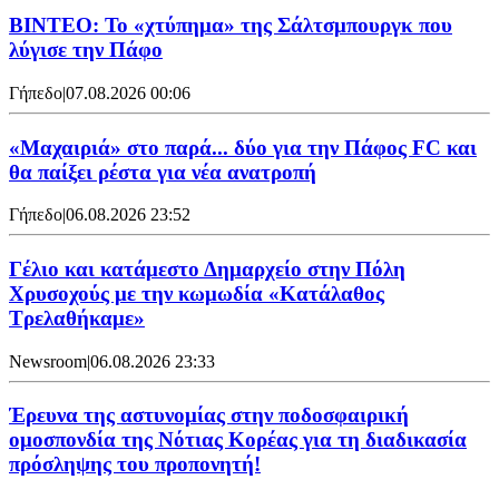
ΒΙΝΤΕΟ: Το «χτύπημα» της Σάλτσμπουργκ που
λύγισε την Πάφο
Γήπεδο
|
07.08.2026 00:06
«Μαχαιριά» στο παρά... δύο για την Πάφος FC και
θα παίξει ρέστα για νέα ανατροπή
Γήπεδο
|
06.08.2026 23:52
Γέλιο και κατάμεστο Δημαρχείο στην Πόλη
Χρυσοχούς με την κωμωδία «Κατάλαθος
Τρελαθήκαμε»
Newsroom
|
06.08.2026 23:33
Έρευνα της αστυνομίας στην ποδοσφαιρική
ομοσπονδία της Νότιας Κορέας για τη διαδικασία
πρόσληψης του προπονητή!