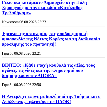
Γέλιο και κατάμεστο Δημαρχείο στην Πόλη
Χρυσοχούς με την κωμωδία «Κατάλαθος
Τρελαθήκαμε»
Newsroom
|
06.08.2026 23:33
Έρευνα της αστυνομίας στην ποδοσφαιρική
ομοσπονδία της Νότιας Κορέας για τη διαδικασία
πρόσληψης του προπονητή!
Γήπεδο
|
06.08.2026 23:21
ΒΙΝΤΕΟ: «Κάθε εποχή κουβαλά τις αξίες, τους
αγώνες, τις νίκες και την κληρονομιά που
διαμόρφωσαν τον ΑΠΟΕΛ»
Γήπεδο
|
06.08.2026 22:56
H Άντερλεχτ έφυγε με διπλό από την Τούμπα και ο
Απόλλωνας... φλερτάρει με ΠΑΟΚ!