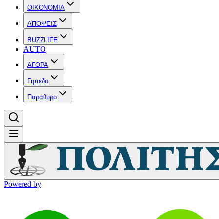
OIKONOMIA
ΑΠΟΨΕΙΣ
BUZZLIFE
AUTO
ΑΓΟΡΑ
Γηπεδο
Παραθυρο
Powered by