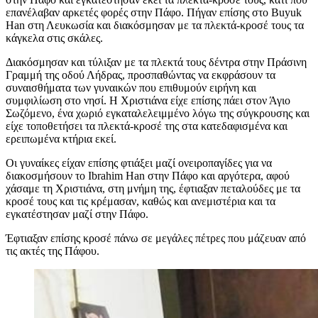
επανέλαβαν αρκετές φορές στην Πάφο. Πήγαν επίσης στο Buyuk
Han στη Λευκωσία και διακόσμησαν με τα πλεκτά-κροσέ τους τα
κάγκελα στις σκάλες.
Διακόσμησαν και τύλιξαν με τα πλεκτά τους δέντρα στην Πράσινη
Γραμμή της οδού Λήδρας, προσπαθώντας να εκφράσουν τα
συναισθήματα των γυναικών που επιθυμούν ειρήνη και
συμφιλίωση στο νησί. Η Χριστιάνα είχε επίσης πάει στον Άγιο
Σωζόμενο, ένα χωριό εγκαταλελειμμένο λόγω της σύγκρουσης και
είχε τοποθετήσει τα πλεκτά-κροσέ της στα κατεδαφισμένα και
ερειπωμένα κτήρια εκεί.
Οι γυναίκες είχαν επίσης φτιάξει μαζί ονειροπαγίδες για να
διακοσμήσουν το Ibrahim Han στην Πάφο και αργότερα, αφού
χάσαμε τη Χριστιάνα, στη μνήμη της, έφτιαξαν πεταλούδες με τα
κροσέ τους και τις κρέμασαν, καθώς και ανεμιστέρια και τα
εγκατέστησαν μαζί στην Πάφο.
Έφτιαξαν επίσης κροσέ πάνω σε μεγάλες πέτρες που μάζευαν από
τις ακτές της Πάφου.