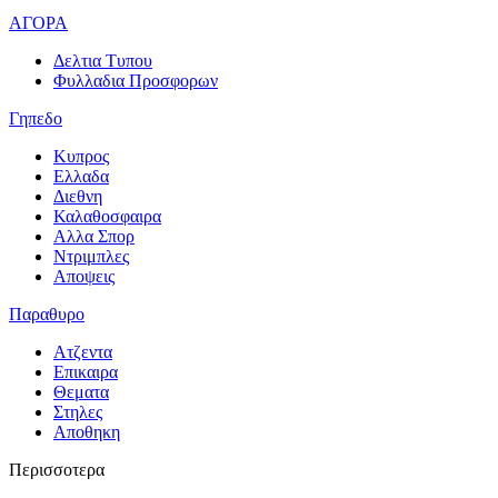
ΑΓΟΡΑ
Δελτια Τυπου
Φυλλαδια Προσφορων
Γηπεδο
Κυπρος
Ελλαδα
Διεθνη
Καλαθοσφαιρα
Αλλα Σπορ
Ντριμπλες
Αποψεις
Παραθυρο
Ατζεντα
Επικαιρα
Θεματα
Στηλες
Αποθηκη
Περισσοτερα