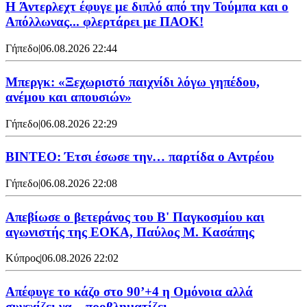
H Άντερλεχτ έφυγε με διπλό από την Τούμπα και ο
Απόλλωνας... φλερτάρει με ΠΑΟΚ!
Γήπεδο
|
06.08.2026 22:44
Μπεργκ: «Ξεχωριστό παιχνίδι λόγω γηπέδου,
ανέμου και απουσιών»
Γήπεδο
|
06.08.2026 22:29
ΒΙΝΤΕΟ: Έτσι έσωσε την… παρτίδα ο Αντρέου
Γήπεδο
|
06.08.2026 22:08
Απεβίωσε ο βετεράνος του Β' Παγκοσμίου και
αγωνιστής της ΕΟΚΑ, Παύλος Μ. Κασάπης
Κύπρος
|
06.08.2026 22:02
Απέφυγε το κάζο στο 90’+4 η Ομόνοια αλλά
συνεχίζει να... προβληματίζει