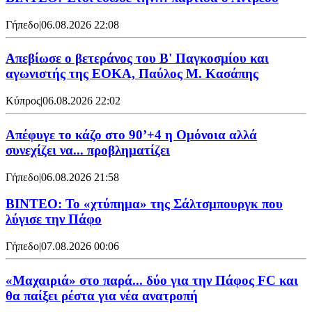
Γήπεδο
|
06.08.2026 22:08
Απεβίωσε ο βετεράνος του Β' Παγκοσμίου και
αγωνιστής της ΕΟΚΑ, Παύλος Μ. Κασάπης
Κύπρος
|
06.08.2026 22:02
Απέφυγε το κάζο στο 90’+4 η Ομόνοια αλλά
συνεχίζει να... προβληματίζει
Γήπεδο
|
06.08.2026 21:58
ΒΙΝΤΕΟ: Το «χτύπημα» της Σάλτσμπουργκ που
λύγισε την Πάφο
Γήπεδο
|
07.08.2026 00:06
«Μαχαιριά» στο παρά... δύο για την Πάφος FC και
θα παίξει ρέστα για νέα ανατροπή