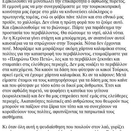
Εξακολουθεί να μονοπωλεί την επικαιρότητα ο αφθώδης πυρετός.
Η εμμονή μας να μην συνεργαζόμαστε με την τουρκοκυπριακή
κοινότητα μας έφερε στο χάλι να κινδυνεύσει ολόκληρος ο
πρωτογενής τομέας, ενώ οι φόβοι πάνε πλέον και στο εθνικό μας
προϊόν, το χαλλούμι. Δεν είναι η πρώτη φορά που το ζούμε αυτό.
Και εξακολουθούμε να το βιώνουμε. Πάρτε για παράδειγμα την
προστασία του περιβάλλοντος. Θα σώσουμε το νησί, αλλά νότια.
Αν η Κερύνεια γίνει στάχτη και μπούρμπερη, αν αναπνέουν αυτοί
καυσαέρια να τα σπρώχνουν στην Τουρκία. Νότια δεν έρχονται
ποτέ. Μοιράζαμε και μοιράζουμε ακόμη χάρτινα καλαμάκια στους
πολίτες για την καταστροφή του περιβάλλοντος, ετοιμαζόμαστε για
το «Πληρώνω Όσο Πετώ», λες και το περιβάλλον ξεκινάει και
σταματάει στις ελεύθερες περιοχές. Δεν μας νοιάζει το περιβάλλον
στα κατεχόμενα. Να καούν τα δάση που φύτεψαν οι κακοί Τούρκοι,
αρκεί εμείς να έχουμε χάρτινα καλαμάκια. Κι αν τα κάψουν; Μετά
είμαστε έτοιμοι να τους κατηγορήσουμε για τα δάση μας που καίνε
και που φύτεψαν με τόσο κόπο οι δικοί μας άνθρωποι. Έτσι και
στον αφθώδη πυρετό, να ψοφήσει η κατσίκα του γείτονα
(κυριολεκτικά) και δεν θα μας επηρεάσει ποτέ εμάς στις ελεύθερες
περιοχές. Ακατανόητες πολιτικές από ανθρώπους που θεωρούν πως
μπορούν να παίζουν στα ζάρια τον τόπο και να συνεχίσουν να
κοροϊδεύουν τους πολίτες, αφυπνίζοντας τα πατριωτικά τους
αισθήματα.
Κι όταν όλη αυτή η ψευδαίσθηση που πουλούν στον λαό, γυρίζει