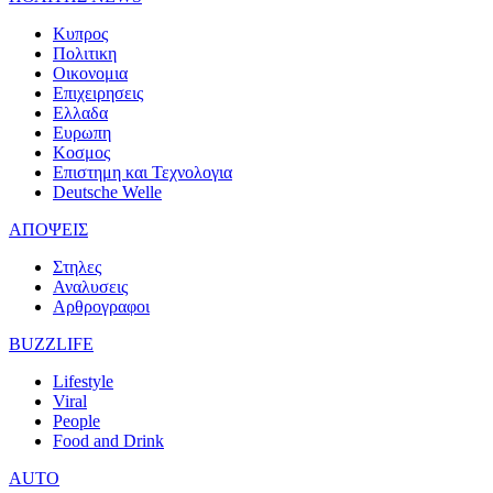
Κυπρος
Πολιτικη
Οικονομια
Επιχειρησεις
Ελλαδα
Ευρωπη
Κοσμος
Επιστημη και Τεχνολογια
Deutsche Welle
ΑΠΟΨΕΙΣ
Στηλες
Αναλυσεις
Αρθρογραφοι
BUZZLIFE
Lifestyle
Viral
People
Food and Drink
AUTO