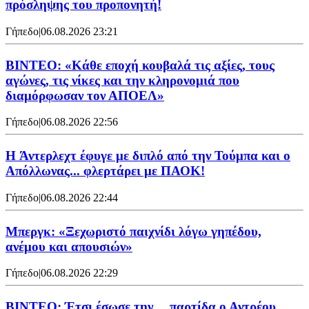
πρόσληψης του προπονητή!
Γήπεδο
|
06.08.2026 23:21
ΒΙΝΤΕΟ: «Κάθε εποχή κουβαλά τις αξίες, τους
αγώνες, τις νίκες και την κληρονομιά που
διαμόρφωσαν τον ΑΠΟΕΛ»
Γήπεδο
|
06.08.2026 22:56
H Άντερλεχτ έφυγε με διπλό από την Τούμπα και ο
Απόλλωνας... φλερτάρει με ΠΑΟΚ!
Γήπεδο
|
06.08.2026 22:44
Μπεργκ: «Ξεχωριστό παιχνίδι λόγω γηπέδου,
ανέμου και απουσιών»
Γήπεδο
|
06.08.2026 22:29
ΒΙΝΤΕΟ: Έτσι έσωσε την… παρτίδα ο Αντρέου