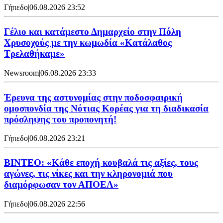
Γήπεδο
|
06.08.2026 23:52
Γέλιο και κατάμεστο Δημαρχείο στην Πόλη
Χρυσοχούς με την κωμωδία «Κατάλαθος
Τρελαθήκαμε»
Newsroom
|
06.08.2026 23:33
Έρευνα της αστυνομίας στην ποδοσφαιρική
ομοσπονδία της Νότιας Κορέας για τη διαδικασία
πρόσληψης του προπονητή!
Γήπεδο
|
06.08.2026 23:21
ΒΙΝΤΕΟ: «Κάθε εποχή κουβαλά τις αξίες, τους
αγώνες, τις νίκες και την κληρονομιά που
διαμόρφωσαν τον ΑΠΟΕΛ»
Γήπεδο
|
06.08.2026 22:56