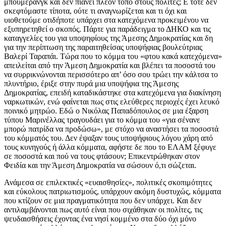
μπούμερανγκ και δεν πιάνει πλέον τόπο στους πολίτες; Ε τότε δεν
σκεφτόμαστε τίποτα, ούτε τι αναγνωρίζεται και τι όχι και
υιοθετούμε οτιδήποτε υπάρχει στα κατεχόμενα προκειμένου να
εξυπηρετηθεί ο σκοπός. Πάρτε για παράδειγμα το ΔΗΚΟ και τις
καταγγελίες του για υποψηφίους της Άμεσης Δημοκρατίας και δη
για την περίπτωση της παραιτηθείσας υποψήφιας βουλεύτριας
Βαλερί Ταραπάι. Τώρα που το κόμμα του «φτου κακά κατεχόμενα»
απειλείται από την Άμεση Δημοκρατία και βλέπει τα ποσοστά του
να συρρικνώνονται περισσότερο απ’ όσο σου τρώει την κάλτσα το
πλυντήριο, έριξε στην πυρά μια υποψήφια της Άμεσης
Δημοκρατίας, επειδή καταδικάστηκε στα κατεχόμενα για διακίνηση
ναρκωτικών, ενώ φαίνεται πως στις ελεύθερες περιοχές έχει λευκό
ποινικό μητρώο. Εδώ ο Νικόλας Παπαδόπουλος σε μια έξαρση
τύπου Μαρινέλλας τραγουδάει για το κόμμα του «για σένανε
μπορώ πατρίδα να προδώσω», με στόχο να αναστήσει τα ποσοστά
του κόμματός του. Δεν έψαξαν τους υποψήφιους λόγου χάρη από
τους κυνηγούς ή άλλα κόμματα, αφήστε δε που το ΕΛΑΜ ξέφυγε
σε ποσοστά και πού να τους φτάσουν; Επικεντρώθηκαν στον
Φειδία και την Άμεση Δημοκρατία να σώσουν ό,τι σώζεται.
Ανάμεσα σε επιλεκτικές «ευαισθησίες», πολιτικές σκοπιμότητες
και εύκολους πατριωτισμούς, υπάρχουν ακόμη δυστυχώς, κόμματα
που κτίζουν σε μια πραγματικότητα που δεν υπάρχει. Και δεν
αντιλαμβάνονται πως αυτό είναι που σιχάθηκαν οι πολίτες, τις
ψευδαισθήσεις έχοντας ένα νησί κομμένο στα δύο όχι μόνο