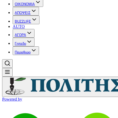
OIKONOMIA
ΑΠΟΨΕΙΣ
BUZZLIFE
AUTO
ΑΓΟΡΑ
Γηπεδο
Παραθυρο
Powered by