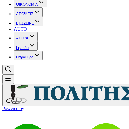
OIKONOMIA
ΑΠΟΨΕΙΣ
BUZZLIFE
AUTO
ΑΓΟΡΑ
Γηπεδο
Παραθυρο
Powered by