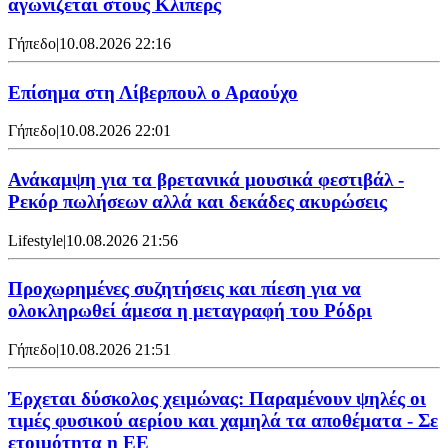
αγωνίζεται στους Κλίπερς
Γήπεδο
|
10.08.2026 22:16
Επίσημα στη Λίβερπουλ ο Αραούχο
Γήπεδο
|
10.08.2026 22:01
Ανάκαμψη για τα βρετανικά μουσικά φεστιβάλ -
Ρεκόρ πωλήσεων αλλά και δεκάδες ακυρώσεις
Lifestyle
|
10.08.2026 21:56
Προχωρημένες συζητήσεις και πίεση για να
ολοκληρωθεί άμεσα η μεταγραφή του Ρόδρι
Γήπεδο
|
10.08.2026 21:51
Έρχεται δύσκολος χειμώνας: Παραμένουν ψηλές οι
τιμές φυσικού αερίου και χαμηλά τα αποθέματα - Σε
ετοιμότητα η ΕΕ