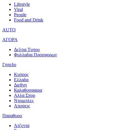
Lifestyle
Viral
People
Food and Drink
AUTO
ΑΓΟΡΑ
Δελτια Τυπου
Φυλλαδια Προσφορων
Γηπεδο
Κυπρος
Ελλαδα
Διεθνη
Καλαθοσφαιρα
Αλλα Σπορ
Ντριμπλες
Αποψεις
Παραθυρο
Ατζεντα