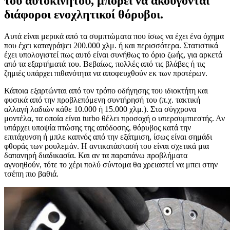
του αυτοκινήτου, μπορεί να ακούγονται
διάφοροι ενοχλητικοί θόρυβοι.
Αυτά είναι μερικά από τα συμπτώματα που ίσως να έχει ένα όχημα
που έχει καταγράψει 200.000 χλμ. ή και περισσότερα. Στατιστικά
έχει υπολογιστεί πως αυτό είναι συνήθως το όριο ζωής, για αρκετά
από τα εξαρτήματά του. Βεβαίως, πολλές από τις βλάβες ή τις
ζημιές υπάρχει πιθανότητα να αποφευχθούν εκ των προτέρων.
Κάποια εξαρτώνται από τον τρόπο οδήγησης του ιδιοκτήτη και
φυσικά από την προβλεπόμενη συντήρησή του (π.χ. τακτική
αλλαγή λαδιών κάθε 10.000 ή 15.000 χλμ.). Στα σύγχρονα
μοντέλα, τα οποία είναι turbo θέλει προσοχή ο υπερσυμπιεστής. Αν
υπάρχει υποψία πτώσης της απόδοσης, θόρυβος κατά την
επιτάχυνση ή μπλε καπνός από την εξάτμιση, ίσως είναι σημάδι
φθοράς των ρουλεμάν. Η αντικατάστασή του είναι σχετικά μια
δαπανηρή διαδικασία. Και αν τα παραπάνω προβλήματα
αγνοηθούν, τότε το χέρι πολύ σύντομα θα χρειαστεί να μπει στην
τσέπη πιο βαθιά.