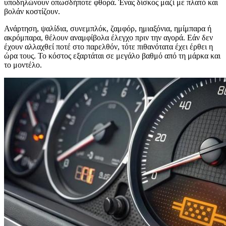
υποδηλώνουν οπωσδήποτε φθορά. Ένας δίσκος μαζί με πλατό και
βολάν κοστίζουν.
Ανάρτηση, ψαλίδια, συνεμπλόκ, ζαμφόρ, ημιαξόνια, ημίμπαρα ή
ακρόμπαρα, θέλουν αναμφίβολα έλεγχο πριν την αγορά. Εάν δεν
έχουν αλλαχθεί ποτέ στο παρελθόν, τότε πιθανότατα έχει έρθει η
ώρα τους. Το κόστος εξαρτάται σε μεγάλο βαθμό από τη μάρκα και
το μοντέλο.