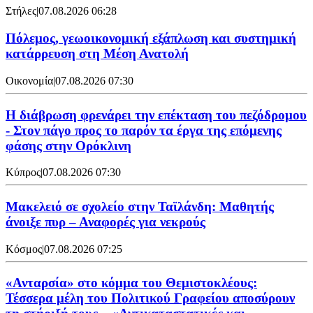
Στήλες
|
07.08.2026 06:28
Πόλεμος, γεωοικονομική εξάπλωση και συστημική
κατάρρευση στη Μέση Ανατολή
Οικονομία
|
07.08.2026 07:30
Η διάβρωση φρενάρει την επέκταση του πεζόδρομου
- Στον πάγο προς το παρόν τα έργα της επόμενης
φάσης στην Ορόκλινη
Κύπρος
|
07.08.2026 07:30
Μακελειό σε σχολείο στην Ταϊλάνδη: Μαθητής
άνοιξε πυρ – Αναφορές για νεκρούς
Κόσμος
|
07.08.2026 07:25
«Ανταρσία» στο κόμμα του Θεμιστοκλέους:
Τέσσερα μέλη του Πολιτικού Γραφείου αποσύρουν