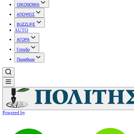
OIKONOMIA
ΑΠΟΨΕΙΣ
BUZZLIFE
AUTO
ΑΓΟΡΑ
Γηπεδο
Παραθυρο
Powered by