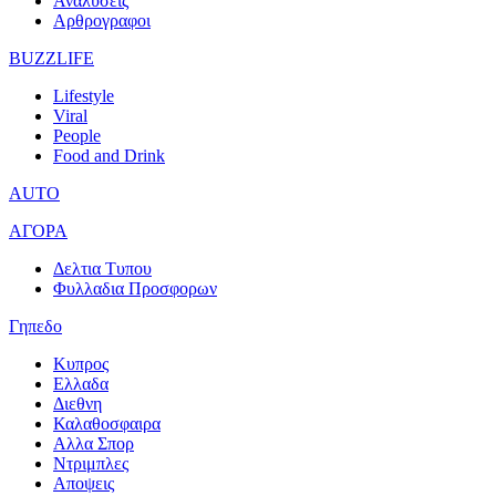
Αναλυσεις
Αρθρογραφοι
BUZZLIFE
Lifestyle
Viral
People
Food and Drink
AUTO
ΑΓΟΡΑ
Δελτια Τυπου
Φυλλαδια Προσφορων
Γηπεδο
Κυπρος
Ελλαδα
Διεθνη
Καλαθοσφαιρα
Αλλα Σπορ
Ντριμπλες
Αποψεις