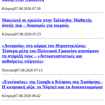
Κύπρος
|
07.08.2026 07:30
Μακελειό σε σχολείο στην Ταϊλάνδη: Μαθητής
άνοιξε πυρ – Αναφορές για νεκρούς
Κόσμος
|
07.08.2026 07:25
«Ανταρσία» στο κόμμα του Θεμιστοκλέους:
Τέσσερα μέλη του Πολιτικού Γραφείου αποσύρουν
τη στήριξή τους – «Αντικαταστατικές και
αυθαίρετες ενέργειες»
Πολιτική
|
07.08.2026 07:13
«Εγκέφαλος» της Google ο Κύπριος σερ Χασάμπης -
Η κυπριακή ρίζα, το Νόμπελ και τα δισεκατομμύρια
Κύπρος
|
07.08.2026 06:42