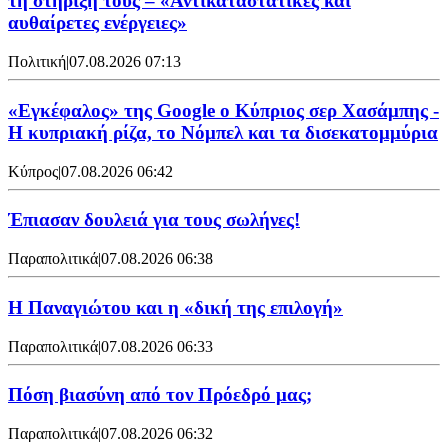
τη στήριξή τους – «Αντικαταστατικές και
αυθαίρετες ενέργειες»
Πολιτική
|
07.08.2026 07:13
«Εγκέφαλος» της Google ο Κύπριος σερ Χασάμπης -
Η κυπριακή ρίζα, το Νόμπελ και τα δισεκατομμύρια
Κύπρος
|
07.08.2026 06:42
Έπιασαν δουλειά για τους σωλήνες!
Παραπολιτικά
|
07.08.2026 06:38
Η Παναγιώτου και η «δική της επιλογή»
Παραπολιτικά
|
07.08.2026 06:33
Πόση βιασύνη από τον Πρόεδρό μας;
Παραπολιτικά
|
07.08.2026 06:32