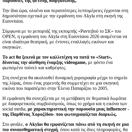
παρουσίες της φετινής διοργάνωσης.
Την ίδια ώρα, ολοένα και περισσότερες λεπτομέρειες έρχονται στη
δημοσιότητα σχετικά με την εμφάνιση του Akyla στη σκηνή της
Eurovision.
Σύμφωνα με το ρεπορτάζ της εκπομπής «Ραντεβού το ΣΚ» του
OPEN, η εμφάνιση του Akyla στη Eurovision 2026 αναμένεται να
είναι ιδιαίτερα θεατρική, με έντονες εναλλαγές εικόνων και
σκηνικών.
Το act θα ξεκινά με τον καλλιτέχνη να πατά το «Start»,
δίνοντας την αίσθηση έναρξης videogame,
με φόντο ένα
φωτισμένο τούνελ και καθρέφτες.
Στη συνέχεια θα ακολουθεί δυναμική χορογραφία μέχρι το σημείο
της λύρας, όπου ένας χορευτής θα συμμετέχει σε μια σκηνική
εικόνα που παραπέμπει στην Έλενα Παπαρίζου το 2005.
Η εμφάνιση θα συνεχίζεται με τη μετάβαση σε θεματικά δωμάτια
με διαφορετικούς συμβολισμούς, όπως το χρήμα και η εικόνα των
social media,
με χαρακτηριστική την παρουσία μιας influencer -
της Παρθένας Χοροζίδου- που φωτογραφίζεται διαρκώς.
Στο φινάλε,
ο Akylas θα εμφανίζεται πάνω από τη σκηνή σε μια
πιο συναισθηματική στιγμή
, όπου κατά τις ίδιες πληροφορίες, θα