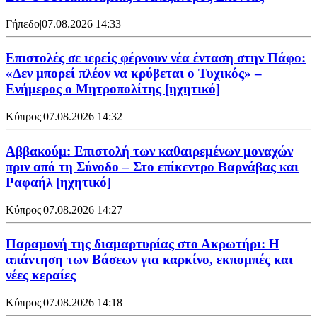
Γήπεδο
|
07.08.2026 14:33
Επιστολές σε ιερείς φέρνουν νέα ένταση στην Πάφο:
«Δεν μπορεί πλέον να κρύβεται ο Τυχικός» –
Ενήμερος ο Μητροπολίτης [ηχητικό]
Κύπρος
|
07.08.2026 14:32
Αββακούμ: Επιστολή των καθαιρεμένων μοναχών
πριν από τη Σύνοδο – Στο επίκεντρο Βαρνάβας και
Ραφαήλ [ηχητικό]
Κύπρος
|
07.08.2026 14:27
Παραμονή της διαμαρτυρίας στο Ακρωτήρι: Η
απάντηση των Βάσεων για καρκίνο, εκπομπές και
νέες κεραίες
Κύπρος
|
07.08.2026 14:18