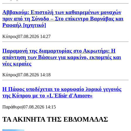
Αββακούμ: Επιστολή των καθαιρεμένων μοναχών
πριν από τη Σύνοδο – Στο επίκεντρο Βαρνάβας και
Ραφαήλ [ηχητικό]
Κύπρος
|
07.08.2026 14:27
Παραμονή της διαμαρτυρίας στο Ακρωτήρι: Η
απάντηση των Βάσεων για καρκίνο, εκπομπές και
νέες κεραίες
Κύπρος
|
07.08.2026 14:18
Η Πάφος υποδέχεται το κορυφαίο λυρικό γεγονός
της Κύπρου με το «L'Elisir d'Amore»
Παράθυρο
|
07.08.2026 14:15
ΤΑ ΑΚΙΝΗΤΑ ΤΗΣ ΕΒΔΟΜΑΔΑΣ