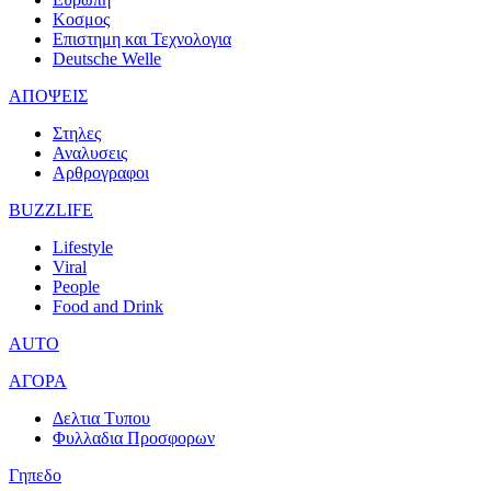
Κοσμος
Επιστημη και Τεχνολογια
Deutsche Welle
ΑΠΟΨΕΙΣ
Στηλες
Αναλυσεις
Αρθρογραφοι
BUZZLIFE
Lifestyle
Viral
People
Food and Drink
AUTO
ΑΓΟΡΑ
Δελτια Τυπου
Φυλλαδια Προσφορων
Γηπεδο