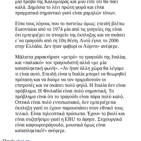
μία πρόβα της Καλομοίρας και μου είπε ότι θα πάει
καλά. Δημόσια το λέει πρώτη φορά και είναι
πραγματικά σημαντικό γιατί είναι χαμηλών τόνων.
Είπα τους λόγους που το πιστεύω όμως: επειδή βλέπω
Eurovision από το 1974 μία από τις γοητείες της είναι
ότι εμπειριέχει το στοιχείο της έκπληξης και να σκάσει
ε΄να τραγούδι από τη 10η θέση. Αυτό έγινε το 2006
στην Ελλάδα. Δεν ήταν φαβορί οι Λόρντι» ανέφερε.
Μάλιστα χαρακτήρισε «ρετρό» το τραγούδι της Ιταλίας
και «παλιακό» τον τραγουδιστή αλλά «με μία
καταπληκτική φωνή». «Αν ήταν άλλη χώρα θα λέγαμε
τι είναι αυτό. Επειδή είναι η Ιταλία μπορεί να θεωρηθεί
πρόταση και να δούμε να τον πριμοδοτούν οι
επιτροπές και να σκάσει πολύ ψηλά. Η Ιταλία δεν είναι
πρόβλημα. Η Φινλαδία είναι πολύ σημαντική. Το
πρόβλημα είναι ότι το τραγούδι είναι πάρα πολύ καλό.
Οπτικά είναι πολύ εντυπωσιακό, δεν εμπεριέχεται
έκπληξη γιατί το έχουν παρουσιάσει στον εθνικό τους
τελικό. Είναι τηλεοπτικά πρόσωπα. Έχουν το βιολί και
είναι συζητήσιμο γιατί η EBU το άφησε. Στιχουργικά
είναι καψουροτράγουδο, μουσικά όμως είναι
καταπληκτικό!» ανέφερε.