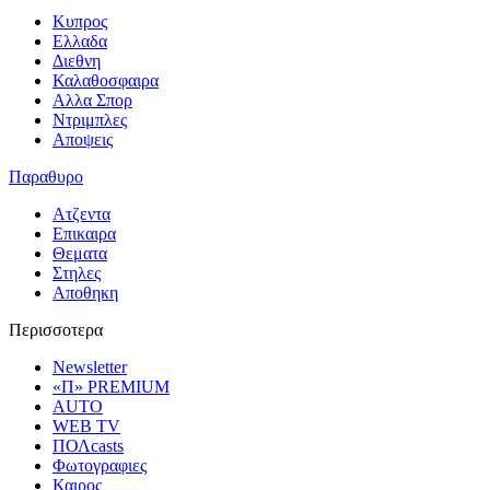
Κυπρος
Ελλαδα
Διεθνη
Καλαθοσφαιρα
Αλλα Σπορ
Ντριμπλες
Αποψεις
Παραθυρο
Ατζεντα
Επικαιρα
Θεματα
Στηλες
Αποθηκη
Περισσοτερα
Newsletter
«Π» PREMIUM
AUTO
WEB TV
ΠΟΛcasts
Φωτογραφιες
Καιρος