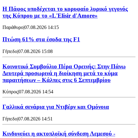
Η Πάφος υποδέχεται το κορυφαίο λυρικό γεγονός
της Κύπρου με το «L'Elisir d'Amore»
Παράθυρο
|
07.08.2026 14:15
Πτώση 61% στα έσοδα της F1
Γήπεδο
|
07.08.2026 15:08
Κοινοτικό Συμβούλιο Πέρα Ορεινής: Στην Πάνω
Δευτερά προσωρινά η διοίκηση μετά το κύμα
παραιτήσεων – Κάλπες στις 6 Σεπτεμβρίου
Κύπρος
|
07.08.2026 14:54
Γαλλικά σενάρια για Ντιβέρν και Ομόνοια
Γήπεδο
|
07.08.2026 14:51
Κινδυνεύει η ακτοπλοϊκή σύνδεση Λεμεσού -