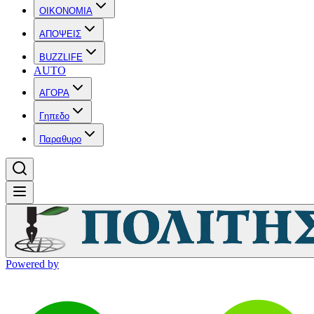
OIKONOMIA
ΑΠΟΨΕΙΣ
BUZZLIFE
AUTO
ΑΓΟΡΑ
Γηπεδο
Παραθυρο
Powered by