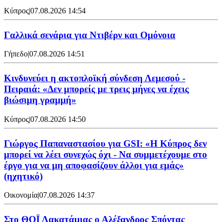
Κύπρος
|
07.08.2026 14:54
Γαλλικά σενάρια για Ντιβέρν και Ομόνοια
Γήπεδο
|
07.08.2026 14:51
Κινδυνεύει η ακτοπλοϊκή σύνδεση Λεμεσού -
Πειραιά: «Δεν μπορείς με τρεις μήνες να έχεις
βιώσιμη γραμμή»
Κύπρος
|
07.08.2026 14:50
Γιώργος Παπαναστασίου για GSI: «Η Κύπρος δεν
μπορεί να λέει συνεχώς όχι - Να συμμετέχουμε στο
έργο για να μη αποφασίζουν άλλοι για εμάς»
(ηχητικό)
Οικονομία
|
07.08.2026 14:37
Στο ΘΟΪ Λακατάμιας ο Αλέξανδρος Σπόντας