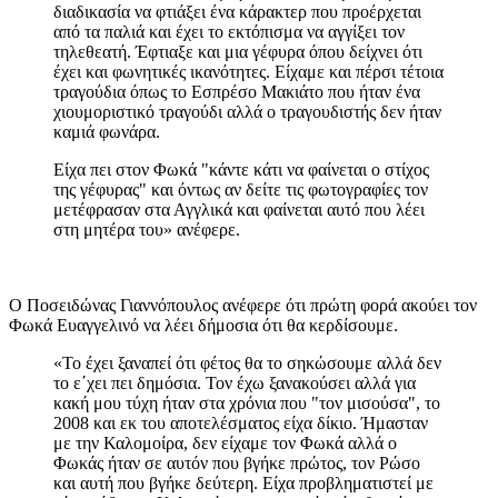
διαδικασία να φτιάξει ένα κάρακτερ που προέρχεται
από τα παλιά και έχει το εκτόπισμα να αγγίξει τον
τηλεθεατή. Έφτιαξε και μια γέφυρα όπου δείχνει ότι
έχει και φωνητικές ικανότητες. Είχαμε και πέρσι τέτοια
τραγούδια όπως το Εσπρέσο Μακιάτο που ήταν ένα
χιουμοριστικό τραγούδι αλλά ο τραγουδιστής δεν ήταν
καμιά φωνάρα.
Είχα πει στον Φωκά "κάντε κάτι να φαίνεται ο στίχος
της γέφυρας" και όντως αν δείτε τις φωτογραφίες τον
μετέφρασαν στα Αγγλικά και φαίνεται αυτό που λέει
στη μητέρα του» ανέφερε.
Ο Ποσειδώνας Γιαννόπουλος ανέφερε ότι πρώτη φορά ακούει τον
Φωκά Ευαγγελινό να λέει δήμοσια ότι θα κερδίσουμε.
«Το έχει ξαναπεί ότι φέτος θα το σηκώσουμε αλλά δεν
το ε΄χει πει δημόσια. Τον έχω ξανακούσει αλλά για
κακή μου τύχη ήταν στα χρόνια που "τον μισούσα", το
2008 και εκ του αποτελέσματος είχα δίκιο. Ήμασταν
με την Καλομοίρα, δεν είχαμε τον Φωκά αλλά ο
Φωκάς ήταν σε αυτόν που βγήκε πρώτος, τον Ρώσο
και αυτή που βγήκε δεύτερη. Είχα προβληματιστεί με