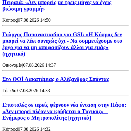
Πειραιά: «Δεν μπορείς με τρεις μήνες να έχεις
βιώσιμη γραμμή»
Κύπρος
|
07.08.2026 14:50
Γιώργος Παπαναστασίου για GSI: «Η Κύπρος δεν
μπορεί να λέει συνεχώς όχι - Να συμμετέχουμε στο
έργο για να μη αποφασίζουν άλλοι για εμάς»
(ηχητικό)
Οικονομία
|
07.08.2026 14:37
Στο ΘΟΪ Λακατάμιας ο Αλέξανδρος Σπόντας
Γήπεδο
|
07.08.2026 14:33
Επιστολές σε ιερείς φέρνουν νέα ένταση στην Πάφο:
«Δεν μπορεί πλέον να κρύβεται ο Τυχικός» –
Ενήμερος ο Μητροπολίτης [ηχητικό]
Κύπρος
|
07.08.2026 14:32