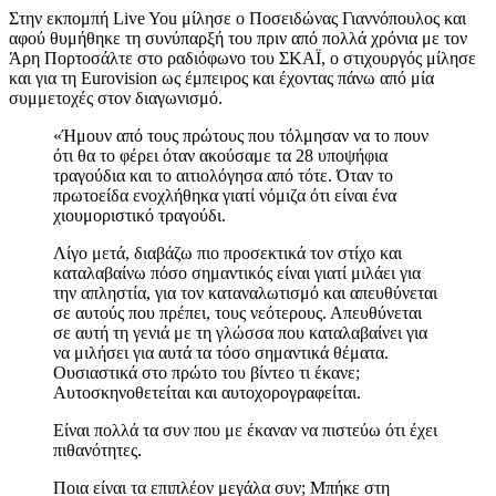
Στην εκπομπή Live You μίλησε ο Ποσειδώνας Γιαννόπουλος και
αφού θυμήθηκε τη συνύπαρξή του πριν από πολλά χρόνια με τον
Άρη Πορτοσάλτε στο ραδιόφωνο του ΣΚΑΪ, ο στιχουργός μίλησε
και για τη Eurovision ως έμπειρος και έχοντας πάνω από μία
συμμετοχές στον διαγωνισμό.
«Ήμουν από τους πρώτους που τόλμησαν να το πουν
ότι θα το φέρει όταν ακούσαμε τα 28 υποψήφια
τραγούδια και το αιτιολόγησα από τότε. Όταν το
πρωτοείδα ενοχλήθηκα γιατί νόμιζα ότι είναι ένα
χιουμοριστικό τραγούδι.
Λίγο μετά, διαβάζω πιο προσεκτικά τον στίχο και
καταλαβαίνω πόσο σημαντικός είναι γιατί μιλάει για
την απληστία, για τον καταναλωτισμό και απευθύνεται
σε αυτούς που πρέπει, τους νεότερους. Απευθύνεται
σε αυτή τη γενιά με τη γλώσσα που καταλαβαίνει για
να μιλήσει για αυτά τα τόσο σημαντικά θέματα.
Ουσιαστικά στο πρώτο του βίντεο τι έκανε;
Αυτοσκηνοθετείται και αυτοχορογραφείται.
Είναι πολλά τα συν που με έκαναν να πιστεύω ότι έχει
πιθανότητες.
Ποια είναι τα επιπλέον μεγάλα συν; Μπήκε στη