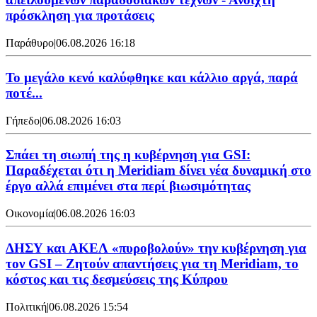
πρόσκληση για προτάσεις
Παράθυρο
|
06.08.2026 16:18
Το μεγάλο κενό καλύφθηκε και κάλλιο αργά, παρά
ποτέ...
Γήπεδο
|
06.08.2026 16:03
Σπάει τη σιωπή της η κυβέρνηση για GSI:
Παραδέχεται ότι η Meridiam δίνει νέα δυναμική στο
έργο αλλά επιμένει στα περί βιωσιμότητας
Οικονομία
|
06.08.2026 16:03
ΔΗΣΥ και ΑΚΕΛ «πυροβολούν» την κυβέρνηση για
τον GSI – Ζητούν απαντήσεις για τη Meridiam, το
κόστος και τις δεσμεύσεις της Κύπρου
Πολιτική
|
06.08.2026 15:54