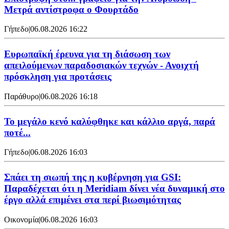
Μετρά αντίστροφα ο Φουρτάδο
Γήπεδο
|
06.08.2026 16:22
Ευρωπαϊκή έρευνα για τη διάσωση των
απειλούμενων παραδοσιακών τεχνών - Ανοιχτή
πρόσκληση για προτάσεις
Παράθυρο
|
06.08.2026 16:18
Το μεγάλο κενό καλύφθηκε και κάλλιο αργά, παρά
ποτέ...
Γήπεδο
|
06.08.2026 16:03
Σπάει τη σιωπή της η κυβέρνηση για GSI:
Παραδέχεται ότι η Meridiam δίνει νέα δυναμική στο
έργο αλλά επιμένει στα περί βιωσιμότητας
Οικονομία
|
06.08.2026 16:03