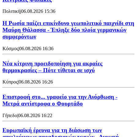
Πολιτική
|
06.08.2026 15:36
Η Ρωσία παίζει επικίνδυνο γεωπολιτικό παιχνίδι στη
Μαύρη Θάλασσα - Έπληξε δύο πλοία γερμανικών
συμφερόντων
Κόσμος
|
06.08.2026 16:36
Νέα κίτρινη προειδοποίηση για ακραίες
θερμοκρασίες – Πότε τίθεται σε ισχύ
Κύπρος
|
06.08.2026 16:26
Επιστροφή στο... γραφείο για την Ανόρθωση -
Μετρά αντίστροφα ο Φουρτάδο
Γήπεδο
|
06.08.2026 16:22
Ευρωπαϊκή έρευνα για τη διάσωση των
απειλούμενων παραδοσιακών τεχνών - Ανοιχτή