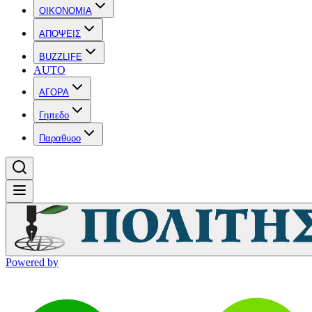
OIKONOMIA
ΑΠΟΨΕΙΣ
BUZZLIFE
AUTO
ΑΓΟΡΑ
Γηπεδο
Παραθυρο
Powered by