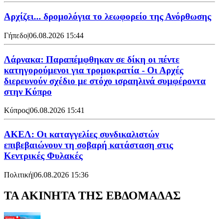
Αρχίζει... δρομολόγια το λεωφορείο της Ανόρθωσης
Γήπεδο
|
06.08.2026 15:44
Λάρνακα: Παραπέμφθηκαν σε δίκη οι πέντε
κατηγορούμενοι για τρομοκρατία - Οι Αρχές
διερευνούν σχέδιο με στόχο ισραηλινά συμφέροντα
στην Κύπρο
Κύπρος
|
06.08.2026 15:41
ΑΚΕΛ: Οι καταγγελίες συνδικαλιστών
επιβεβαιώνουν τη σοβαρή κατάσταση στις
Κεντρικές Φυλακές
Πολιτική
|
06.08.2026 15:36
ΤΑ ΑΚΙΝΗΤΑ ΤΗΣ ΕΒΔΟΜΑΔΑΣ