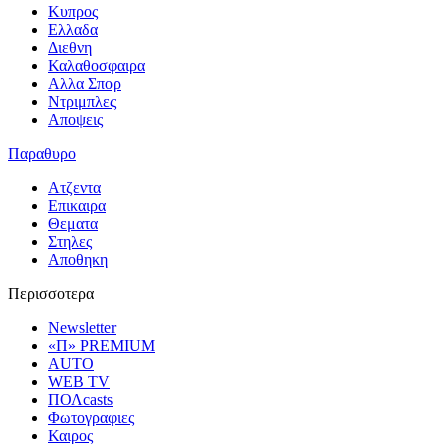
Κυπρος
Ελλαδα
Διεθνη
Καλαθοσφαιρα
Αλλα Σπορ
Ντριμπλες
Αποψεις
Παραθυρο
Ατζεντα
Επικαιρα
Θεματα
Στηλες
Αποθηκη
Περισσοτερα
Newsletter
«Π» PREMIUM
AUTO
WEB TV
ΠΟΛcasts
Φωτογραφιες
Καιρος