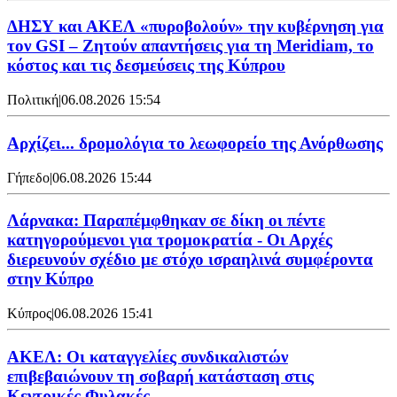
ΔΗΣΥ και ΑΚΕΛ «πυροβολούν» την κυβέρνηση για
τον GSI – Ζητούν απαντήσεις για τη Meridiam, το
κόστος και τις δεσμεύσεις της Κύπρου
Πολιτική
|
06.08.2026 15:54
Αρχίζει... δρομολόγια το λεωφορείο της Ανόρθωσης
Γήπεδο
|
06.08.2026 15:44
Λάρνακα: Παραπέμφθηκαν σε δίκη οι πέντε
κατηγορούμενοι για τρομοκρατία - Οι Αρχές
διερευνούν σχέδιο με στόχο ισραηλινά συμφέροντα
στην Κύπρο
Κύπρος
|
06.08.2026 15:41
ΑΚΕΛ: Οι καταγγελίες συνδικαλιστών
επιβεβαιώνουν τη σοβαρή κατάσταση στις
Κεντρικές Φυλακές