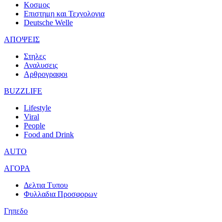
Κοσμος
Επιστημη και Τεχνολογια
Deutsche Welle
ΑΠΟΨΕΙΣ
Στηλες
Αναλυσεις
Αρθρογραφοι
BUZZLIFE
Lifestyle
Viral
People
Food and Drink
AUTO
ΑΓΟΡΑ
Δελτια Τυπου
Φυλλαδια Προσφορων
Γηπεδο