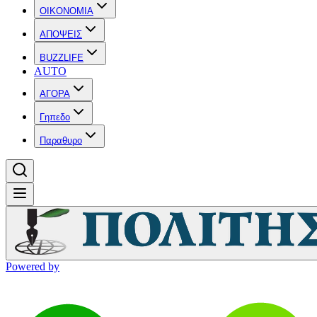
OIKONOMIA
ΑΠΟΨΕΙΣ
BUZZLIFE
AUTO
ΑΓΟΡΑ
Γηπεδο
Παραθυρο
Powered by