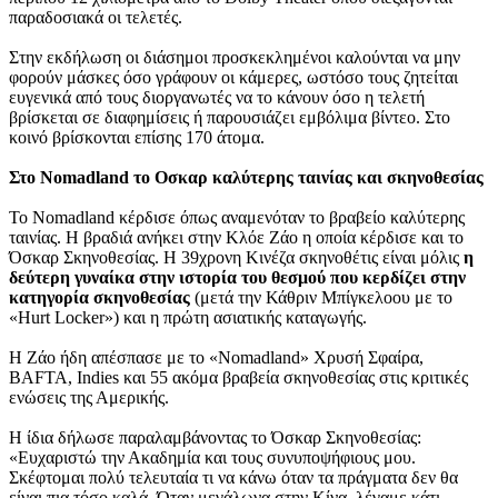
παραδοσιακά οι τελετές.
Στην εκδήλωση οι διάσημοι προσκεκλημένοι καλούνται να μην
φορούν μάσκες όσο γράφουν οι κάμερες, ωστόσο τους ζητείται
ευγενικά από τους διοργανωτές να το κάνουν όσο η τελετή
βρίσκεται σε διαφημίσεις ή παρουσιάζει εμβόλιμα βίντεο. Στο
κοινό βρίσκονται επίσης 170 άτομα.
Στο Nomadland το Οσκαρ καλύτερης ταινίας και σκηνοθεσίας
Το Nomadland κέρδισε όπως αναμενόταν το βραβείο καλύτερης
ταινίας. Η βραδιά ανήκει στην Κλόε Ζάο η οποία κέρδισε και το
Όσκαρ Σκηνοθεσίας. Η 39χρονη Κινέζα σκηνοθέτις είναι μόλις
η
δεύτερη γυναίκα στην ιστορία του θεσμού που κερδίζει στην
κατηγορία σκηνοθεσίας
(μετά την Κάθριν Μπίγκελοου με το
«Hurt Locker») και η πρώτη ασιατικής καταγωγής.
Η Ζάο ήδη απέσπασε με το «Nomadland» Χρυσή Σφαίρα,
BAFTA, Indies και 55 ακόμα βραβεία σκηνοθεσίας στις κριτικές
ενώσεις της Αμερικής.
Η ίδια δήλωσε παραλαμβάνοντας το Όσκαρ Σκηνοθεσίας:
«Ευχαριστώ την Ακαδημία και τους συνυποψήφιους μου.
Σκέφτομαι πολύ τελευταία τι να κάνω όταν τα πράγματα δεν θα
είναι πια τόσο καλά. Όταν μεγάλωνα στην Κίνα, λέγαμε κάτι