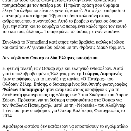
ποιηματάκια με τον πατέρα μου. Η πρώτη φράση που θυμάμαι
έλεγε ‘οι άνθρωποι είναι εκ γενετής καλοί’. Αυτό έχει επίδραση σ’
εμένα μέχρι και σήμερα. Έβρισκα πάντα καλοσύνη στους
ανθρώπους που συναντούσα. Αυτό το βραβείο ανήκει σε όποιον
έχει την πίστη και το κουράγιο να παραμένει καλός προς τον εαυτό
του και τους άλλους... Το αφιερώνω σε όσους με ενέπνευσαν».
Συνολικά το Nomadland κατέκτησε τρία βραβεία, καθώς κέρδισε
και αυτό του Α' γυναικείου ρόλου με την Φράνσις ΜακΝτόρμαντ.
Δεν κέρδισαν Οσκαρ οι δύο Ελληνες υποψήφιοι
Η φετινή τελετή των Οσκαρ είχε και ελληνικό ενδιαφέρον. Αυτό
γιατί ο πολυβραβευμένος Έλληνας μοντέρ
Γιώργος Λαμπρινός
ήταν υποψήφιος για το μοντάζ της ταινίας «Ο Πατέρας» του
Φλόριαν Ζέλερ. Επίσης, ο διακεκριμένος διευθυντής φωτογραφίας
Φαίδων Παπαμιχαήλ
ήταν ανάμεσα στους υποψήφιους για τη
διεύθυνση φωτογραφίας της «Δίκης των 7 του Σικάγου» του Ααρον
Σόρκιν. Πρόκειται για τη δεύτερη υποψηφιότητα στα Όσκαρ για
τον Φαίδωνα Παπαμιχαήλ, μετά με τη «Nebraska» του Αλεξάντερ
Πέιν που ήταν υποψήφιος για Οσκαρ Καλύτερης Φωτογραφίας το
2014.
Αμφότεροι ωστόσο δεν κατάφεραν να αποσπάσουν το αγαλματίδιο