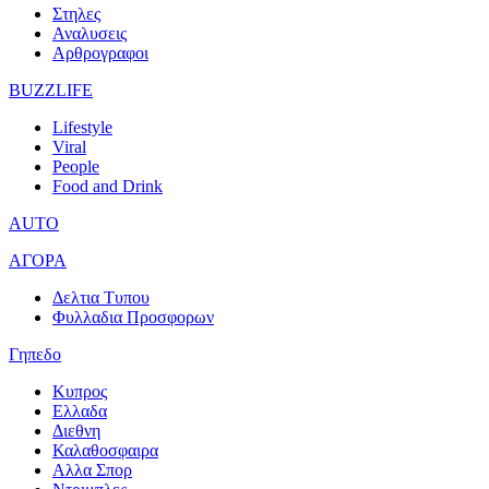
Στηλες
Αναλυσεις
Αρθρογραφοι
BUZZLIFE
Lifestyle
Viral
People
Food and Drink
AUTO
ΑΓΟΡΑ
Δελτια Τυπου
Φυλλαδια Προσφορων
Γηπεδο
Κυπρος
Ελλαδα
Διεθνη
Καλαθοσφαιρα
Αλλα Σπορ