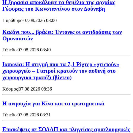
Η ξηρασία αποκάλυψε τα θεμέλια της αρχαίας
Γέφυρας του Κωνσταντίνου στον Δούναβη
Παράθυρο
|
07.08.2026 08:00
Καζάνι που... βράζει: Έντονες οι αντιδράσεις των
Ομονοιατών
Γήπεδο
|
07.08.2026 08:40
Ιαπωνία: Η στιγμή που τα 7,1 Ρίχτερ «χτυπούν»
χειρουργείο – Γιατροί κρατούν τον ασθενή στο
χειρουργικό τραπέζι (βίντεο)
Κόσμος
|
07.08.2026 08:36
Η ανησυχία για Κίνα και τα ερωτηματικά
Γήπεδο
|
07.08.2026 08:31
Επισκέψεις σε ΣΟΔΑΠ και πληγείσες αμπελουργικές