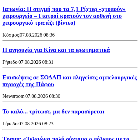
Ιαπωνία: Η στιγμή που τα 7,1 Ρίχτερ «χτυπούν»
χειρουργείο – Γιατροί κρατούν τον ασθενή στο
χειρουργικό τραπέζι (βίντεο)
Κόσμος
|
07.08.2026 08:36
Η ανησυχία για Κίνα και τα ερωτηματικά
Γήπεδο
|
07.08.2026 08:31
Επισκέψεις σε ΣΟΔΑΠ και πληγείσες αμπελουργικές
περιοχές της Πάφου
Newsroom
|
07.08.2026 08:30
Το καλό... τρίτωσε, μα δεν παρασύρεται
Γήπεδο
|
07.08.2026 08:23
Τραμπ: «Τελειώνει πολύ σύντομα ο πόλεμος με το