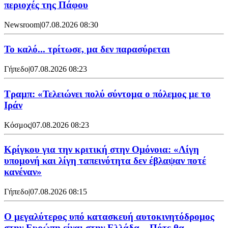
περιοχές της Πάφου
Newsroom
|
07.08.2026 08:30
Το καλό... τρίτωσε, μα δεν παρασύρεται
Γήπεδο
|
07.08.2026 08:23
Τραμπ: «Τελειώνει πολύ σύντομα ο πόλεμος με το
Ιράν
Κόσμος
|
07.08.2026 08:23
Κρίγκου για την κριτική στην Ομόνοια: «Λίγη
υπομονή και λίγη ταπεινότητα δεν έβλαψαν ποτέ
κανέναν»
Γήπεδο
|
07.08.2026 08:15
Ο μεγαλύτερος υπό κατασκευή αυτοκινητόδρομος
στην Ευρώπη είναι στην Ελλάδα – Πότε θα