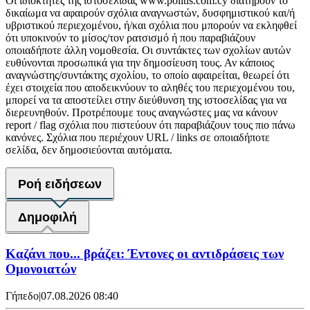
Οι ιδιοκτήτες της ιστοσελίδας www.politis.com.cy διατηρούν το
δικαίωμα να αφαιρούν σχόλια αναγνωστών, δυσφημιστικού και/ή
υβριστικού περιεχομένου, ή/και σχόλια που μπορούν να εκληφθεί
ότι υποκινούν το μίσος/τον ρατσισμό ή που παραβιάζουν
οποιαδήποτε άλλη νομοθεσία. Οι συντάκτες των σχολίων αυτών
ευθύνονται προσωπικά για την δημοσίευση τους. Αν κάποιος
αναγνώστης/συντάκτης σχολίου, το οποίο αφαιρείται, θεωρεί ότι
έχει στοιχεία που αποδεικνύουν το αληθές του περιεχομένου του,
μπορεί να τα αποστείλει στην διεύθυνση της ιστοσελίδας για να
διερευνηθούν. Προτρέπουμε τους αναγνώστες μας να κάνουν
report / flag σχόλια που πιστεύουν ότι παραβιάζουν τους πιο πάνω
κανόνες. Σχόλια που περιέχουν URL / links σε οποιαδήποτε
σελίδα, δεν δημοσιεύονται αυτόματα.
Ροή ειδήσεων
Δημοφιλή
Καζάνι που... βράζει: Έντονες οι αντιδράσεις των
Ομονοιατών
Γήπεδο
|
07.08.2026 08:40