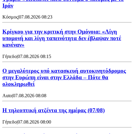
Ιράν
Κόσμος
|
07.08.2026 08:23
Κρίγκου για την κριτική στην Ομόνοια: «Λίγη
υπομονή και λίγη ταπεινότητα δεν έβλαψαν ποτέ
κανέναν»
Γήπεδο
|
07.08.2026 08:15
Ο μεγαλύτερος υπό κατασκευή αυτοκινητόδρομος
στην Ευρώπη είναι στην Ελλάδα – Πότε θα
ολοκληρωθεί
Auto
|
07.08.2026 08:08
Η τηλεοπτική ατζέντα της ημέρας (07/08)
Γήπεδο
|
07.08.2026 08:00