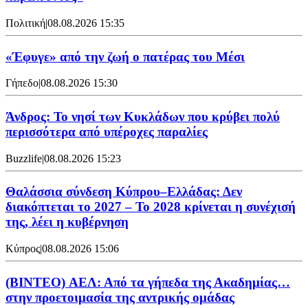
Πολιτική
|
08.08.2026 15:35
«Έφυγε» από την ζωή ο πατέρας του Μέσι
Γήπεδο
|
08.08.2026 15:30
Άνδρος: Το νησί των Κυκλάδων που κρύβει πολύ
περισσότερα από υπέροχες παραλίες
Buzzlife
|
08.08.2026 15:23
Θαλάσσια σύνδεση Κύπρου–Ελλάδας: Δεν
διακόπτεται το 2027 – Το 2028 κρίνεται η συνέχισή
της, λέει η κυβέρνηση
Κύπρος
|
08.08.2026 15:06
(BINTEO) ΑΕΛ: Από τα γήπεδα της Ακαδημίας…
στην προετοιμασία της αντρικής ομάδας