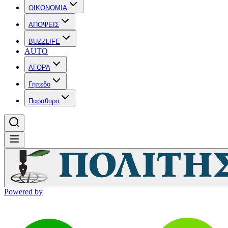
OIKONOMIA
ΑΠΟΨΕΙΣ
BUZZLIFE
AUTO
ΑΓΟΡΑ
Γηπεδο
Παραθυρο
Powered by