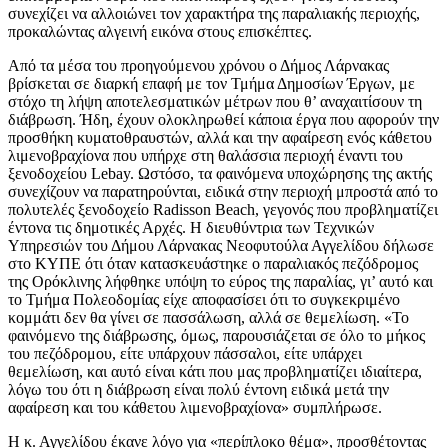
συνεχίζει να αλλοιώνει τον χαρακτήρα της παραλιακής περιοχής,
προκαλώντας αλγεινή εικόνα στους επισκέπτες.
Από τα μέσα του προηγούμενου χρόνου ο Δήμος Λάρνακας
βρίσκεται σε διαρκή επαφή με τον Τμήμα Δημοσίων Έργων, με
στόχο τη λήψη αποτελεσματικών μέτρων που θ’ αναχαιτίσουν τη
διάβρωση. Ήδη, έχουν ολοκληρωθεί κάποια έργα που αφορούν την
προσθήκη κυματοθραυστών, αλλά και την αφαίρεση ενός κάθετου
λιμενοβραχίονα που υπήρχε στη θαλάσσια περιοχή έναντι του
ξενοδοχείου Lebay. Ωστόσο, τα φαινόμενα υποχώρησης της ακτής
συνεχίζουν να παρατηρούνται, ειδικά στην περιοχή μπροστά από το
πολυτελές ξενοδοχείο Radisson Beach, γεγονός που προβληματίζει
έντονα τις δημοτικές Αρχές. Η διευθύντρια των Τεχνικών
Υπηρεσιών του Δήμου Λάρνακας Νεοφυτούλα Αγγελίδου δήλωσε
στο ΚΥΠΕ ότι όταν κατασκευάστηκε ο παραλιακός πεζόδρομος
της Ορόκλινης λήφθηκε υπόψη το εύρος της παραλίας, γι’ αυτό και
το Τμήμα Πολεοδομίας είχε αποφασίσει ότι το συγκεκριμένο
κομμάτι δεν θα γίνει σε πασσάλωση, αλλά σε θεμελίωση. «Το
φαινόμενο της διάβρωσης, όμως, παρουσιάζεται σε όλο το μήκος
του πεζόδρομου, είτε υπάρχουν πάσσαλοι, είτε υπάρχει
θεμελίωση, και αυτό είναι κάτι που μας προβληματίζει ιδιαίτερα,
λόγω του ότι η διάβρωση είναι πολύ έντονη ειδικά μετά την
αφαίρεση και του κάθετου λιμενοβραχίονα» συμπλήρωσε.
Η κ. Αγγελίδου έκανε λόγο για «περίπλοκο θέμα», προσθέτοντας