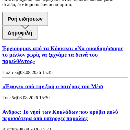
σελίδα, δεν δημοσιεύονται αυτόματα.
Ροή ειδήσεων
Δημοφιλή
Έρχιουρμαν από τα Κόκκινα: «Να οικοδομήσουμε
το μέλλον χωρίς να ξεχνάμε τα δεινά του
παρελθόντος»
Πολιτική
|
08.08.2026 15:35
«Έφυγε» από την ζωή ο πατέρας του Μέσι
Γήπεδο
|
08.08.2026 15:30
Άνδρος: Το νησί των Κυκλάδων που κρύβει πολύ
περισσότερα από υπέροχες παραλίες
Buzzlife
|
08.08.2026 15:23