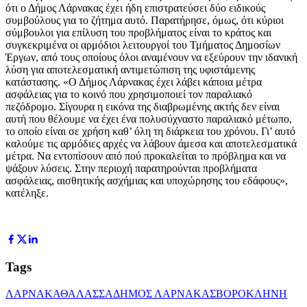
ότι ο Δήμος Λάρνακας έχει ήδη επιστρατεύσει δύο ειδικούς
συμβούλους για το ζήτημα αυτό. Παρατήρησε, όμως, ότι κύριοι
σύμβουλοι για επίλυση του προβλήματος είναι το κράτος και
συγκεκριμένα οι αρμόδιοι λειτουργοί του Τμήματος Δημοσίων
Έργων, από τους οποίους όλοι αναμένουν να εξεύρουν την ιδανική
λύση για αποτελεσματική αντιμετώπιση της υφιστάμενης
κατάστασης. «Ο Δήμος Λάρνακας έχει λάβει κάποια μέτρα
ασφάλειας για το κοινό που χρησιμοποιεί τον παραλιακό
πεζόδρομο. Σίγουρα η εικόνα της διαβρωμένης ακτής δεν είναι
αυτή που θέλουμε να έχει ένα πολυσύχναστο παραλιακό μέτωπο,
το οποίο είναι σε χρήση καθ’ όλη τη διάρκεια του χρόνου. Γι’ αυτό
καλούμε τις αρμόδιες αρχές να λάβουν άμεσα και αποτελεσματικά
μέτρα. Να εντοπίσουν από πού προκαλείται το πρόβλημα και να
ψάξουν λύσεις. Στην περιοχή παρατηρούνται προβλήματα
ασφάλειας, αισθητικής ασχήμιας και υποχώρησης του εδάφους»,
κατέληξε.
Tags
ΛΑΡΝΑΚΑ
ΘΑΛΑΣΣΑ
ΔΗΜΟΣ ΛΑΡΝΑΚΑΣ
ΒΟΡΟΚΛΗΝΗ