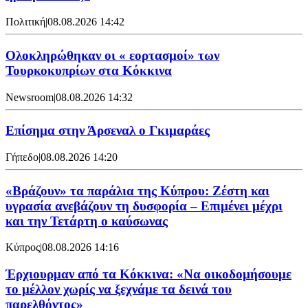
Πολιτική
|
08.08.2026 14:42
Ολοκληρώθηκαν οι « εορτασμοί» των
Τουρκοκυπρίων στα Κόκκινα
Newsroom
|
08.08.2026 14:32
Επίσημα στην Άρσεναλ ο Γκιμαράες
Γήπεδο
|
08.08.2026 14:20
«Βράζουν» τα παράλια της Κύπρου: Ζέστη και
υγρασία ανεβάζουν τη δυσφορία – Επιμένει μέχρι
και την Τετάρτη ο καύσωνας
Κύπρος
|
08.08.2026 14:16
Έρχιουρμαν από τα Κόκκινα: «Να οικοδομήσουμε
το μέλλον χωρίς να ξεχνάμε τα δεινά του
παρελθόντος»