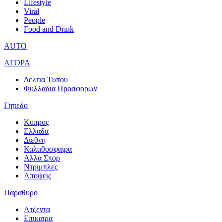
Lifestyle
Viral
People
Food and Drink
AUTO
ΑΓΟΡΑ
Δελτια Τυπου
Φυλλαδια Προσφορων
Γηπεδο
Κυπρος
Ελλαδα
Διεθνη
Καλαθοσφαιρα
Αλλα Σπορ
Ντριμπλες
Αποψεις
Παραθυρο
Ατζεντα
Επικαιρα