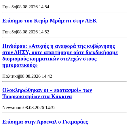
Γήπεδο
|
08.08.2026 14:54
Επίσημο του Κερίμ Μράμπτι στην ΑΕK
Γήπεδο
|
08.08.2026 14:52
Πινδάρου: «Ατυχής η αναφορά της κυβέρνησης
στον ΔΗΣΥ, ούτε απαιτήσαμε ούτε διεκδικήσαμε
διορισμούς κομματικών στελεχών στους
ημικρατικούς»
Πολιτική
|
08.08.2026 14:42
Ολοκληρώθηκαν οι « εορτασμοί» των
Τουρκοκυπρίων στα Κόκκινα
Newsroom
|
08.08.2026 14:32
Επίσημα στην Άρσεναλ ο Γκιμαράες