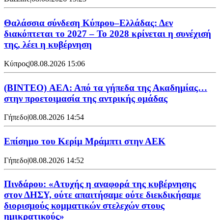
Θαλάσσια σύνδεση Κύπρου–Ελλάδας: Δεν
διακόπτεται το 2027 – Το 2028 κρίνεται η συνέχισή
της, λέει η κυβέρνηση
Κύπρος
|
08.08.2026 15:06
(BINTEO) ΑΕΛ: Από τα γήπεδα της Ακαδημίας…
στην προετοιμασία της αντρικής ομάδας
Γήπεδο
|
08.08.2026 14:54
Επίσημο του Κερίμ Μράμπτι στην ΑΕK
Γήπεδο
|
08.08.2026 14:52
Πινδάρου: «Ατυχής η αναφορά της κυβέρνησης
στον ΔΗΣΥ, ούτε απαιτήσαμε ούτε διεκδικήσαμε
διορισμούς κομματικών στελεχών στους
ημικρατικούς»