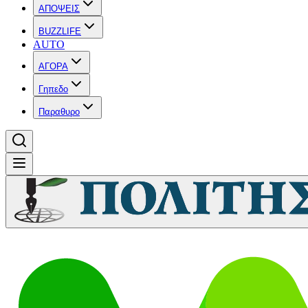
ΑΠΟΨΕΙΣ
BUZZLIFE
AUTO
ΑΓΟΡΑ
Γηπεδο
Παραθυρο