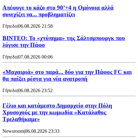
Απέφυγε το κάζο στο 90’+4 η Ομόνοια αλλά
συνεχίζει να... προβληματίζει
Γήπεδο
|
06.08.2026 21:58
ΒΙΝΤΕΟ: Το «χτύπημα» της Σάλτσμπουργκ που
λύγισε την Πάφο
Γήπεδο
|
07.08.2026 00:06
«Μαχαιριά» στο παρά... δύο για την Πάφος FC και
θα παίξει ρέστα για νέα ανατροπή
Γήπεδο
|
06.08.2026 23:52
Γέλιο και κατάμεστο Δημαρχείο στην Πόλη
Χρυσοχούς με την κωμωδία «Κατάλαθος
Τρελαθήκαμε»
Newsroom
|
06.08.2026 23:33