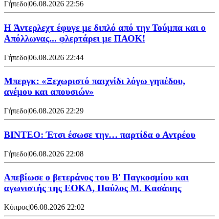
Γήπεδο
|
06.08.2026 22:56
H Άντερλεχτ έφυγε με διπλό από την Τούμπα και ο
Απόλλωνας... φλερτάρει με ΠΑΟΚ!
Γήπεδο
|
06.08.2026 22:44
Μπεργκ: «Ξεχωριστό παιχνίδι λόγω γηπέδου,
ανέμου και απουσιών»
Γήπεδο
|
06.08.2026 22:29
ΒΙΝΤΕΟ: Έτσι έσωσε την… παρτίδα ο Αντρέου
Γήπεδο
|
06.08.2026 22:08
Απεβίωσε ο βετεράνος του Β' Παγκοσμίου και
αγωνιστής της ΕΟΚΑ, Παύλος Μ. Κασάπης
Κύπρος
|
06.08.2026 22:02