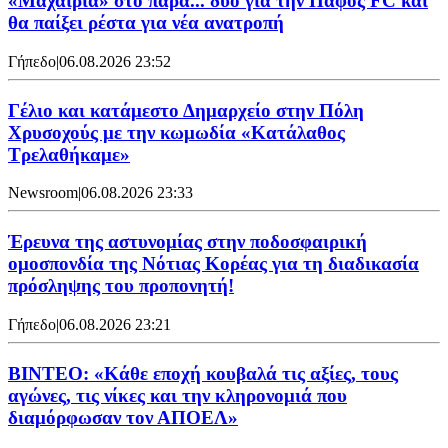
«Μαχαιριά» στο παρά... δύο για την Πάφος FC και
θα παίξει ρέστα για νέα ανατροπή
Γήπεδο
|
06.08.2026 23:52
Γέλιο και κατάμεστο Δημαρχείο στην Πόλη
Χρυσοχούς με την κωμωδία «Κατάλαθος
Τρελαθήκαμε»
Newsroom
|
06.08.2026 23:33
Έρευνα της αστυνομίας στην ποδοσφαιρική
ομοσπονδία της Νότιας Κορέας για τη διαδικασία
πρόσληψης του προπονητή!
Γήπεδο
|
06.08.2026 23:21
ΒΙΝΤΕΟ: «Κάθε εποχή κουβαλά τις αξίες, τους
αγώνες, τις νίκες και την κληρονομιά που
διαμόρφωσαν τον ΑΠΟΕΛ»