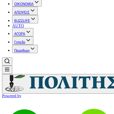
OIKONOMIA
ΑΠΟΨΕΙΣ
BUZZLIFE
AUTO
ΑΓΟΡΑ
Γηπεδο
Παραθυρο
Powered by