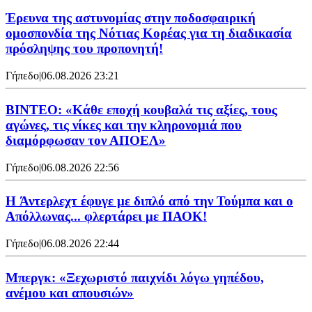
Έρευνα της αστυνομίας στην ποδοσφαιρική
ομοσπονδία της Νότιας Κορέας για τη διαδικασία
πρόσληψης του προπονητή!
Γήπεδο
|
06.08.2026 23:21
ΒΙΝΤΕΟ: «Κάθε εποχή κουβαλά τις αξίες, τους
αγώνες, τις νίκες και την κληρονομιά που
διαμόρφωσαν τον ΑΠΟΕΛ»
Γήπεδο
|
06.08.2026 22:56
H Άντερλεχτ έφυγε με διπλό από την Τούμπα και ο
Απόλλωνας... φλερτάρει με ΠΑΟΚ!
Γήπεδο
|
06.08.2026 22:44
Μπεργκ: «Ξεχωριστό παιχνίδι λόγω γηπέδου,
ανέμου και απουσιών»