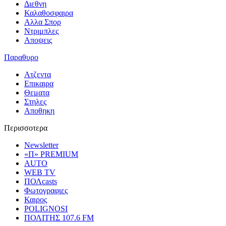
Διεθνη
Καλαθοσφαιρα
Αλλα Σπορ
Ντριμπλες
Αποψεις
Παραθυρο
Ατζεντα
Επικαιρα
Θεματα
Στηλες
Αποθηκη
Περισσοτερα
Newsletter
«Π» PREMIUM
AUTO
WEB TV
ΠΟΛcasts
Φωτογραφιες
Καιρος
POLIGNOSI
ΠΟΛΙΤΗΣ 107.6 FM