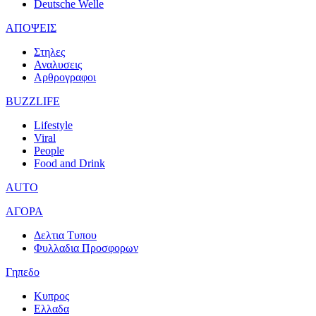
Deutsche Welle
ΑΠΟΨΕΙΣ
Στηλες
Αναλυσεις
Αρθρογραφοι
BUZZLIFE
Lifestyle
Viral
People
Food and Drink
AUTO
ΑΓΟΡΑ
Δελτια Τυπου
Φυλλαδια Προσφορων
Γηπεδο
Κυπρος
Ελλαδα