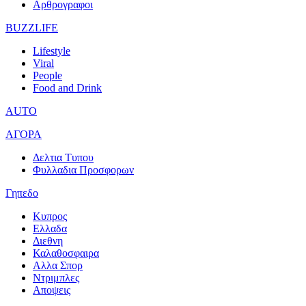
Αρθρογραφοι
BUZZLIFE
Lifestyle
Viral
People
Food and Drink
AUTO
ΑΓΟΡΑ
Δελτια Τυπου
Φυλλαδια Προσφορων
Γηπεδο
Κυπρος
Ελλαδα
Διεθνη
Καλαθοσφαιρα
Αλλα Σπορ
Ντριμπλες
Αποψεις