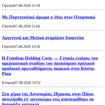
Γήπεδο
|
07.08.2026 11:18
Με Πορτογαλικό άρωμα ο 16ος στον Ολυμπιακό
Γήπεδο
|
07.08.2026 11:04
Αργεντινή και Μεξικό στηρίζουν Ινφαντίνο
Γήπεδο
|
07.08.2026 10:56
Η Freedom Holding Corp. — Γενικός εταίρος του
αμερικανικού σταδίου του παγκόσμιου σχολικού
ομαδικού πρωταθλήματος σκακιού στην Κόστα-
Ρίκα
Κύπρος
|
07.08.2026 10:52
Στα χέρια της Αστυνομίας 28χρονος στην Πάφο,
συνελήφθη επ' αυτοφώρω ενώ αποπειράθηκε να
διαρρήξει κατοικία