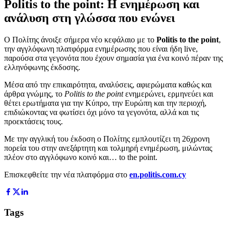
Politis to the point: Η ενημέρωση και
ανάλυση στη γλώσσα που ενώνει
Ο Πολίτης άνοιξε σήμερα νέο κεφάλαιο με το
Politis to the
point
,
την αγγλόφωνη πλατφόρμα ενημέρωσης που είναι ήδη live,
παρούσα στα γεγονότα που έχουν σημασία για ένα κοινό πέραν της
ελληνόφωνης έκδοσης.
Μέσα από την επικαιρότητα, αναλύσεις, αφιερώματα καθώς και
άρθρα γνώμης, το
Politis to the point
ενημερώνει, ερμηνεύει και
θέτει ερωτήματα για την Κύπρο, την Ευρώπη και την περιοχή,
επιδιώκοντας να φωτίσει όχι μόνο τα γεγονότα, αλλά και τις
προεκτάσεις τους.
Με την αγγλική του έκδοση ο Πολίτης εμπλουτίζει τη 26χρονη
πορεία του στην ανεξάρτητη και τολμηρή ενημέρωση, μιλώντας
πλέον στο αγγλόφωνο κοινό και… to the point.
Επισκεφθείτε την νέα πλατφόρμα στο
en.politis.com.cy
Tags