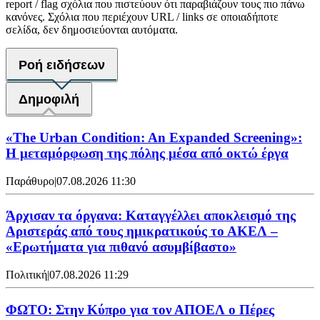
report / flag σχόλια που πιστεύουν ότι παραβιάζουν τους πιο πάνω
κανόνες. Σχόλια που περιέχουν URL / links σε οποιαδήποτε
σελίδα, δεν δημοσιεύονται αυτόματα.
Ροή ειδήσεων
Δημοφιλή
«The Urban Condition: An Expanded Screening»:
Η μεταμόρφωση της πόλης μέσα από οκτώ έργα
Παράθυρο
|
07.08.2026 11:30
Άρχισαν τα όργανα: Καταγγέλλει αποκλεισμό της
Αριστεράς από τους ημικρατικούς το ΑΚΕΛ –
«Ερωτήματα για πιθανό ασυμβίβαστο»
Πολιτική
|
07.08.2026 11:29
ΦΩΤΟ: Στην Κύπρο για τον ΑΠΟΕΛ ο Πέρες