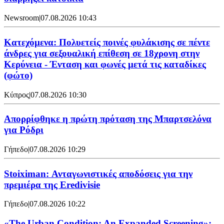
Newsroom
|
07.08.2026 10:43
Κατεχόμενα: Πολυετείς ποινές φυλάκισης σε πέντε
άνδρες για σεξουαλική επίθεση σε 18χρονη στην
Κερύνεια - Ένταση και φωνές μετά τις καταδίκες
(φώτο)
Κύπρος
|
07.08.2026 10:30
Απορρίφθηκε η πρώτη πρόταση της Μπαρτσελόνα
για Ρόδρι
Γήπεδο
|
07.08.2026 10:29
Stoiximan: Ανταγωνιστικές αποδόσεις για την
πρεμιέρα της Eredivisie
Γήπεδο
|
07.08.2026 10:22
«The Urban Condition: An Expanded Screening»: