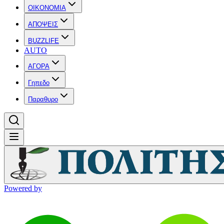
OIKONOMIA
ΑΠΟΨΕΙΣ
BUZZLIFE
AUTO
ΑΓΟΡΑ
Γηπεδο
Παραθυρο
Powered by