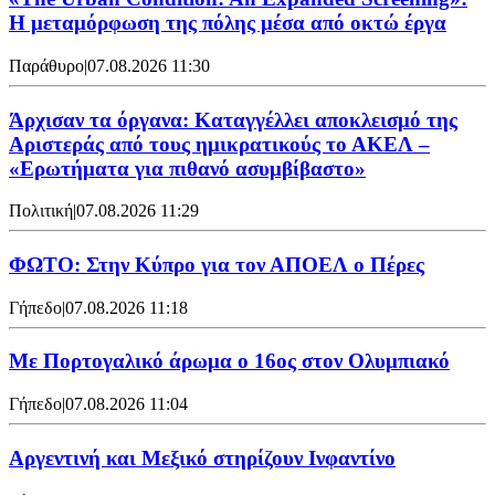
Η μεταμόρφωση της πόλης μέσα από οκτώ έργα
Παράθυρο
|
07.08.2026 11:30
Άρχισαν τα όργανα: Καταγγέλλει αποκλεισμό της
Αριστεράς από τους ημικρατικούς το ΑΚΕΛ –
«Ερωτήματα για πιθανό ασυμβίβαστο»
Πολιτική
|
07.08.2026 11:29
ΦΩΤΟ: Στην Κύπρο για τον ΑΠΟΕΛ ο Πέρες
Γήπεδο
|
07.08.2026 11:18
Με Πορτογαλικό άρωμα ο 16ος στον Ολυμπιακό
Γήπεδο
|
07.08.2026 11:04
Αργεντινή και Μεξικό στηρίζουν Ινφαντίνο