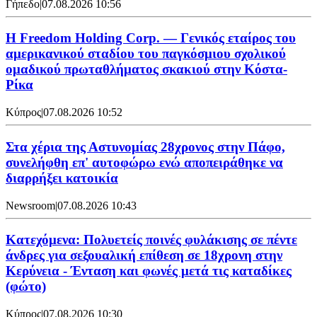
Γήπεδο
|
07.08.2026 10:56
Η Freedom Holding Corp. — Γενικός εταίρος του
αμερικανικού σταδίου του παγκόσμιου σχολικού
ομαδικού πρωταθλήματος σκακιού στην Κόστα-
Ρίκα
Κύπρος
|
07.08.2026 10:52
Στα χέρια της Αστυνομίας 28χρονος στην Πάφο,
συνελήφθη επ' αυτοφώρω ενώ αποπειράθηκε να
διαρρήξει κατοικία
Newsroom
|
07.08.2026 10:43
Κατεχόμενα: Πολυετείς ποινές φυλάκισης σε πέντε
άνδρες για σεξουαλική επίθεση σε 18χρονη στην
Κερύνεια - Ένταση και φωνές μετά τις καταδίκες
(φώτο)
Κύπρος
|
07.08.2026 10:30