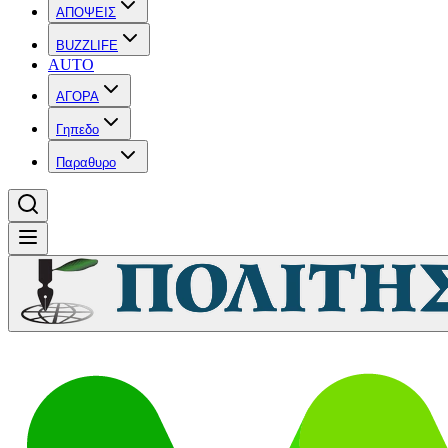
ΑΠΟΨΕΙΣ
BUZZLIFE
AUTO
ΑΓΟΡΑ
Γηπεδο
Παραθυρο