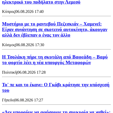
ηλεκτρικό του ποδήλατο στην Λεμεσό
Κύπρος
|
06.08.2026 17:40
Μυστήριο με το ραντεβού Πεζεσκιάν – Χαμενεΐ:
Είχαν συνάντηση σε σκοτεινό αυτοκίνητο, άκουγαν
αλλά δεν έβλεπαν ο ένας τον άλλο
Κόσμος
|
06.08.2026 17:30
Η Τσολάκη πήρε τη σκυτάλη από Βαφεάδη – Βαρύ
το φορτίο λέει η νέα υπουργός Μεταφορών
Πολιτική
|
06.08.2026 17:28
Το' πε και το έκανε: Ο Γκάβι κράτησε την υπόσχεσή
του
Γήπεδο
|
06.08.2026 17:27
«Δεν μπορούμε να αφήσουμε τη συγκυρία να χαθεί»: