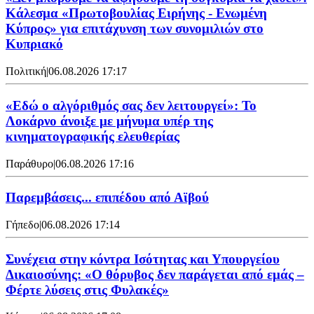
Κάλεσμα «Πρωτοβουλίας Ειρήνης - Ενωμένη
Κύπρος» για επιτάχυνση των συνομιλιών στο
Κυπριακό
Πολιτική
|
06.08.2026 17:17
«Εδώ ο αλγόριθμός σας δεν λειτουργεί»: Το
Λοκάρνο άνοιξε με μήνυμα υπέρ της
κινηματογραφικής ελευθερίας
Παράθυρο
|
06.08.2026 17:16
Παρεμβάσεις... επιπέδου από Αϊβού
Γήπεδο
|
06.08.2026 17:14
Συνέχεια στην κόντρα Ισότητας και Υπουργείου
Δικαιοσύνης: «Ο θόρυβος δεν παράγεται από εμάς –
Φέρτε λύσεις στις Φυλακές»