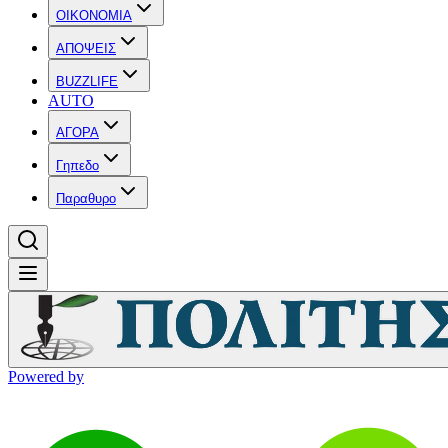
OIKONOMIA
ΑΠΟΨΕΙΣ
BUZZLIFE
AUTO
ΑΓΟΡΑ
Γηπεδο
Παραθυρο
Powered by