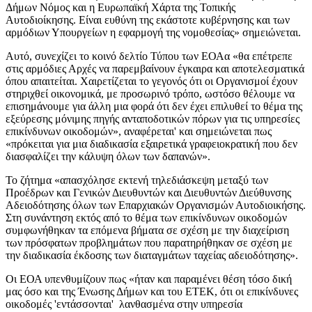
Δήμων Νόμος και η Ευρωπαϊκή Χάρτα της Τοπικής
Αυτοδιοίκησης. Είναι ευθύνη της εκάστοτε κυβέρνησης και των
αρμόδιων Υπουργείων η εφαρμογή της νομοθεσίας» σημειώνεται.
Αυτό, συνεχίζει το κοινό δελτίο Τύπου των ΕΟΑα «θα επέτρεπε
στις αρμόδιες Αρχές να παρεμβαίνουν έγκαιρα και αποτελεσματικά
όπου απαιτείται. Χαιρετίζεται το γεγονός ότι οι Οργανισμοί έχουν
στηριχθεί οικονομικά, με προσωρινό τρόπο, ωστόσο θέλουμε να
επισημάνουμε για άλλη μια φορά ότι δεν έχει επιλυθεί το θέμα της
εξεύρεσης μόνιμης πηγής ανταποδοτικών πόρων για τις υπηρεσίες
επικίνδυνων οικοδομών», αναφέρεται' και σημειώνεται πως
«πρόκειται για μια διαδικασία εξαιρετικά γραφειοκρατική που δεν
διασφαλίζει την κάλυψη όλων των δαπανών».
Το ζήτημα «απασχόλησε εκτενή τηλεδιάσκεψη μεταξύ των
Προέδρων και Γενικών Διευθυντών και Διευθυντών Διεύθυνσης
Αδειοδότησης όλων των Επαρχιακών Οργανισμών Αυτοδιοικήσης.
Στη συνάντηση εκτός από το θέμα των επικίνδυνων οικοδομών
συμφωνήθηκαν τα επόμενα βήματα σε σχέση με την διαχείριση
των πρόσφατων προβλημάτων που παρατηρήθηκαν σε σχέση με
την διαδικασία έκδοσης των διαταγμάτων ταχείας αδειοδότησης».
Οι ΕΟΑ υπενθυμίζουν πως «ήταν και παραμένει θέση τόσο δική
μας όσο και της Ένωσης Δήμων και του ΕΤΕΚ, ότι οι επικίνδυνες
οικοδομές 'εντάσσονται' λανθασμένα στην υπηρεσία