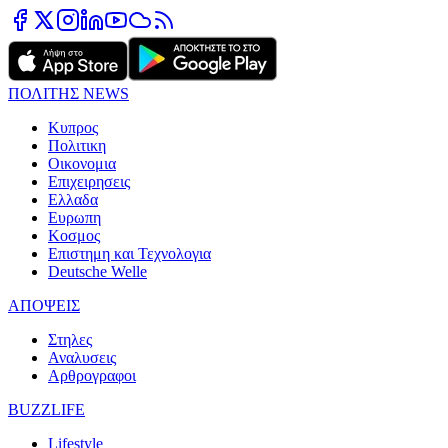
ΠΟΛΙΤΗΣ NEWS
Κυπρος
Πολιτικη
Οικονομια
Επιχειρησεις
Ελλαδα
Ευρωπη
Κοσμος
Επιστημη και Τεχνολογια
Deutsche Welle
ΑΠΟΨΕΙΣ
Στηλες
Αναλυσεις
Αρθρογραφοι
BUZZLIFE
Lifestyle