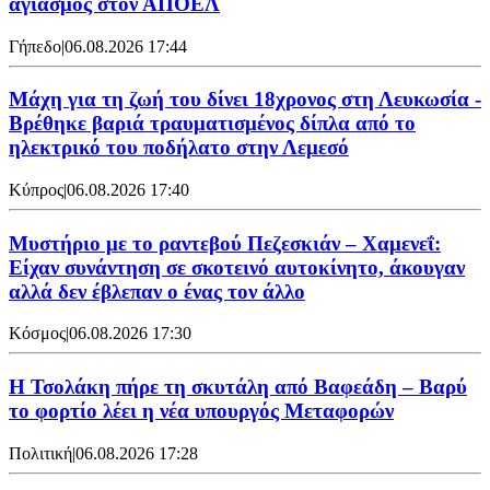
αγιασμός στον ΑΠΟΕΛ
Γήπεδο
|
06.08.2026 17:44
Μάχη για τη ζωή του δίνει 18χρονος στη Λευκωσία -
Βρέθηκε βαριά τραυματισμένος δίπλα από το
ηλεκτρικό του ποδήλατο στην Λεμεσό
Κύπρος
|
06.08.2026 17:40
Μυστήριο με το ραντεβού Πεζεσκιάν – Χαμενεΐ:
Είχαν συνάντηση σε σκοτεινό αυτοκίνητο, άκουγαν
αλλά δεν έβλεπαν ο ένας τον άλλο
Κόσμος
|
06.08.2026 17:30
Η Τσολάκη πήρε τη σκυτάλη από Βαφεάδη – Βαρύ
το φορτίο λέει η νέα υπουργός Μεταφορών
Πολιτική
|
06.08.2026 17:28