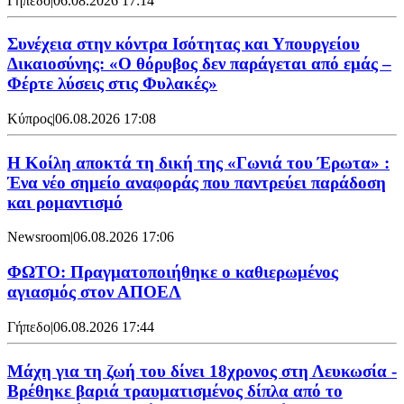
Γήπεδο
|
06.08.2026 17:14
Συνέχεια στην κόντρα Ισότητας και Υπουργείου
Δικαιοσύνης: «Ο θόρυβος δεν παράγεται από εμάς –
Φέρτε λύσεις στις Φυλακές»
Κύπρος
|
06.08.2026 17:08
Η Κοίλη αποκτά τη δική της «Γωνιά του Έρωτα» :
Ένα νέο σημείο αναφοράς που παντρεύει παράδοση
και ρομαντισμό
Newsroom
|
06.08.2026 17:06
ΦΩΤΟ: Πραγματοποιήθηκε ο καθιερωμένος
αγιασμός στον ΑΠΟΕΛ
Γήπεδο
|
06.08.2026 17:44
Μάχη για τη ζωή του δίνει 18χρονος στη Λευκωσία -
Βρέθηκε βαριά τραυματισμένος δίπλα από το