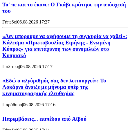
Το' πε και το έκανε: Ο Γκάβι κράτησε την υπόσχεσή
του
Γήπεδο
|
06.08.2026 17:27
«Δεν μπορούμε να αφήσουμε τη συγκυρία να χαθεί»:
Κάλεσμα «Πρωτοβουλίας Ειρήνης - Ενωμένη
Κύπρος» για επιτάχυνση των συνομιλιών στο
Κυπριακό
Πολιτική
|
06.08.2026 17:17
«Εδώ ο αλγόριθμός σας δεν λειτουργεί»: Το
Λοκάρνο άνοιξε με μήνυμα υπέρ της
κινηματογραφικής ελευθερίας
Παράθυρο
|
06.08.2026 17:16
Παρεμβάσεις... επιπέδου από Αϊβού