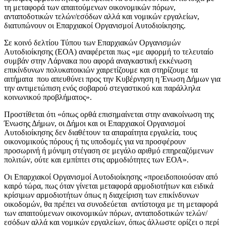
τη μεταφορά των απαιτούμενων οικονομικών πόρων,
ανταποδοτικών τελών/εσόδων αλλά και νομικών εργαλείων,
διατυπώνουν οι Επαρχιακοί Οργανισμοί Αυτοδιοίκησης.
Σε κοινό δελτίου Τύπου των Επαρχιακών Οργανισμών
Αυτοδιοίκησης (ΕΟΑ) αναφέρεται πως «με αφορμή το τελευταίο
συμβάν στην Λάρνακα που αφορά αναγκαστική εκκένωση
επικίνδυνων πολυκατοικιών χαιρετίζουμε και στηρίζουμε τα
αιτήματα που απευθύνει προς την Κυβέρνηση η Ένωση Δήμων για
την αντιμετώπιση ενός σοβαρού στεγαστικού και παράλληλα
κοινωνικού προβλήματος».
Προστίθεται ότι «όπως ορθά επισημαίνεται στην ανακοίνωση της
Ένωσης Δήμων, οι Δήμοι και οι Επαρχιακοί Οργανισμοί
Αυτοδιοίκησης δεν διαθέτουν τα απαραίτητα εργαλεία, τους
οικονομικούς πόρους ή τις υποδομές για να προσφέρουν
προσωρινή ή μόνιμη στέγαση σε μεγάλο αριθμό επηρεαζόμενων
πολιτών, ούτε και εμπίπτει στις αρμοδιότητες των ΕΟΑ».
Οι Επαρχιακοί Οργανισμοί Αυτοδιοίκησης «προειδοποιούσαν από
καιρό τώρα, πως όταν γίνεται μεταφορά αρμοδιοτήτων και ειδικά
κρίσιμων αρμοδιοτήτων όπως η διαχείριση των επικίνδυνων
οικοδομών, θα πρέπει να συνοδεύεται αντίστοιχα με τη μεταφορά
των απαιτούμενων οικονομικών πόρων, ανταποδοτικών τελών/
εσόδων αλλά και νομικών εργαλείων, όπως άλλωστε ορίζει ο περί