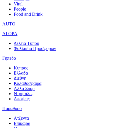
Viral
People
Food and Drink
AUTO
ΑΓΟΡΑ
Δελτια Τυπου
Φυλλαδια Προσφορων
Γηπεδο
Κυπρος
Ελλαδα
Διεθνη
Καλαθοσφαιρα
Αλλα Σπορ
Ντριμπλες
Αποψεις
Παραθυρο
Ατζεντα
Επικαιρα