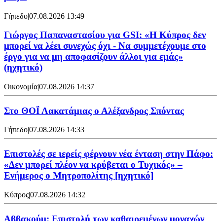
Γήπεδο
|
07.08.2026 13:49
Γιώργος Παπαναστασίου για GSI: «Η Κύπρος δεν
μπορεί να λέει συνεχώς όχι - Να συμμετέχουμε στο
έργο για να μη αποφασίζουν άλλοι για εμάς»
(ηχητικό)
Οικονομία
|
07.08.2026 14:37
Στο ΘΟΪ Λακατάμιας ο Αλέξανδρος Σπόντας
Γήπεδο
|
07.08.2026 14:33
Επιστολές σε ιερείς φέρνουν νέα ένταση στην Πάφο:
«Δεν μπορεί πλέον να κρύβεται ο Τυχικός» –
Ενήμερος ο Μητροπολίτης [ηχητικό]
Κύπρος
|
07.08.2026 14:32
Αββακούμ: Επιστολή των καθαιρεμένων μοναχών