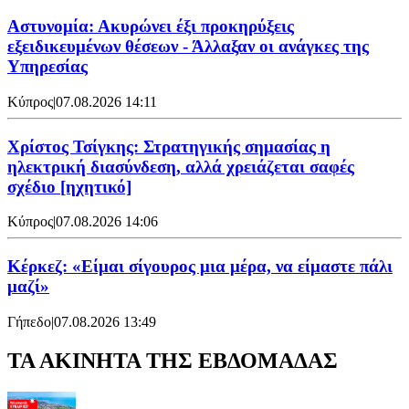
Αστυνομία: Ακυρώνει έξι προκηρύξεις
εξειδικευμένων θέσεων - Άλλαξαν οι ανάγκες της
Υπηρεσίας
Κύπρος
|
07.08.2026 14:11
Χρίστος Τσίγκης: Στρατηγικής σημασίας η
ηλεκτρική διασύνδεση, αλλά χρειάζεται σαφές
σχέδιο [ηχητικό]
Κύπρος
|
07.08.2026 14:06
Κέρκεζ: «Είμαι σίγουρος μια μέρα, να είμαστε πάλι
μαζί»
Γήπεδο
|
07.08.2026 13:49
ΤΑ ΑΚΙΝΗΤΑ ΤΗΣ ΕΒΔΟΜΑΔΑΣ