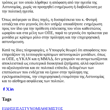
τρόπος με τον οποίο λήφθηκε η απόφαση από την ηγεσία της
Αστυνομίας, χωρίς να προηγηθεί ενημέρωση ή διαβούλευση με
την πολιτική ηγεσία.
Όπως ανέφεραν οι ίδιες πηγές, η δυσαρέσκεια του κ. Φυτιρή
εστιάζεται στο γεγονός ότι δεν υπήρξε οποιαδήποτε ενημέρωση
προς τον ίδιο για την πρόθεση επέκτασης του νέου καθεστώτος
ωραρίου και στα μέλη των ΟΠΕ, παρά το γεγονός ότι πρόκειται για
μονάδα με κρίσιμο ρόλο στην πρόληψη και την επιχειρησιακή
αστυνόμευση.
Κατά τις ίδιες πληροφορίες, ο Υπουργός θεωρεί ότι αποφάσεις που
επηρεάζουν τη λειτουργία κρίσιμων αστυνομικών μονάδων, όπως
οι ΟΠΕ, η ΥΚΑΝ και η ΜΜΑΔ, δεν μπορούν να αντιμετωπίζονται
αποκλειστικά ως εσωτερικά διοικητικά ζητήματα, αλλά οφείλουν
να αξιολογούνται και σε πολιτικό επίπεδο, δεδομένων των
επιπτώσεων που ενδέχεται να έχουν στην πρόληψη της
εγκληματικότητας, την επιχειρησιακή ετοιμότητα της Αστυνομίας
και το αίσθημα ασφάλειας των πολιτών.
Tags
ΕΙΔΗΣΕΙΣ
ΑΣΤΥΝΟΜΙΑ
ΘΕΜΙΣΤΟΣ