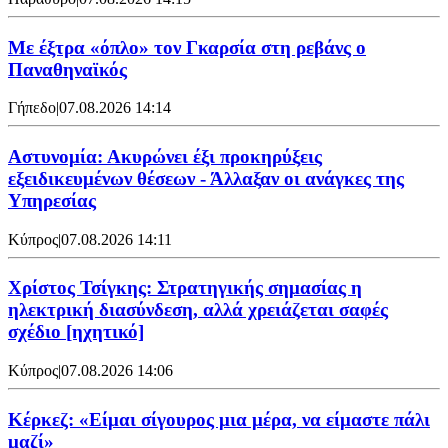
Mε έξτρα «όπλο» τον Γκαρσία στη ρεβάνς ο
Παναθηναϊκός
Γήπεδο
|
07.08.2026 14:14
Αστυνομία: Ακυρώνει έξι προκηρύξεις
εξειδικευμένων θέσεων - Άλλαξαν οι ανάγκες της
Υπηρεσίας
Κύπρος
|
07.08.2026 14:11
Χρίστος Τσίγκης: Στρατηγικής σημασίας η
ηλεκτρική διασύνδεση, αλλά χρειάζεται σαφές
σχέδιο [ηχητικό]
Κύπρος
|
07.08.2026 14:06
Κέρκεζ: «Είμαι σίγουρος μια μέρα, να είμαστε πάλι
μαζί»