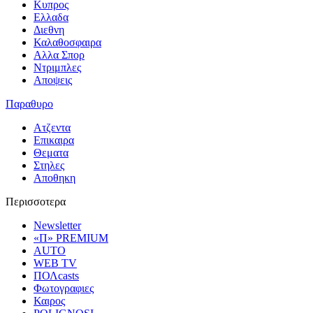
Κυπρος
Ελλαδα
Διεθνη
Καλαθοσφαιρα
Αλλα Σπορ
Ντριμπλες
Αποψεις
Παραθυρο
Ατζεντα
Επικαιρα
Θεματα
Στηλες
Αποθηκη
Περισσοτερα
Newsletter
«Π» PREMIUM
AUTO
WEB TV
ΠΟΛcasts
Φωτογραφιες
Καιρος