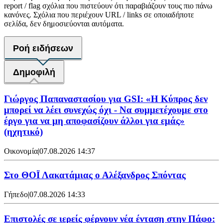
report / flag σχόλια που πιστεύουν ότι παραβιάζουν τους πιο πάνω
κανόνες. Σχόλια που περιέχουν URL / links σε οποιαδήποτε
σελίδα, δεν δημοσιεύονται αυτόματα.
Ροή ειδήσεων
Δημοφιλή
Γιώργος Παπαναστασίου για GSI: «Η Κύπρος δεν
μπορεί να λέει συνεχώς όχι - Να συμμετέχουμε στο
έργο για να μη αποφασίζουν άλλοι για εμάς»
(ηχητικό)
Οικονομία
|
07.08.2026 14:37
Στο ΘΟΪ Λακατάμιας ο Αλέξανδρος Σπόντας
Γήπεδο
|
07.08.2026 14:33
Επιστολές σε ιερείς φέρνουν νέα ένταση στην Πάφο: