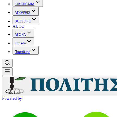
OIKONOMIA
ΑΠΟΨΕΙΣ
BUZZLIFE
AUTO
ΑΓΟΡΑ
Γηπεδο
Παραθυρο
Powered by