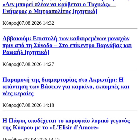
«Δεν μπορεί πλέον να κρύβεται ο Τυχικός» –
Ενήμερος ο Μητροπολίτης [ηχητικό]
Κύπρος
|
07.08.2026 14:32
Αββακούμ: Επιστολή των καθαιρεμένων μοναχών
πριν από τη Σύνοδο – Στο επίκεντρο Βαρνάβας και
Ραφαήλ [ηχητικό]
Κύπρος
|
07.08.2026 14:27
Παραμονή της διαμαρτυρίας στο Ακρωτήρι: Η
απάντηση των Βάσεων για καρκίνο, εκπομπές και
νέες κεραίες
Κύπρος
|
07.08.2026 14:18
Η Πάφος υποδέχεται το κορυφαίο λυρικό γεγονός
της Κύπρου με το «L'Elisir d'Amore»
Παράθυρο
|
07.08.2026 14:15