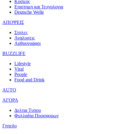
Κοσμος
Επιστημη και Τεχνολογια
Deutsche Welle
ΑΠΟΨΕΙΣ
Στηλες
Αναλυσεις
Αρθρογραφοι
BUZZLIFE
Lifestyle
Viral
People
Food and Drink
AUTO
ΑΓΟΡΑ
Δελτια Τυπου
Φυλλαδια Προσφορων
Γηπεδο