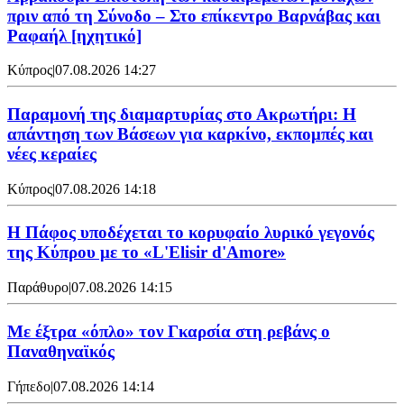
πριν από τη Σύνοδο – Στο επίκεντρο Βαρνάβας και
Ραφαήλ [ηχητικό]
Κύπρος
|
07.08.2026 14:27
Παραμονή της διαμαρτυρίας στο Ακρωτήρι: Η
απάντηση των Βάσεων για καρκίνο, εκπομπές και
νέες κεραίες
Κύπρος
|
07.08.2026 14:18
Η Πάφος υποδέχεται το κορυφαίο λυρικό γεγονός
της Κύπρου με το «L'Elisir d'Amore»
Παράθυρο
|
07.08.2026 14:15
Mε έξτρα «όπλο» τον Γκαρσία στη ρεβάνς ο
Παναθηναϊκός
Γήπεδο
|
07.08.2026 14:14