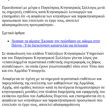
Προειδοποιεί με μέτρα ο Παγκύπριος Κτηνιατρικός Σύλλογος μετά
τις σημερινές επιθέσεις κατά Κτηνιατρικών λειτουργών και
επισημαίνει ότι «η ασφάλεια των κτηνιάτρων και παρακτηνιατρικού
προσωπικού που επιτελούν το έργο τους, αποτελεί
αδιαπραγμάτευτη προτεραιότητα».
Σχετικά άρθρα:
Άναψαν τα αίματα: Έκοψαν την πρόσβαση σε φάρμα στην
Πάχνα - Υπό διερεύνηση καταγγελία για δείγματα
Σε ανακοίνωση του κλάδου Υπαλλήλων Κτηνιατρικών Υπηρεσιών
και του Παγκύπριου Κτηνιατρικού Συλλόγου γίνεται λόγος για
«επανειλημμένα περιστατικά επιθετικής συμπεριφοράς εις βάρος
συναδέλφων», τα οποία έχουν γνωστοποιηθεί τόσο στον Τύπο όσο
και στο Αρμόδιο Υπουργείο.
Αναφέρεται σε σχέση με τα σημερινά περιστατικά επιθέσεων και
παρεμπόδισης της εκτέλεσης των καθηκόντων της Αρμόδιας
Αρχής, από ομάδες πολιτών κατά τη διενέργεια δειγματοληψιών σε
κτηνοτροφικές μονάδες στα πλαίσια διαχείρισης και εφαρμογής του
εκτάκτου σχεδίου του Αφθώδους Πυρετού, και επισημαίνεται ότι η
ασφάλεια των κτηνιάτρων και παρακτηνιατρικού προσωπικού που
επιτελούν το έργο τους, αποτελεί αδιαπραγμάτευτη