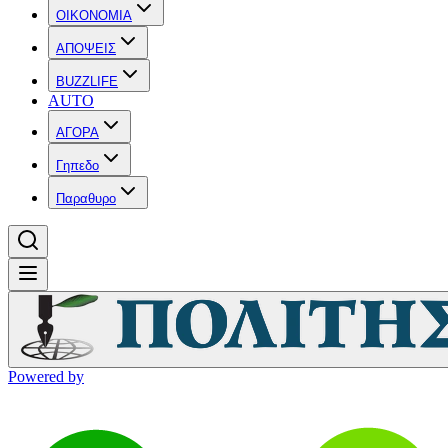
OIKONOMIA
ΑΠΟΨΕΙΣ
BUZZLIFE
AUTO
ΑΓΟΡΑ
Γηπεδο
Παραθυρο
Powered by