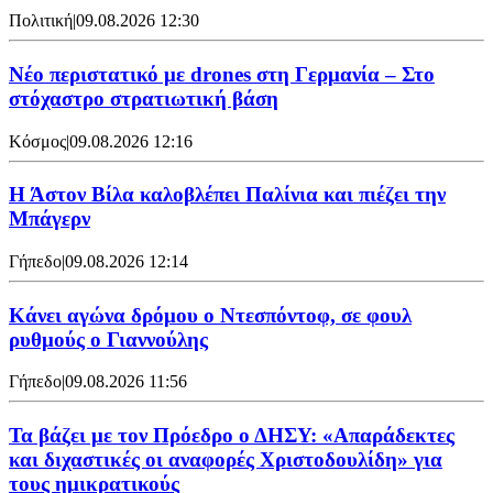
Πολιτική
|
09.08.2026 12:30
Νέο περιστατικό με drones στη Γερμανία – Στο
στόχαστρο στρατιωτική βάση
Κόσμος
|
09.08.2026 12:16
Η Άστον Βίλα καλοβλέπει Παλίνια και πιέζει την
Μπάγερν
Γήπεδο
|
09.08.2026 12:14
Kάνει αγώνα δρόμου ο Ντεσπόντοφ, σε φουλ
ρυθμούς ο Γιαννούλης
Γήπεδο
|
09.08.2026 11:56
Τα βάζει με τον Πρόεδρο ο ΔΗΣΥ: «Απαράδεκτες
και διχαστικές οι αναφορές Χριστοδουλίδη» για
τους ημικρατικούς