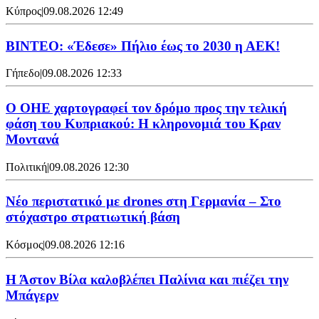
Κύπρος
|
09.08.2026 12:49
ΒΙΝΤΕΟ: «Έδεσε» Πήλιο έως το 2030 η ΑΕΚ!
Γήπεδο
|
09.08.2026 12:33
Ο ΟΗΕ χαρτογραφεί τον δρόμο προς την τελική
φάση του Κυπριακού: Η κληρονομιά του Κραν
Μοντανά
Πολιτική
|
09.08.2026 12:30
Νέο περιστατικό με drones στη Γερμανία – Στο
στόχαστρο στρατιωτική βάση
Κόσμος
|
09.08.2026 12:16
Η Άστον Βίλα καλοβλέπει Παλίνια και πιέζει την
Μπάγερν