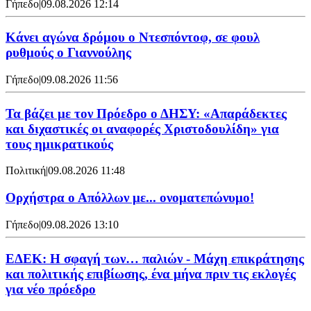
Γήπεδο
|
09.08.2026 12:14
Kάνει αγώνα δρόμου ο Ντεσπόντοφ, σε φουλ
ρυθμούς ο Γιαννούλης
Γήπεδο
|
09.08.2026 11:56
Τα βάζει με τον Πρόεδρο ο ΔΗΣΥ: «Απαράδεκτες
και διχαστικές οι αναφορές Χριστοδουλίδη» για
τους ημικρατικούς
Πολιτική
|
09.08.2026 11:48
Ορχήστρα o Aπόλλων με... ονοματεπώνυμο!
Γήπεδο
|
09.08.2026 13:10
ΕΔΕΚ: Η σφαγή των… παλιών - Μάχη επικράτησης
και πολιτικής επιβίωσης, ένα μήνα πριν τις εκλογές
για νέο πρόεδρο