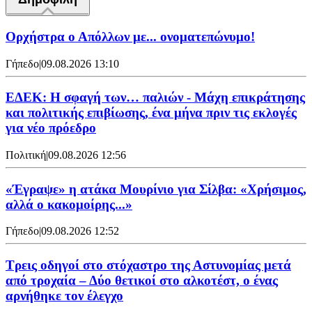
Ορχήστρα o Aπόλλων με... ονοματεπώνυμο!
Γήπεδο
|
09.08.2026 13:10
ΕΔΕΚ: Η σφαγή των… παλιών - Μάχη επικράτησης
και πολιτικής επιβίωσης, ένα μήνα πριν τις εκλογές
για νέο πρόεδρο
Πολιτική
|
09.08.2026 12:56
«Έγραψε» η ατάκα Μουρίνιο για Σίλβα: «Χρήσιμος,
αλλά ο κακομοίρης...»
Γήπεδο
|
09.08.2026 12:52
Τρεις οδηγοί στο στόχαστρο της Αστυνομίας μετά
από τροχαία – Δύο θετικοί στο αλκοτέστ, ο ένας
αρνήθηκε τον έλεγχο