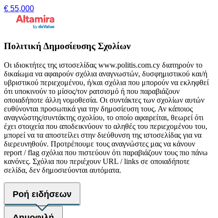
€ 55,000
Πολιτική Δημοσίευσης Σχολίων
Οι ιδιοκτήτες της ιστοσελίδας www.politis.com.cy διατηρούν το
δικαίωμα να αφαιρούν σχόλια αναγνωστών, δυσφημιστικού και/ή
υβριστικού περιεχομένου, ή/και σχόλια που μπορούν να εκληφθεί
ότι υποκινούν το μίσος/τον ρατσισμό ή που παραβιάζουν
οποιαδήποτε άλλη νομοθεσία. Οι συντάκτες των σχολίων αυτών
ευθύνονται προσωπικά για την δημοσίευση τους. Αν κάποιος
αναγνώστης/συντάκτης σχολίου, το οποίο αφαιρείται, θεωρεί ότι
έχει στοιχεία που αποδεικνύουν το αληθές του περιεχομένου του,
μπορεί να τα αποστείλει στην διεύθυνση της ιστοσελίδας για να
διερευνηθούν. Προτρέπουμε τους αναγνώστες μας να κάνουν
report / flag σχόλια που πιστεύουν ότι παραβιάζουν τους πιο πάνω
κανόνες. Σχόλια που περιέχουν URL / links σε οποιαδήποτε
σελίδα, δεν δημοσιεύονται αυτόματα.
Ροή ειδήσεων
Δημοφιλή