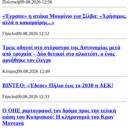
Πολιτική
|
09.08.2026 12:56
«Έγραψε» η ατάκα Μουρίνιο για Σίλβα: «Χρήσιμος,
αλλά ο κακομοίρης...»
Γήπεδο
|
09.08.2026 12:52
Τρεις οδηγοί στο στόχαστρο της Αστυνομίας μετά
από τροχαία – Δύο θετικοί στο αλκοτέστ, ο ένας
αρνήθηκε τον έλεγχο
Κύπρος
|
09.08.2026 12:49
ΒΙΝΤΕΟ: «Έδεσε» Πήλιο έως το 2030 η ΑΕΚ!
Γήπεδο
|
09.08.2026 12:33
Ο ΟΗΕ χαρτογραφεί τον δρόμο προς την τελική
φάση του Κυπριακού: Η κληρονομιά του Κραν
Μοντανά