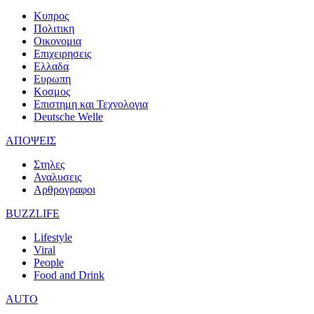
Κυπρος
Πολιτικη
Οικονομια
Επιχειρησεις
Ελλαδα
Ευρωπη
Κοσμος
Επιστημη και Τεχνολογια
Deutsche Welle
ΑΠΟΨΕΙΣ
Στηλες
Αναλυσεις
Αρθρογραφοι
BUZZLIFE
Lifestyle
Viral
People
Food and Drink
AUTO