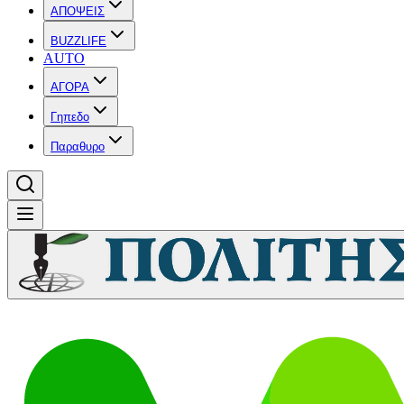
ΑΠΟΨΕΙΣ
BUZZLIFE
AUTO
ΑΓΟΡΑ
Γηπεδο
Παραθυρο