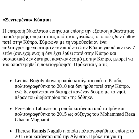
«Ξενιτεμένοι» Κύπριοι
Η επιτροπή Νικολάτου εισηγείται επίσης την εξέταση πιθανότητας
αποστέρησης υπηκοότητας από τρεις γυναίκες, οι οποίες δεν ήρθαν
ποτέ στην Κύπρο. Σύμφωνα με τη νομοθεσία αν ένα
πολιτογραφημένο άτομο δεν διαμένει στην Κύπρο για πέραν των 7
ετών (συνεχόμενα) ή δεν έχει έρθει ποτέ στην Κύπρο και
ουσιαστικά δεν διατηρεί κανέναν δεσμό με την Κύπρο, μπορεί να
του αποστερηθεί η πολιτογράφηση. Πρόκειται για τις:
Lenina Bogolyubova η οποία κατάγεται από τη Ρωσία,
πολιτογραφήθηκε το 2010 και δεν ήρθε ποτέ στην Κύπρο,
ενώ δεν φαίνεται να διατηρεί κανέναν δεσμό με το νησί,
πέραν του διαβατηρίου που της δόθηκε.
Fereshteh Tahmasebi η οποία κατάγεται από το Ιράν και
πολιτογραφήθηκε το 2015 ως σύζυγος του Mohammad Reza
Ghaem Maghami.
Theresa Ramsis Naguib η οποία πολιτογραφήθηκε επίσης το
2015 και κατάγεται από την Αίγυπτο. Πρόκειται για τη