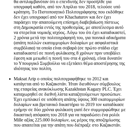
θα αντιλαμβανόταν ότι ο επενδυτής δεν προσήλθε για
υπογραφή καθότι, από τον Απρίλιο του 2018, τελούσε υπό
κράτηση. Tο Πιστοποιητικό Πολιτογράφησης που εκδόθηκε
δεν έχει υπογραφεί από τον Khachaturov και δεν έχει
παράσχει την απαιτούμενη επίσημη διαβεβαίωση πίστεως
στη Δημοκρατία εντός της προθεσμίας, με αποτέλεσμα αυτό
να στερείται νομικής ισχύος. Λόγω του ότι έχει καταδικαστεί,
2 χρόνια μετά την πολιτογράφησή του, για ποινικά αδικήματα
(απάτη πολλών εκατομμυρίων δολαρίων με ασφαλιστικά
συμβόλαια) τα οποία είναι σοβαρά (σε πρώτο στάδιο είχε
καταδικαστεί σε ποινή φυλάκισης 8 χρόνων πριν υποβάλει
έφεση και μειωθεί η ποινή του στα 4 χρόνια), είναι δυνατόν
το Υπουργικό Συμβούλιο να εξετάσει θέμα αποστέρησης της
ιδιότητας του πολίτη.
Maksat Arip ο οποίος πολιτογραφήθηκε το 2012 και
κατάγεται από το Καζακστάν. Ήταν διευθύνων σύμβουλος
της εταιρείας ανακύκλωσης Kazakhstan Kagazy PLC. Έχει
καταχωρηθεί σε διεθνή λίστα καταζητούμενων προσώπων.
Έχει εμπλακεί σε υπόθεση απάτης ύψους 300 εκατομμυρίων
δολαρίων και βρετανικό δικαστήριο το 2019 τον καταδίκασε
ερήμην σε δύο χρόνια φυλάκιση γιατί δεν συμμορφώθηκε με
δικαστική απόφαση του 2018 για να παραδώσει ένα ρολόι
Mille αξίας 225.000 δολαρίων, ως μέρος της αποζημίωσης
που απαιτείται για την απάτη που διέπραξε στο Καζακστάν.