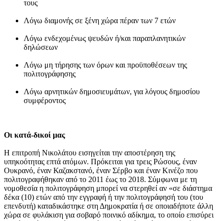
τους
Λόγω διαμονής σε ξένη χώρα πέραν των 7 ετών
Λόγω ενδεχομένως ψευδών ή/και παραπλανητικών
δηλώσεων
Λόγω μη τήρησης των όρων και προϋποθέσεων της
πολιτογράφησης
Λόγω αρνητικών δημοσιευμάτων, για λόγους δημοσίου
συμφέροντος
Οι κατά-δικοί μας
Η επιτροπή Νικολάτου εισηγείται την αποστέρηση της
υπηκοότητας επτά ατόμων. Πρόκειται για τρεις Ρώσους, έναν
Ουκρανό, έναν Καζακστανό, έναν Σέρβο και έναν Κινέζο που
πολιτογραφήθηκαν από το 2011 έως το 2018. Σύμφωνα με τη
νομοθεσία η πολιτογράφηση μπορεί να στερηθεί αν «σε διάστημα
δέκα (10) ετών από την εγγραφή ή την πολιτογράφησή του (του
επενδυτή) καταδικάστηκε στη Δημοκρατία ή σε οποιαδήποτε άλλη
χώρα σε φυλάκιση για σοβαρό ποινικό αδίκημα, το οποίο επισύρει