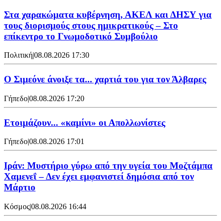
Στα χαρακώματα κυβέρνηση, ΑΚΕΛ και ΔΗΣΥ για
τους διορισμούς στους ημικρατικούς – Στο
επίκεντρο το Γνωμοδοτικό Συμβούλιο
Πολιτική
|
08.08.2026 17:30
Ο Σιμεόνε άνοιξε τα... χαρτιά του για τον Άλβαρες
Γήπεδο
|
08.08.2026 17:20
Ετοιμάζουν... «καμίνι» οι Απολλωνίστες
Γήπεδο
|
08.08.2026 17:01
Ιράν: Μυστήριο γύρω από την υγεία του Μοζτάμπα
Χαμενεΐ – Δεν έχει εμφανιστεί δημόσια από τον
Μάρτιο
Κόσμος
|
08.08.2026 16:44