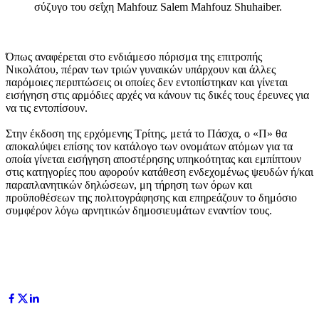
σύζυγο του σεΐχη Mahfouz Salem Mahfouz Shuhaiber.
Όπως αναφέρεται στο ενδιάμεσο πόρισμα της επιτροπής
Νικολάτου, πέραν των τριών γυναικών υπάρχουν και άλλες
παρόμοιες περιπτώσεις οι οποίες δεν εντοπίστηκαν και γίνεται
εισήγηση στις αρμόδιες αρχές να κάνουν τις δικές τους έρευνες για
να τις εντοπίσουν.
Στην έκδοση της ερχόμενης Τρίτης, μετά το Πάσχα, ο «Π» θα
αποκαλύψει επίσης τον κατάλογο των ονομάτων ατόμων για τα
οποία γίνεται εισήγηση αποστέρησης υπηκοότητας και εμπίπτουν
στις κατηγορίες που αφορούν κατάθεση ενδεχομένως ψευδών ή/και
παραπλανητικών δηλώσεων, μη τήρηση των όρων και
προϋποθέσεων της πολιτογράφησης και επηρεάζουν το δημόσιο
συμφέρον λόγω αρνητικών δημοσιευμάτων εναντίον τους.