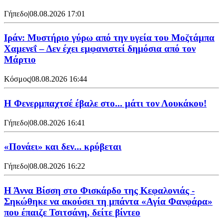
Γήπεδο
|
08.08.2026 17:01
Ιράν: Μυστήριο γύρω από την υγεία του Μοζτάμπα
Χαμενεΐ – Δεν έχει εμφανιστεί δημόσια από τον
Μάρτιο
Κόσμος
|
08.08.2026 16:44
Η Φενερμπαχτσέ έβαλε στο... μάτι τον Λουκάκου!
Γήπεδο
|
08.08.2026 16:41
«Πονάει» και δεν... κρύβεται
Γήπεδο
|
08.08.2026 16:22
Η Άννα Βίσση στο Φισκάρδο της Κεφαλονιάς -
Σηκώθηκε να ακούσει τη μπάντα «Αγία Φανφάρα»
που έπαιζε Τσιτσάνη, δείτε βίντεο