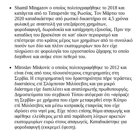
Shamil Mingazov o οποίος πολιτογραφήθηκε το 2018 και
κατάγεται από το Ταταρστάν της Ρωσίας. Τον Μάρτιο του
2020 καταδικάστηκε από ρωσικό δικαστήριο σε 4,5 χρόνια
φυλακή με αναστολή για υπεξαίρεση χρημάτων,
φοροδιαφυγή, δωροδοκία και κατάχρηση εξουσίας. Πριν την
καταδίκη του βρισκόταν σε κατ' οίκον περιορισμό και
επέστρεψε στο κράτος μέρος των χρημάτων από το συνολικό
ποσόν των δύο και πλέον εκατομμυρίων που δεν είχε
πληρώσει σε φορολογία του εργοστασίου ζάχαρης το οποίο
διηύθυνε και ανήκε στον πεθερό του.
Miroslav Miskovic ο οποίος πολιτογραφήθηκε το 2012 και
είναι ένας από τους πλουσιότερους επιχειρηματίες στη
Σερβία. Η επιχειρηματική του δραστηριότητα πήρε τεράστιες
διαστάσεις επί Σλόμποταν Μιλόσεβιτς και για μικρό
διάστημα είχε διατελέσει και αναπληρωτής πρωθυπουργός.
Δημοσιεύματα του σερβικού Τύπου ανέφεραν ότι «αγόραζε
τη Σερβία» με χρήματα που είχαν μεταφερθεί στην Κύπρο
επί Μιλόσεβιτς και μέσω κυπριακής εταιρείας που είχε
ιδρύσει στο νησί μας. Είχε πέσει επίσης θύμα απαγωγής και
αφέθηκε ελεύθερος μετά από παράδοση λύτρων αρκετών
εκατομμυρίων ευρώ στους απαγωγείς. Καταδικάστηκε για
φοροδιαφυγή (εκκρεμεί έφεση).