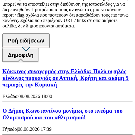
μπορεί να τα αποστείλει στην διεύθυνση της ιστοσελίδας για να
διερευνηθούν. Προτρέπουμε τους αναγνώστες μας να κάνουν
report / flag σχόλια που πιστεύουν ότι παραβιάζουν τους πιο πάνω
κανόνες. Σχόλια που περιέχουν URL / links σε οποιαδήποτε
σελίδα, δεν δημοσιεύονται αυτόματα.
Ροή ειδήσεων
Δημοφιλή
Κόκκινος συναγερμός στην Ελλάδα: Πολύ υψηλός
κίνδυνος πυρκαγιάς σε Αττική, Κρήτη και ακόμη 5
περιοχές την Κυριακή
Ελλάδα
|
08.08.2026 18:00
O Δήμος Κωνσταντίνου μονίμως στο πνεύμα του
Ολυμπισμού και του αθλητισμού!
Γήπεδο
|
08.08.2026 17:39