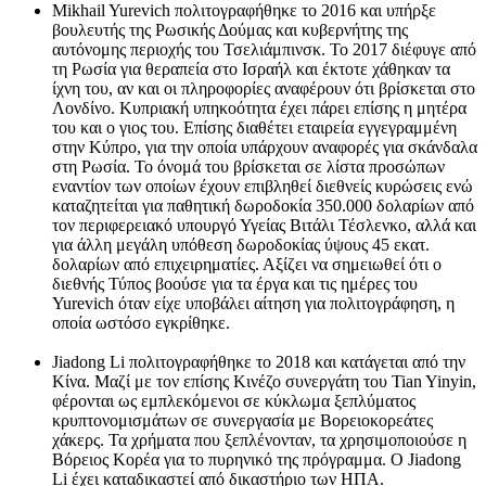
Mikhail Yurevich πολιτογραφήθηκε το 2016 και υπήρξε
βουλευτής της Ρωσικής Δούμας και κυβερνήτης της
αυτόνομης περιοχής του Τσελιάμπινσκ. Το 2017 διέφυγε από
τη Ρωσία για θεραπεία στο Ισραήλ και έκτοτε χάθηκαν τα
ίχνη του, αν και οι πληροφορίες αναφέρουν ότι βρίσκεται στο
Λονδίνο. Κυπριακή υπηκοότητα έχει πάρει επίσης η μητέρα
του και ο γιος του. Επίσης διαθέτει εταιρεία εγγεγραμμένη
στην Κύπρο, για την οποία υπάρχουν αναφορές για σκάνδαλα
στη Ρωσία. Το όνομά του βρίσκεται σε λίστα προσώπων
εναντίον των οποίων έχουν επιβληθεί διεθνείς κυρώσεις ενώ
καταζητείται για παθητική δωροδοκία 350.000 δολαρίων από
τον περιφερειακό υπουργό Υγείας Βιτάλι Τέσλενκο, αλλά και
για άλλη μεγάλη υπόθεση δωροδοκίας ύψους 45 εκατ.
δολαρίων από επιχειρηματίες. Αξίζει να σημειωθεί ότι ο
διεθνής Τύπος βοούσε για τα έργα και τις ημέρες του
Yurevich όταν είχε υποβάλει αίτηση για πολιτογράφηση, η
οποία ωστόσο εγκρίθηκε.
Jiadong Li πολιτογραφήθηκε το 2018 και κατάγεται από την
Κίνα. Μαζί με τον επίσης Κινέζο συνεργάτη του Tian Yinyin,
φέρονται ως εμπλεκόμενοι σε κύκλωμα ξεπλύματος
κρυπτονομισμάτων σε συνεργασία με Βορειοκορεάτες
χάκερς. Τα χρήματα που ξεπλένονταν, τα χρησιμοποιούσε η
Βόρειος Κορέα για το πυρηνικό της πρόγραμμα. Ο Jiadong
Li έχει καταδικαστεί από δικαστήριο των ΗΠΑ.