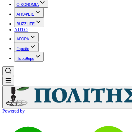
OIKONOMIA
ΑΠΟΨΕΙΣ
BUZZLIFE
AUTO
ΑΓΟΡΑ
Γηπεδο
Παραθυρο
Powered by