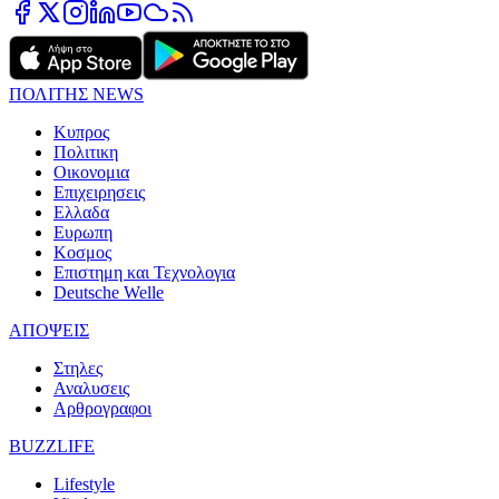
ΠΟΛΙΤΗΣ NEWS
Κυπρος
Πολιτικη
Οικονομια
Επιχειρησεις
Ελλαδα
Ευρωπη
Κοσμος
Επιστημη και Τεχνολογια
Deutsche Welle
ΑΠΟΨΕΙΣ
Στηλες
Αναλυσεις
Αρθρογραφοι
BUZZLIFE
Lifestyle