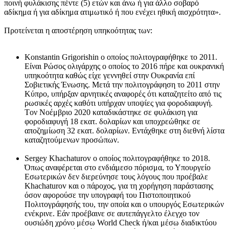
ποινή φυλάκισης πέντε (5) ετών και άνω ή για άλλο σοβαρό
αδίκημα ή για αδίκημα ατιμωτικό ή που ενέχει ηθική αισχρότητα».
Προτείνεται η αποστέρηση υπηκοότητας των:
Konstantin Grigorishin ο οποίος πολιτογραφήθηκε το 2011.
Είναι Ρώσος ολιγάρχης ο οποίος το 2016 πήρε και ουκρανική
υπηκοότητα καθώς είχε γεννηθεί στην Ουκρανία επί
Σοβιετικής Ένωσης. Μετά την πολιτογράφηση το 2011 στην
Κύπρο, υπήρξαν αρνητικές αναφορές ότι καταζητείτο από τις
ρωσικές αρχές καθότι υπήρχαν υποψίες για φοροδιαφυγή.
Tον Νοέμβριο 2020 καταδικάστηκε σε φυλάκιση για
φοροδιαφυγή 18 εκατ. δολαρίων και υποχρεώθηκε σε
αποζημίωση 32 εκατ. δολαρίων. Εντάχθηκε στη διεθνή λίστα
καταζητούμενων προσώπων.
Sergey Khachaturov ο οποίος πολιτογραφήθηκε το 2018.
Όπως αναφέρεται στο ενδιάμεσο πόρισμα, το Υπουργείο
Εσωτερικών δεν διερεύνησε τους λόγους που προέβαλε
Khachaturov και ο πάροχος, για τη χορήγηση παράστασης
όσον αφορούσε την υπογραφή του Πιστοποιητικού
Πολιτογράφησής του, την οποία και ο υπουργός Εσωτερικών
ενέκρινε. Εάν προέβαινε σε αυτεπάγγελτο έλεγχο τον
ουσιώδη χρόνο μέσω World Check ή/και μέσω διαδικτύου