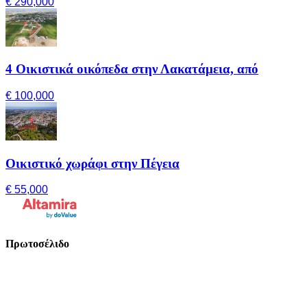
€ 290,000
4 Οικιστικά οικόπεδα στην Λακατάμεια, από
€ 100,000
Οικιστικό χωράφι στην Πέγεια
€ 55,000
Πρωτοσέλιδο