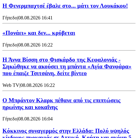
Η Φενερμπαχτσέ έβαλε στο... μάτι τον Λουκάκου!
Γήπεδο
|
08.08.2026 16:41
«Πονάει» και δεν... κρύβεται
Γήπεδο
|
08.08.2026 16:22
Η Άννα Βίσση στο Φισκάρδο της Κεφαλονιάς -
Σηκώθηκε να ακούσει τη μπάντα «Αγία Φανφάρα»
που έπαιζε Τσιτσάνη, δείτε βίντεο
Web TV
|
08.08.2026 16:22
Ο Μπράντον Κλαρκ πέθανε από τις επιπτώσεις
ηρωίνης και κοκαΐνης
Γήπεδο
|
08.08.2026 16:04
Κόκκινος συναγερμός στην Ελλάδα: Πολύ υψηλός
κίνδυνος πυρκαγιάς σε Αττική, Κρήτη και ακόμη 5