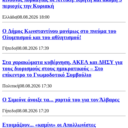
περιοχές την Κυριακή
Ελλάδα
|
08.08.2026 18:00
O Δήμος Κωνσταντίνου μονίμως στο πνεύμα του
Ολυμπισμού και του αθλητισμού!
Γήπεδο
|
08.08.2026 17:39
Στα χαρακώματα κυβέρνηση, ΑΚΕΛ και ΔΗΣΥ για
τους διορισμούς στους ημικρατικούς – Στο
επίκεντρο το Γνωμοδοτικό Συμβούλιο
Πολιτική
|
08.08.2026 17:30
Ο Σιμεόνε άνοιξε τα... χαρτιά του για τον Άλβαρες
Γήπεδο
|
08.08.2026 17:20
Ετοιμάζουν... «καμίνι» οι Απολλωνίστες