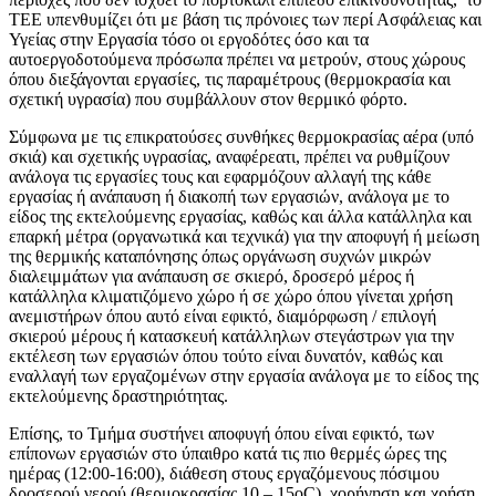
ΤΕΕ υπενθυμίζει ότι με βάση τις πρόνοιες των περί Ασφάλειας και
Υγείας στην Εργασία τόσο οι εργοδότες όσο και τα
αυτοεργοδοτούμενα πρόσωπα πρέπει να μετρούν, στους χώρους
όπου διεξάγονται εργασίες, τις παραμέτρους (θερμοκρασία και
σχετική υγρασία) που συμβάλλουν στον θερμικό φόρτο.
Σύμφωνα με τις επικρατούσες συνθήκες θερμοκρασίας αέρα (υπό
σκιά) και σχετικής υγρασίας, αναφέρεατι, πρέπει να ρυθμίζουν
ανάλογα τις εργασίες τους και εφαρμόζουν αλλαγή της κάθε
εργασίας ή ανάπαυση ή διακοπή των εργασιών, ανάλογα με το
είδος της εκτελούμενης εργασίας, καθώς και άλλα κατάλληλα και
επαρκή μέτρα (οργανωτικά και τεχνικά) για την αποφυγή ή μείωση
της θερμικής καταπόνησης όπως οργάνωση συχνών μικρών
διαλειμμάτων για ανάπαυση σε σκιερό, δροσερό μέρος ή
κατάλληλα κλιματιζόμενο χώρο ή σε χώρο όπου γίνεται χρήση
ανεμιστήρων όπου αυτό είναι εφικτό, διαμόρφωση / επιλογή
σκιερού μέρους ή κατασκευή κατάλληλων στεγάστρων για την
εκτέλεση των εργασιών όπου τούτο είναι δυνατόν, καθώς και
εναλλαγή των εργαζομένων στην εργασία ανάλογα με το είδος της
εκτελούμενης δραστηριότητας.
Επίσης, το Τμήμα συστήνει αποφυγή όπου είναι εφικτό, των
επίπονων εργασιών στο ύπαιθρο κατά τις πιο θερμές ώρες της
ημέρας (12:00-16:00), διάθεση στους εργαζόμενους πόσιμου
δροσερού νερού (θερμοκρασίας 10 – 15οC), χορήγηση και χρήση