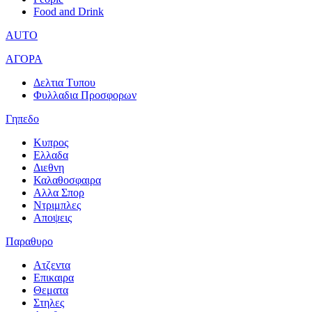
Food and Drink
AUTO
ΑΓΟΡΑ
Δελτια Τυπου
Φυλλαδια Προσφορων
Γηπεδο
Κυπρος
Ελλαδα
Διεθνη
Καλαθοσφαιρα
Αλλα Σπορ
Ντριμπλες
Αποψεις
Παραθυρο
Ατζεντα
Επικαιρα
Θεματα
Στηλες