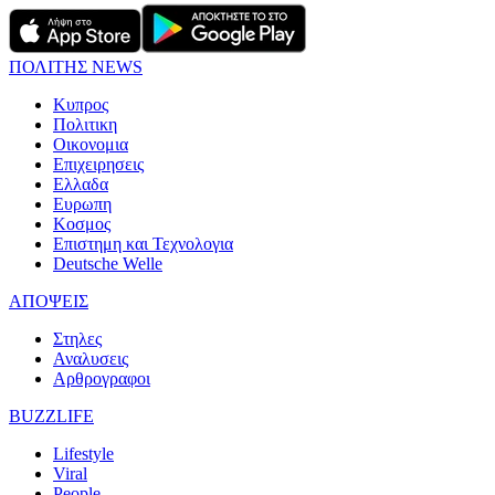
ΠΟΛΙΤΗΣ NEWS
Κυπρος
Πολιτικη
Οικονομια
Επιχειρησεις
Ελλαδα
Ευρωπη
Κοσμος
Επιστημη και Τεχνολογια
Deutsche Welle
ΑΠΟΨΕΙΣ
Στηλες
Αναλυσεις
Αρθρογραφοι
BUZZLIFE
Lifestyle
Viral
People