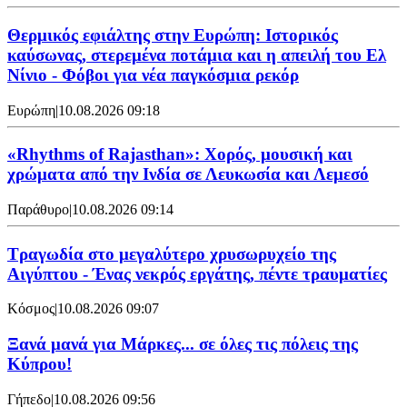
Θερμικός εφιάλτης στην Ευρώπη: Ιστορικός
καύσωνας, στερεμένα ποτάμια και η απειλή του Ελ
Νίνιο - Φόβοι για νέα παγκόσμια ρεκόρ
Ευρώπη
|
10.08.2026 09:18
«Rhythms of Rajasthan»: Χορός, μουσική και
χρώματα από την Ινδία σε Λευκωσία και Λεμεσό
Παράθυρο
|
10.08.2026 09:14
Τραγωδία στο μεγαλύτερο χρυσωρυχείο της
Αιγύπτου - Ένας νεκρός εργάτης, πέντε τραυματίες
Κόσμος
|
10.08.2026 09:07
Ξανά μανά για Μάρκες... σε όλες τις πόλεις της
Κύπρου!
Γήπεδο
|
10.08.2026 09:56