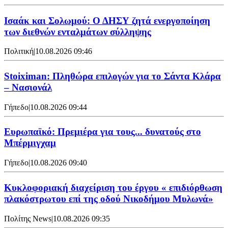
Ισαάκ και Σολωμού: Ο ΔΗΣΥ ζητά ενεργοποίηση
των διεθνών ενταλμάτων σύλληψης
Πολιτική
|
10.08.2026 09:46
Stoiximan: Πληθώρα επιλογών για το Σάντα Κλάρα
– Νασιονάλ
Γήπεδο
|
10.08.2026 09:44
Ευρωπαϊκό: Πρεμιέρα για τους... δυνατούς στο
Μπέρμιγχαμ
Γήπεδο
|
10.08.2026 09:40
Κυκλοφοριακή διαχείριση του έργου « επιδιόρθωση
πλακόστρωτου επί της οδού Νικοδήμου Μυλωνά»
Πολίτης News
|
10.08.2026 09:35