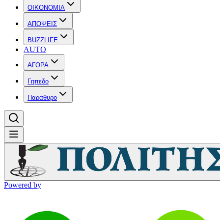
OIKONOMIA
ΑΠΟΨΕΙΣ
BUZZLIFE
AUTO
ΑΓΟΡΑ
Γηπεδο
Παραθυρο
Powered by