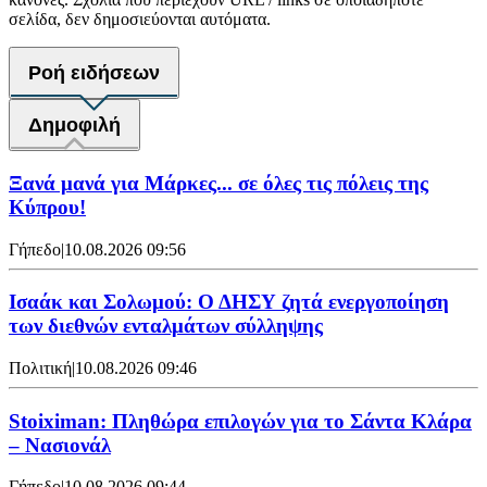
σελίδα, δεν δημοσιεύονται αυτόματα.
Ροή ειδήσεων
Δημοφιλή
Ξανά μανά για Μάρκες... σε όλες τις πόλεις της
Κύπρου!
Γήπεδο
|
10.08.2026 09:56
Ισαάκ και Σολωμού: Ο ΔΗΣΥ ζητά ενεργοποίηση
των διεθνών ενταλμάτων σύλληψης
Πολιτική
|
10.08.2026 09:46
Stoiximan: Πληθώρα επιλογών για το Σάντα Κλάρα
– Νασιονάλ
Γήπεδο
|
10.08.2026 09:44