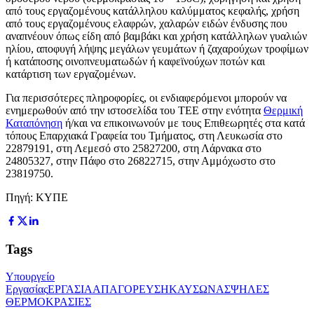
από τους εργαζομένους κατάλληλου καλύμματος κεφαλής, χρήση
από τους εργαζομένους ελαφρών, χαλαρών ειδών ένδυσης που
αναπνέουν όπως είδη από βαμβάκι και χρήση κατάλληλων γυαλιών
ηλίου, αποφυγή λήψης μεγάλων γευμάτων ή ζαχαρούχων τροφίμων
ή κατάποσης οινοπνευματωδών ή καφεϊνούχων ποτών και
κατάρτιση των εργαζομένων.
Για περισσότερες πληροφορίες, οι ενδιαφερόμενοι μπορούν να
ενημερωθούν από την ιστοσελίδα του ΤΕΕ στην ενότητα
Θερμική
Καταπόνηση
ή/και να επικοινωνούν με τους Επιθεωρητές στα κατά
τόπους Επαρχιακά Γραφεία του Τμήματος, στη Λευκωσία στο
22879191, στη Λεμεσό στο 25827200, στη Λάρνακα στο
24805327, στην Πάφο στο 26822715, στην Αμμόχωστο στο
23819750.
Πηγή: ΚΥΠΕ
Tags
Υπουργείο
Εργασίας
ΕΡΓΑΣΙΑ
ΑΠΑΓΟΡΕΥΣΗ
ΚΑΥΣΩΝΑΣ
ΨΗΛΕΣ
ΘΕΡΜΟΚΡΑΣΙΕΣ