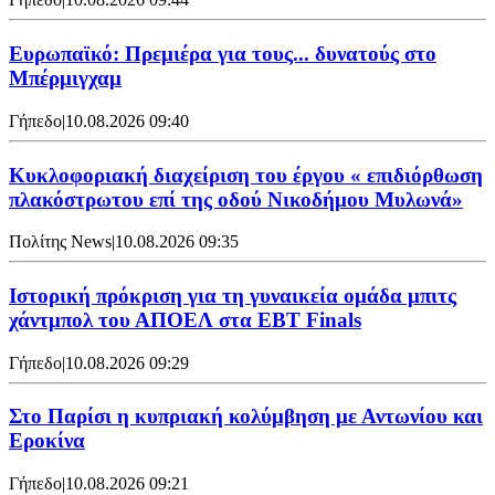
Ευρωπαϊκό: Πρεμιέρα για τους... δυνατούς στο
Μπέρμιγχαμ
Γήπεδο
|
10.08.2026 09:40
Κυκλοφοριακή διαχείριση του έργου « επιδιόρθωση
πλακόστρωτου επί της οδού Νικοδήμου Μυλωνά»
Πολίτης News
|
10.08.2026 09:35
Ιστορική πρόκριση για τη γυναικεία ομάδα μπιτς
χάντμπολ του ΑΠΟΕΛ στα EBT Finals
Γήπεδο
|
10.08.2026 09:29
Στο Παρίσι η κυπριακή κολύμβηση με Αντωνίου και
Εροκίνα
Γήπεδο
|
10.08.2026 09:21