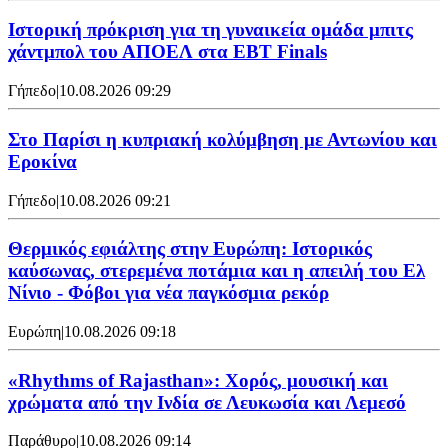
Ιστορική πρόκριση για τη γυναικεία ομάδα μπιτς
χάντμπολ του ΑΠΟΕΛ στα EBT Finals
Γήπεδο
|
10.08.2026 09:29
Στο Παρίσι η κυπριακή κολύμβηση με Αντωνίου και
Εροκίνα
Γήπεδο
|
10.08.2026 09:21
Θερμικός εφιάλτης στην Ευρώπη: Ιστορικός
καύσωνας, στερεμένα ποτάμια και η απειλή του Ελ
Νίνιο - Φόβοι για νέα παγκόσμια ρεκόρ
Ευρώπη
|
10.08.2026 09:18
«Rhythms of Rajasthan»: Χορός, μουσική και
χρώματα από την Ινδία σε Λευκωσία και Λεμεσό
Παράθυρο
|
10.08.2026 09:14