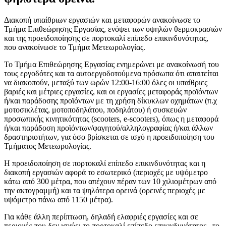
Διακοπή υπαίθριων εργασιών και μεταφορών ανακοίνωσε το
Τμήμα Επιθεώρησης Εργασίας, ενόψει των υψηλών θερμοκρασιών
και της προειδοποίησης σε πορτοκαλί επίπεδο επικινδυνότητας,
που ανακοίνωσε το Τμήμα Μετεωρολογίας.
Το Τμήμα Επιθεώρησης Εργασίας ενημερώνει με ανακοίνωσή του
τους εργοδότες και τα αυτοεργοδοτούμενα πρόσωπα ότι απαιτείται
να διακοπούν, μεταξύ των ωρών 12:00-16:00 όλες οι υπαίθριες
βαριές και μέτριες εργασίες, και οι εργασίες μεταφοράς προϊόντων
ή/και παράδοσης προϊόντων με τη χρήση δίκυκλων οχημάτων (π.χ
μοτοσικλέτας, μοτοποδηλάτου, ποδηλάτου) ή συσκευών
προσωπικής κινητικότητας (scooters, e-scooters), όπως η μεταφορά
ή/και παράδοση προϊόντων/φαγητού/αλληλογραφίας ή/και άλλων
δραστηριοτήτων, για όσο βρίσκεται σε ισχύ η προειδοποίηση του
Τμήματος Μετεωρολογίας.
Η προειδοποίηση σε πορτοκαλί επίπεδο επικινδυνότητας και η
διακοπή εργασιών αφορά το εσωτερικό (περιοχές με υψόμετρο
κάτω από 300 μέτρα, που απέχουν πέραν των 10 χιλιομέτρων από
την ακτογραμμή) και τα ψηλότερα ορεινά (ορεινές περιοχές με
υψόμετρο πάνω από 1150 μέτρα).
Για κάθε άλλη περίπτωση, δηλαδή ελαφριές εργασίες και σε
περιοχές που δεν ισχύει το πορτοκαλί επίπεδο επικινδυνότητας, το