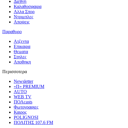
Διεθνη
Καλαθοσφαιρα
Αλλα Σπορ
Ντριμπλες
Αποψεις
Παραθυρο
Ατζεντα
Επικαιρα
Θεματα
Στηλες
Αποθηκη
Περισσοτερα
Newsletter
«Π» PREMIUM
AUTO
WEB TV
ΠΟΛcasts
Φωτογραφιες
Καιρος
POLIGNOSI
ΠΟΛΙΤΗΣ 107.6 FM