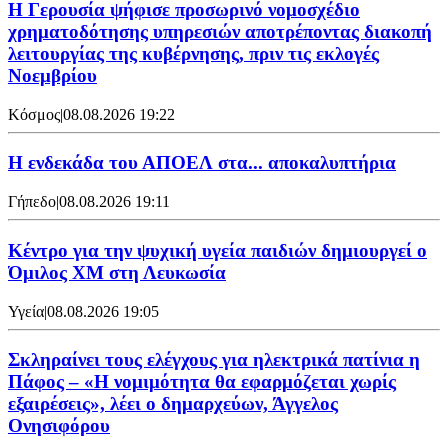
Η Γερουσία ψήφισε προσωρινό νομοσχέδιο
χρηματοδότησης υπηρεσιών αποτρέποντας διακοπή
λειτουργίας της κυβέρνησης, πριν τις εκλογές
Νοεμβρίου
Κόσμος
|
08.08.2026 19:22
Η ενδεκάδα του ΑΠΟΕΛ στα... αποκαλυπτήρια
Γήπεδο
|
08.08.2026 19:11
Κέντρο για την ψυχική υγεία παιδιών δημιουργεί ο
Όμιλος XM στη Λευκωσία
Υγεία
|
08.08.2026 19:05
Σκληραίνει τους ελέγχους για ηλεκτρικά πατίνια η
Πάφος – «Η νομιμότητα θα εφαρμόζεται χωρίς
εξαιρέσεις», λέει ο δημαρχεύων, Άγγελος
Ονησιφόρου