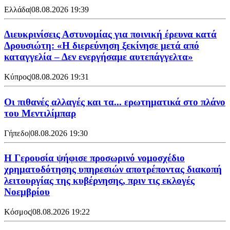
Ελλάδα
|
08.08.2026 19:39
Διευκρινίσεις Αστυνομίας για ποινική έρευνα κατά
Δρουσιώτη: «Η διερεύνηση ξεκίνησε μετά από
καταγγελία – Δεν ενεργήσαμε αυτεπάγγελτα»
Κύπρος
|
08.08.2026 19:31
Οι πιθανές αλλαγές και τα... ερωτηματικά στο πλάνο
του Μεντιλίμπαρ
Γήπεδο
|
08.08.2026 19:30
Η Γερουσία ψήφισε προσωρινό νομοσχέδιο
χρηματοδότησης υπηρεσιών αποτρέποντας διακοπή
λειτουργίας της κυβέρνησης, πριν τις εκλογές
Νοεμβρίου
Κόσμος
|
08.08.2026 19:22