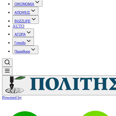
OIKONOMIA
ΑΠΟΨΕΙΣ
BUZZLIFE
AUTO
ΑΓΟΡΑ
Γηπεδο
Παραθυρο
Powered by