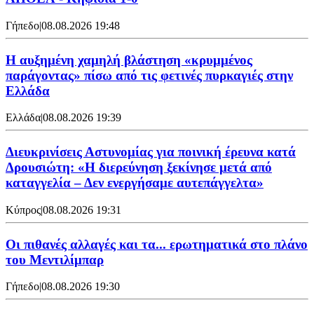
Γήπεδο
|
08.08.2026 19:48
Η αυξημένη χαμηλή βλάστηση «κρυμμένος
παράγοντας» πίσω από τις φετινές πυρκαγιές στην
Ελλάδα
Ελλάδα
|
08.08.2026 19:39
Διευκρινίσεις Αστυνομίας για ποινική έρευνα κατά
Δρουσιώτη: «Η διερεύνηση ξεκίνησε μετά από
καταγγελία – Δεν ενεργήσαμε αυτεπάγγελτα»
Κύπρος
|
08.08.2026 19:31
Οι πιθανές αλλαγές και τα... ερωτηματικά στο πλάνο
του Μεντιλίμπαρ
Γήπεδο
|
08.08.2026 19:30