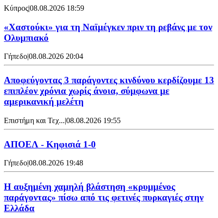
Κύπρος
|
08.08.2026 18:59
«Χαστούκι» για τη Ναϊμέγκεν πριν τη ρεβάνς με τον
Ολυμπιακό
Γήπεδο
|
08.08.2026 20:04
Αποφεύγοντας 3 παράγοντες κινδύνου κερδίζουμε 13
επιπλέον χρόνια χωρίς άνοια, σύμφωνα με
αμερικανική μελέτη
Επιστήμη και Τεχ...
|
08.08.2026 19:55
ΑΠΟΕΛ - Κηφισιά 1-0
Γήπεδο
|
08.08.2026 19:48
Η αυξημένη χαμηλή βλάστηση «κρυμμένος
παράγοντας» πίσω από τις φετινές πυρκαγιές στην
Ελλάδα