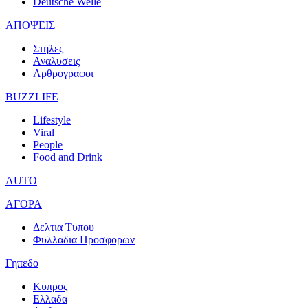
Deutsche Welle
ΑΠΟΨΕΙΣ
Στηλες
Αναλυσεις
Αρθρογραφοι
BUZZLIFE
Lifestyle
Viral
People
Food and Drink
AUTO
ΑΓΟΡΑ
Δελτια Τυπου
Φυλλαδια Προσφορων
Γηπεδο
Κυπρος
Ελλαδα