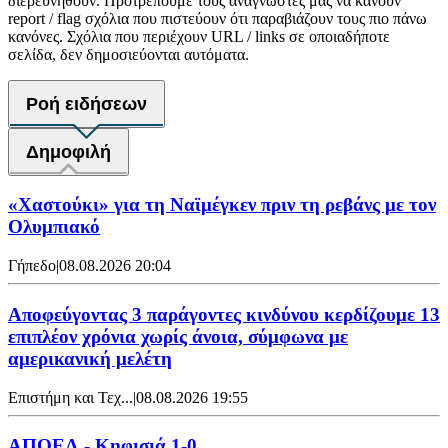
διερευνηθούν. Προτρέπουμε τους αναγνώστες μας να κάνουν
report / flag σχόλια που πιστεύουν ότι παραβιάζουν τους πιο πάνω
κανόνες. Σχόλια που περιέχουν URL / links σε οποιαδήποτε
σελίδα, δεν δημοσιεύονται αυτόματα.
Ροή ειδήσεων
Δημοφιλή
«Χαστούκι» για τη Ναϊμέγκεν πριν τη ρεβάνς με τον
Ολυμπιακό
Γήπεδο
|
08.08.2026 20:04
Αποφεύγοντας 3 παράγοντες κινδύνου κερδίζουμε 13
επιπλέον χρόνια χωρίς άνοια, σύμφωνα με
αμερικανική μελέτη
Επιστήμη και Τεχ...
|
08.08.2026 19:55
ΑΠΟΕΛ - Κηφισιά 1-0