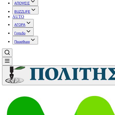
ΑΠΟΨΕΙΣ
BUZZLIFE
AUTO
ΑΓΟΡΑ
Γηπεδο
Παραθυρο