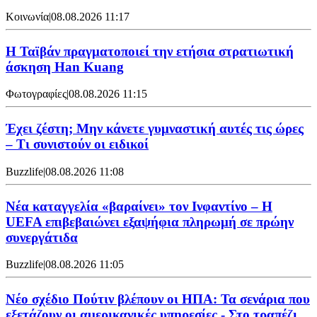
Κοινωνία
|
08.08.2026 11:17
Η Ταϊβάν πραγματοποιεί την ετήσια στρατιωτική
άσκηση Han Kuang
Φωτογραφίες
|
08.08.2026 11:15
Έχει ζέστη; Μην κάνετε γυμναστική αυτές τις ώρες
– Τι συνιστούν οι ειδικοί
Buzzlife
|
08.08.2026 11:08
Νέα καταγγελία «βαραίνει» τον Ινφαντίνο – Η
UEFA επιβεβαιώνει εξαψήφια πληρωμή σε πρώην
συνεργάτιδα
Buzzlife
|
08.08.2026 11:05
Νέο σχέδιο Πούτιν βλέπουν οι ΗΠΑ: Τα σενάρια που
εξετάζουν οι αμερικανικές υπηρεσίες - Στο τραπέζι