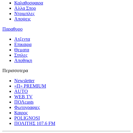
Καλαθοσφαιρα
Αλλα Σπορ
Ντριμπλες
Αποψεις
Παραθυρο
Ατζεντα
Επικαιρα
Θεματα
Στηλες
Αποθηκη
Περισσοτερα
Newsletter
«Π» PREMIUM
AUTO
WEB TV
ΠΟΛcasts
Φωτογραφιες
Καιρος
POLIGNOSI
ΠΟΛΙΤΗΣ 107.6 FM