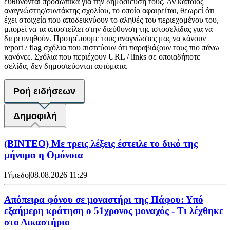
ευθύνονται προσωπικά για την δημοσίευση τους. Αν κάποιος
αναγνώστης/συντάκτης σχολίου, το οποίο αφαιρείται, θεωρεί ότι
έχει στοιχεία που αποδεικνύουν το αληθές του περιεχομένου του,
μπορεί να τα αποστείλει στην διεύθυνση της ιστοσελίδας για να
διερευνηθούν. Προτρέπουμε τους αναγνώστες μας να κάνουν
report / flag σχόλια που πιστεύουν ότι παραβιάζουν τους πιο πάνω
κανόνες. Σχόλια που περιέχουν URL / links σε οποιαδήποτε
σελίδα, δεν δημοσιεύονται αυτόματα.
Ροή ειδήσεων
Δημοφιλή
(ΒΙΝΤΕΟ) Με τρεις λέξεις έστειλε το δικό της
μήνυμα η Ομόνοια
Γήπεδο
|
08.08.2026 11:29
Απόπειρα φόνου σε μοναστήρι της Πάφου: Υπό
εξαήμερη κράτηση ο 51χρονος μοναχός - Τι λέχθηκε
στο Δικαστήριο