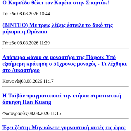
Ο Καρσέδο θέλει τον Κορέια στην Σπαρτάκ!
Γήπεδο
|
08.08.2026 10:44
(ΒΙΝΤΕΟ) Με τρεις λέξεις έστειλε το δικό της
μήνυμα η Ομόνοια
Γήπεδο
|
08.08.2026 11:29
Απόπειρα φόνου σε μοναστήρι της Πάφου: Υπό
εξαήμερη κράτηση ο 51χρονος μοναχός - Τι λέχθηκε
στο Δικαστήριο
Κοινωνία
|
08.08.2026 11:17
Η Ταϊβάν πραγματοποιεί την ετήσια στρατιωτική
άσκηση Han Kuang
Φωτογραφίες
|
08.08.2026 11:15
Έχει ζέστη; Μην κάνετε γυμναστική αυτές τις ώρες