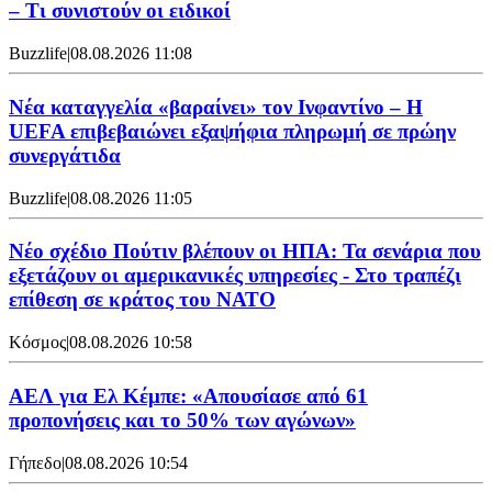
– Τι συνιστούν οι ειδικοί
Buzzlife
|
08.08.2026 11:08
Νέα καταγγελία «βαραίνει» τον Ινφαντίνο – Η
UEFA επιβεβαιώνει εξαψήφια πληρωμή σε πρώην
συνεργάτιδα
Buzzlife
|
08.08.2026 11:05
Νέο σχέδιο Πούτιν βλέπουν οι ΗΠΑ: Τα σενάρια που
εξετάζουν οι αμερικανικές υπηρεσίες - Στο τραπέζι
επίθεση σε κράτος του ΝΑΤΟ
Κόσμος
|
08.08.2026 10:58
ΑΕΛ για Ελ Κέμπε: «Απουσίασε από 61
προπονήσεις και το 50% των αγώνων»
Γήπεδο
|
08.08.2026 10:54