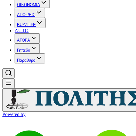
OIKONOMIA
ΑΠΟΨΕΙΣ
BUZZLIFE
AUTO
ΑΓΟΡΑ
Γηπεδο
Παραθυρο
Powered by