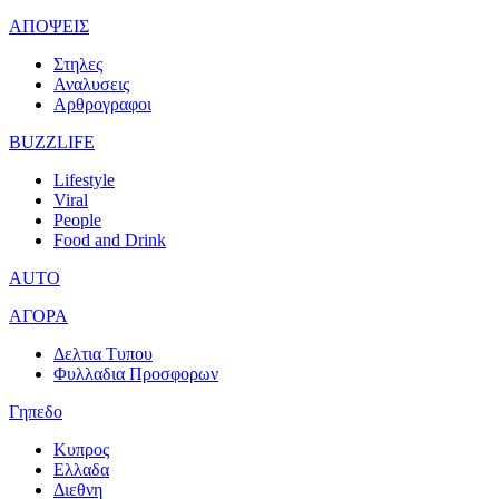
ΑΠΟΨΕΙΣ
Στηλες
Αναλυσεις
Αρθρογραφοι
BUZZLIFE
Lifestyle
Viral
People
Food and Drink
AUTO
ΑΓΟΡΑ
Δελτια Τυπου
Φυλλαδια Προσφορων
Γηπεδο
Κυπρος
Ελλαδα
Διεθνη