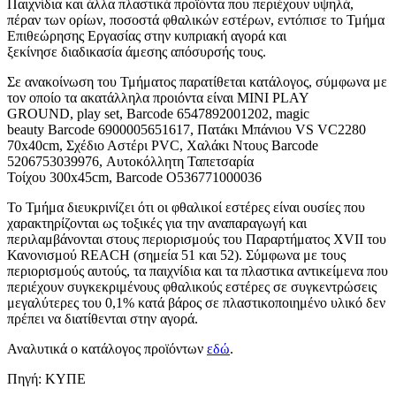
Παιχνίδια και άλλα πλαστικά προϊόντα που περιέχουν υψηλά,
πέραν των ορίων, ποσοστά φθαλικών εστέρων, εντόπισε το Τμήμα
Επιθεώρησης Εργασίας στην κυπριακή αγορά και
ξεκίνησε διαδικασία άμεσης απόσυρσής τους.
Σε ανακοίνωση του Τμήματος παρατίθεται κατάλογος, σύμφωνα με
τον οποίο τα ακατάλληλα προιόντα είναι MINI PLAY
GROUND, play set, Barcode 6547892001202, magic
beauty Barcode 6900005651617, Πατάκι Μπάνιου VS VC2280
70x40cm, Σχέδιο Αστέρι PVC, Χαλάκι Ντους Barcode
5206753039976, Αυτοκόλλητη Ταπετσαρία
Τοίχου 300x45cm, Barcode Ο536771000036
Το Τμήμα διευκρινίζει ότι οι φθαλικοί εστέρες είναι ουσίες που
χαρακτηρίζονται ως τοξικές για την αναπαραγωγή και
περιλαμβάνονται στους περιορισμούς του Παραρτήματος XVII του
Κανονισμού REACH (σημεία 51 και 52). Σύμφωνα με τους
περιορισμούς αυτούς, τα παιχνίδια και τα πλαστικα αντικείμενα που
περιέχουν συγκεκριμένους φθαλικούς εστέρες σε συγκεντρώσεις
μεγαλύτερες του 0,1% κατά βάρος σε πλαστικοποιημένο υλικό δεν
πρέπει να διατίθενται στην αγορά.
Αναλυτικά ο κατάλογος προϊόντων
εδώ
.
Πηγή: ΚΥΠΕ