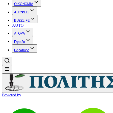
OIKONOMIA
ΑΠΟΨΕΙΣ
BUZZLIFE
AUTO
ΑΓΟΡΑ
Γηπεδο
Παραθυρο
Powered by