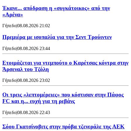
Έκανε... απόδραση η «συγκάτοικος» από την
«Αρένα»
Γήπεδο
|
08.08.2026 21:02
Πρεμιέρα με ισοπαλία για την Σεντ Τρούιντεν
Γήπεδο
|
08.08.2026 23:44
Ετοιμάζεται για ντεμπούτο ο Καρέτσας κόντρα στην
Άρσεναλ του Τζόλη
Γήπεδο
|
08.08.2026 23:02
Οι τρεις «λεπτομέρειες» που κόστισαν στην Πάφος
FC και η... ευχή για τη ρεβάνς
Γήπεδο
|
08.08.2026 22:43
Σόου Γκατσίνοβιτς στην πρόβα τζενεράλε της ΑΕΚ