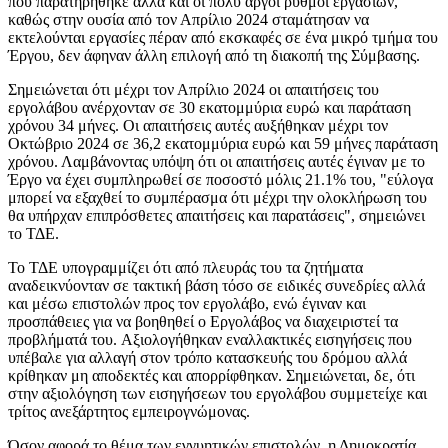
που παρατηρήθηκε αλλά και οι πολύ αργοί ρυθμοί εργασιών,
καθώς στην ουσία από τον Απρίλιο 2024 σταμάτησαν να
εκτελούνται εργασίες πέραν από εκσκαφές σε ένα μικρό τμήμα του
Έργου, δεν άφηναν άλλη επιλογή από τη διακοπή της Σύμβασης.
Σημειώνεται ότι μέχρι τον Απρίλιο 2024 οι απαιτήσεις του
εργολάβου ανέρχονταν σε 30 εκατομμύρια ευρώ και παράταση
χρόνου 34 μήνες. Οι απαιτήσεις αυτές αυξήθηκαν μέχρι τον
Οκτώβριο 2024 σε 36,2 εκατομμύρια ευρώ και 59 μήνες παράταση
χρόνου. Λαμβάνοντας υπόψη ότι οι απαιτήσεις αυτές έγιναν με το
Έργο να έχει συμπληρωθεί σε ποσοστό μόλις 21.1% του, "εύλογα
μπορεί να εξαχθεί το συμπέρασμα ότι μέχρι την ολοκλήρωση του
θα υπήρχαν επιπρόσθετες απαιτήσεις και παρατάσεις", σημειώνει
το ΤΔΕ.
Το ΤΔΕ υπογραμμίζει ότι από πλευράς του τα ζητήματα
αναδεικνύονταν σε τακτική βάση τόσο σε ειδικές συνεδρίες αλλά
και μέσω επιστολών προς τον εργολάβο, ενώ έγιναν και
προσπάθειες για να βοηθηθεί ο Εργολάβος να διαχειριστεί τα
προβλήματά του. Αξιολογήθηκαν εναλλακτικές εισηγήσεις που
υπέβαλε για αλλαγή στον τρόπο κατασκευής του δρόμου αλλά
κρίθηκαν μη αποδεκτές και απορρίφθηκαν. Σημειώνεται, δε, ότι
στην αξιολόγηση των εισηγήσεων του εργολάβου συμμετείχε και
τρίτος ανεξάρτητος εμπειρογνώμονας.
Όσον αφορά το θέμα των εγγυητικών επιστολών, η Δημοκρατία