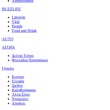
Αρθρογραφοι
BUZZLIFE
Lifestyle
Viral
People
Food and Drink
AUTO
ΑΓΟΡΑ
Δελτια Τυπου
Φυλλαδια Προσφορων
Γηπεδο
Κυπρος
Ελλαδα
Διεθνη
Καλαθοσφαιρα
Αλλα Σπορ
Ντριμπλες
Αποψεις