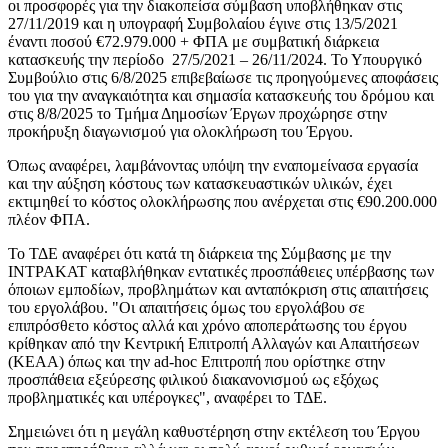
οι προσφορές για την διακοπείσα σύμβαση υποβλήθηκαν στις
27/11/2019 και η υπογραφή Συμβολαίου έγινε στις 13/5/2021
έναντι ποσού €72.979.000 + ΦΠΑ με συμβατική διάρκεια
κατασκευής την περίοδο 27/5/2021 – 26/11/2024. Το Υπουργικό
Συμβούλιο στις 6/8/2025 επιβεβαίωσε τις προηγούμενες αποφάσεις
του για την αναγκαιότητα και σημασία κατασκευής του δρόμου και
στις 8/8/2025 το Τμήμα Δημοσίων Έργων προχώρησε στην
προκήρυξη διαγωνισμού για ολοκλήρωση του Έργου.
Όπως αναφέρει, λαμβάνοντας υπόψη την εναπομείνασα εργασία
και την αύξηση κόστους των κατασκευαστικών υλικών, έχει
εκτιμηθεί το κόστος ολοκλήρωσης που ανέρχεται στις €90.200.000
πλέον ΦΠΑ.
Το ΤΔΕ αναφέρει ότι κατά τη διάρκεια της Σύμβασης με την
ΙΝΤΡΑΚΑΤ καταβλήθηκαν εντατικές προσπάθειες υπέρβασης των
όποιων εμποδίων, προβλημάτων και ανταπόκριση στις απαιτήσεις
του εργολάβου. "Οι απαιτήσεις όμως του εργολάβου σε
επιπρόσθετο κόστος αλλά και χρόνο αποπεράτωσης του έργου
κρίθηκαν από την Κεντρική Επιτροπή Αλλαγών και Απαιτήσεων
(ΚΕΑΑ) όπως και την ad-hoc Επιτροπή που ορίστηκε στην
προσπάθεια εξεύρεσης φιλικού διακανονισμού ως εξόχως
προβληματικές και υπέρογκες", αναφέρει το ΤΔΕ.
Σημειώνει ότι η μεγάλη καθυστέρηση στην εκτέλεση του Έργου