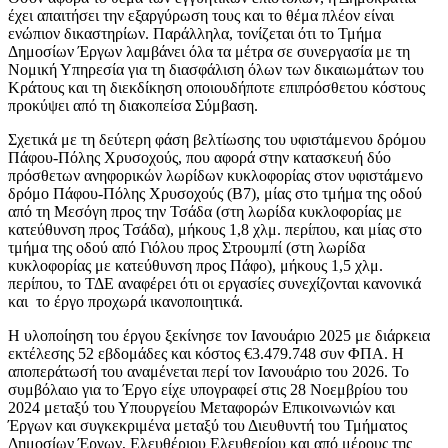
έχει απαιτήσει την εξαργύρωση τους και το θέμα πλέον είναι
ενώπιον δικαστηρίων. Παράλληλα, τονίζεται ότι το Τμήμα
Δημοσίων Έργων λαμβάνει όλα τα μέτρα σε συνεργασία με τη
Νομική Υπηρεσία για τη διασφάλιση όλων των δικαιωμάτων του
Κράτους και τη διεκδίκηση οποιουδήποτε επιπρόσθετου κόστους
προκύψει από τη διακοπείσα Σύμβαση.
Σχετικά με τη δεύτερη φάση βελτίωσης του υφιστάμενου δρόμου
Πάφου-Πόλης Χρυσοχούς, που αφορά στην κατασκευή δύο
πρόσθετων ανηφορικών λωρίδων κυκλοφορίας στον υφιστάμενο
δρόμο Πάφου-Πόλης Χρυσοχούς (Β7), μίας στο τμήμα της οδού
από τη Μεσόγη προς την Τσάδα (στη λωρίδα κυκλοφορίας με
κατεύθυνση προς Τσάδα), μήκους 1,8 χλμ. περίπου, και μίας στο
τμήμα της οδού από Γιόλου προς Στρουμπί (στη λωρίδα
κυκλοφορίας με κατεύθυνση προς Πάφο), μήκους 1,5 χλμ.
περίπου, το ΤΔΕ αναφέρει ότι οι εργασίες συνεχίζονται κανονικά
και το έργο προχωρά ικανοποιητικά.
Η υλοποίηση του έργου ξεκίνησε τον Ιανουάριο 2025 με διάρκεια
εκτέλεσης 52 εβδομάδες και κόστος €3.479.748 συν ΦΠΑ. Η
αποπεράτωσή του αναμένεται περί τον Ιανουάριο του 2026. Το
συμβόλαιο για το Έργο είχε υπογραφεί στις 28 Νοεμβρίου του
2024 μεταξύ του Υπουργείου Μεταφορών Επικοινωνιών και
Έργων και συγκεκριμένα μεταξύ του Διευθυντή του Τμήματος
Δημοσίων Έργων, Ελευθέριου Ελευθερίου και από μέρους της