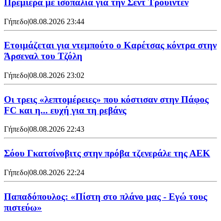
Πρεμιέρα με ισοπαλία για την Σεντ Τρούιντεν
Γήπεδο
|
08.08.2026 23:44
Ετοιμάζεται για ντεμπούτο ο Καρέτσας κόντρα στην
Άρσεναλ του Τζόλη
Γήπεδο
|
08.08.2026 23:02
Οι τρεις «λεπτομέρειες» που κόστισαν στην Πάφος
FC και η... ευχή για τη ρεβάνς
Γήπεδο
|
08.08.2026 22:43
Σόου Γκατσίνοβιτς στην πρόβα τζενεράλε της ΑΕΚ
Γήπεδο
|
08.08.2026 22:24
Παπαδόπουλος: «Πίστη στο πλάνο μας - Εγώ τους
πιστεύω»