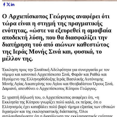
O Αρχιεπίσκοπος Γεώργιος αναφέρει ότι
τώρα είναι η στιγμή της πραγματικής
ενότητας, «ώστε να εξευρεθεί η αμοιβαία
αποδεκτή λύση, που θα διασφαλίζει την
διατήρηση τού από αιώνων καθεστώτος
της Ιεράς Μονής Σινά και, φυσικά, το
μέλλον της.
Έκκληση προς την Σιναϊτική Αδελφότητα για συνεργασία με τον
νόμιμο και κανονικό Αρχιεπίσκοπο Σινά, Φαράν και Ραϊθώ και
Ηγούμενο της Ελληνορθόδοξης Ιεράς Βασιλικής Αυτόνομης
Μονής Αγίας Αικατερίνης του Αγίου και Θεοβαδίστου Όρους Σινά,
Δαμιανό, απευθύνει ο Αρχιεπίσκοπος Κύπρου Γεώργιος.
Σε γραπτή δήλωσή του, ο Αρχιεπίσκοπος αναφέρει ότι, «η
Εκκλησία της Κύπρου γνωρίζει πολύ καλά, εκ πείρας, ότι ο
Ελληνισμός έχει καταβάλει πολύ βαρύ τίμημα εξαιτίας των εθνικών
διχασμών και της εκκλησιαστικής διάσπασης. Όλοι
αντιλαμβανόμαστε ότι η διασάλευση της εκκλησιαστικής ενότητας