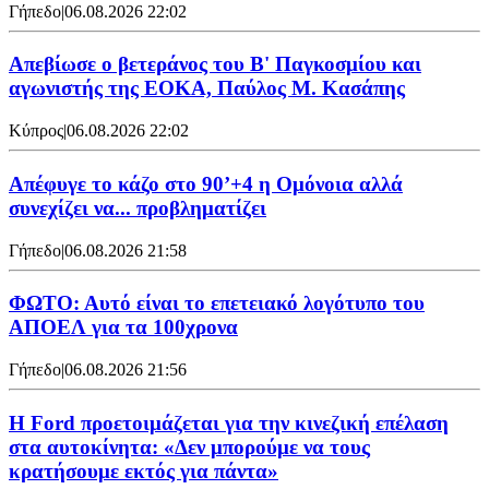
Γήπεδο
|
06.08.2026 22:02
Απεβίωσε ο βετεράνος του Β' Παγκοσμίου και
αγωνιστής της ΕΟΚΑ, Παύλος Μ. Κασάπης
Κύπρος
|
06.08.2026 22:02
Απέφυγε το κάζο στο 90’+4 η Ομόνοια αλλά
συνεχίζει να... προβληματίζει
Γήπεδο
|
06.08.2026 21:58
ΦΩΤΟ: Αυτό είναι το επετειακό λογότυπο του
ΑΠΟΕΛ για τα 100χρονα
Γήπεδο
|
06.08.2026 21:56
Η Ford προετοιμάζεται για την κινεζική επέλαση
στα αυτοκίνητα: «Δεν μπορούμε να τους
κρατήσουμε εκτός για πάντα»