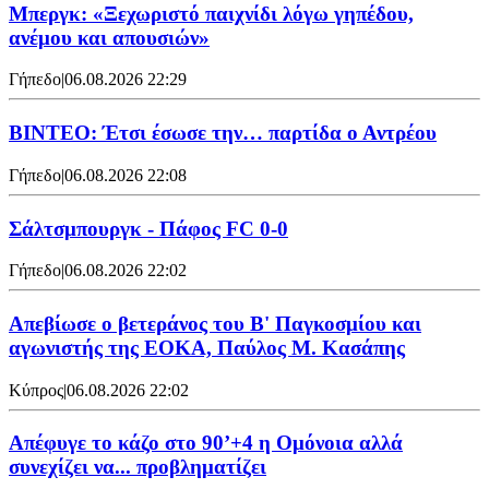
Μπεργκ: «Ξεχωριστό παιχνίδι λόγω γηπέδου,
ανέμου και απουσιών»
Γήπεδο
|
06.08.2026 22:29
ΒΙΝΤΕΟ: Έτσι έσωσε την… παρτίδα ο Αντρέου
Γήπεδο
|
06.08.2026 22:08
Σάλτσμπουργκ - Πάφος FC 0-0
Γήπεδο
|
06.08.2026 22:02
Απεβίωσε ο βετεράνος του Β' Παγκοσμίου και
αγωνιστής της ΕΟΚΑ, Παύλος Μ. Κασάπης
Κύπρος
|
06.08.2026 22:02
Απέφυγε το κάζο στο 90’+4 η Ομόνοια αλλά
συνεχίζει να... προβληματίζει