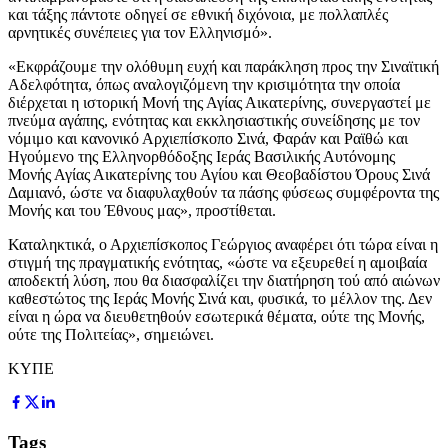
και τάξης πάντοτε οδηγεί σε εθνική διχόνοια, με πολλαπλές
αρνητικές συνέπειες για τον Ελληνισμό».
«Εκφράζουμε την ολόθυμη ευχή και παράκληση προς την Σιναϊτική
Αδελφότητα, όπως αναλογιζόμενη την κρισιμότητα την οποία
διέρχεται η ιστορική Μονή της Αγίας Αικατερίνης, συνεργαστεί με
πνεύμα αγάπης, ενότητας και εκκλησιαστικής συνείδησης με τον
νόμιμο και κανονικό Αρχιεπίσκοπο Σινά, Φαράν και Ραϊθώ και
Ηγούμενο της Ελληνορθόδοξης Ιεράς Βασιλικής Αυτόνομης
Μονής Αγίας Αικατερίνης του Αγίου και Θεοβαδίστου Όρους Σινά
Δαμιανό, ώστε να διαφυλαχθούν τα πάσης φύσεως συμφέροντα της
Μονής και του Έθνους μας», προστίθεται.
Καταληκτικά, ο Αρχιεπίσκοπος Γεώργιος αναφέρει ότι τώρα είναι η
στιγμή της πραγματικής ενότητας, «ώστε να εξευρεθεί η αμοιβαία
αποδεκτή λύση, που θα διασφαλίζει την διατήρηση τού από αιώνων
καθεστώτος της Ιεράς Μονής Σινά και, φυσικά, το μέλλον της. Δεν
είναι η ώρα να διευθετηθούν εσωτερικά θέματα, ούτε της Μονής,
ούτε της Πολιτείας», σημειώνει.
ΚΥΠΕ
Tags