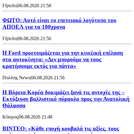
Γήπεδο
|
06.08.2026 21:58
ΦΩΤΟ: Αυτό είναι το επετειακό λογότυπο του
ΑΠΟΕΛ για τα 100χρονα
Γήπεδο
|
06.08.2026 21:56
Η Ford προετοιμάζεται για την κινεζική επέλαση
στα αυτοκίνητα: «Δεν μπορούμε να τους
κρατήσουμε εκτός για πάντα»
Πολίτης News
|
06.08.2026 21:56
Η Βόρεια Κορέα δοκιμάζει ξανά τις αντοχές της –
Εκτόξευσε βαλλιστικό πύραυλο προς την Ανατολική
Θάλασσα
Κόσμος
|
06.08.2026 21:48
ΒΙΝΤΕΟ: «Κάθε εποχή κουβαλά τις αξίες, τους