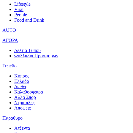
Lifestyle
Viral
People
Food and Drink
AUTO
ΑΓΟΡΑ
Δελτια Τυπου
Φυλλαδια Προσφορων
Γηπεδο
Κυπρος
Ελλαδα
Διεθνη
Καλαθοσφαιρα
Αλλα Σπορ
Ντριμπλες
Αποψεις
Παραθυρο
Ατζεντα