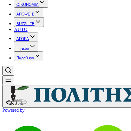
OIKONOMIA
ΑΠΟΨΕΙΣ
BUZZLIFE
AUTO
ΑΓΟΡΑ
Γηπεδο
Παραθυρο
Powered by