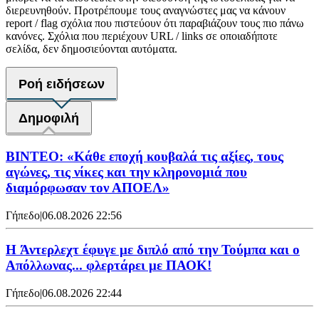
διερευνηθούν. Προτρέπουμε τους αναγνώστες μας να κάνουν
report / flag σχόλια που πιστεύουν ότι παραβιάζουν τους πιο πάνω
κανόνες. Σχόλια που περιέχουν URL / links σε οποιαδήποτε
σελίδα, δεν δημοσιεύονται αυτόματα.
Ροή ειδήσεων
Δημοφιλή
ΒΙΝΤΕΟ: «Κάθε εποχή κουβαλά τις αξίες, τους
αγώνες, τις νίκες και την κληρονομιά που
διαμόρφωσαν τον ΑΠΟΕΛ»
Γήπεδο
|
06.08.2026 22:56
H Άντερλεχτ έφυγε με διπλό από την Τούμπα και ο
Απόλλωνας... φλερτάρει με ΠΑΟΚ!
Γήπεδο
|
06.08.2026 22:44