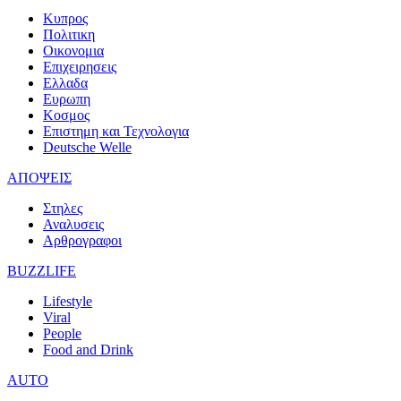
Κυπρος
Πολιτικη
Οικονομια
Επιχειρησεις
Ελλαδα
Ευρωπη
Κοσμος
Επιστημη και Τεχνολογια
Deutsche Welle
ΑΠΟΨΕΙΣ
Στηλες
Αναλυσεις
Αρθρογραφοι
BUZZLIFE
Lifestyle
Viral
People
Food and Drink
AUTO