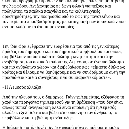
πλούσιο πρόγραμμα δράσεων που υλοποίησε, όπως τη μετατροπή
της λεωφόρου Ανεξαρτησίας σε ζώνη φιλική για πεζούς και
ποδηλάτες, τα παιδικά παιχνίδια και τις καλλιτεχνικές
δραστηριότητες, την ποδηλασία υπό το φως της πανσελήνου και
τον περίπατο προσβασιμότητας, με καταγραφή των δυσκολιών που
αντιμετωπίζουν τα άτομα με αναπηρίες.
Την ίδια ώρα εξέφρασε την ευαρέσκειά του από τις γενικότερες
δράσεις του δημάρχου και του δημοτικού συμβουλίου «οι οποίες
συμβάλλουν ουσιαστικά στη βιώσιμη κινητικότητα και στην
αναβάθμιση του αστικού τοπίου της Λεμεσού, σε ένα πιο βιώσιμο
και πιο ανθρώπινο χώρο» και διαβεβαίωσε πως «είμαστε δίπλα ως
κράτος και θέλουμε να βοηθήσουμε και να συνδράμουμε αυτή την
προσπάθεια και θα συνεχίσουμε να συμπαραστεκόμαστε».
«Η Λεμεσός αλλάζει»
Από την πλευρά του, ο δήμαρχος, Γιάννης Αρμεύτης, εξέφρασε τη
χαρά και περηφάνια της Λεμεσού για τη βράβευση «που δεν είναι
απλώς τυπική αναγνώριση αλλά είναι απόδειξη ότι η Λεμεσός
αλλάζει, εξελίσσεται και βάζει στο επίκεντρο τον άνθρωπο, το
περιβάλλον και τη βιώσιμη ανάπτυξη».
Η διάκριση αυτή, συνέχισε, δεν αφορά μόνο επιμέρους δράσεις