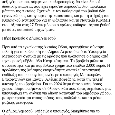
πεζογέφυρα που, σύμφωνα με πληροφορίες, θα είναι δωρεά
ιδιωτικής εταιρείας που έχει τεράστια περιουσία στο παραλιακό
μέτωπο της Ακταίας. Σχετικά με τον καθαρισμό του βυθού ήδη
έγιναν κάποιες καταγραφές της κατάστασης και με τη στήριξη του
Κυπριακού Ινστιτούτου για τη Θάλασσα και τη Ναυτιλία (CMMI)
ετοιμάζεται στις 27 Σεπτεμβρίου ο πρώτος καθαρισμός του βυθού
με δύτες και ειδικά μηχανήματα.
Πήρε βραβείο ο Δήμος Λεμεσού
Πριν από τα εγκαίνια της Ακταίας Οδού, προηγήθηκε σύντομη
τελετή για τη βράβευση του Δήμου Λεμεσού από το Υπουργείο
Μεταφορών σχετικά με τις δράσεις που υλοποίησε ο δήμος κατά
την περσινή «Εβδομάδα Κινητικότητας». Το βραβείο μάλιστα
συνοδεύτηκε και με συμβολικό χρηματικό έπαθλο 2.000 ευρώ. Η
προώθηση της βιώσιμης κινητικότητας αποτελεί στρατηγική
επιδίωξη του υπουργείου, ανέφερε ο υπουργός Μεταφορών,
Επικοινωνιών και Έργων, Αλέξης Βαφεάδης, κατά την τελετή
απονομής του βραβείου. Για το 2024 θέμα ήταν ο «Δημόσιος
χώρος: Ισομοιρασμένος σε όλους», κάτι που, όπως σημείωσε, μας
υπενθυμίζει την ανάγκη για δίκαιη κατανομή του δημόσιου χώρου,
με προτεραιότητα στους πεζούς, τους ποδηλάτες και τα μέσα
μαζικής μεταφοράς.
Ο Δήμος Λεμεσού, υπέδειξε ο υπουργός, διακρίθηκε για το