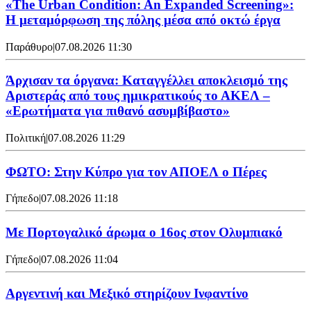
«The Urban Condition: An Expanded Screening»:
Η μεταμόρφωση της πόλης μέσα από οκτώ έργα
Παράθυρο
|
07.08.2026 11:30
Άρχισαν τα όργανα: Καταγγέλλει αποκλεισμό της
Αριστεράς από τους ημικρατικούς το ΑΚΕΛ –
«Ερωτήματα για πιθανό ασυμβίβαστο»
Πολιτική
|
07.08.2026 11:29
ΦΩΤΟ: Στην Κύπρο για τον ΑΠΟΕΛ ο Πέρες
Γήπεδο
|
07.08.2026 11:18
Με Πορτογαλικό άρωμα ο 16ος στον Ολυμπιακό
Γήπεδο
|
07.08.2026 11:04
Αργεντινή και Μεξικό στηρίζουν Ινφαντίνο