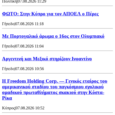
Πολιτική
|
07.08.2026 11:29
ΦΩΤΟ: Στην Κύπρο για τον ΑΠΟΕΛ ο Πέρες
Γήπεδο
|
07.08.2026 11:18
Με Πορτογαλικό άρωμα ο 16ος στον Ολυμπιακό
Γήπεδο
|
07.08.2026 11:04
Αργεντινή και Μεξικό στηρίζουν Ινφαντίνο
Γήπεδο
|
07.08.2026 10:56
Η Freedom Holding Corp. — Γενικός εταίρος του
αμερικανικού σταδίου του παγκόσμιου σχολικού
ομαδικού πρωταθλήματος σκακιού στην Κόστα-
Ρίκα
Κύπρος
|
07.08.2026 10:52