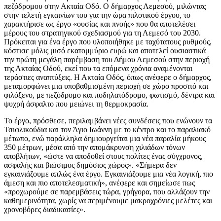
πεζόδρομου στην Ακταία Οδό. Ο δήμαρχος Λεμεσού, μιλώντας
στην τελετή εγκαινίων του για την ώρα πιλοτικού έργου, το
χαρακτήρισε ως έργο «ουσίας και πνοής» που θα αποτελέσει
μέρους του στρατηγικού σχεδιασμού για τη Λεμεσό του 2030.
Πρόκειται για ένα έργο που υλοποιήθηκε με ταχύτατους ρυθμούς,
κόστισε μόλις μισό εκατομμύριο ευρώ και αποτελεί ουσιαστικά
την πρώτη μεγάλη παρέμβαση του Δήμου Λεμεσού στην περιοχή
της Ακταίας Οδού, εκεί που τα επόμενα χρόνια αναμένονται
τεράστιες αναπτύξεις. Η Ακταία Οδός, όπως ανέφερε ο δήμαρχος,
μεταμορφώνει μια υποβαθμισμένη περιοχή σε χώρο προσιτό και
φιλόξενο, με πεζόδρομο και ποδηλατόδρομο, φωτισμό, δέντρα και
ψυχρή άσφαλτο που μειώνει τη θερμοκρασία.
Το έργο, πρόσθεσε, περιλαμβάνει νέες συνδέσεις που ενώνουν τα
Τσιφλικούδια και τον Άγιο Ιωάννη με το κέντρο και το παραλιακό
μέτωπο, ενώ παράλληλα δημιουργείται μια νέα παραλία μήκους
350 μέτρων, μέσα από την απομάκρυνση χιλιάδων τόνων
αποβλήτων, «ώστε να αποδοθεί στους πολίτες ένας σύγχρονος,
ασφαλής και βιώσιμος δημόσιος χώρος». «Σήμερα δεν
εγκαινιάζουμε απλώς ένα έργο. Εγκαινιάζουμε μια νέα λογική, πιο
άμεση και πιο αποτελεσματική», ανέφερε και σημείωσε πως
«προχωρούμε σε παρεμβάσεις τώρα, γρήγορα, που αλλάζουν την
καθημερινότητα, χωρίς να περιμένουμε μακροχρόνιες μελέτες και
χρονοβόρες διαδικασίες».