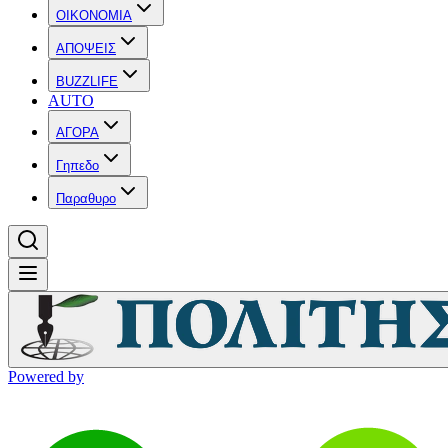
OIKONOMIA
ΑΠΟΨΕΙΣ
BUZZLIFE
AUTO
ΑΓΟΡΑ
Γηπεδο
Παραθυρο
Powered by