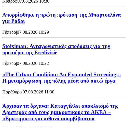
Κύπρος
|
07.08.2026 10:30
Απορρίφθηκε η πρώτη πρόταση της Μπαρτσελόνα
για Ρόδρι
Γήπεδο
|
07.08.2026 10:29
Stoiximan: Ανταγωνιστικές αποδόσεις για την
πρεμιέρα της Eredivisie
Γήπεδο
|
07.08.2026 10:22
«The Urban Condition: An Expanded Screening»:
Η μεταμόρφωση της πόλης μέσα από οκτώ έργα
Παράθυρο
|
07.08.2026 11:30
Άρχισαν τα όργανα: Καταγγέλλει αποκλεισμό της
Αριστεράς από τους ημικρατικούς το ΑΚΕΛ –
«Ερωτήματα για πιθανό ασυμβίβαστο»