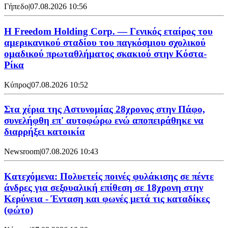
Γήπεδο
|
07.08.2026 10:56
Η Freedom Holding Corp. — Γενικός εταίρος του
αμερικανικού σταδίου του παγκόσμιου σχολικού
ομαδικού πρωταθλήματος σκακιού στην Κόστα-
Ρίκα
Κύπρος
|
07.08.2026 10:52
Στα χέρια της Αστυνομίας 28χρονος στην Πάφο,
συνελήφθη επ' αυτοφώρω ενώ αποπειράθηκε να
διαρρήξει κατοικία
Newsroom
|
07.08.2026 10:43
Κατεχόμενα: Πολυετείς ποινές φυλάκισης σε πέντε
άνδρες για σεξουαλική επίθεση σε 18χρονη στην
Κερύνεια - Ένταση και φωνές μετά τις καταδίκες
(φώτο)