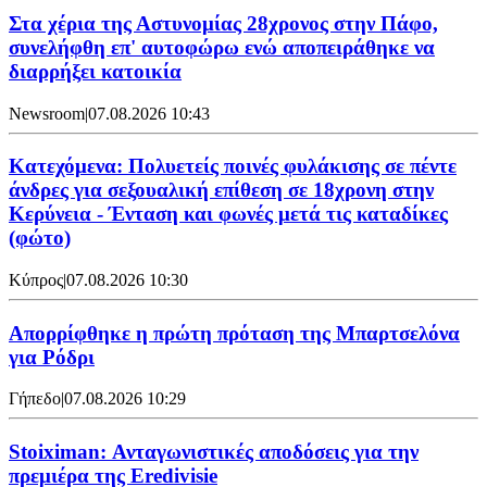
Στα χέρια της Αστυνομίας 28χρονος στην Πάφο,
συνελήφθη επ' αυτοφώρω ενώ αποπειράθηκε να
διαρρήξει κατοικία
Newsroom
|
07.08.2026 10:43
Κατεχόμενα: Πολυετείς ποινές φυλάκισης σε πέντε
άνδρες για σεξουαλική επίθεση σε 18χρονη στην
Κερύνεια - Ένταση και φωνές μετά τις καταδίκες
(φώτο)
Κύπρος
|
07.08.2026 10:30
Απορρίφθηκε η πρώτη πρόταση της Μπαρτσελόνα
για Ρόδρι
Γήπεδο
|
07.08.2026 10:29
Stoiximan: Ανταγωνιστικές αποδόσεις για την
πρεμιέρα της Eredivisie