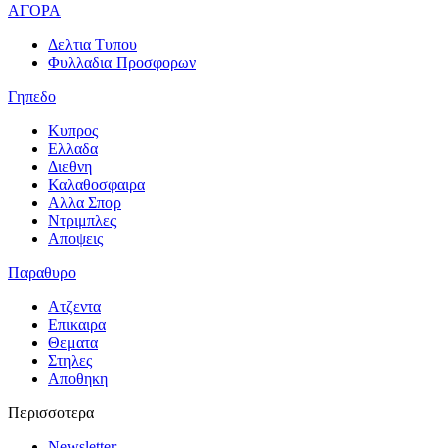
ΑΓΟΡΑ
Δελτια Τυπου
Φυλλαδια Προσφορων
Γηπεδο
Κυπρος
Ελλαδα
Διεθνη
Καλαθοσφαιρα
Αλλα Σπορ
Ντριμπλες
Αποψεις
Παραθυρο
Ατζεντα
Επικαιρα
Θεματα
Στηλες
Αποθηκη
Περισσοτερα
Newsletter