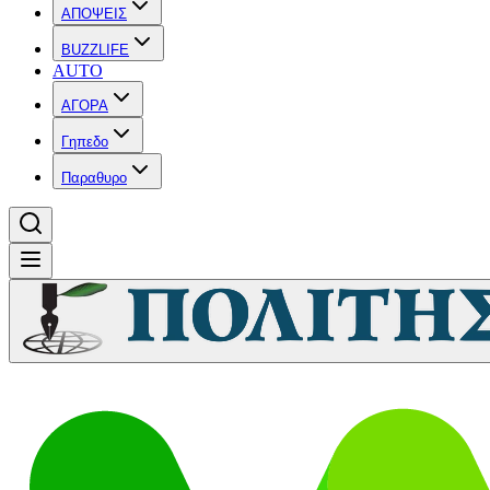
ΑΠΟΨΕΙΣ
BUZZLIFE
AUTO
ΑΓΟΡΑ
Γηπεδο
Παραθυρο