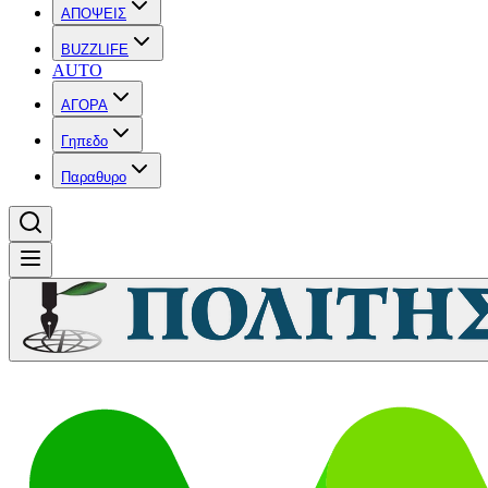
ΑΠΟΨΕΙΣ
BUZZLIFE
AUTO
ΑΓΟΡΑ
Γηπεδο
Παραθυρο