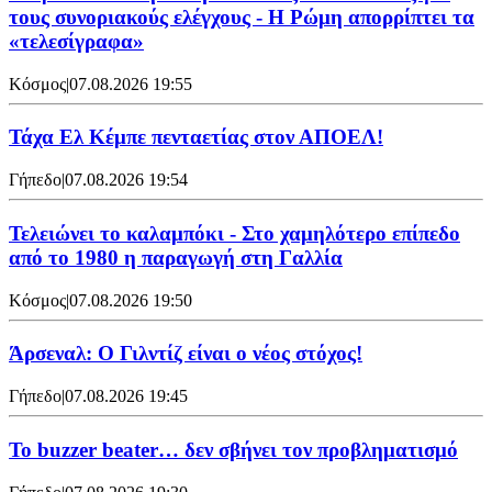
τους συνοριακούς ελέγχους - Η Ρώμη απορρίπτει τα
«τελεσίγραφα»
Κόσμος
|
07.08.2026 19:55
Τάχα Ελ Κέμπε πενταετίας στον ΑΠΟΕΛ!
Γήπεδο
|
07.08.2026 19:54
Τελειώνει το καλαμπόκι - Στο χαμηλότερο επίπεδο
από το 1980 η παραγωγή στη Γαλλία
Κόσμος
|
07.08.2026 19:50
Άρσεναλ: Ο Γιλντίζ είναι ο νέος στόχος!
Γήπεδο
|
07.08.2026 19:45
Το buzzer beater… δεν σβήνει τoν προβληματισμό