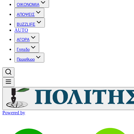
OIKONOMIA
ΑΠΟΨΕΙΣ
BUZZLIFE
AUTO
ΑΓΟΡΑ
Γηπεδο
Παραθυρο
Powered by