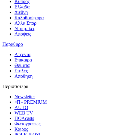
Κυπρος
Ελλαδα
Διεθνη
Καλαθοσφαιρα
Αλλα Σπορ
Ντριμπλες
Αποψεις
Παραθυρο
Ατζεντα
Επικαιρα
Θεματα
Στηλες
Αποθηκη
Περισσοτερα
Newsletter
«Π» PREMIUM
AUTO
WEB TV
ΠΟΛcasts
Φωτογραφιες
Καιρος
POLIGNOSI