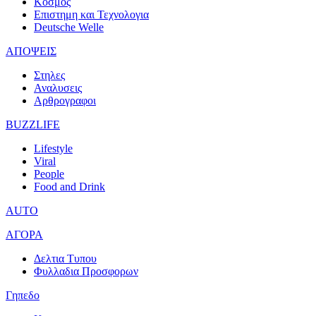
Κοσμος
Επιστημη και Τεχνολογια
Deutsche Welle
ΑΠΟΨΕΙΣ
Στηλες
Αναλυσεις
Αρθρογραφοι
BUZZLIFE
Lifestyle
Viral
People
Food and Drink
AUTO
ΑΓΟΡΑ
Δελτια Τυπου
Φυλλαδια Προσφορων
Γηπεδο