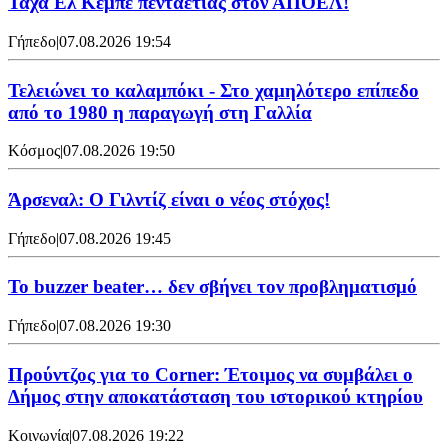
Τάχα Ελ Κέμπε πενταετίας στον ΑΠΟΕΛ!
Γήπεδο
|
07.08.2026 19:54
Τελειώνει το καλαμπόκι - Στο χαμηλότερο επίπεδο
από το 1980 η παραγωγή στη Γαλλία
Κόσμος
|
07.08.2026 19:50
Άρσεναλ: Ο Γιλντίζ είναι ο νέος στόχος!
Γήπεδο
|
07.08.2026 19:45
Το buzzer beater… δεν σβήνει τoν προβληματισμό
Γήπεδο
|
07.08.2026 19:30
Προύντζος για το Corner: Έτοιμος να συμβάλει ο
Δήμος στην αποκατάσταση του ιστορικού κτηρίου
Κοινωνία
|
07.08.2026 19:22