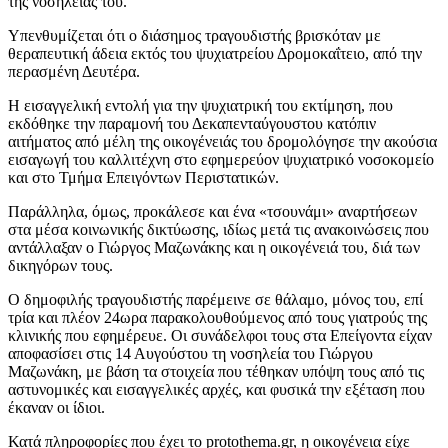
της νοσηλείας του.
Υπενθυμίζεται ότι ο διάσημος τραγουδιστής βρισκόταν με
θεραπευτική άδεια εκτός του ψυχιατρείου Δρομοκαΐτειο, από την
περασμένη Δευτέρα.
Η εισαγγελική εντολή για την ψυχιατρική του εκτίμηση, που
εκδόθηκε την παραμονή του Δεκαπενταύγουστου κατόπιν
αιτήματος από μέλη της οικογένειάς του δρομολόγησε την ακούσια
εισαγωγή του καλλιτέχνη στο εφημερεύον ψυχιατρικό νοσοκομείο
και στο Τμήμα Επειγόντων Περιστατικών.
Παράλληλα, όμως, προκάλεσε και ένα «τσουνάμι» αναρτήσεων
στα μέσα κοινωνικής δικτύωσης, ιδίως μετά τις ανακοινώσεις που
αντάλλαξαν ο Γιώργος Μαζωνάκης και η οικογένειά του, διά των
δικηγόρων τους.
Ο δημοφιλής τραγουδιστής παρέμεινε σε θάλαμο, μόνος του, επί
τρία και πλέον 24ωρα παρακολουθούμενος από τους γιατρούς της
κλινικής που εφημέρευε. Οι συνάδελφοι τους στα Επείγοντα είχαν
αποφασίσει στις 14 Αυγούστου τη νοσηλεία του Γιώργου
Μαζωνάκη, με βάση τα στοιχεία που τέθηκαν υπόψη τους από τις
αστυνομικές και εισαγγελικές αρχές, και φυσικά την εξέταση που
έκαναν οι ίδιοι.
Κατά πληροφορίες που έχει το protothema.gr, η οικογένεια είχε