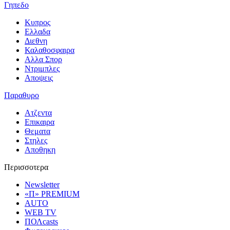
Γηπεδο
Κυπρος
Ελλαδα
Διεθνη
Καλαθοσφαιρα
Αλλα Σπορ
Ντριμπλες
Αποψεις
Παραθυρο
Ατζεντα
Επικαιρα
Θεματα
Στηλες
Αποθηκη
Περισσοτερα
Newsletter
«Π» PREMIUM
AUTO
WEB TV
ΠΟΛcasts