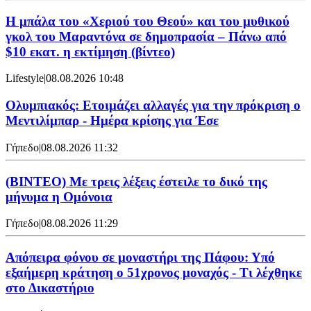
Η μπάλα του «Χεριού του Θεού» και του μυθικού
γκολ του Μαραντόνα σε δημοπρασία – Πάνω από
$10 εκατ. η εκτίμηση (βίντεο)
Lifestyle
|
08.08.2026 10:48
Ολυμπιακός: Ετοιμάζει αλλαγές για την πρόκριση ο
Μεντιλίμπαρ - Ημέρα κρίσης για Έσε
Γήπεδο
|
08.08.2026 11:32
(ΒΙΝΤΕΟ) Με τρεις λέξεις έστειλε το δικό της
μήνυμα η Ομόνοια
Γήπεδο
|
08.08.2026 11:29
Απόπειρα φόνου σε μοναστήρι της Πάφου: Υπό
εξαήμερη κράτηση ο 51χρονος μοναχός - Τι λέχθηκε
στο Δικαστήριο