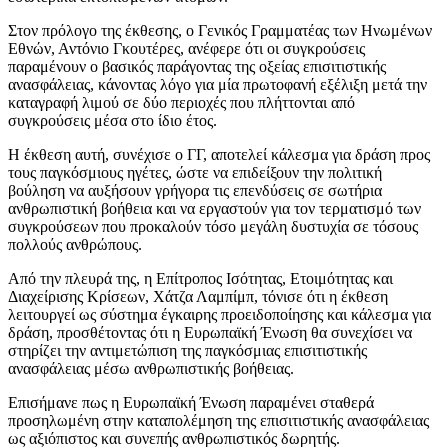
Στον πρόλογο της έκθεσης, ο Γενικός Γραμματέας των Ηνωμένων
Εθνών, Αντόνιο Γκουτέρες, ανέφερε ότι οι συγκρούσεις
παραμένουν ο βασικός παράγοντας της οξείας επισιτιστικής
ανασφάλειας, κάνοντας λόγο για μία πρωτοφανή εξέλιξη μετά την
καταγραφή λιμού σε δύο περιοχές που πλήττονται από
συγκρούσεις μέσα στο ίδιο έτος.
Η έκθεση αυτή, συνέχισε ο ΓΓ, αποτελεί κάλεσμα για δράση προς
τους παγκόσμιους ηγέτες, ώστε να επιδείξουν την πολιτική
βούληση να αυξήσουν γρήγορα τις επενδύσεις σε σωτήρια
ανθρωπιστική βοήθεια και να εργαστούν για τον τερματισμό των
συγκρούσεων που προκαλούν τόσο μεγάλη δυστυχία σε τόσους
πολλούς ανθρώπους.
Από την πλευρά της, η Επίτροπος Ισότητας, Ετοιμότητας και
Διαχείρισης Κρίσεων, Χάτζα Λαμπίμπ, τόνισε ότι η έκθεση
λειτουργεί ως σύστημα έγκαιρης προειδοποίησης και κάλεσμα για
δράση, προσθέτοντας ότι η Ευρωπαϊκή Ένωση θα συνεχίσει να
στηρίζει την αντιμετώπιση της παγκόσμιας επισιτιστικής
ανασφάλειας μέσω ανθρωπιστικής βοήθειας.
Επισήμανε πως η Ευρωπαϊκή Ένωση παραμένει σταθερά
προσηλωμένη στην καταπολέμηση της επισιτιστικής ανασφάλειας
ως αξιόπιστος και συνεπής ανθρωπιστικός δωρητής.