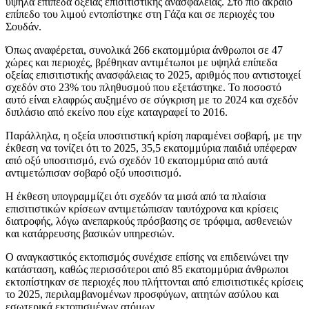
υψηλά επίπεδα οξείας επισιτιστικής ανασφάλειας. Στο πιο ακραίο
επίπεδο του λιμού εντοπίστηκε στη Γάζα και σε περιοχές του
Σουδάν.
Όπως αναφέρεται, συνολικά 266 εκατομμύρια άνθρωποι σε 47
χώρες και περιοχές, βρέθηκαν αντιμέτωποι με υψηλά επίπεδα
οξείας επισιτιστικής ανασφάλειας το 2025, αριθμός που αντιστοιχεί
σχεδόν στο 23% του πληθυσμού που εξετάστηκε. Το ποσοστό
αυτό είναι ελαφρώς αυξημένο σε σύγκριση με το 2024 και σχεδόν
διπλάσιο από εκείνο που είχε καταγραφεί το 2016.
Παράλληλα, η οξεία υποσιτιστική κρίση παραμένει σοβαρή, με την
έκθεση να τονίζει ότι το 2025, 35,5 εκατομμύρια παιδιά υπέφεραν
από οξύ υποσιτισμό, ενώ σχεδόν 10 εκατομμύρια από αυτά
αντιμετώπισαν σοβαρό οξύ υποσιτισμό.
Η έκθεση υπογραμμίζει ότι σχεδόν τα μισά από τα πλαίσια
επισιτιστικών κρίσεων αντιμετώπισαν ταυτόχρονα και κρίσεις
διατροφής, λόγω ανεπαρκούς πρόσβασης σε τρόφιμα, ασθενειών
και κατάρρευσης βασικών υπηρεσιών.
Ο αναγκαστικός εκτοπισμός συνέχισε επίσης να επιδεινώνει την
κατάσταση, καθώς περισσότεροι από 85 εκατομμύρια άνθρωποι
εκτοπίστηκαν σε περιοχές που πλήττονται από επισιτιστικές κρίσεις
το 2025, περιλαμβανομένων προσφύγων, αιτητών ασύλου και
εσωτερικά εκτοπισμένων ατόμων.