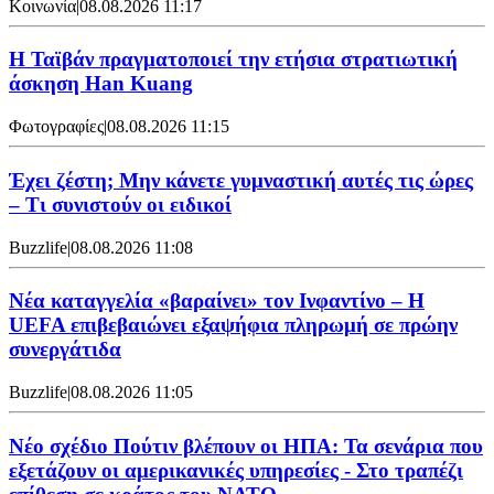
Κοινωνία
|
08.08.2026 11:17
Η Ταϊβάν πραγματοποιεί την ετήσια στρατιωτική
άσκηση Han Kuang
Φωτογραφίες
|
08.08.2026 11:15
Έχει ζέστη; Μην κάνετε γυμναστική αυτές τις ώρες
– Τι συνιστούν οι ειδικοί
Buzzlife
|
08.08.2026 11:08
Νέα καταγγελία «βαραίνει» τον Ινφαντίνο – Η
UEFA επιβεβαιώνει εξαψήφια πληρωμή σε πρώην
συνεργάτιδα
Buzzlife
|
08.08.2026 11:05
Νέο σχέδιο Πούτιν βλέπουν οι ΗΠΑ: Τα σενάρια που
εξετάζουν οι αμερικανικές υπηρεσίες - Στο τραπέζι