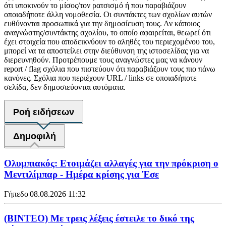
ότι υποκινούν το μίσος/τον ρατσισμό ή που παραβιάζουν
οποιαδήποτε άλλη νομοθεσία. Οι συντάκτες των σχολίων αυτών
ευθύνονται προσωπικά για την δημοσίευση τους. Αν κάποιος
αναγνώστης/συντάκτης σχολίου, το οποίο αφαιρείται, θεωρεί ότι
έχει στοιχεία που αποδεικνύουν το αληθές του περιεχομένου του,
μπορεί να τα αποστείλει στην διεύθυνση της ιστοσελίδας για να
διερευνηθούν. Προτρέπουμε τους αναγνώστες μας να κάνουν
report / flag σχόλια που πιστεύουν ότι παραβιάζουν τους πιο πάνω
κανόνες. Σχόλια που περιέχουν URL / links σε οποιαδήποτε
σελίδα, δεν δημοσιεύονται αυτόματα.
Ροή ειδήσεων
Δημοφιλή
Ολυμπιακός: Ετοιμάζει αλλαγές για την πρόκριση ο
Μεντιλίμπαρ - Ημέρα κρίσης για Έσε
Γήπεδο
|
08.08.2026 11:32
(ΒΙΝΤΕΟ) Με τρεις λέξεις έστειλε το δικό της