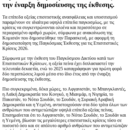
την έναρξη δημοσίευσης της έκθεσης.
Τα επίπεδα οξείας επισιτιστικής ανασφάλειας και υποσιτισμού
παραμένουν σε ιδιαίτερα υψηλά επίπεδα παγκοσμίως, με τις
κρίσεις να συγκεντρώνονται ολοένα και περισσότερο σε
περιορισμένο αριθμό χωρών, σύμφωνα με ανακοίνωση της
Κομισιόν που δημοσιεύθηκε την Παρασκευή, με αφορμή τη
δημοσιοποίηση της Παγκόσμιας Έκθεσης για τις Επισιτιστικές
Κρίσεις 2026.
Σύμφωνα με την έκθεση του Παγκόσμιου Δικτύου κατά των
Επισιτιστικών Κρίσεων, η οξεία πείνα έχει διπλασιαστεί την
τελευταία δεκαετία, ενώ το 2025 καταγράφηκαν για πρώτη φορά
δύο περιπτώσεις λιμού μέσα στο ίδιο έτος από την έναρξη
δημοσίευσης της έκθεσης.
Πιο συγκεκριμένα, δέκα χώρες, το Αφγανιστάν, το Μπανγκλαντές,
η Λαϊκή Δημοκρατία του Κονγκό, η Μιανμάρ, η Νιγηρία, το
Πακιστάν, το Νότιο Σουδάν, το Σουδάν, η Συριακή Αραβική
Δημοκρατία και η Υεμένη, αντιστοιχούσαν στα δύο τρίτα όλων των
ανθρώπων που αντιμετώπιζαν υψηλά επίπεδα οξείας πείνας.
Επισημαίνεται ότι το Αφγανιστάν, το Νότιο Σουδάν, το Σουδάν και
η Υεμένη, βίωσαν τις μεγαλύτερες επισιτιστικές κρίσεις τόσο σε
ποσοστό όσο και σε απόλυτο αριθμό ανθρώπων που αντιμετώπιζαν