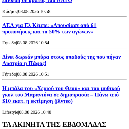
επίθεση σε κράτος του ΝΑΤΟ
Κόσμος
|
08.08.2026 10:58
ΑΕΛ για Ελ Κέμπε: «Απουσίασε από 61
προπονήσεις και το 50% των αγώνων»
Γήπεδο
|
08.08.2026 10:54
Δίνει δωρεάν μπύρα στους οπαδούς της που πήγαν
Αυστρία η Πάφος!
Γήπεδο
|
08.08.2026 10:51
Η μπάλα του «Χεριού του Θεού» και του μυθικού
γκολ του Μαραντόνα σε δημοπρασία – Πάνω από
$10 εκατ. η εκτίμηση (βίντεο)
Lifestyle
|
08.08.2026 10:48
ΤΑ ΑΚΙΝΗΤΑ ΤΗΣ ΕΒΔΟΜΑΔΑΣ