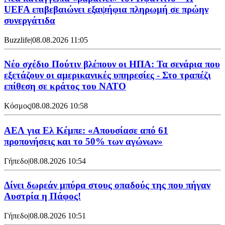
UEFA επιβεβαιώνει εξαψήφια πληρωμή σε πρώην
συνεργάτιδα
Buzzlife
|
08.08.2026 11:05
Νέο σχέδιο Πούτιν βλέπουν οι ΗΠΑ: Τα σενάρια που
εξετάζουν οι αμερικανικές υπηρεσίες - Στο τραπέζι
επίθεση σε κράτος του ΝΑΤΟ
Κόσμος
|
08.08.2026 10:58
ΑΕΛ για Ελ Κέμπε: «Απουσίασε από 61
προπονήσεις και το 50% των αγώνων»
Γήπεδο
|
08.08.2026 10:54
Δίνει δωρεάν μπύρα στους οπαδούς της που πήγαν
Αυστρία η Πάφος!
Γήπεδο
|
08.08.2026 10:51