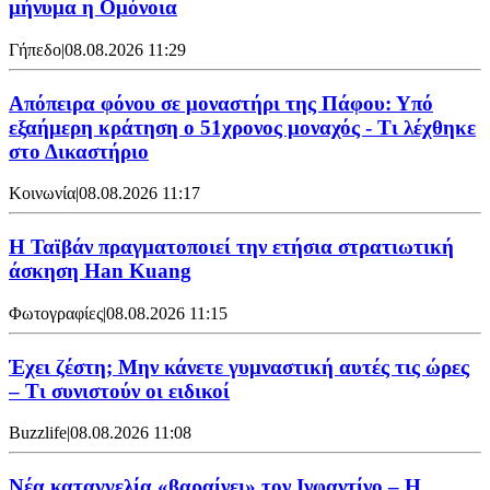
μήνυμα η Ομόνοια
Γήπεδο
|
08.08.2026 11:29
Απόπειρα φόνου σε μοναστήρι της Πάφου: Υπό
εξαήμερη κράτηση ο 51χρονος μοναχός - Τι λέχθηκε
στο Δικαστήριο
Κοινωνία
|
08.08.2026 11:17
Η Ταϊβάν πραγματοποιεί την ετήσια στρατιωτική
άσκηση Han Kuang
Φωτογραφίες
|
08.08.2026 11:15
Έχει ζέστη; Μην κάνετε γυμναστική αυτές τις ώρες
– Τι συνιστούν οι ειδικοί
Buzzlife
|
08.08.2026 11:08
Νέα καταγγελία «βαραίνει» τον Ινφαντίνο – Η