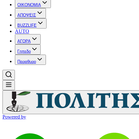
OIKONOMIA
ΑΠΟΨΕΙΣ
BUZZLIFE
AUTO
ΑΓΟΡΑ
Γηπεδο
Παραθυρο
Powered by