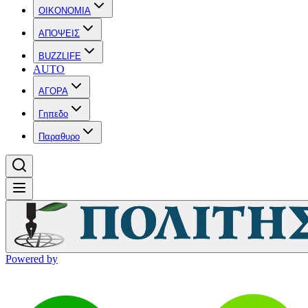
OIKONOMIA
ΑΠΟΨΕΙΣ
BUZZLIFE
AUTO
ΑΓΟΡΑ
Γηπεδο
Παραθυρο
Powered by