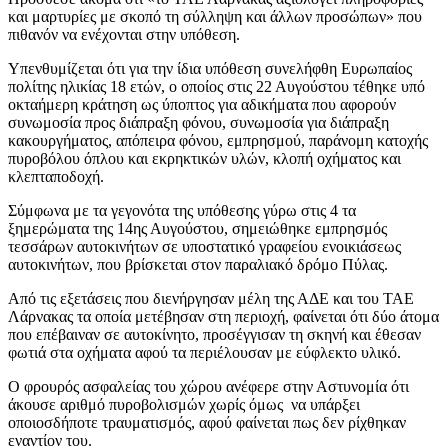
και μαρτυρίες με σκοπό τη σύλληψη και άλλων προσώπων» που
πιθανόν να ενέχονται στην υπόθεση.
Υπενθυμίζεται ότι για την ίδια υπόθεση συνελήφθη Ευρωπαίος
πολίτης ηλικίας 18 ετών, ο οποίος στις 22 Αυγούστου τέθηκε υπό
οκταήμερη κράτηση ως ύποπτος για αδικήματα που αφορούν
συνωμοσία προς διάπραξη φόνου, συνωμοσία για διάπραξη
κακουργήματος, απόπειρα φόνου, εμπρησμού, παράνομη κατοχής
πυροβόλου όπλου και εκρηκτικών υλών, κλοπή οχήματος και
κλεπταποδοχή.
Σύμφωνα με τα γεγονότα της υπόθεσης γύρω στις 4 τα
ξημερώματα της 14ης Αυγούστου, σημειώθηκε εμπρησμός
τεσσάρων αυτοκινήτων σε υποστατικό γραφείου ενοικιάσεως
αυτοκινήτων, που βρίσκεται στον παραλιακό δρόμο Πύλας.
Από τις εξετάσεις που διενήργησαν μέλη της ΑΔΕ και του ΤΑΕ
Λάρνακας τα οποία μετέβησαν στη περιοχή, φαίνεται ότι δύο άτομα
που επέβαιναν σε αυτοκίνητο, προσέγγισαν τη σκηνή και έθεσαν
φωτιά στα οχήματα αφού τα περιέλουσαν με εύφλεκτο υλικό.
Ο φρουρός ασφαλείας του χώρου ανέφερε στην Αστυνομία ότι
άκουσε αριθμό πυροβολισμών χωρίς όμως να υπάρξει
οποιοσδήποτε τραυματισμός, αφού φαίνεται πως δεν ρίχθηκαν
εναντίον του.