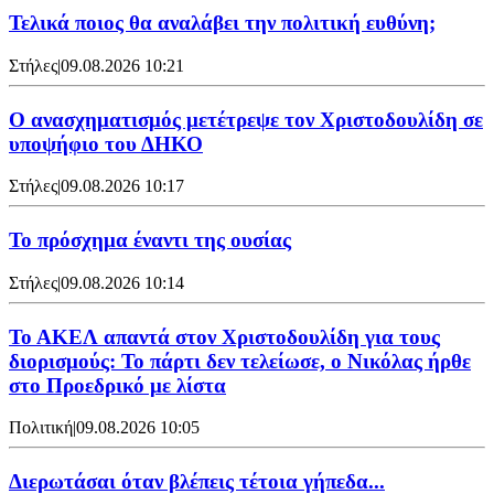
Τελικά ποιος θα αναλάβει την πολιτική ευθύνη;
Στήλες
|
09.08.2026 10:21
Ο ανασχηματισμός μετέτρεψε τον Χριστοδουλίδη σε
υποψήφιο του ΔΗΚΟ
Στήλες
|
09.08.2026 10:17
Το πρόσχημα έναντι της ουσίας
Στήλες
|
09.08.2026 10:14
Το ΑΚΕΛ απαντά στον Χριστοδουλίδη για τους
διορισμούς: Το πάρτι δεν τελείωσε, ο Νικόλας ήρθε
στο Προεδρικό με λίστα
Πολιτική
|
09.08.2026 10:05
Διερωτάσαι όταν βλέπεις τέτοια γήπεδα...