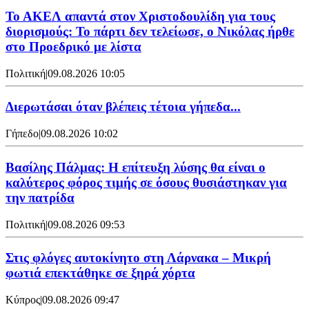
Το ΑΚΕΛ απαντά στον Χριστοδουλίδη για τους
διορισμούς: Το πάρτι δεν τελείωσε, ο Νικόλας ήρθε
στο Προεδρικό με λίστα
Πολιτική
|
09.08.2026 10:05
Διερωτάσαι όταν βλέπεις τέτοια γήπεδα...
Γήπεδο
|
09.08.2026 10:02
Βασίλης Πάλμας: Η επίτευξη λύσης θα είναι ο
καλύτερος φόρος τιμής σε όσους θυσιάστηκαν για
την πατρίδα
Πολιτική
|
09.08.2026 09:53
Στις φλόγες αυτοκίνητο στη Λάρνακα – Μικρή
φωτιά επεκτάθηκε σε ξηρά χόρτα
Κύπρος
|
09.08.2026 09:47