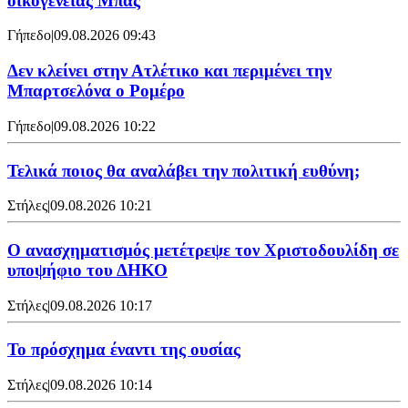
οικογένειας Μπας
Γήπεδο
|
09.08.2026 09:43
Δεν κλείνει στην Ατλέτικο και περιμένει την
Μπαρτσελόνα ο Ρομέρο
Γήπεδο
|
09.08.2026 10:22
Τελικά ποιος θα αναλάβει την πολιτική ευθύνη;
Στήλες
|
09.08.2026 10:21
Ο ανασχηματισμός μετέτρεψε τον Χριστοδουλίδη σε
υποψήφιο του ΔΗΚΟ
Στήλες
|
09.08.2026 10:17
Το πρόσχημα έναντι της ουσίας
Στήλες
|
09.08.2026 10:14