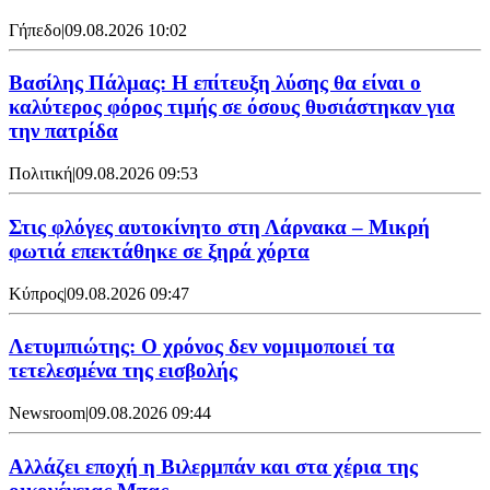
Γήπεδο
|
09.08.2026 10:02
Βασίλης Πάλμας: Η επίτευξη λύσης θα είναι ο
καλύτερος φόρος τιμής σε όσους θυσιάστηκαν για
την πατρίδα
Πολιτική
|
09.08.2026 09:53
Στις φλόγες αυτοκίνητο στη Λάρνακα – Μικρή
φωτιά επεκτάθηκε σε ξηρά χόρτα
Κύπρος
|
09.08.2026 09:47
Λετυμπιώτης: Ο χρόνος δεν νομιμοποιεί τα
τετελεσμένα της εισβολής
Newsroom
|
09.08.2026 09:44
Aλλάζει εποχή η Βιλερμπάν και στα χέρια της