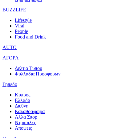
BUZZLIFE
Lifestyle
Viral
People
Food and Drink
AUTO
ΑΓΟΡΑ
Δελτια Τυπου
Φυλλαδια Προσφορων
Γηπεδο
Κυπρος
Ελλαδα
Διεθνη
Καλαθοσφαιρα
Αλλα Σπορ
Ντριμπλες
Αποψεις