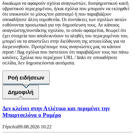
δικαίωμα να αφαιρούν σχόλια αναγνωστών, δυσφημιστικού και/ή
υβριστικού περιεχομένου, ή/και σχόλια που μπορούν να εκληφθεί
ότι υποκινούν το μίσος/τον ρατσισμό ή που παραβιάζουν
οποιαδήποτε άλλη νομοθεσία. Οι συντάκτες των σχολίων αυτών
ευθύνονται προσωπικά για την δημοσίευση τους. Αν κάποιος
αναγνώστης/συντάκτης σχολίου, το οποίο αφαιρείται, θεωρεί ότι
έχει στοιχεία που αποδεικνύουν το αληθές του περιεχομένου του,
μπορεί να τα αποστείλει στην διεύθυνση της ιστοσελίδας για να
διερευνηθούν. Προτρέπουμε τους αναγνώστες μας να κάνουν
report / flag σχόλια που πιστεύουν ότι παραβιάζουν τους πιο πάνω
κανόνες. Σχόλια που περιέχουν URL / links σε οποιαδήποτε
σελίδα, δεν δημοσιεύονται αυτόματα.
Ροή ειδήσεων
Δημοφιλή
Δεν κλείνει στην Ατλέτικο και περιμένει την
Μπαρτσελόνα ο Ρομέρο
Γήπεδο
|
09.08.2026 10:22