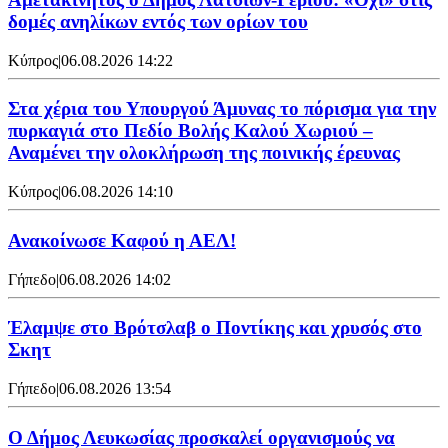
δομές ανηλίκων εντός των ορίων του
Κύπρος
|
06.08.2026 14:22
Στα χέρια του Υπουργού Άμυνας το πόρισμα για την
πυρκαγιά στο Πεδίο Βολής Καλού Χωριού –
Αναμένει την ολοκλήρωση της ποινικής έρευνας
Κύπρος
|
06.08.2026 14:10
Ανακοίνωσε Καφού η ΑΕΛ!
Γήπεδο
|
06.08.2026 14:02
Έλαμψε στο Βρότσλαβ ο Ποντίκης και χρυσός στο
Σκητ
Γήπεδο
|
06.08.2026 13:54
Ο Δήμος Λευκωσίας προσκαλεί οργανισμούς να