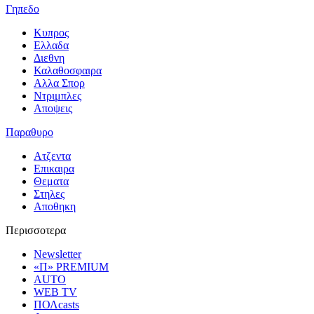
Γηπεδο
Κυπρος
Ελλαδα
Διεθνη
Καλαθοσφαιρα
Αλλα Σπορ
Ντριμπλες
Αποψεις
Παραθυρο
Ατζεντα
Επικαιρα
Θεματα
Στηλες
Αποθηκη
Περισσοτερα
Newsletter
«Π» PREMIUM
AUTO
WEB TV
ΠΟΛcasts