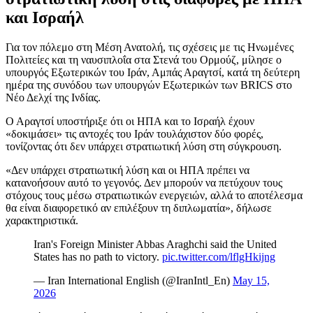
και Ισραήλ
Για τον πόλεμο στη Μέση Ανατολή, τις σχέσεις με τις Ηνωμένες
Πολιτείες και τη ναυσιπλοΐα στα Στενά του Ορμούζ, μίλησε ο
υπουργός Εξωτερικών του Ιράν, Αμπάς Αραγτσί, κατά τη δεύτερη
ημέρα της συνόδου των υπουργών Εξωτερικών των BRICS στο
Νέο Δελχί της Ινδίας.
Ο Αραγτσί υποστήριξε ότι οι ΗΠΑ και το Ισραήλ έχουν
«δοκιμάσει» τις αντοχές του Ιράν τουλάχιστον δύο φορές,
τονίζοντας ότι δεν υπάρχει στρατιωτική λύση στη σύγκρουση.
«Δεν υπάρχει στρατιωτική λύση και οι ΗΠΑ πρέπει να
κατανοήσουν αυτό το γεγονός. Δεν μπορούν να πετύχουν τους
στόχους τους μέσω στρατιωτικών ενεργειών, αλλά το αποτέλεσμα
θα είναι διαφορετικό αν επιλέξουν τη διπλωματία», δήλωσε
χαρακτηριστικά.
Iran's Foreign Minister Abbas Araghchi said the United
States has no path to victory.
pic.twitter.com/lflgHkijng
— Iran International English (@IranIntl_En)
May 15,
2026