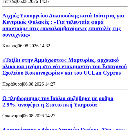
Γήπεδο
|
06.08.2026 14:37
Αιχμές Υπουργείου Δικαιοσύνης κατά Ισότητας για
Κεντρικές Φυλακές : «Για τελευταία φορά
απαντούμε στις επαναλαμβανόμενες επιστολές της
συντεχνίας»
Κύπρος
|
06.08.2026 14:32
«Ταξίδι στην Αμμόχωστο»: Μαρτυρίες, αρχειακό
υλικό και μνήμη στο νέο ντοκιμαντέρ του Εσπερινού
Σχολείου Κοκκινοχωρίων και του UCLan Cyprus
Παράθυρο
|
06.08.2026 14:27
Ο πληθωρισμός τον Ιούλιο αυξήθηκε με ρυθμό
2,9%, αναφέρει η Στατιστική Υπηρεσία
Οικονομία
|
06.08.2026 14:27
Αμετακίνητος ο Δήμος Λατσιών-Γερίου: «Όχι» στις