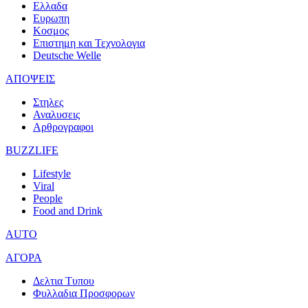
Ελλαδα
Ευρωπη
Κοσμος
Επιστημη και Τεχνολογια
Deutsche Welle
ΑΠΟΨΕΙΣ
Στηλες
Αναλυσεις
Αρθρογραφοι
BUZZLIFE
Lifestyle
Viral
People
Food and Drink
AUTO
ΑΓΟΡΑ
Δελτια Τυπου
Φυλλαδια Προσφορων