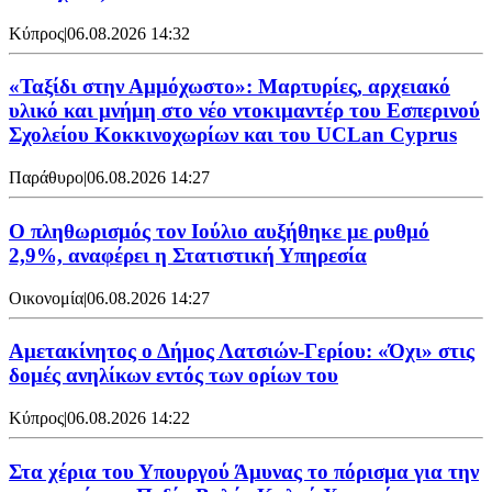
Κύπρος
|
06.08.2026 14:32
«Ταξίδι στην Αμμόχωστο»: Μαρτυρίες, αρχειακό
υλικό και μνήμη στο νέο ντοκιμαντέρ του Εσπερινού
Σχολείου Κοκκινοχωρίων και του UCLan Cyprus
Παράθυρο
|
06.08.2026 14:27
Ο πληθωρισμός τον Ιούλιο αυξήθηκε με ρυθμό
2,9%, αναφέρει η Στατιστική Υπηρεσία
Οικονομία
|
06.08.2026 14:27
Αμετακίνητος ο Δήμος Λατσιών-Γερίου: «Όχι» στις
δομές ανηλίκων εντός των ορίων του
Κύπρος
|
06.08.2026 14:22
Στα χέρια του Υπουργού Άμυνας το πόρισμα για την