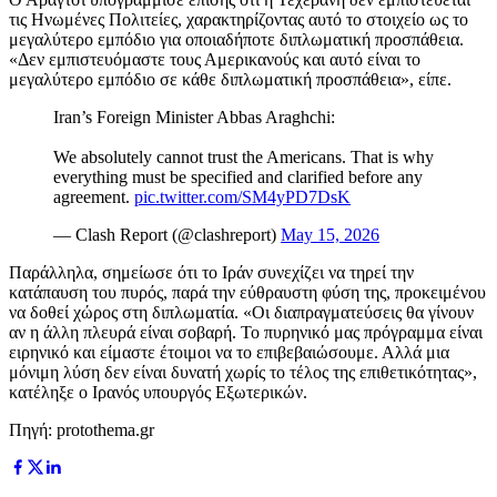
τις Ηνωμένες Πολιτείες, χαρακτηρίζοντας αυτό το στοιχείο ως το
μεγαλύτερο εμπόδιο για οποιαδήποτε διπλωματική προσπάθεια.
«Δεν εμπιστευόμαστε τους Αμερικανούς και αυτό είναι το
μεγαλύτερο εμπόδιο σε κάθε διπλωματική προσπάθεια», είπε.
Iran’s Foreign Minister Abbas Araghchi:
We absolutely cannot trust the Americans. That is why
everything must be specified and clarified before any
agreement.
pic.twitter.com/SM4yPD7DsK
— Clash Report (@clashreport)
May 15, 2026
Παράλληλα, σημείωσε ότι το Ιράν συνεχίζει να τηρεί την
κατάπαυση του πυρός, παρά την εύθραυστη φύση της, προκειμένου
να δοθεί χώρος στη διπλωματία. «Οι διαπραγματεύσεις θα γίνουν
αν η άλλη πλευρά είναι σοβαρή. Το πυρηνικό μας πρόγραμμα είναι
ειρηνικό και είμαστε έτοιμοι να το επιβεβαιώσουμε. Αλλά μια
μόνιμη λύση δεν είναι δυνατή χωρίς το τέλος της επιθετικότητας»,
κατέληξε ο Ιρανός υπουργός Εξωτερικών.
Πηγή: protothema.gr