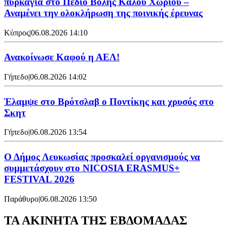
πυρκαγιά στο Πεδίο Βολής Καλού Χωριού –
Αναμένει την ολοκλήρωση της ποινικής έρευνας
Κύπρος
|
06.08.2026 14:10
Ανακοίνωσε Καφού η ΑΕΛ!
Γήπεδο
|
06.08.2026 14:02
Έλαμψε στο Βρότσλαβ ο Ποντίκης και χρυσός στο
Σκητ
Γήπεδο
|
06.08.2026 13:54
Ο Δήμος Λευκωσίας προσκαλεί οργανισμούς να
συμμετάσχουν στο NICOSIA ERASMUS+
FESTIVAL 2026
Παράθυρο
|
06.08.2026 13:50
ΤΑ ΑΚΙΝΗΤΑ ΤΗΣ ΕΒΔΟΜΑΔΑΣ