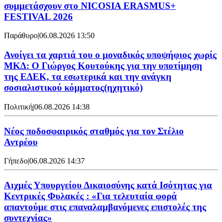
συμμετάσχουν στο NICOSIA ERASMUS+
FESTIVAL 2026
Παράθυρο
|
06.08.2026 13:50
Ανοίγει τα χαρτιά του ο μοναδικός υποψήφιος χωρίς
ΜΚΔ: Ο Γιώργος Κουτούκης για την υποτίμηση
της ΕΔΕΚ, τα εσωτερικά και την ανάγκη
σοσιαλιστικού κόμματος(ηχητικό)
Πολιτική
|
06.08.2026 14:38
Νέος ποδοσφαιρικός σταθμός για τον Στέλιο
Αντρέου
Γήπεδο
|
06.08.2026 14:37
Αιχμές Υπουργείου Δικαιοσύνης κατά Ισότητας για
Κεντρικές Φυλακές : «Για τελευταία φορά
απαντούμε στις επαναλαμβανόμενες επιστολές της
συντεχνίας»