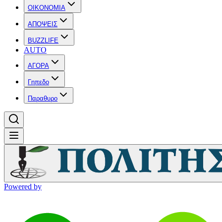
OIKONOMIA
ΑΠΟΨΕΙΣ
BUZZLIFE
AUTO
ΑΓΟΡΑ
Γηπεδο
Παραθυρο
Powered by