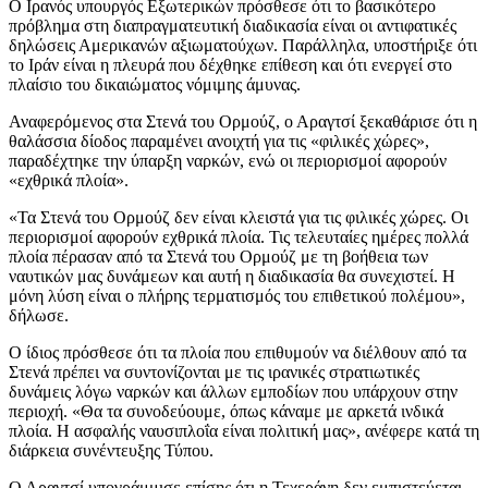
Ο Ιρανός υπουργός Εξωτερικών πρόσθεσε ότι το βασικότερο
πρόβλημα στη διαπραγματευτική διαδικασία είναι οι αντιφατικές
δηλώσεις Αμερικανών αξιωματούχων. Παράλληλα, υποστήριξε ότι
το Ιράν είναι η πλευρά που δέχθηκε επίθεση και ότι ενεργεί στο
πλαίσιο του δικαιώματος νόμιμης άμυνας.
Αναφερόμενος στα Στενά του Ορμούζ, ο Αραγτσί ξεκαθάρισε ότι η
θαλάσσια δίοδος παραμένει ανοιχτή για τις «φιλικές χώρες»,
παραδέχτηκε την ύπαρξη ναρκών, ενώ οι περιορισμοί αφορούν
«εχθρικά πλοία».
«Τα Στενά του Ορμούζ δεν είναι κλειστά για τις φιλικές χώρες. Οι
περιορισμοί αφορούν εχθρικά πλοία. Τις τελευταίες ημέρες πολλά
πλοία πέρασαν από τα Στενά του Ορμούζ με τη βοήθεια των
ναυτικών μας δυνάμεων και αυτή η διαδικασία θα συνεχιστεί. Η
μόνη λύση είναι ο πλήρης τερματισμός του επιθετικού πολέμου»,
δήλωσε.
Ο ίδιος πρόσθεσε ότι τα πλοία που επιθυμούν να διέλθουν από τα
Στενά πρέπει να συντονίζονται με τις ιρανικές στρατιωτικές
δυνάμεις λόγω ναρκών και άλλων εμποδίων που υπάρχουν στην
περιοχή. «Θα τα συνοδεύουμε, όπως κάναμε με αρκετά ινδικά
πλοία. Η ασφαλής ναυσιπλοΐα είναι πολιτική μας», ανέφερε κατά τη
διάρκεια συνέντευξης Τύπου.
Ο Αραγτσί υπογράμμισε επίσης ότι η Τεχεράνη δεν εμπιστεύεται