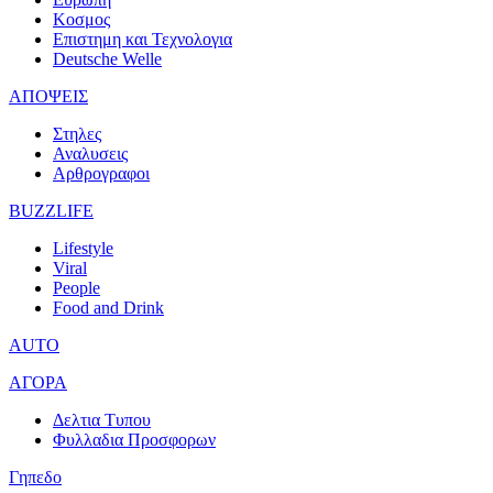
Κοσμος
Επιστημη και Τεχνολογια
Deutsche Welle
ΑΠΟΨΕΙΣ
Στηλες
Αναλυσεις
Αρθρογραφοι
BUZZLIFE
Lifestyle
Viral
People
Food and Drink
AUTO
ΑΓΟΡΑ
Δελτια Τυπου
Φυλλαδια Προσφορων
Γηπεδο