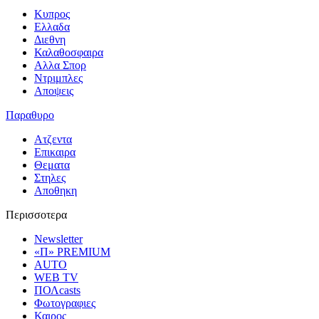
Κυπρος
Ελλαδα
Διεθνη
Καλαθοσφαιρα
Αλλα Σπορ
Ντριμπλες
Αποψεις
Παραθυρο
Ατζεντα
Επικαιρα
Θεματα
Στηλες
Αποθηκη
Περισσοτερα
Newsletter
«Π» PREMIUM
AUTO
WEB TV
ΠΟΛcasts
Φωτογραφιες
Καιρος