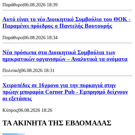
Παράθυρο
|
06.08.2026 18:39
Αυτό είναι το νέο Διοικητικό Συμβούλιο του ΘΟΚ -
Παραμένει πρόεδρος ο Παντελής Βουτουρής
Παράθυρο
|
06.08.2026 18:34
Νέα πρόσωπα στα Διοικητικά Συμβούλια των
ημικρατικών οργανισμών – Αναλυτικά τα ονόματα
Πολιτική
|
06.08.2026 18:31
Χειροπέδες σε 16χρονο για την πυρκαγιά στην
πρώην μπυραρία Corner Pub - Εμπρησμό δείχνουν
οι εξετάσεις
Κύπρος
|
06.08.2026 18:26
ΤΑ ΑΚΙΝΗΤΑ ΤΗΣ ΕΒΔΟΜΑΔΑΣ