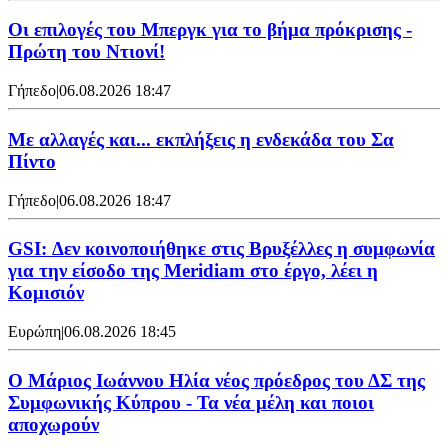
Οι επιλογές του Μπεργκ για το βήμα πρόκρισης -
Πρώτη του Ντιονί!
Γήπεδο
|
06.08.2026 18:47
Με αλλαγές και... εκπλήξεις η ενδεκάδα του Σα
Πίντο
Γήπεδο
|
06.08.2026 18:47
GSI: Δεν κοινοποιήθηκε στις Βρυξέλλες η συμφωνία
για την είσοδο της Meridiam στο έργο, λέει η
Κομισιόν
Ευρώπη
|
06.08.2026 18:45
Ο Μάριος Ιωάννου Ηλία νέος πρόεδρος του ΔΣ της
Συμφωνικής Κύπρου - Τα νέα μέλη και ποιοι
αποχωρούν