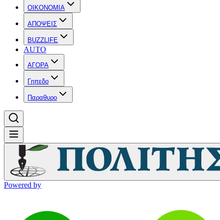
OIKONOMIA
ΑΠΟΨΕΙΣ
BUZZLIFE
AUTO
ΑΓΟΡΑ
Γηπεδο
Παραθυρο
Powered by