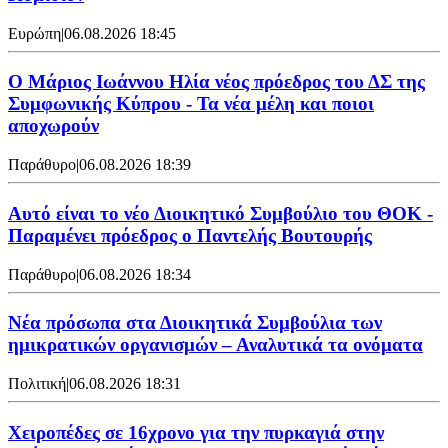
Ευρώπη
|
06.08.2026 18:45
Ο Μάριος Ιωάννου Ηλία νέος πρόεδρος του ΔΣ της
Συμφωνικής Κύπρου - Τα νέα μέλη και ποιοι
αποχωρούν
Παράθυρο
|
06.08.2026 18:39
Αυτό είναι το νέο Διοικητικό Συμβούλιο του ΘΟΚ -
Παραμένει πρόεδρος ο Παντελής Βουτουρής
Παράθυρο
|
06.08.2026 18:34
Νέα πρόσωπα στα Διοικητικά Συμβούλια των
ημικρατικών οργανισμών – Αναλυτικά τα ονόματα
Πολιτική
|
06.08.2026 18:31
Χειροπέδες σε 16χρονο για την πυρκαγιά στην