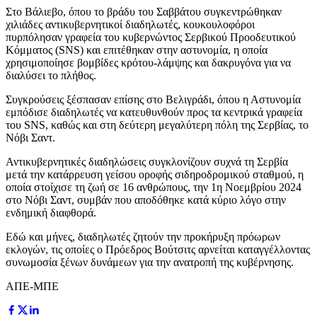
Στο Βάλιεβο, όπου το βράδυ του Σαββάτου συγκεντρώθηκαν
χιλιάδες αντικυβερνητικοί διαδηλωτές, κουκουλοφόροι
πυρπόλησαν γραφεία του κυβερνώντος Σερβικού Προοδευτικού
Κόμματος (SNS) και επιτέθηκαν στην αστυνομία, η οποία
χρησιμοποίησε βομβίδες κρότου-λάμψης και δακρυγόνα για να
διαλύσει το πλήθος.
Συγκρούσεις ξέσπασαν επίσης στο Βελιγράδι, όπου η Αστυνομία
εμπόδισε διαδηλωτές να κατευθυνθούν προς τα κεντρικά γραφεία
του SNS, καθώς και στη δεύτερη μεγαλύτερη πόλη της Σερβίας, το
Νόβι Σαντ.
Αντικυβερνητικές διαδηλώσεις συγκλονίζουν συχνά τη Σερβία
μετά την κατάρρευση γείσου οροφής σιδηροδρομικού σταθμού, η
οποία στοίχισε τη ζωή σε 16 ανθρώπους, την 1η Νοεμβρίου 2024
στο Νόβι Σαντ, συμβάν που αποδόθηκε κατά κύριο λόγο στην
ενδημική διαφθορά.
Εδώ και μήνες, διαδηλωτές ζητούν την προκήρυξη πρόωρων
εκλογών, τις οποίες ο Πρόεδρος Βούτσιτς αρνείται καταγγέλλοντας
συνωμοσία ξένων δυνάμεων για την ανατροπή της κυβέρνησης.
ΑΠΕ-ΜΠΕ