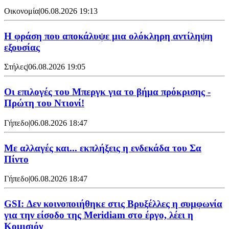
Οικονομία
|
06.08.2026 19:13
Η φράση που αποκάλυψε μια ολόκληρη αντίληψη
εξουσίας
Στήλες
|
06.08.2026 19:05
Οι επιλογές του Μπεργκ για το βήμα πρόκρισης -
Πρώτη του Ντιονί!
Γήπεδο
|
06.08.2026 18:47
Με αλλαγές και... εκπλήξεις η ενδεκάδα του Σα
Πίντο
Γήπεδο
|
06.08.2026 18:47
GSI: Δεν κοινοποιήθηκε στις Βρυξέλλες η συμφωνία
για την είσοδο της Meridiam στο έργο, λέει η
Κομισιόν