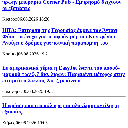
πρώην μπυραρία Corner Pub - Εμπρησμό δείχνουν
οι εξετάσεις
Κύπρος
|
06.08.2026 18:26
ΗΠΑ: Επιτροπή της Γερουσίας έκρινε τον Άντονι
Φάουτσι ένοχο για περιφρόνηση του Κογκρέσου –
Ανοίγει ο δρόμος για ποινική παραπομπή του
Κόσμος
|
06.08.2026 19:21
Σε αμερικανικά χέρια η EasyJet έναντι του ποσού-
μαμούθ των 5,7 δισ. λιρών: Παραμένει μέτοχος στην
εταιρεία ο Στέλιος Χατζηιωάννου
Οικονομία
|
06.08.2026 19:13
Η φράση που αποκάλυψε μια ολόκληρη αντίληψη
εξουσίας
Στήλες
|
06.08.2026 19:05