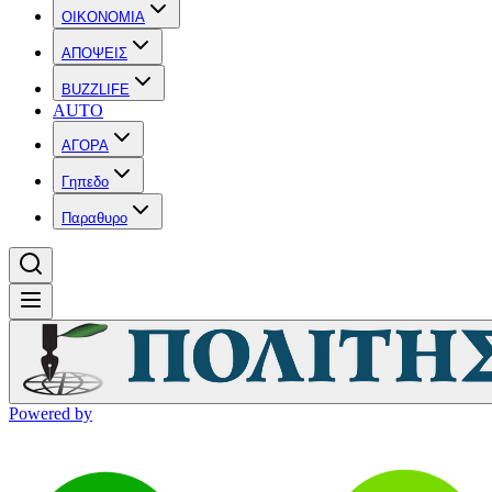
OIKONOMIA
ΑΠΟΨΕΙΣ
BUZZLIFE
AUTO
ΑΓΟΡΑ
Γηπεδο
Παραθυρο
Powered by