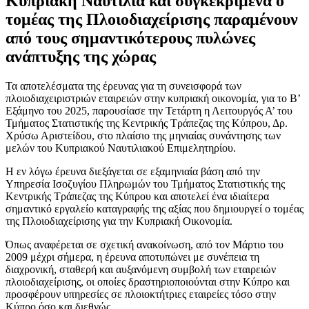
Κυπριακή Ναυτιλία και συγκεκριμένα ο
τομέας της Πλοιοδιαχείρισης παραμένουν
από τους σημαντικότερους πυλώνες
ανάπτυξης της χώρας
Τα αποτελέσματα της έρευνας για τη συνεισφορά των
πλοιοδιαχειριστριών εταιρειών στην κυπριακή οικονομία, για το Β’
Εξάμηνο του 2025, παρουσίασε την Τετάρτη η Λειτουργός Α’ του
Τμήματος Στατιστικής της Κεντρικής Τράπεζας της Κύπρου, Δρ.
Χρύσω Αριστείδου, στο πλαίσιο της μηνιαίας συνάντησης των
μελών του Κυπριακού Ναυτιλιακού Επιμελητηρίου.
Η εν λόγω έρευνα διεξάγεται σε εξαμηνιαία βάση από την
Υπηρεσία Ισοζυγίου Πληρωμών του Τμήματος Στατιστικής της
Κεντρικής Τράπεζας της Κύπρου και αποτελεί ένα ιδιαίτερα
σημαντικό εργαλείο καταγραφής της αξίας που δημιουργεί ο τομέας
της Πλοιοδιαχείρισης για την Κυπριακή Οικονομία.
Όπως αναφέρεται σε σχετική ανακοίνωση, από τον Μάρτιο του
2009 μέχρι σήμερα, η έρευνα αποτυπώνει με συνέπεια τη
διαχρονική, σταθερή και αυξανόμενη συμβολή των εταιρειών
πλοιοδιαχείρισης, οι οποίες δραστηριοποιούνται στην Κύπρο και
προσφέρουν υπηρεσίες σε πλοιοκτήτριες εταιρείες τόσο στην
Κύπρο όσο και διεθνώς.