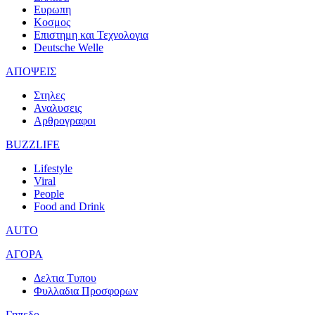
Ευρωπη
Κοσμος
Επιστημη και Τεχνολογια
Deutsche Welle
ΑΠΟΨΕΙΣ
Στηλες
Αναλυσεις
Αρθρογραφοι
BUZZLIFE
Lifestyle
Viral
People
Food and Drink
AUTO
ΑΓΟΡΑ
Δελτια Τυπου
Φυλλαδια Προσφορων
Γηπεδο