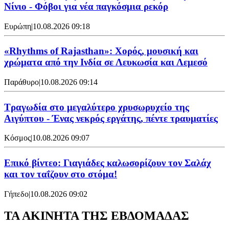
Νίνιο - Φόβοι για νέα παγκόσμια ρεκόρ
Ευρώπη
|
10.08.2026 09:18
«Rhythms of Rajasthan»: Χορός, μουσική και
χρώματα από την Ινδία σε Λευκωσία και Λεμεσό
Παράθυρο
|
10.08.2026 09:14
Τραγωδία στο μεγαλύτερο χρυσωρυχείο της
Αιγύπτου - Ένας νεκρός εργάτης, πέντε τραυματίες
Κόσμος
|
10.08.2026 09:07
Επικό βίντεο: Γιαγιάδες καλωσορίζουν τον Σαλάχ
και τον ταΐζουν στο στόμα!
Γήπεδο
|
10.08.2026 09:02
ΤΑ ΑΚΙΝΗΤΑ ΤΗΣ ΕΒΔΟΜΑΔΑΣ