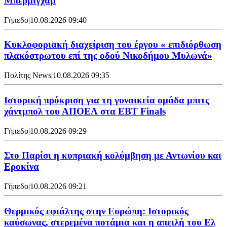
Μπέρμιγχαμ
Γήπεδο
|
10.08.2026 09:40
Κυκλοφοριακή διαχείριση του έργου « επιδιόρθωση
πλακόστρωτου επί της οδού Νικοδήμου Μυλωνά»
Πολίτης News
|
10.08.2026 09:35
Ιστορική πρόκριση για τη γυναικεία ομάδα μπιτς
χάντμπολ του ΑΠΟΕΛ στα EBT Finals
Γήπεδο
|
10.08.2026 09:29
Στο Παρίσι η κυπριακή κολύμβηση με Αντωνίου και
Εροκίνα
Γήπεδο
|
10.08.2026 09:21
Θερμικός εφιάλτης στην Ευρώπη: Ιστορικός
καύσωνας, στερεμένα ποτάμια και η απειλή του Ελ