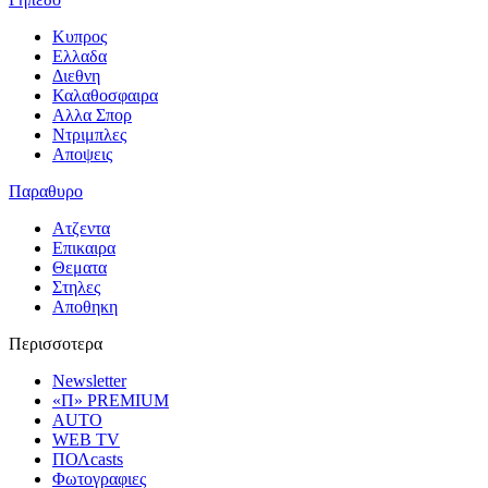
Κυπρος
Ελλαδα
Διεθνη
Καλαθοσφαιρα
Αλλα Σπορ
Ντριμπλες
Αποψεις
Παραθυρο
Ατζεντα
Επικαιρα
Θεματα
Στηλες
Αποθηκη
Περισσοτερα
Newsletter
«Π» PREMIUM
AUTO
WEB TV
ΠΟΛcasts
Φωτογραφιες