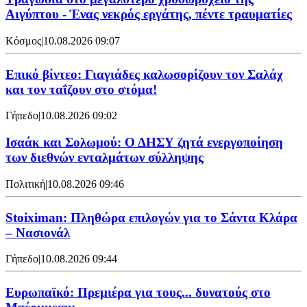
Αιγύπτου - Ένας νεκρός εργάτης, πέντε τραυματίες
Κόσμος
|
10.08.2026 09:07
Επικό βίντεο: Γιαγιάδες καλωσορίζουν τον Σαλάχ
και τον ταΐζουν στο στόμα!
Γήπεδο
|
10.08.2026 09:02
Ισαάκ και Σολωμού: Ο ΔΗΣΥ ζητά ενεργοποίηση
των διεθνών ενταλμάτων σύλληψης
Πολιτική
|
10.08.2026 09:46
Stoiximan: Πληθώρα επιλογών για το Σάντα Κλάρα
– Νασιονάλ
Γήπεδο
|
10.08.2026 09:44
Ευρωπαϊκό: Πρεμιέρα για τους... δυνατούς στο