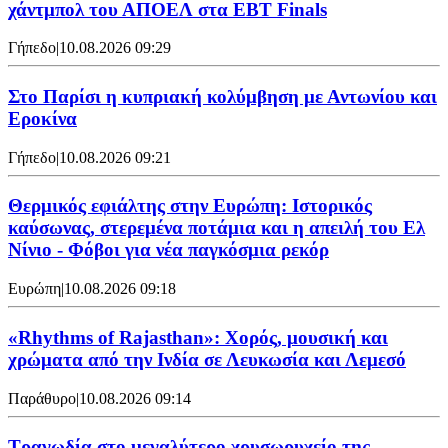
χάντμπολ του ΑΠΟΕΛ στα EBT Finals
Γήπεδο
|
10.08.2026 09:29
Στο Παρίσι η κυπριακή κολύμβηση με Αντωνίου και
Εροκίνα
Γήπεδο
|
10.08.2026 09:21
Θερμικός εφιάλτης στην Ευρώπη: Ιστορικός
καύσωνας, στερεμένα ποτάμια και η απειλή του Ελ
Νίνιο - Φόβοι για νέα παγκόσμια ρεκόρ
Ευρώπη
|
10.08.2026 09:18
«Rhythms of Rajasthan»: Χορός, μουσική και
χρώματα από την Ινδία σε Λευκωσία και Λεμεσό
Παράθυρο
|
10.08.2026 09:14
Τραγωδία στο μεγαλύτερο χρυσωρυχείο της