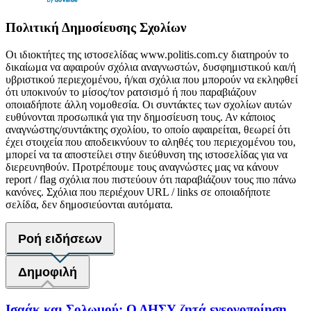
Πολιτική Δημοσίευσης Σχολίων
Οι ιδιοκτήτες της ιστοσελίδας www.politis.com.cy διατηρούν το
δικαίωμα να αφαιρούν σχόλια αναγνωστών, δυσφημιστικού και/ή
υβριστικού περιεχομένου, ή/και σχόλια που μπορούν να εκληφθεί
ότι υποκινούν το μίσος/τον ρατσισμό ή που παραβιάζουν
οποιαδήποτε άλλη νομοθεσία. Οι συντάκτες των σχολίων αυτών
ευθύνονται προσωπικά για την δημοσίευση τους. Αν κάποιος
αναγνώστης/συντάκτης σχολίου, το οποίο αφαιρείται, θεωρεί ότι
έχει στοιχεία που αποδεικνύουν το αληθές του περιεχομένου του,
μπορεί να τα αποστείλει στην διεύθυνση της ιστοσελίδας για να
διερευνηθούν. Προτρέπουμε τους αναγνώστες μας να κάνουν
report / flag σχόλια που πιστεύουν ότι παραβιάζουν τους πιο πάνω
κανόνες. Σχόλια που περιέχουν URL / links σε οποιαδήποτε
σελίδα, δεν δημοσιεύονται αυτόματα.
Ροή ειδήσεων
Δημοφιλή
Ισαάκ και Σολωμού: Ο ΔΗΣΥ ζητά ενεργοποίηση