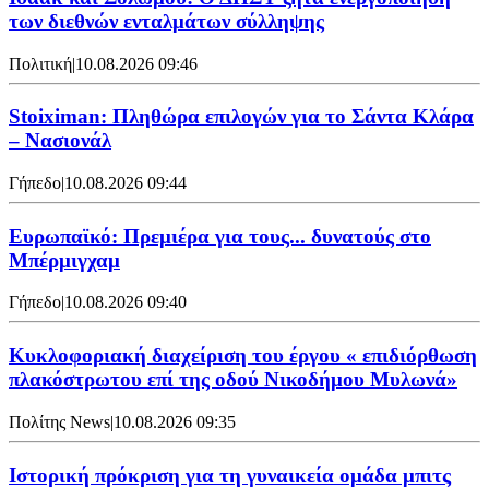
των διεθνών ενταλμάτων σύλληψης
Πολιτική
|
10.08.2026 09:46
Stoiximan: Πληθώρα επιλογών για το Σάντα Κλάρα
– Νασιονάλ
Γήπεδο
|
10.08.2026 09:44
Ευρωπαϊκό: Πρεμιέρα για τους... δυνατούς στο
Μπέρμιγχαμ
Γήπεδο
|
10.08.2026 09:40
Κυκλοφοριακή διαχείριση του έργου « επιδιόρθωση
πλακόστρωτου επί της οδού Νικοδήμου Μυλωνά»
Πολίτης News
|
10.08.2026 09:35
Ιστορική πρόκριση για τη γυναικεία ομάδα μπιτς