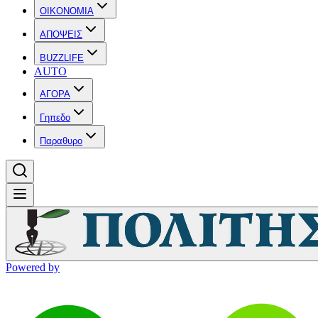
OIKONOMIA
ΑΠΟΨΕΙΣ
BUZZLIFE
AUTO
ΑΓΟΡΑ
Γηπεδο
Παραθυρο
Powered by