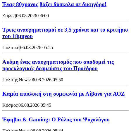
Ένας 80χρονος βάζει δύσκολα σε δικηγόρο!
Στήλες
|
06.08.2026 06:00
Τρεις ανασχηματισμοί σε 3,5 χρόνια και το κριτήριο
του 18μηνου
Πολιτική
|
06.08.2026 05:55
Ακόμη ένας ανασχηματισμός που αποδομεί τις
προεκλογικές δεσμεύσεις του Προέδρου
Πολίτης News
|
06.08.2026 05:50
Καμία επιπλοκή στη συμφωνία με Λίβανο για ΑΟΖ
Κόσμος
|
06.08.2026 05:45
Έφηβοι & Gaming: Ο Ρόλος του Ψυχολόγου
Πολίτης News
|
06.08.2026 05:44