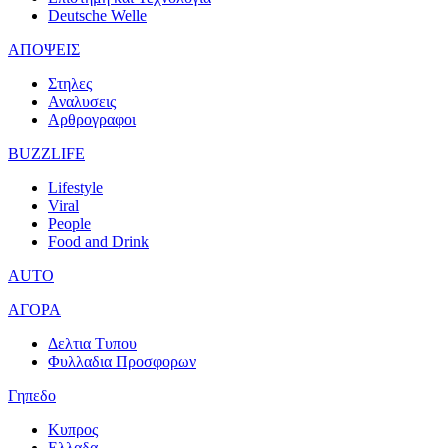
Deutsche Welle
ΑΠΟΨΕΙΣ
Στηλες
Αναλυσεις
Αρθρογραφοι
BUZZLIFE
Lifestyle
Viral
People
Food and Drink
AUTO
ΑΓΟΡΑ
Δελτια Τυπου
Φυλλαδια Προσφορων
Γηπεδο
Κυπρος
Ελλαδα