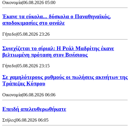
Οικονομία
|
06.08.2026 05:00
Έκανε τα εύκολα... δύσκολα ο Παναθηναϊκός,
αποδοκιμασίες στο φινάλε
Γήπεδο
|
05.08.2026 23:26
Συνεχίζεται το σίριαλ: Η Ρεάλ Μαδρίτης έκανε
βελτιωμένη πρόταση στον Βινίσιους
Γήπεδο
|
05.08.2026 23:15
Σε χαμηλότερους ρυθμούς οι πωλήσεις ακινήτων της
Τράπεζας Κύπρου
Οικονομία
|
06.08.2026 06:06
Επειδή απελευθερωθήκατε
Στήλες
|
06.08.2026 06:05