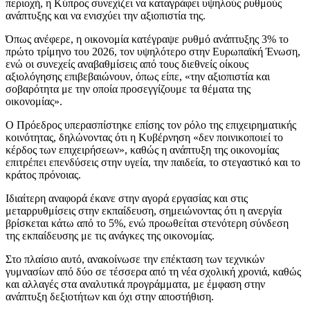
περιοχή, η Κύπρος συνεχίζει να καταγράφει υψηλούς ρυθμούς
ανάπτυξης και να ενισχύει την αξιοπιστία της.
Όπως ανέφερε, η οικονομία κατέγραψε ρυθμό ανάπτυξης 3% το
πρώτο τρίμηνο του 2026, τον υψηλότερο στην Ευρωπαϊκή Ένωση,
ενώ οι συνεχείς αναβαθμίσεις από τους διεθνείς οίκους
αξιολόγησης επιβεβαιώνουν, όπως είπε, «την αξιοπιστία και
σοβαρότητα με την οποία προσεγγίζουμε τα θέματα της
οικονομίας».
Ο Πρόεδρος υπερασπίστηκε επίσης τον ρόλο της επιχειρηματικής
κοινότητας, δηλώνοντας ότι η Κυβέρνηση «δεν ποινικοποιεί το
κέρδος των επιχειρήσεων», καθώς η ανάπτυξη της οικονομίας
επιτρέπει επενδύσεις στην υγεία, την παιδεία, το στεγαστικό και το
κράτος πρόνοιας.
Ιδιαίτερη αναφορά έκανε στην αγορά εργασίας και στις
μεταρρυθμίσεις στην εκπαίδευση, σημειώνοντας ότι η ανεργία
βρίσκεται κάτω από το 5%, ενώ προωθείται στενότερη σύνδεση
της εκπαίδευσης με τις ανάγκες της οικονομίας.
Στο πλαίσιο αυτό, ανακοίνωσε την επέκταση των τεχνικών
γυμνασίων από δύο σε τέσσερα από τη νέα σχολική χρονιά, καθώς
και αλλαγές στα αναλυτικά προγράμματα, με έμφαση στην
ανάπτυξη δεξιοτήτων και όχι στην αποστήθιση.