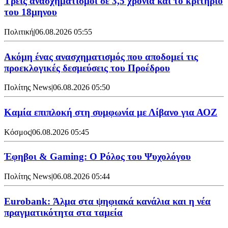
Τρεις ανασχηματισμοί σε 3,5 χρόνια και το κριτήριο
του 18μηνου
Πολιτική
|
06.08.2026 05:55
Ακόμη ένας ανασχηματισμός που αποδομεί τις
προεκλογικές δεσμεύσεις του Προέδρου
Πολίτης News
|
06.08.2026 05:50
Καμία επιπλοκή στη συμφωνία με Λίβανο για ΑΟΖ
Κόσμος
|
06.08.2026 05:45
Έφηβοι & Gaming: Ο Ρόλος του Ψυχολόγου
Πολίτης News
|
06.08.2026 05:44
Eurobank: Άλμα στα ψηφιακά κανάλια και η νέα
πραγματικότητα στα ταμεία