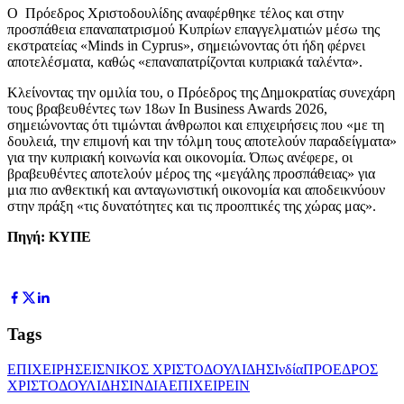
Ο Πρόεδρος Χριστοδουλίδης αναφέρθηκε τέλος και στην
προσπάθεια επαναπατρισμού Κυπρίων επαγγελματιών μέσω της
εκστρατείας «Minds in Cyprus», σημειώνοντας ότι ήδη φέρνει
αποτελέσματα, καθώς «επαναπατρίζονται κυπριακά ταλέντα».
Κλείνοντας την ομιλία του, ο Πρόεδρος της Δημοκρατίας συνεχάρη
τους βραβευθέντες των 18ων In Business Awards 2026,
σημειώνοντας ότι τιμώνται άνθρωποι και επιχειρήσεις που «με τη
δουλειά, την επιμονή και την τόλμη τους αποτελούν παραδείγματα»
για την κυπριακή κοινωνία και οικονομία. Όπως ανέφερε, οι
βραβευθέντες αποτελούν μέρος της «μεγάλης προσπάθειας» για
μια πιο ανθεκτική και ανταγωνιστική οικονομία και αποδεικνύουν
στην πράξη «τις δυνατότητες και τις προοπτικές της χώρας μας».
Πηγή: ΚΥΠΕ
Tags
ΕΠΙΧΕΙΡΗΣΕΙΣ
ΝΙΚΟΣ ΧΡΙΣΤΟΔΟΥΛΙΔΗΣ
Ινδία
ΠΡΟΕΔΡΟΣ
ΧΡΙΣΤΟΔΟΥΛΙΔΗΣ
ΙΝΔΙΑ
ΕΠΙΧΕΙΡΕΙΝ