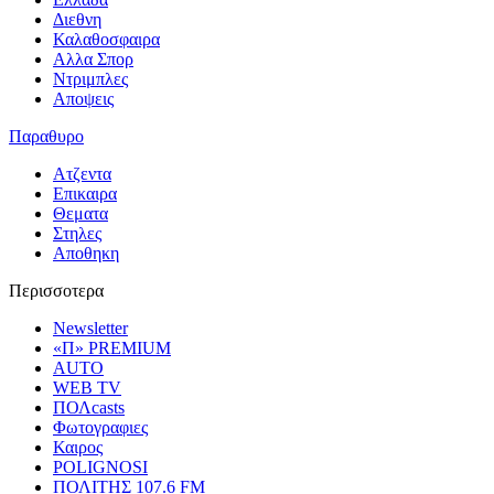
Διεθνη
Καλαθοσφαιρα
Αλλα Σπορ
Ντριμπλες
Αποψεις
Παραθυρο
Ατζεντα
Επικαιρα
Θεματα
Στηλες
Αποθηκη
Περισσοτερα
Newsletter
«Π» PREMIUM
AUTO
WEB TV
ΠΟΛcasts
Φωτογραφιες
Καιρος
POLIGNOSI
ΠΟΛΙΤΗΣ 107.6 FM