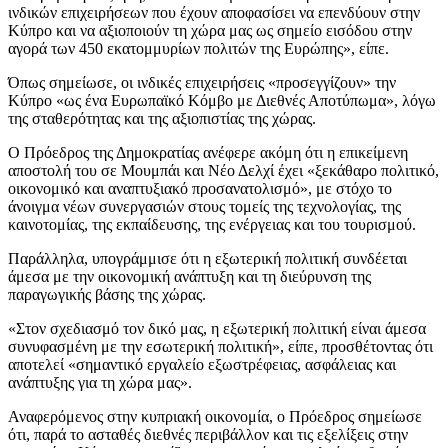
ινδικών επιχειρήσεων που έχουν αποφασίσει να επενδύουν στην
Κύπρο και να αξιοποιούν τη χώρα μας ως σημείο εισόδου στην
αγορά των 450 εκατομμυρίων πολιτών της Ευρώπης», είπε.
Όπως σημείωσε, οι ινδικές επιχειρήσεις «προσεγγίζουν» την
Κύπρο «ως ένα Ευρωπαϊκό Κόμβο με Διεθνές Αποτύπωμα», λόγω
της σταθερότητας και της αξιοπιστίας της χώρας.
Ο Πρόεδρος της Δημοκρατίας ανέφερε ακόμη ότι η επικείμενη
αποστολή του σε Μουμπάι και Νέο Δελχί έχει «ξεκάθαρο πολιτικό,
οικονομικό και αναπτυξιακό προσανατολισμό», με στόχο το
άνοιγμα νέων συνεργασιών στους τομείς της τεχνολογίας, της
καινοτομίας, της εκπαίδευσης, της ενέργειας και του τουρισμού.
Παράλληλα, υπογράμμισε ότι η εξωτερική πολιτική συνδέεται
άμεσα με την οικονομική ανάπτυξη και τη διεύρυνση της
παραγωγικής βάσης της χώρας.
«Στον σχεδιασμό τον δικό μας, η εξωτερική πολιτική είναι άμεσα
συνυφασμένη με την εσωτερική πολιτική», είπε, προσθέτοντας ότι
αποτελεί «σημαντικό εργαλείο εξωστρέφειας, ασφάλειας και
ανάπτυξης για τη χώρα μας».
Αναφερόμενος στην κυπριακή οικονομία, ο Πρόεδρος σημείωσε
ότι, παρά το ασταθές διεθνές περιβάλλον και τις εξελίξεις στην