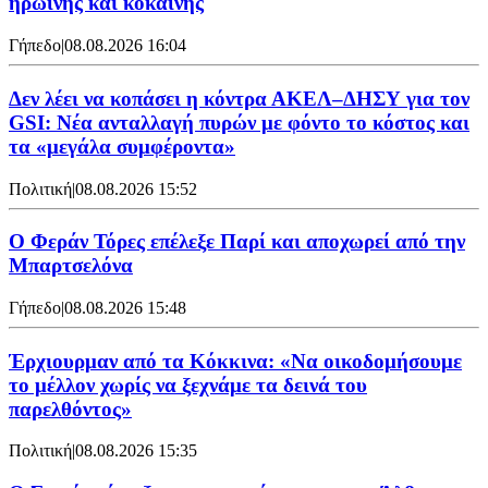
ηρωίνης και κοκαΐνης
Γήπεδο
|
08.08.2026 16:04
Δεν λέει να κοπάσει η κόντρα ΑΚΕΛ–ΔΗΣΥ για τον
GSI: Νέα ανταλλαγή πυρών με φόντο το κόστος και
τα «μεγάλα συμφέροντα»
Πολιτική
|
08.08.2026 15:52
Ο Φεράν Τόρες επέλεξε Παρί και αποχωρεί από την
Μπαρτσελόνα
Γήπεδο
|
08.08.2026 15:48
Έρχιουρμαν από τα Κόκκινα: «Να οικοδομήσουμε
το μέλλον χωρίς να ξεχνάμε τα δεινά του
παρελθόντος»
Πολιτική
|
08.08.2026 15:35