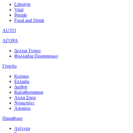
Lifestyle
Viral
People
Food and Drink
AUTO
ΑΓΟΡΑ
Δελτια Τυπου
Φυλλαδια Προσφορων
Γηπεδο
Κυπρος
Ελλαδα
Διεθνη
Καλαθοσφαιρα
Αλλα Σπορ
Ντριμπλες
Αποψεις
Παραθυρο
Ατζεντα