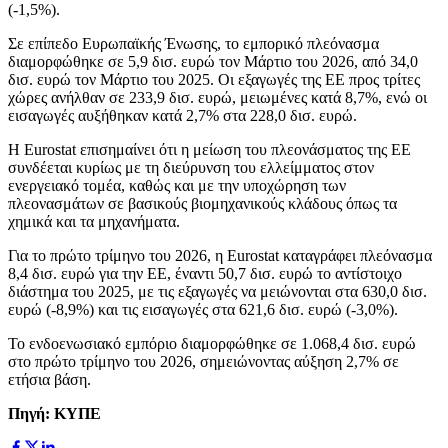
(-1,5%).
Σε επίπεδο Ευρωπαϊκής Ένωσης, το εμπορικό πλεόνασμα
διαμορφώθηκε σε 5,9 δισ. ευρώ τον Μάρτιο του 2026, από 34,0
δισ. ευρώ τον Μάρτιο του 2025. Οι εξαγωγές της ΕΕ προς τρίτες
χώρες ανήλθαν σε 233,9 δισ. ευρώ, μειωμένες κατά 8,7%, ενώ οι
εισαγωγές αυξήθηκαν κατά 2,7% στα 228,0 δισ. ευρώ.
Η Eurostat επισημαίνει ότι η μείωση του πλεονάσματος της ΕΕ
συνδέεται κυρίως με τη διεύρυνση του ελλείμματος στον
ενεργειακό τομέα, καθώς και με την υποχώρηση των
πλεονασμάτων σε βασικούς βιομηχανικούς κλάδους όπως τα
χημικά και τα μηχανήματα.
Για το πρώτο τρίμηνο του 2026, η Eurostat καταγράφει πλεόνασμα
8,4 δισ. ευρώ για την ΕΕ, έναντι 50,7 δισ. ευρώ το αντίστοιχο
διάστημα του 2025, με τις εξαγωγές να μειώνονται στα 630,0 δισ.
ευρώ (-8,9%) και τις εισαγωγές στα 621,6 δισ. ευρώ (-3,0%).
Το ενδοενωσιακό εμπόριο διαμορφώθηκε σε 1.068,4 δισ. ευρώ
στο πρώτο τρίμηνο του 2026, σημειώνοντας αύξηση 2,7% σε
ετήσια βάση.
Πηγή: ΚΥΠΕ