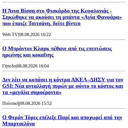
Η Άννα Βίσση στο Φισκάρδο της Κεφαλονιάς -
Σηκώθηκε να ακούσει τη μπάντα «Αγία Φανφάρα»
που έπαιζε Τσιτσάνη, δείτε βίντεο
Web TV
|
08.08.2026 16:22
Ο Μπράντον Κλαρκ πέθανε από τις επιπτώσεις
ηρωίνης και κοκαΐνης
Γήπεδο
|
08.08.2026 16:04
Δεν λέει να κοπάσει η κόντρα ΑΚΕΛ–ΔΗΣΥ για τον
GSI: Νέα ανταλλαγή πυρών με φόντο το κόστος και
τα «μεγάλα συμφέροντα»
Πολιτική
|
08.08.2026 15:52
Ο Φεράν Τόρες επέλεξε Παρί και αποχωρεί από την
Μπαρτσελόνα