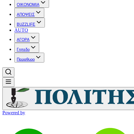
OIKONOMIA
ΑΠΟΨΕΙΣ
BUZZLIFE
AUTO
ΑΓΟΡΑ
Γηπεδο
Παραθυρο
Powered by