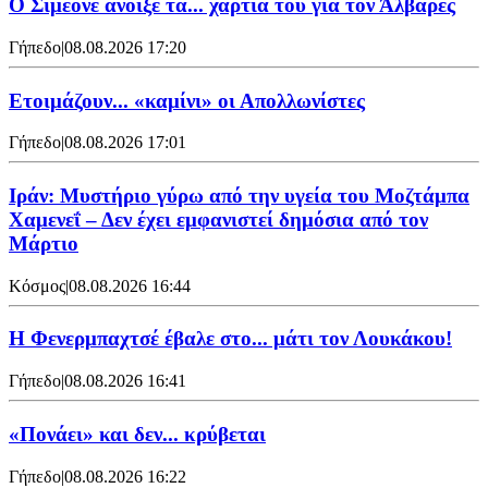
Ο Σιμεόνε άνοιξε τα... χαρτιά του για τον Άλβαρες
Γήπεδο
|
08.08.2026 17:20
Ετοιμάζουν... «καμίνι» οι Απολλωνίστες
Γήπεδο
|
08.08.2026 17:01
Ιράν: Μυστήριο γύρω από την υγεία του Μοζτάμπα
Χαμενεΐ – Δεν έχει εμφανιστεί δημόσια από τον
Μάρτιο
Κόσμος
|
08.08.2026 16:44
Η Φενερμπαχτσέ έβαλε στο... μάτι τον Λουκάκου!
Γήπεδο
|
08.08.2026 16:41
«Πονάει» και δεν... κρύβεται
Γήπεδο
|
08.08.2026 16:22