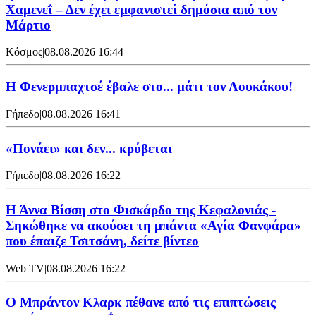
Χαμενεΐ – Δεν έχει εμφανιστεί δημόσια από τον
Μάρτιο
Κόσμος
|
08.08.2026 16:44
Η Φενερμπαχτσέ έβαλε στο... μάτι τον Λουκάκου!
Γήπεδο
|
08.08.2026 16:41
«Πονάει» και δεν... κρύβεται
Γήπεδο
|
08.08.2026 16:22
Η Άννα Βίσση στο Φισκάρδο της Κεφαλονιάς -
Σηκώθηκε να ακούσει τη μπάντα «Αγία Φανφάρα»
που έπαιζε Τσιτσάνη, δείτε βίντεο
Web TV
|
08.08.2026 16:22
Ο Μπράντον Κλαρκ πέθανε από τις επιπτώσεις