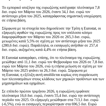
Το εμπορικό ισοζύγιο της ευρωζώνης κατέγραψε πλεόνασμα 7,8
δισ. ευρώ τον Μάρτιο του 2026, έναντι 34,1 δισ. ευρώ τον
αντίστοιχο μήνα του 2025, καταγράφοντας σημαντική υποχώρηση
σε ετήσια βάση.
Σύμφωνα με τα στοιχεία που δημοσίευσε την Τρίτη η Eurostat, οι
εξαγωγές αγαθών της ευρωζώνης προς τον υπόλοιπο κόσμο
διαμορφώθηκαν τον Μάρτιο του 2026 σε 265,3 δισ. ευρώ,
μειωμένες κατά 5,5% σε σχέση με τον αντίστοιχο μήνα του 2025
(280,6 δισ. ευρώ). Παράλληλα, οι εισαγωγές ανήλθαν σε 257,4
δισ. ευρώ, αυξημένες κατά 4,4% σε ετήσια βάση.
Η Eurostat καταγράφει, επίσης, ότι το πλεόνασμα της ευρωζώνης
μειώθηκε από 11,1 δισ. ευρώ τον Φεβρουάριο του 2026 σε 7,8 δισ.
ευρώ τον Μάρτιο του 2026, ενώ η ετήσια μείωση σε σχέση με τον
Μάρτιο του 2025 φτάνει τα 26,3 δισ. ευρώ. Σύμφωνα με
τη Eurostat, η εξέλιξη αυτή αποδίδεται κυρίως στη συρρίκνωση
των πλεονασμάτων στους κλάδους των χημικών προϊόντων και των
μηχανημάτων και οχημάτων.
Σε επίπεδο πρώτου τριμήνου 2026, η ευρωζώνη εμφάνισε
πλεόνασμα 16,6 δισ. ευρώ, έναντι 55,4 δισ. ευρώ την αντίστοιχη
περίοδο του 2025. Οι εξαγωγές μειώθηκαν στα 713,1 δισ. ευρώ
(-6,5%), ενώ οι εισαγωγές περιορίστηκαν στα 696,5 δισ. Ευρώ