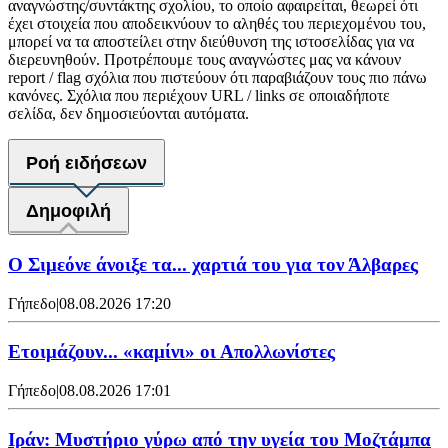
αναγνώστης/συντάκτης σχολίου, το οποίο αφαιρείται, θεωρεί ότι
έχει στοιχεία που αποδεικνύουν το αληθές του περιεχομένου του,
μπορεί να τα αποστείλει στην διεύθυνση της ιστοσελίδας για να
διερευνηθούν. Προτρέπουμε τους αναγνώστες μας να κάνουν
report / flag σχόλια που πιστεύουν ότι παραβιάζουν τους πιο πάνω
κανόνες. Σχόλια που περιέχουν URL / links σε οποιαδήποτε
σελίδα, δεν δημοσιεύονται αυτόματα.
Ροή ειδήσεων
Δημοφιλή
Ο Σιμεόνε άνοιξε τα... χαρτιά του για τον Άλβαρες
Γήπεδο
|
08.08.2026 17:20
Ετοιμάζουν... «καμίνι» οι Απολλωνίστες
Γήπεδο
|
08.08.2026 17:01
Ιράν: Μυστήριο γύρω από την υγεία του Μοζτάμπα