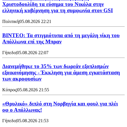
Χριστοδουλίδη τα εύσημα του Νικόλα στην
ελληνική κυβέρνηση για τη συμφωνία στον GSI
Πολιτική
|
05.08.2026 22:21
ΒΙΝΤΕΟ: Τα στιγμιότυπα από τη μεγάλη νίκη του
Απόλλωνα επί της Μπραν
Γήπεδο
|
05.08.2026 22:07
Διανεμήθηκε το 35% των δωρεάν εξοπλισμών
εξοικονόμησης - Έκκληση για άμεση εγκατάσταση
των ακροφυσίων
Κύπρος
|
05.08.2026 21:55
«Θρυλικό» διπλό στη Νορβηγία και φουλ για πλέι
οφ ο Απόλλωνας!
Γήπεδο
|
05.08.2026 21:53