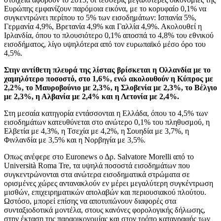
Ευρώπης εμφανίζουν παρόμοια εικόνα, με το κορυφαίο 0,1% να
συγκεντρώνει περίπου το 5% των εισοδημάτων: Ισπανία 5%,
Γερμανία 4,9%, Βρετανία 4,9% και Γαλλία 4,9%. Ακολουθεί η
Ιρλανδία, όπου το πλουσιότερο 0,1% αποσπά το 4,8% του εθνικού
εισοδήματος, λίγο υψηλότερα από τον ευρωπαϊκό μέσο όρο του
4,5%.
Στην αντίθετη πλευρά της λίστας βρίσκεται η Ολλανδία με το
χαμηλότερο ποσοστό, στο 1,6%, ενώ ακολουθούν η Κύπρος με
2,2%, το Μαυροβούνιο με 2,3%, η Σλοβενία με 2,3%, το Βέλγιο
με 2,3%, η Αλβανία με 2,4% και η Λετονία με 2,4%.
Στη μεσαία κατηγορία εντάσσονται η Ελλάδα, όπου το 4,5% των
εισοδημάτων κατευθύνεται στο ανώτερο 0,1% του πληθυσμού, η
Ελβετία με 4,3%, η Τσεχία με 4,2%, η Σουηδία με 3,7%, η
Φινλανδία με 3,5% και η Νορβηγία με 3,5%.
Οπως ανέφερε στο Euronews ο Δρ. Salvatore Morelli από το
Università Roma Tre, τα υψηλά ποσοστά εισοδημάτων που
συγκεντρώνονται στα ανώτερα εισοδηματικά στρώματα σε
ορισμένες χώρες αντανακλούν εν μέρει μεγαλύτερη συγκέντρωση
μισθών, επιχειρηματικών απολαβών και περιουσιακού πλούτου.
Ωστόσο, μπορεί επίσης να αποτυπώνουν διαφορές στα
συνταξιοδοτικά μοντέλα, στους κανόνες φορολογικής δήλωσης,
στην έκταση της παραοικονομίας και στον τρόπο καταγραφής των