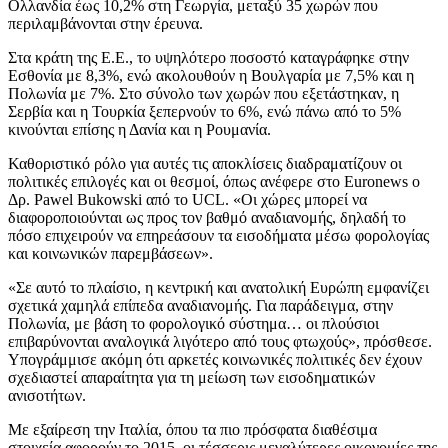
Ολλανδία έως 10,2% στη Γεωργία, μεταξύ 35 χωρών που
περιλαμβάνονται στην έρευνα.
Στα κράτη της Ε.Ε., το υψηλότερο ποσοστό καταγράφηκε στην
Εσθονία με 8,3%, ενώ ακολουθούν η Βουλγαρία με 7,5% και η
Πολωνία με 7%. Στο σύνολο των χωρών που εξετάστηκαν, η
Σερβία και η Τουρκία ξεπερνούν το 6%, ενώ πάνω από το 5%
κινούνται επίσης η Δανία και η Ρουμανία.
Καθοριστικό ρόλο για αυτές τις αποκλίσεις διαδραματίζουν οι
πολιτικές επιλογές και οι θεσμοί, όπως ανέφερε στο Euronews ο
Δρ. Pawel Bukowski από το UCL. «Οι χώρες μπορεί να
διαφοροποιούνται ως προς τον βαθμό αναδιανομής, δηλαδή το
πόσο επιχειρούν να επηρεάσουν τα εισοδήματα μέσω φορολογίας
και κοινωνικών παρεμβάσεων».
«Σε αυτό το πλαίσιο, η κεντρική και ανατολική Ευρώπη εμφανίζει
σχετικά χαμηλά επίπεδα αναδιανομής. Για παράδειγμα, στην
Πολωνία, με βάση το φορολογικό σύστημα… οι πλούσιοι
επιβαρύνονται αναλογικά λιγότερο από τους φτωχούς», πρόσθεσε.
Υπογράμμισε ακόμη ότι αρκετές κοινωνικές πολιτικές δεν έχουν
σχεδιαστεί απαραίτητα για τη μείωση των εισοδηματικών
ανισοτήτων.
Με εξαίρεση την Ιταλία, όπου τα πιο πρόσφατα διαθέσιμα
στοιχεία αφορούν το 2015, οι τέσσερις μεγαλύτερες οικονομίες της