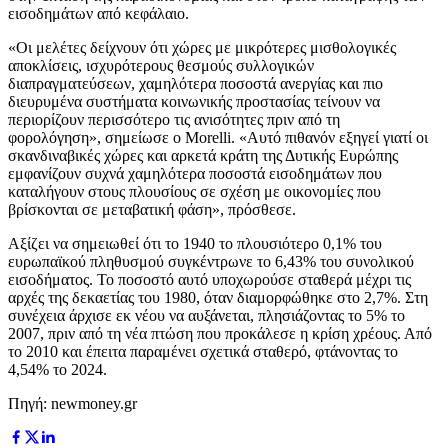
εισοδημάτων από κεφάλαιο.
«Οι μελέτες δείχνουν ότι χώρες με μικρότερες μισθολογικές
αποκλίσεις, ισχυρότερους θεσμούς συλλογικών
διαπραγματεύσεων, χαμηλότερα ποσοστά ανεργίας και πιο
διευρυμένα συστήματα κοινωνικής προστασίας τείνουν να
περιορίζουν περισσότερο τις ανισότητες πριν από τη
φορολόγηση», σημείωσε ο Morelli. «Αυτό πιθανόν εξηγεί γιατί οι
σκανδιναβικές χώρες και αρκετά κράτη της Δυτικής Ευρώπης
εμφανίζουν συχνά χαμηλότερα ποσοστά εισοδημάτων που
καταλήγουν στους πλουσίους σε σχέση με οικονομίες που
βρίσκονται σε μεταβατική φάση», πρόσθεσε.
Αξίζει να σημειωθεί ότι το 1940 το πλουσιότερο 0,1% του
ευρωπαϊκού πληθυσμού συγκέντρωνε το 6,43% του συνολικού
εισοδήματος. Το ποσοστό αυτό υποχωρούσε σταθερά μέχρι τις
αρχές της δεκαετίας του 1980, όταν διαμορφώθηκε στο 2,7%. Στη
συνέχεια άρχισε εκ νέου να αυξάνεται, πλησιάζοντας το 5% το
2007, πριν από τη νέα πτώση που προκάλεσε η κρίση χρέους. Από
το 2010 και έπειτα παραμένει σχετικά σταθερό, φτάνοντας το
4,54% το 2024.
Πηγή: newmoney.gr