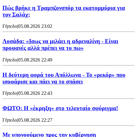
Πώς βρήκε η Τραμπζονσπόρ τα εκατομμύρια για
τον Σαλάχ;
Γήπεδο
|
05.08.2026 23:02
Λοσάδα: «Ισως να μιλάει η αδρεναλίνη - Είναι
προφανές αλλά πρέπει να το πω»
Γήπεδο
|
05.08.2026 22:49
Η δεύτερη φορά του Απόλλωνα - Το «ρεκόρ» που
ισοφάρισε και πάει να το σπάσει
Γήπεδο
|
05.08.2026 22:43
ΦΩΤΟ: Η «έκρηξη» στο τελευταίο σφύριγμα!
Γήπεδο
|
05.08.2026 22:27
Με υπονοούμενο προς την κυβέρνηση