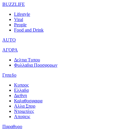
BUZZLIFE
Lifestyle
Viral
People
Food and Drink
AUTO
ΑΓΟΡΑ
Δελτια Τυπου
Φυλλαδια Προσφορων
Γηπεδο
Κυπρος
Ελλαδα
Διεθνη
Καλαθοσφαιρα
Αλλα Σπορ
Ντριμπλες
Αποψεις
Παραθυρο