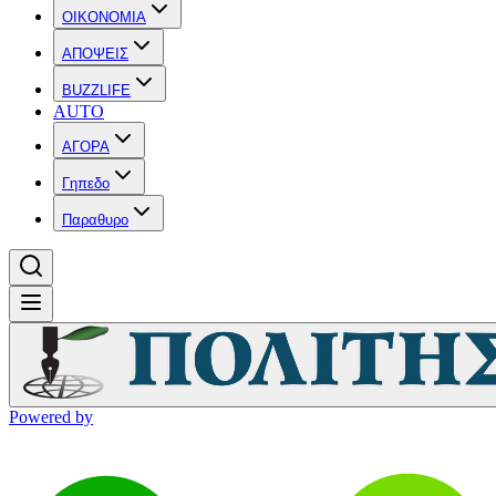
OIKONOMIA
ΑΠΟΨΕΙΣ
BUZZLIFE
AUTO
ΑΓΟΡΑ
Γηπεδο
Παραθυρο
Powered by