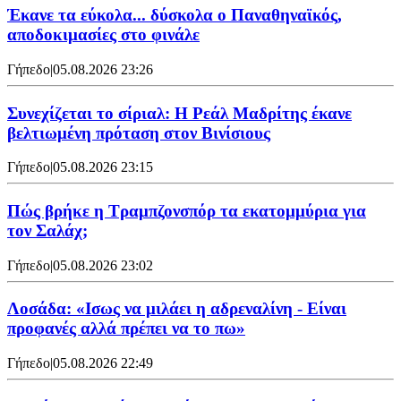
Έκανε τα εύκολα... δύσκολα ο Παναθηναϊκός,
αποδοκιμασίες στο φινάλε
Γήπεδο
|
05.08.2026 23:26
Συνεχίζεται το σίριαλ: Η Ρεάλ Μαδρίτης έκανε
βελτιωμένη πρόταση στον Βινίσιους
Γήπεδο
|
05.08.2026 23:15
Πώς βρήκε η Τραμπζονσπόρ τα εκατομμύρια για
τον Σαλάχ;
Γήπεδο
|
05.08.2026 23:02
Λοσάδα: «Ισως να μιλάει η αδρεναλίνη - Είναι
προφανές αλλά πρέπει να το πω»
Γήπεδο
|
05.08.2026 22:49