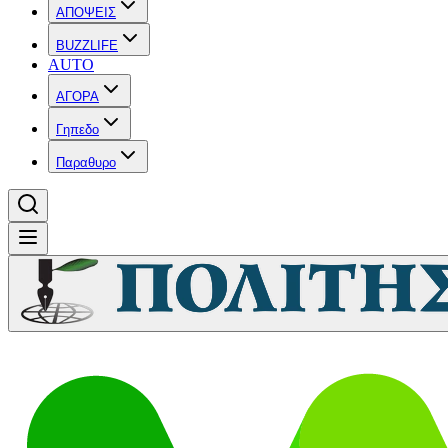
ΑΠΟΨΕΙΣ
BUZZLIFE
AUTO
ΑΓΟΡΑ
Γηπεδο
Παραθυρο