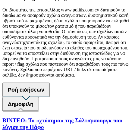
Οι ιδιοκτήτες της ιστοσελίδας www.politis.com.cy διατηρούν το
δικαίωμα να αφαιρούν σχόλια αναγνωστών, δυσφημιστικού και/ή
υβριστικού περιεχομένου, ή/και σχόλια που μπορούν να εκληφθεί
ότι υποκινούν το μίσος/τον ρατσισμό ή που παραβιάζουν
οποιαδήποτε άλλη νομοθεσία. Οι συντάκτες των σχολίων αυτών
ευθύνονται προσωπικά για την δημοσίευση τους. Αν κάποιος
αναγνώστης/συντάκτης σχολίου, το οποίο αφαιρείται, θεωρεί ότι
έχει στοιχεία που αποδεικνύουν το αληθές του περιεχομένου του,
μπορεί να τα αποστείλει στην διεύθυνση της ιστοσελίδας για να
διερευνηθούν. Προτρέπουμε τους αναγνώστες μας να κάνουν
report / flag σχόλια που πιστεύουν ότι παραβιάζουν τους πιο πάνω
κανόνες. Σχόλια που περιέχουν URL / links σε οποιαδήποτε
σελίδα, δεν δημοσιεύονται αυτόματα.
Ροή ειδήσεων
Δημοφιλή
ΒΙΝΤΕΟ: Το «χτύπημα» της Σάλτσμπουργκ που
λύγισε την Πάφο