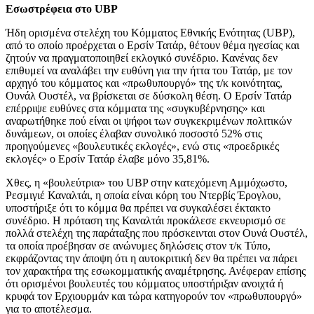
Εσωστρέφεια στο UBP
Ήδη ορισμένα στελέχη του Κόμματος Εθνικής Ενότητας (UBP),
από το οποίο προέρχεται ο Ερσίν Τατάρ, θέτουν θέμα ηγεσίας και
ζητούν να πραγματοποιηθεί εκλογικό συνέδριο. Κανένας δεν
επιθυμεί να αναλάβει την ευθύνη για την ήττα του Τατάρ, με τον
αρχηγό του κόμματος και «πρωθυπουργό» της τ/κ κοινότητας,
Ουνάλ Ουστέλ, να βρίσκεται σε δύσκολη θέση. Ο Ερσίν Τατάρ
επέρριψε ευθύνες στα κόμματα της «συγκυβέρνησης» και
αναρωτήθηκε πού είναι οι ψήφοι των συγκεκριμένων πολιτικών
δυνάμεων, οι οποίες έλαβαν συνολικό ποσοστό 52% στις
προηγούμενες «βουλευτικές εκλογές», ενώ στις «προεδρικές
εκλογές» ο Ερσίν Τατάρ έλαβε μόνο 35,81%.
Χθες, η «βουλεύτρια» του UBP στην κατεχόμενη Αμμόχωστο,
Ρεσμιγιέ Καναλτάι, η οποία είναι κόρη του Ντερβίς Έρογλου,
υποστήριξε ότι το κόμμα θα πρέπει να συγκαλέσει έκτακτο
συνέδριο. Η πρόταση της Καναλτάι προκάλεσε εκνευρισμό σε
πολλά στελέχη της παράταξης που πρόσκεινται στον Ουνά Ουστέλ,
τα οποία προέβησαν σε ανώνυμες δηλώσεις στον τ/κ Τύπο,
εκφράζοντας την άποψη ότι η αυτοκριτική δεν θα πρέπει να πάρει
τον χαρακτήρα της εσωκομματικής αναμέτρησης. Ανέφεραν επίσης
ότι ορισμένοι βουλευτές του κόμματος υποστήριξαν ανοιχτά ή
κρυφά τον Ερχιουρμάν και τώρα κατηγορούν τον «πρωθυπουργό»
για το αποτέλεσμα.