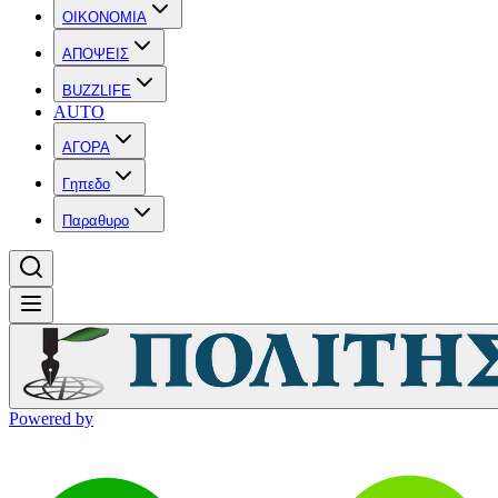
OIKONOMIA
ΑΠΟΨΕΙΣ
BUZZLIFE
AUTO
ΑΓΟΡΑ
Γηπεδο
Παραθυρο
Powered by