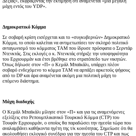
Δεξιάς», εκφράζοντας την εκτίμηση ότι αναμένεται «μια μεγάλη
μάχη εντός του YDP».
Δημοκρατικό Κόμμα
Σε σοβαρή κρίση εισέρχεται και το «συγκυβερνών» Δημοκρατικό
Κόμμα, το οποίο καλείται να αντιμετωπίσει τον σκληρό πολιτικό
ανταγωνισμό του κόμματος ΤΑΜ που ίδρυσε πρόσφατα ο Σερντάρ
Ντενκτάς. Στις εκλογές ο κ. Ντενκτάς στήριξε την υποψηφιότητα
του Ερχιουρμάν και έτσι βρέθηκε στο στρατόπεδο των νικητών.
Όπως δήλωσε στον «Π» ο Κεμάλ Μπαϊκάλι, υπάρχει πλέον
σοβαρό ενδεχόμενο το κόμμα ΤΑΜ να αρπάξει αρκετούς ψήφους
από το DP και άρα αναμένεται ακόμη μια πολιτική μάχη το
επόμενο διάστημα.
Μάχη διαδοχής
Ο Κεμάλ Μπαϊκάλι μίλησε στον «Π» και για τις αναμενόμενες
εξελίξεις στο Ρεπουμπλικανικό Τουρκικό Κόμμα (CTP) του
Τουφάν Ερχιουρμάν, ο οποίος θα παραδώσει την ηγεσία τώρα που
αναλαμβάνει καθήκοντα ηγέτη της τ/κ κοινότητας. Σημείωσε ότι θα
ακολουθήσει εκλογικό συνέδριο για την ηγεσία του CTP και πως