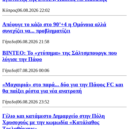
Κύπρος
|
06.08.2026 22:02
Απέφυγε το κάζο στο 90’+4 η Ομόνοια αλλά
συνεχίζει να... προβληματίζει
Γήπεδο
|
06.08.2026 21:58
ΒΙΝΤΕΟ: Το «χτύπημα» της Σάλτσμπουργκ που
λύγισε την Πάφο
Γήπεδο
|
07.08.2026 00:06
«Μαχαιριά» στο παρά... δύο για την Πάφος FC και
θα παίξει ρέστα για νέα ανατροπή
Γήπεδο
|
06.08.2026 23:52
Γέλιο και κατάμεστο Δημαρχείο στην Πόλη
Χρυσοχούς με την κωμωδία «Κατάλαθος
Τρελαθήκαμε»