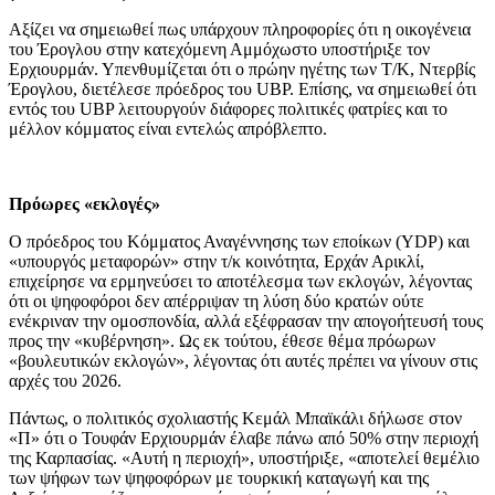
Αξίζει να σημειωθεί πως υπάρχουν πληροφορίες ότι η οικογένεια
του Έρογλου στην κατεχόμενη Αμμόχωστο υποστήριξε τον
Ερχιουρμάν. Υπενθυμίζεται ότι ο πρώην ηγέτης των Τ/Κ, Ντερβίς
Έρογλου, διετέλεσε πρόεδρος του UBP. Επίσης, να σημειωθεί ότι
εντός του UBP λειτουργούν διάφορες πολιτικές φατρίες και το
μέλλον κόμματος είναι εντελώς απρόβλεπτο.
Πρόωρες «εκλογές»
Ο πρόεδρος του Κόμματος Αναγέννησης των εποίκων (YDP) και
«υπουργός μεταφορών» στην τ/κ κοινότητα, Ερχάν Αρικλί,
επιχείρησε να ερμηνεύσει το αποτέλεσμα των εκλογών, λέγοντας
ότι οι ψηφοφόροι δεν απέρριψαν τη λύση δύο κρατών ούτε
ενέκριναν την ομοσπονδία, αλλά εξέφρασαν την απογοήτευσή τους
προς την «κυβέρνηση». Ως εκ τούτου, έθεσε θέμα πρόωρων
«βουλευτικών εκλογών», λέγοντας ότι αυτές πρέπει να γίνουν στις
αρχές του 2026.
Πάντως, ο πολιτικός σχολιαστής Κεμάλ Μπαϊκάλι δήλωσε στον
«Π» ότι ο Τουφάν Ερχιουρμάν έλαβε πάνω από 50% στην περιοχή
της Καρπασίας. «Αυτή η περιοχή», υποστήριξε, «αποτελεί θεμέλιο
των ψήφων των ψηφοφόρων με τουρκική καταγωγή και της