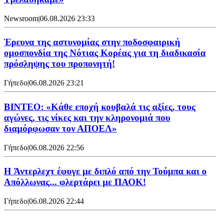
Newsroom
|
06.08.2026 23:33
Έρευνα της αστυνομίας στην ποδοσφαιρική
ομοσπονδία της Νότιας Κορέας για τη διαδικασία
πρόσληψης του προπονητή!
Γήπεδο
|
06.08.2026 23:21
ΒΙΝΤΕΟ: «Κάθε εποχή κουβαλά τις αξίες, τους
αγώνες, τις νίκες και την κληρονομιά που
διαμόρφωσαν τον ΑΠΟΕΛ»
Γήπεδο
|
06.08.2026 22:56
H Άντερλεχτ έφυγε με διπλό από την Τούμπα και ο
Απόλλωνας... φλερτάρει με ΠΑΟΚ!
Γήπεδο
|
06.08.2026 22:44