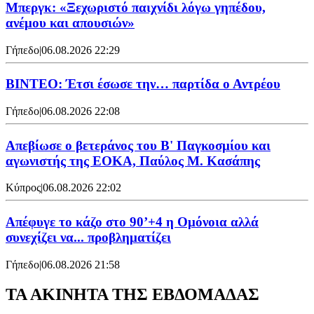
Μπεργκ: «Ξεχωριστό παιχνίδι λόγω γηπέδου,
ανέμου και απουσιών»
Γήπεδο
|
06.08.2026 22:29
ΒΙΝΤΕΟ: Έτσι έσωσε την… παρτίδα ο Αντρέου
Γήπεδο
|
06.08.2026 22:08
Απεβίωσε ο βετεράνος του Β' Παγκοσμίου και
αγωνιστής της ΕΟΚΑ, Παύλος Μ. Κασάπης
Κύπρος
|
06.08.2026 22:02
Απέφυγε το κάζο στο 90’+4 η Ομόνοια αλλά
συνεχίζει να... προβληματίζει
Γήπεδο
|
06.08.2026 21:58
ΤΑ ΑΚΙΝΗΤΑ ΤΗΣ ΕΒΔΟΜΑΔΑΣ