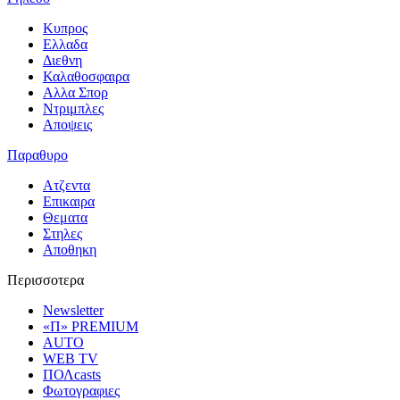
Κυπρος
Ελλαδα
Διεθνη
Καλαθοσφαιρα
Αλλα Σπορ
Ντριμπλες
Αποψεις
Παραθυρο
Ατζεντα
Επικαιρα
Θεματα
Στηλες
Αποθηκη
Περισσοτερα
Newsletter
«Π» PREMIUM
AUTO
WEB TV
ΠΟΛcasts
Φωτογραφιες