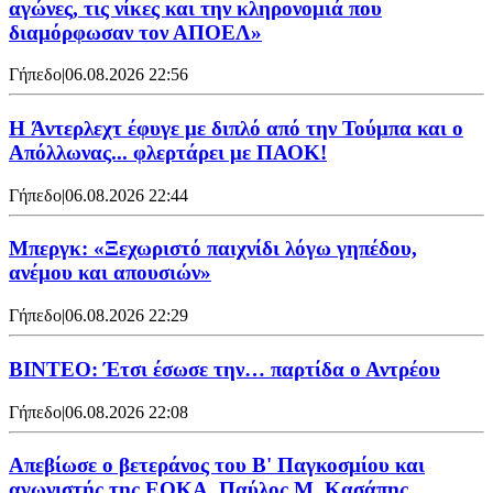
αγώνες, τις νίκες και την κληρονομιά που
διαμόρφωσαν τον ΑΠΟΕΛ»
Γήπεδο
|
06.08.2026 22:56
H Άντερλεχτ έφυγε με διπλό από την Τούμπα και ο
Απόλλωνας... φλερτάρει με ΠΑΟΚ!
Γήπεδο
|
06.08.2026 22:44
Μπεργκ: «Ξεχωριστό παιχνίδι λόγω γηπέδου,
ανέμου και απουσιών»
Γήπεδο
|
06.08.2026 22:29
ΒΙΝΤΕΟ: Έτσι έσωσε την… παρτίδα ο Αντρέου
Γήπεδο
|
06.08.2026 22:08
Απεβίωσε ο βετεράνος του Β' Παγκοσμίου και
αγωνιστής της ΕΟΚΑ, Παύλος Μ. Κασάπης