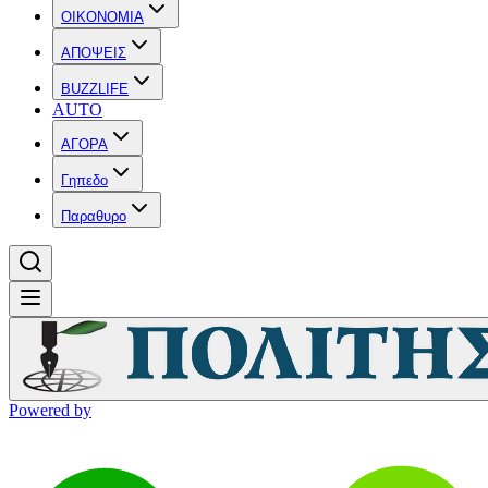
OIKONOMIA
ΑΠΟΨΕΙΣ
BUZZLIFE
AUTO
ΑΓΟΡΑ
Γηπεδο
Παραθυρο
Powered by