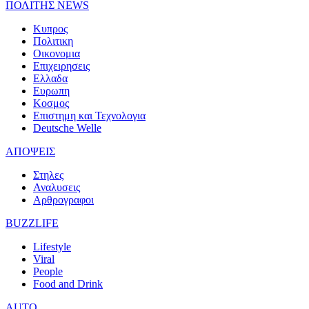
ΠΟΛΙΤΗΣ NEWS
Κυπρος
Πολιτικη
Οικονομια
Επιχειρησεις
Ελλαδα
Ευρωπη
Κοσμος
Επιστημη και Τεχνολογια
Deutsche Welle
ΑΠΟΨΕΙΣ
Στηλες
Αναλυσεις
Αρθρογραφοι
BUZZLIFE
Lifestyle
Viral
People
Food and Drink
AUTO