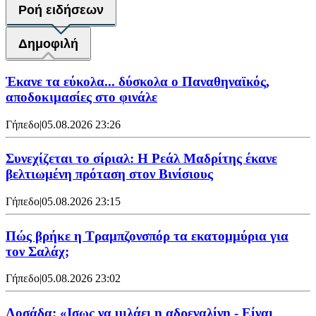
Ροή ειδήσεων
Δημοφιλή
Έκανε τα εύκολα... δύσκολα ο Παναθηναϊκός,
αποδοκιμασίες στο φινάλε
Γήπεδο
|
05.08.2026 23:26
Συνεχίζεται το σίριαλ: Η Ρεάλ Μαδρίτης έκανε
βελτιωμένη πρόταση στον Βινίσιους
Γήπεδο
|
05.08.2026 23:15
Πώς βρήκε η Τραμπζονσπόρ τα εκατομμύρια για
τον Σαλάχ;
Γήπεδο
|
05.08.2026 23:02
Λοσάδα: «Ισως να μιλάει η αδρεναλίνη - Είναι