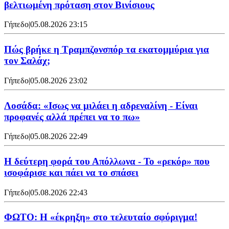
βελτιωμένη πρόταση στον Βινίσιους
Γήπεδο
|
05.08.2026 23:15
Πώς βρήκε η Τραμπζονσπόρ τα εκατομμύρια για
τον Σαλάχ;
Γήπεδο
|
05.08.2026 23:02
Λοσάδα: «Ισως να μιλάει η αδρεναλίνη - Είναι
προφανές αλλά πρέπει να το πω»
Γήπεδο
|
05.08.2026 22:49
Η δεύτερη φορά του Απόλλωνα - Το «ρεκόρ» που
ισοφάρισε και πάει να το σπάσει
Γήπεδο
|
05.08.2026 22:43
ΦΩΤΟ: Η «έκρηξη» στο τελευταίο σφύριγμα!