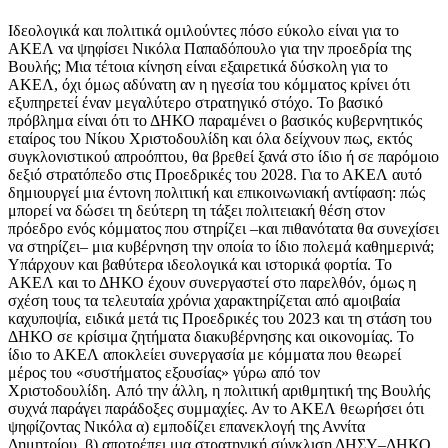
Ιδεολογικά και πολιτικά ομιλούντες πόσο εύκολο είναι για το
ΑΚΕΛ να ψηφίσει Νικόλα Παπαδόπουλο για την προεδρία της
Βουλής; Μια τέτοια κίνηση είναι εξαιρετικά δύσκολη για το
ΑΚΕΛ, όχι όμως αδύνατη αν η ηγεσία του κόμματος κρίνει ότι
εξυπηρετεί έναν μεγαλύτερο στρατηγικό στόχο. Το βασικό
πρόβλημα είναι ότι το ΔΗΚΟ παραμένει ο βασικός κυβερνητικός
εταίρος του Νίκου Χριστοδουλίδη και όλα δείχνουν πως, εκτός
συγκλονιστικού απροόπτου, θα βρεθεί ξανά στο ίδιο ή σε παρόμοιο
δεξιό στρατόπεδο στις Προεδρικές του 2028. Για το ΑΚΕΛ αυτό
δημιουργεί μια έντονη πολιτική και επικοινωνιακή αντίφαση: πώς
μπορεί να δώσει τη δεύτερη τη τάξει πολιτειακή θέση στον
πρόεδρο ενός κόμματος που στηρίζει –και πιθανότατα θα συνεχίσει
να στηρίζει– μια κυβέρνηση την οποία το ίδιο πολεμά καθημερινά;
Υπάρχουν και βαθύτερα ιδεολογικά και ιστορικά φορτία. Το
ΑΚΕΛ και το ΔΗΚΟ έχουν συνεργαστεί στο παρελθόν, όμως η
σχέση τους τα τελευταία χρόνια χαρακτηρίζεται από αμοιβαία
καχυποψία, ειδικά μετά τις Προεδρικές του 2023 και τη στάση του
ΔΗΚΟ σε κρίσιμα ζητήματα διακυβέρνησης και οικονομίας. Το
ίδιο το ΑΚΕΛ αποκλείει συνεργασία με κόμματα που θεωρεί
μέρος του «συστήματος εξουσίας» γύρω από τον
Χριστοδουλίδη. Από την άλλη, η πολιτική αριθμητική της Βουλής
συχνά παράγει παράδοξες συμμαχίες. Αν το ΑΚΕΛ θεωρήσει ότι
ψηφίζοντας Νικόλα α) εμποδίζει επανεκλογή της Αννίτα
Δημητρίου, β) αποτρέπει μια στρατηγική σύγκλιση ΔΗΣΥ–ΔΗΚΟ