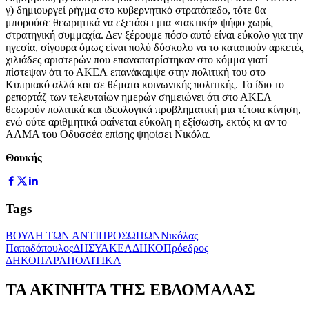
γ) δημιουργεί ρήγμα στο κυβερνητικό στρατόπεδο, τότε θα
μπορούσε θεωρητικά να εξετάσει μια «τακτική» ψήφο χωρίς
στρατηγική συμμαχία. Δεν ξέρουμε πόσο αυτό είναι εύκολο για την
ηγεσία, σίγουρα όμως είναι πολύ δύσκολο να το καταπιούν αρκετές
χιλιάδες αριστερών που επαναπατρίστηκαν στο κόμμα γιατί
πίστεψαν ότι το ΑΚΕΛ επανάκαμψε στην πολιτική του στο
Κυπριακό αλλά και σε θέματα κοινωνικής πολιτικής. Το ίδιο το
ρεπορτάζ των τελευταίων ημερών σημειώνει ότι στο ΑΚΕΛ
θεωρούν πολιτικά και ιδεολογικά προβληματική μια τέτοια κίνηση,
ενώ ούτε αριθμητικά φαίνεται εύκολη η εξίσωση, εκτός κι αν το
ΑΛΜΑ του Οδυσσέα επίσης ψηφίσει Νικόλα.
Θουκής
Tags
ΒΟΥΛΗ ΤΩΝ ΑΝΤΙΠΡΟΣΩΠΩΝ
Νικόλας
Παπαδόπουλος
ΔΗΣΥ
ΑΚΕΛ
ΔΗΚΟ
Πρόεδρος
ΔΗΚΟ
ΠΑΡΑΠΟΛΙΤΙΚΑ
ΤΑ ΑΚΙΝΗΤΑ ΤΗΣ ΕΒΔΟΜΑΔΑΣ