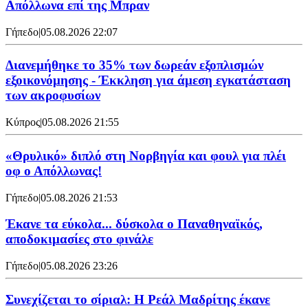
Απόλλωνα επί της Μπραν
Γήπεδο
|
05.08.2026 22:07
Διανεμήθηκε το 35% των δωρεάν εξοπλισμών
εξοικονόμησης - Έκκληση για άμεση εγκατάσταση
των ακροφυσίων
Κύπρος
|
05.08.2026 21:55
«Θρυλικό» διπλό στη Νορβηγία και φουλ για πλέι
οφ ο Απόλλωνας!
Γήπεδο
|
05.08.2026 21:53
Έκανε τα εύκολα... δύσκολα ο Παναθηναϊκός,
αποδοκιμασίες στο φινάλε
Γήπεδο
|
05.08.2026 23:26
Συνεχίζεται το σίριαλ: Η Ρεάλ Μαδρίτης έκανε