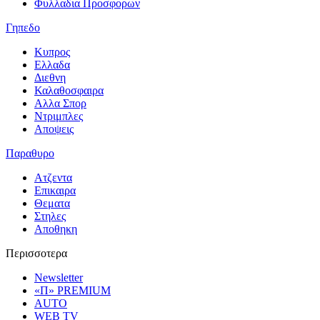
Φυλλαδια Προσφορων
Γηπεδο
Κυπρος
Ελλαδα
Διεθνη
Καλαθοσφαιρα
Αλλα Σπορ
Ντριμπλες
Αποψεις
Παραθυρο
Ατζεντα
Επικαιρα
Θεματα
Στηλες
Αποθηκη
Περισσοτερα
Newsletter
«Π» PREMIUM
AUTO
WEB TV