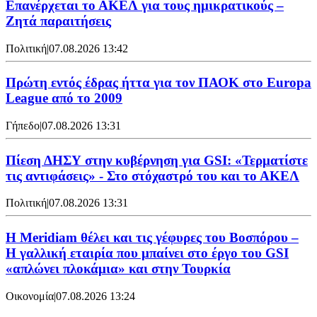
Επανέρχεται το ΑΚΕΛ για τους ημικρατικούς –
Ζητά παραιτήσεις
Πολιτική
|
07.08.2026 13:42
Πρώτη εντός έδρας ήττα για τον ΠΑΟΚ στο Europa
League από το 2009
Γήπεδο
|
07.08.2026 13:31
Πίεση ΔΗΣΥ στην κυβέρνηση για GSI: «Τερματίστε
τις αντιφάσεις» - Στο στόχαστρό του και το ΑΚΕΛ
Πολιτική
|
07.08.2026 13:31
Η Meridiam θέλει και τις γέφυρες του Βοσπόρου –
Η γαλλική εταιρία που μπαίνει στο έργο του GSI
«απλώνει πλοκάμια» και στην Τουρκία
Οικονομία
|
07.08.2026 13:24