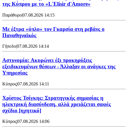
της Κύπρου με το «L'Elisir d'Amore»
Παράθυρο
|
07.08.2026 14:15
Mε έξτρα «όπλο» τον Γκαρσία στη ρεβάνς ο
Παναθηναϊκός
Γήπεδο
|
07.08.2026 14:14
Αστυνομία: Ακυρώνει έξι προκηρύξεις
εξειδικευμένων θέσεων - Άλλαξαν οι ανάγκες της
Υπηρεσίας
Κύπρος
|
07.08.2026 14:11
Χρίστος Τσίγκης: Στρατηγικής σημασίας η
ηλεκτρική διασύνδεση, αλλά χρειάζεται σαφές
σχέδιο [ηχητικό]
Κύπρος
|
07.08.2026 14:06