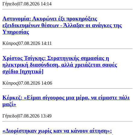
Γήπεδο
|
07.08.2026 14:14
Αστυνομία: Ακυρώνει έξι προκηρύξεις
εξειδικευμένων θέσεων - Άλλαξαν οι ανάγκες της
Υπηρεσίας
Κύπρος
|
07.08.2026 14:11
Χρίστος Τσίγκης: Στρατηγικής σημασίας η
ηλεκτρική διασύνδεση, αλλά χρειάζεται σαφές
σχέδιο [ηχητικό]
Κύπρος
|
07.08.2026 14:06
Κέρκεζ: «Είμαι σίγουρος μια μέρα, να είμαστε πάλι
μαζί»
Γήπεδο
|
07.08.2026 13:49
«Διορίστηκαν χωρίς καν να κάνουν αίτηση»: