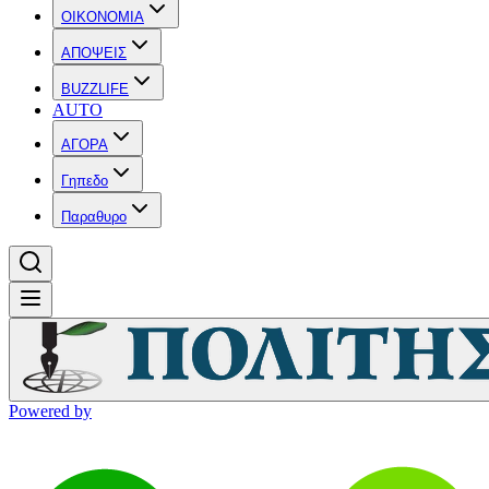
OIKONOMIA
ΑΠΟΨΕΙΣ
BUZZLIFE
AUTO
ΑΓΟΡΑ
Γηπεδο
Παραθυρο
Powered by