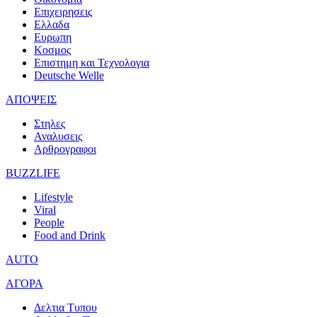
Επιχειρησεις
Ελλαδα
Ευρωπη
Κοσμος
Επιστημη και Τεχνολογια
Deutsche Welle
ΑΠΟΨΕΙΣ
Στηλες
Αναλυσεις
Αρθρογραφοι
BUZZLIFE
Lifestyle
Viral
People
Food and Drink
AUTO
ΑΓΟΡΑ
Δελτια Τυπου