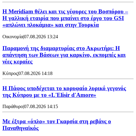
Η Meridiam θέλει και τις γέφυρες του Βοσπόρου –
Η γαλλική εταιρία που μπαίνει στο έργο του GSI
«απλώνει πλοκάμια» και στην Τουρκία
Οικονομία
|
07.08.2026 13:24
Παραμονή της διαμαρτυρίας στο Ακρωτήρι: Η
απάντηση των Βάσεων για καρκίνο, εκπομπές και
νέες κεραίες
Κύπρος
|
07.08.2026 14:18
Η Πάφος υποδέχεται το κορυφαίο λυρικό γεγονός
της Κύπρου με το «L'Elisir d'Amore»
Παράθυρο
|
07.08.2026 14:15
Mε έξτρα «όπλο» τον Γκαρσία στη ρεβάνς ο
Παναθηναϊκός