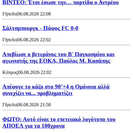
ΒΙΝΤΕΟ: Έτσι έσωσε την… παρτίδα ο Αντρέου
Γήπεδο
|
06.08.2026 22:08
Σάλτσμπουργκ - Πάφος FC 0-0
Γήπεδο
|
06.08.2026 22:02
Απεβίωσε ο βετεράνος του Β' Παγκοσμίου και
αγωνιστής της ΕΟΚΑ, Παύλος Μ. Κασάπης
Κύπρος
|
06.08.2026 22:02
Απέφυγε το κάζο στο 90’+4 η Ομόνοια αλλά
συνεχίζει να... προβληματίζει
Γήπεδο
|
06.08.2026 21:58
ΦΩΤΟ: Αυτό είναι το επετειακό λογότυπο του
ΑΠΟΕΛ για τα 100χρονα