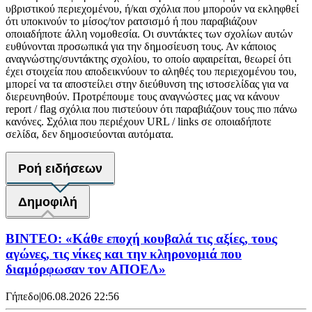
υβριστικού περιεχομένου, ή/και σχόλια που μπορούν να εκληφθεί
ότι υποκινούν το μίσος/τον ρατσισμό ή που παραβιάζουν
οποιαδήποτε άλλη νομοθεσία. Οι συντάκτες των σχολίων αυτών
ευθύνονται προσωπικά για την δημοσίευση τους. Αν κάποιος
αναγνώστης/συντάκτης σχολίου, το οποίο αφαιρείται, θεωρεί ότι
έχει στοιχεία που αποδεικνύουν το αληθές του περιεχομένου του,
μπορεί να τα αποστείλει στην διεύθυνση της ιστοσελίδας για να
διερευνηθούν. Προτρέπουμε τους αναγνώστες μας να κάνουν
report / flag σχόλια που πιστεύουν ότι παραβιάζουν τους πιο πάνω
κανόνες. Σχόλια που περιέχουν URL / links σε οποιαδήποτε
σελίδα, δεν δημοσιεύονται αυτόματα.
Ροή ειδήσεων
Δημοφιλή
ΒΙΝΤΕΟ: «Κάθε εποχή κουβαλά τις αξίες, τους
αγώνες, τις νίκες και την κληρονομιά που
διαμόρφωσαν τον ΑΠΟΕΛ»
Γήπεδο
|
06.08.2026 22:56