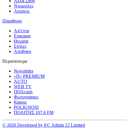
Αλλα Σπορ
Ντριμπλες
Αποψεις
Παραθυρο
Ατζεντα
Επικαιρα
Θεματα
Στηλες
Αποθηκη
Περισσοτερα
Newsletter
«Π» PREMIUM
AUTO
WEB TV
ΠΟΛcasts
Φωτογραφιες
Καιρος
POLIGNOSI
ΠΟΛΙΤΗΣ 107.6 FM
© 2026 Developed by P.C Admin 22 Limited