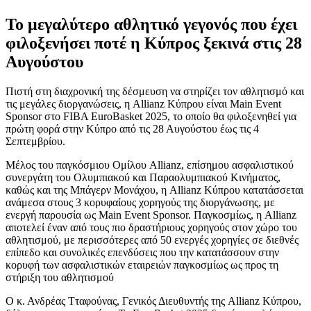
Το μεγαλύτερο αθλητικό γεγονός που έχει
φιλοξενήσει ποτέ η Κύπρος ξεκινά στις 28
Αυγούστου
Πιστή στη διαχρονική της δέσμευση να στηρίζει τον αθλητισμό και
τις μεγάλες διοργανώσεις, η Allianz Κύπρου είναι Main Event
Sponsor στο FIBA EuroBasket 2025, το οποίο θα φιλοξενηθεί για
πρώτη φορά στην Κύπρο από τις 28 Αυγούστου έως τις 4
Σεπτεμβρίου.
Μέλος του παγκόσμιου Ομίλου Allianz, επίσημου ασφαλιστικού
συνεργάτη του Ολυμπιακού και Παραολυμπιακού Κινήματος,
καθώς και της Μπάγερν Μονάχου, η Allianz Κύπρου κατατάσσεται
ανάμεσα στους 3 κορυφαίους χορηγούς της διοργάνωσης, με
ενεργή παρουσία ως Main Event Sponsor. Παγκοσμίως, η Allianz
αποτελεί έναν από τους πιο δραστήριους χορηγούς στον χώρο του
αθλητισμού, με περισσότερες από 50 ενεργές χορηγίες σε διεθνές
επίπεδο και συνολικές επενδύσεις που την κατατάσσουν στην
κορυφή των ασφαλιστικών εταιρειών παγκοσμίως ως προς τη
στήριξη του αθλητισμού
Ο κ. Ανδρέας Τταφούνας, Γενικός Διευθυντής της Allianz Κύπρου,