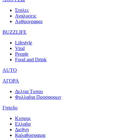
Στηλες
Αναλυσεις
Αρθρογραφοι
BUZZLIFE
Lifestyle
Viral
People
Food and Drink
AUTO
ΑΓΟΡΑ
Δελτια Τυπου
Φυλλαδια Προσφορων
Γηπεδο
Κυπρος
Ελλαδα
Διεθνη
Καλαθοσφαιρα