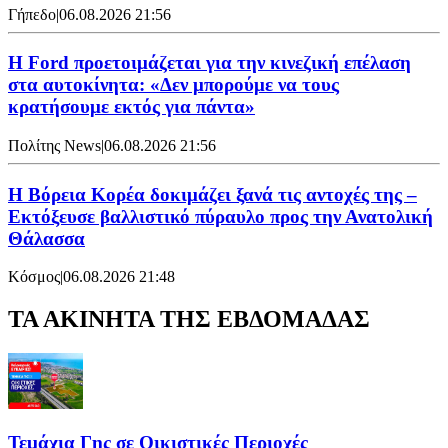
Γήπεδο
|
06.08.2026 21:56
Η Ford προετοιμάζεται για την κινεζική επέλαση
στα αυτοκίνητα: «Δεν μπορούμε να τους
κρατήσουμε εκτός για πάντα»
Πολίτης News
|
06.08.2026 21:56
Η Βόρεια Κορέα δοκιμάζει ξανά τις αντοχές της –
Εκτόξευσε βαλλιστικό πύραυλο προς την Ανατολική
Θάλασσα
Κόσμος
|
06.08.2026 21:48
ΤΑ ΑΚΙΝΗΤΑ ΤΗΣ ΕΒΔΟΜΑΔΑΣ
Τεμάχια Γης σε Οικιστικές Περιοχές