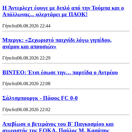
H Άντερλεχτ έφυγε με διπλό από την Τούμπα και ο
Απόλλωνας... φλερτάρει με ΠΑΟΚ!
Γήπεδο
|
06.08.2026 22:44
Μπεργκ: «Ξεχωριστό παιχνίδι λόγω γηπέδου,
ανέμου και απουσιών»
Γήπεδο
|
06.08.2026 22:29
ΒΙΝΤΕΟ: Έτσι έσωσε την… παρτίδα ο Αντρέου
Γήπεδο
|
06.08.2026 22:08
Σάλτσμπουργκ - Πάφος FC 0-0
Γήπεδο
|
06.08.2026 22:02
Απεβίωσε ο βετεράνος του Β' Παγκοσμίου και
αγωνιστής της ΕΟΚΑ, Παύλος Μ. Κασάπης