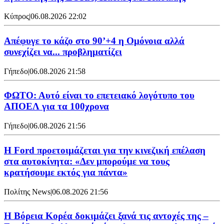
Κύπρος
|
06.08.2026 22:02
Απέφυγε το κάζο στο 90’+4 η Ομόνοια αλλά
συνεχίζει να... προβληματίζει
Γήπεδο
|
06.08.2026 21:58
ΦΩΤΟ: Αυτό είναι το επετειακό λογότυπο του
ΑΠΟΕΛ για τα 100χρονα
Γήπεδο
|
06.08.2026 21:56
Η Ford προετοιμάζεται για την κινεζική επέλαση
στα αυτοκίνητα: «Δεν μπορούμε να τους
κρατήσουμε εκτός για πάντα»
Πολίτης News
|
06.08.2026 21:56
Η Βόρεια Κορέα δοκιμάζει ξανά τις αντοχές της –