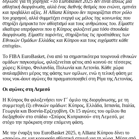
δήλωσε για τη χορηγία: «
Το EuroBasket 2025 δεν είναι απλώς μια
αθλητική διοργάνωση, αλλά ένας διεθνής θεσμός που ενώνει, εμπνέει
και προβάλλει αξίες. Η Allianz Κύπρου δεν περιορίζεται στον ρόλο
του χορηγού, αλλά συμμετέχει ενεργά ως μέλος της κοινωνίας που
στηρίζει έμπρακτα τον αθλητισμό και τους ανθρώπους του. Είμαστε
ιδιαίτερα υπερήφανοι που η Κύπρος
φιλοξενεί μια τόσο σπουδαία
διοργάνωση. Είμαστε παρόντες, στηρίζοντας τις προσπάθειες των
Εθνικών Ομάδων Ελλάδας και Κύπρου και τους ευχόμαστε κάθε
επιτυχία».
Το FIBA EuroBasket, ένα από τα σημαντικότερα τουρνουά εθνικών
ομάδων παγκοσμίως, φιλοξενείται φέτος από κοινού σε τέσσερις
χώρες: Κύπρο, Φινλανδία, Πολωνία και Λετονία. Κάθε χώρα
αναλαμβάνει μέρος της φάσης των ομίλων, ενώ η τελική φάση με
τους νοκ-άουτ αγώνες θα πραγματοποιηθεί στη Ρίγα της Λετονίας.
Οι αγώνες στη Λεμεσό
Η Κύπρος θα φιλοξενήσει τον Γ΄ όμιλο της διοργάνωσης, με τη
συμμετοχή έξι εθνικών ομάδων: Κύπρος, Ελλάδα, Ισπανία, Ιταλία,
Γεωργία και Βοσνία-Ερζεγοβίνη. Οι 15 αγώνες του ομίλου θα
διεξαχθούν στο στάδιο «Σπύρος Κυπριανού» στη Λεμεσό, με
στόχο την πρόκριση στην επόμενη φάση.
Με την έναρξη του EuroBasket 2025, η Allianz Κύπρου δίνει το
«παρών» σε μια κορυφαία αθλητική στιγμή για τη χώρα. Μέσα από