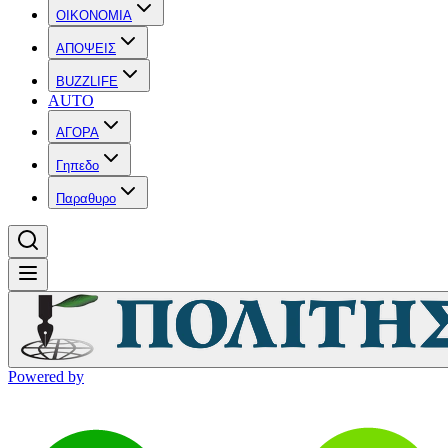
OIKONOMIA
ΑΠΟΨΕΙΣ
BUZZLIFE
AUTO
ΑΓΟΡΑ
Γηπεδο
Παραθυρο
Powered by