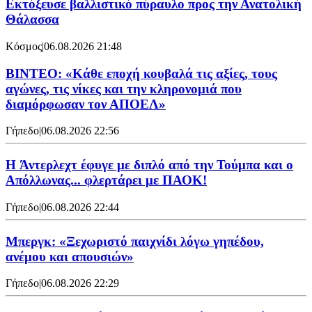
Εκτόξευσε βαλλιστικό πύραυλο προς την Ανατολική
Θάλασσα
Κόσμος
|
06.08.2026 21:48
ΒΙΝΤΕΟ: «Κάθε εποχή κουβαλά τις αξίες, τους
αγώνες, τις νίκες και την κληρονομιά που
διαμόρφωσαν τον ΑΠΟΕΛ»
Γήπεδο
|
06.08.2026 22:56
H Άντερλεχτ έφυγε με διπλό από την Τούμπα και ο
Απόλλωνας... φλερτάρει με ΠΑΟΚ!
Γήπεδο
|
06.08.2026 22:44
Μπεργκ: «Ξεχωριστό παιχνίδι λόγω γηπέδου,
ανέμου και απουσιών»
Γήπεδο
|
06.08.2026 22:29