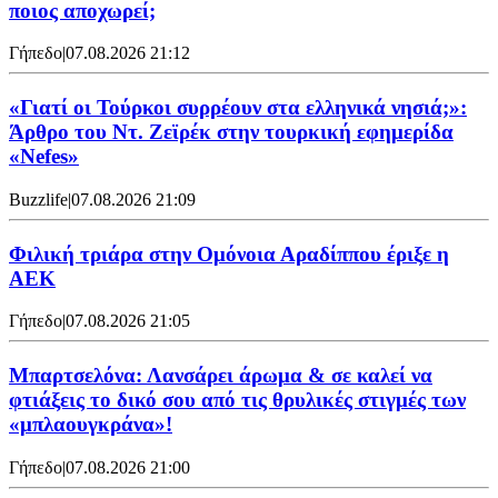
ποιος αποχωρεί;
Γήπεδο
|
07.08.2026 21:12
«Γιατί οι Τούρκοι συρρέουν στα ελληνικά νησιά;»:
Άρθρο του Ντ. Ζεϊρέκ στην τουρκική εφημερίδα
«Nefes»
Buzzlife
|
07.08.2026 21:09
Φιλική τριάρα στην Ομόνοια Αραδίππου έριξε η
ΑΕΚ
Γήπεδο
|
07.08.2026 21:05
Μπαρτσελόνα: Λανσάρει άρωμα & σε καλεί να
φτιάξεις το δικό σου από τις θρυλικές στιγμές των
«μπλαουγκράνα»!
Γήπεδο
|
07.08.2026 21:00