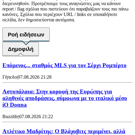
διερευνηθούν. Προτρέπουμε τους αναγνώστες μας να κάνουν
report / flag σχόλια που πιστεύουν ότι παραβιάζουν τους πιο πάνω
κανόνες. Σχόλια που περιέχουν URL / links σε οποιαδήποτε
σελίδα, δεν δημοσιεύονται αυτόματα.
Ροή ειδήσεων
Δημοφιλή
Επόμενος... σταθμός MLS για τον Σέρχι Ρομπέρτο
Γήπεδο
|
07.08.2026 21:28
Αστυπάλαια: Στην κορυφή της Ευρώπης για
αληθινές αποδράσεις, σύμφωνα με το ιταλικό μέσο
iO Donna
Buzzlife
|
07.08.2026 21:22
Ατλέτικο Μαδρίτης: Ο Βλάχοβιτς περιμένει, αλλά