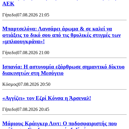
ΑΕΚ
Γήπεδο
|
07.08.2026 21:05
Μπαρτσελόνα: Λανσάρει άρωμα & σε καλεί να
φτιάξεις το δικό σου από τις θρυλικές στιγμές των
«μπλαουγκράνα»!
Γήπεδο
|
07.08.2026 21:00
Ισπανία: Η αστυνομία εξάρθρωσε σημαντικό δίκτυο
διακινητών στη Μεσόγειο
Κόσμος
|
07.08.2026 20:50
«Αγγίζει» τον Εζρί Κόνσα η Άρσεναλ!
Γήπεδο
|
07.08.2026 20:45
Μάριους Κράιγκερ Λιντ: Ο ποδοσφαιριστής που