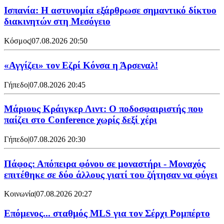
Ισπανία: Η αστυνομία εξάρθρωσε σημαντικό δίκτυο
διακινητών στη Μεσόγειο
Κόσμος
|
07.08.2026 20:50
«Αγγίζει» τον Εζρί Κόνσα η Άρσεναλ!
Γήπεδο
|
07.08.2026 20:45
Μάριους Κράιγκερ Λιντ: Ο ποδοσφαιριστής που
παίζει στο Conference χωρίς δεξί χέρι
Γήπεδο
|
07.08.2026 20:30
Πάφος: Απόπειρα φόνου σε μοναστήρι - Μοναχός
επιτέθηκε σε δύο άλλους γιατί του ζήτησαν να φύγει
Κοινωνία
|
07.08.2026 20:27
Επόμενος... σταθμός MLS για τον Σέρχι Ρομπέρτο