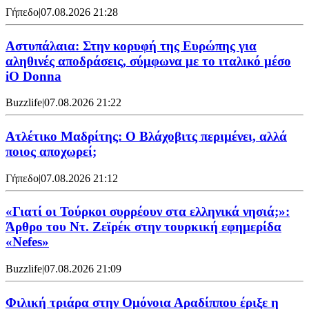
Γήπεδο
|
07.08.2026 21:28
Αστυπάλαια: Στην κορυφή της Ευρώπης για
αληθινές αποδράσεις, σύμφωνα με το ιταλικό μέσο
iO Donna
Buzzlife
|
07.08.2026 21:22
Ατλέτικο Μαδρίτης: Ο Βλάχοβιτς περιμένει, αλλά
ποιος αποχωρεί;
Γήπεδο
|
07.08.2026 21:12
«Γιατί οι Τούρκοι συρρέουν στα ελληνικά νησιά;»:
Άρθρο του Ντ. Ζεϊρέκ στην τουρκική εφημερίδα
«Nefes»
Buzzlife
|
07.08.2026 21:09
Φιλική τριάρα στην Ομόνοια Αραδίππου έριξε η