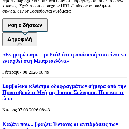
report / flag σχόλια που πιστεύουν ότι παραβιάζουν τους πιο πάνω
κανόνες. Σχόλια που περιέχουν URL / links σε οποιαδήποτε
σελίδα, δεν δημοσιεύονται αυτόματα.
Ροή ειδήσεων
Δημοφιλή
«Ενημερώσαμε την Ρεάλ ότι η απόφασή του είναι να
ενταχθεί στη Μπαρτσελόνα»
Γήπεδο
|
07.08.2026 08:49
Συμβολικό κλείσιμο οδοφραγμάτων σήμερα από την
Πρωτοβουλία Μνήμης Ισαάκ-Σολωμού: Πού και τι
ώρα
Κύπρος
|
07.08.2026 08:43
Καζάνι που... βράζει: Έντονες οι αντιδράσεις των