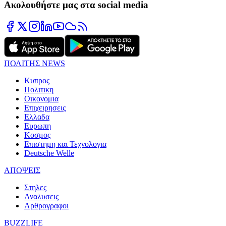
Ακολουθήστε μας στα social media
ΠΟΛΙΤΗΣ NEWS
Κυπρος
Πολιτικη
Οικονομια
Επιχειρησεις
Ελλαδα
Ευρωπη
Κοσμος
Επιστημη και Τεχνολογια
Deutsche Welle
ΑΠΟΨΕΙΣ
Στηλες
Αναλυσεις
Αρθρογραφοι
BUZZLIFE