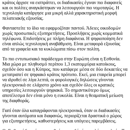
κράτος άρχισε να εισπράττει, οι διαδικασίες έγιναν πιο διαφανείς
και οι πολίτες αναγκάστηκαν να λειτουργούν πιο νομοταγώς. Η
τεχνολογία κατάργησε μια μικρή αλλά χαρακτηριστική μορφή
πελατειακής εξουσίας.
Φανταστείτε το ίδιο να εφαρμοζόταν παντού. Άδειες οικοδομών
χωρίς προσωπικές εξυπηρετήσεις. Προσλήψεις χωρίς κομματικά
τηλέφωνα. Επιδοτήσεις με πλήρη διαφάνεια. Η ψηφιοποίηση δεν
είναι απλώς τεχνολογική αναβάθμιση. Είναι μεταφορά εξουσίας
από τα γραφεία και τα κυκλώματα πίσω στον πολίτη.
Το πιο εντυπωσιακό παράδειγμα στην Ευρώπη είναι η Εσθονία.
Μια χώρα με πληθυσμό περίπου 1,3 εκατομμύρια κατοίκους,
σχεδόν όσο και η Κύπρος, που κατάφερε μέσα σε δύο δεκαετίες να
μετατραπεί σε ψηφιακό κράτος πρότυπο. Εκεί, μια εταιρεία μπορεί
να ιδρυθεί σε λίγα λεπτά, οι φορολογικές δηλώσεις γίνονται
ηλεκτρονικά σε ελάχιστο χρόνο και σχεδόν όλες οι κρατικές
υπηρεσίες λειτουργούν ψηφιακά. Το σημαντικότερο όμως
αποτέλεσμα δεν είναι μόνο η ευκολία. Είναι η θεαματική μείωση
της διαφθοράς.
Γιατί όταν όλα καταγράφονται ηλεκτρονικά, όταν οι διαδικασίες
γίνονται αυτόματα και διαφανώς, περιορίζεται δραστικά ο χώρος
για εξυπηρετήσεις, καθυστερήσεις και υπόγειες παρεμβάσεις.