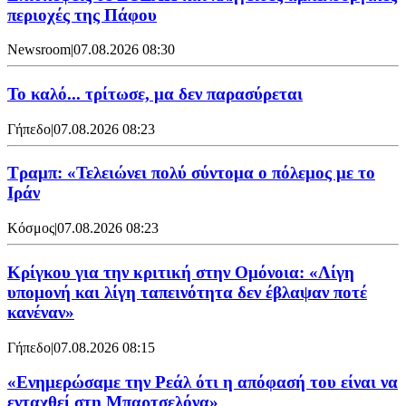
περιοχές της Πάφου
Newsroom
|
07.08.2026 08:30
Το καλό... τρίτωσε, μα δεν παρασύρεται
Γήπεδο
|
07.08.2026 08:23
Τραμπ: «Τελειώνει πολύ σύντομα ο πόλεμος με το
Ιράν
Κόσμος
|
07.08.2026 08:23
Κρίγκου για την κριτική στην Ομόνοια: «Λίγη
υπομονή και λίγη ταπεινότητα δεν έβλαψαν ποτέ
κανέναν»
Γήπεδο
|
07.08.2026 08:15
«Ενημερώσαμε την Ρεάλ ότι η απόφασή του είναι να
ενταχθεί στη Μπαρτσελόνα»