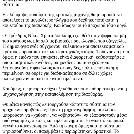
σύστημα.
Η πλήρης ψηφιοποίηση της κρατικής μηχανής θα μπορούσε να
αποτελέσει το μεγαλύτερο πλήγμα που δέχθηκε ποτέ αυτή η
κουλτούρα της διαπλοκής. Και ίσως γι’ αυτό προχωρά τόσο αργά.
Ο Πρόεδρος Νίκος Χριστοδουλίδης είχε θέσει την ψηφιοποίηση
του κράτους ως μία από τις βασικές προεκλογικές του εξαγγελίες.
Η δημιουργία ενός σύγχρονου, ευέλικτου και αποτελεσματικού
κράτους παρουσιάστηκε ως στρατηγικός στόχος. Τρία χρόνια μετά,
όμως, η εικόνα που επικρατεί είναι διαφορετική, καθυστερήσεις,
αποσπασματικές κινήσεις, υπηρεσίες που συνεχίζουν να
λειτουργούν με φακέλους και σφραγίδες, πολίτες που ακόμη
περιμένουν σε ουρές για διαδικασίες που σε άλλες χώρες
ολοκληρώνονται από το κινητό τηλέφωνο.
Και όμως, η εμπειρία δείχνει ξεκάθαρα πόσο καθοριστική είναι η
μηχανογράφηση στην καταπολέμηση της διαφθοράς.
Θυμάται κανείς πώς λειτουργούσε κάποτε το σύστημα των
τροχαίων παραβάσεων; Πριν τη μηχανογράφηση, οι κλήσεις
μπορούσαν να «χαθούν», να «σβηστούν», να εξαφανιστούν μέσα
από γνωριμίες, πιέσεις και τηλεφωνήματα. Το γνωστό κυπριακό
«εννά το κανονίσουμε». Από τη στιγμή όμως που το σύστημα
ψηφιοποιήθηκε, οι παρεμβάσεις περιορίστηκαν δραστικά. Το