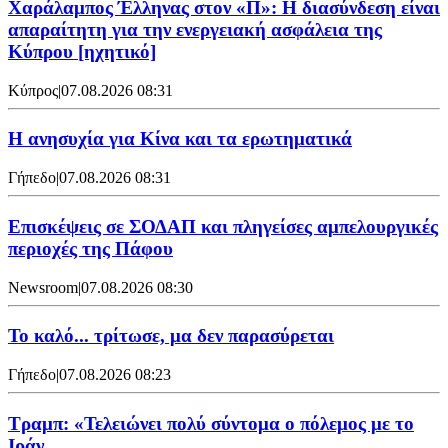
Χαράλαμπος Έλληνας στον «Π»: Η διασύνδεση είναι
απαραίτητη για την ενεργειακή ασφάλεια της
Κύπρου [ηχητικό]
Κύπρος
|
07.08.2026 08:31
Η ανησυχία για Κίνα και τα ερωτηματικά
Γήπεδο
|
07.08.2026 08:31
Επισκέψεις σε ΣΟΔΑΠ και πληγείσες αμπελουργικές
περιοχές της Πάφου
Newsroom
|
07.08.2026 08:30
Το καλό... τρίτωσε, μα δεν παρασύρεται
Γήπεδο
|
07.08.2026 08:23
Τραμπ: «Τελειώνει πολύ σύντομα ο πόλεμος με το
Ιράν