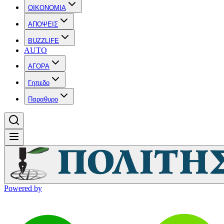
OIKONOMIA
ΑΠΟΨΕΙΣ
BUZZLIFE
AUTO
ΑΓΟΡΑ
Γηπεδο
Παραθυρο
Powered by