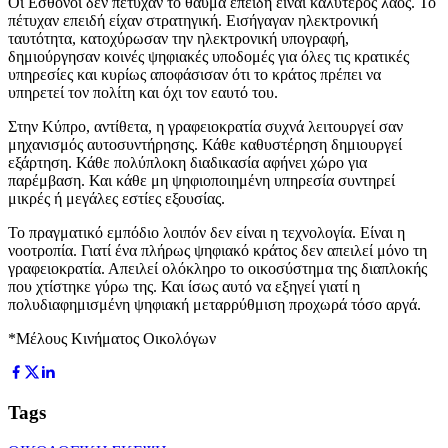
Οι Εσθονοί δεν πέτυχαν το θαύμα επειδή είναι καλύτερος λαός. Το
πέτυχαν επειδή είχαν στρατηγική. Εισήγαγαν ηλεκτρονική
ταυτότητα, κατοχύρωσαν την ηλεκτρονική υπογραφή,
δημιούργησαν κοινές ψηφιακές υποδομές για όλες τις κρατικές
υπηρεσίες και κυρίως αποφάσισαν ότι το κράτος πρέπει να
υπηρετεί τον πολίτη και όχι τον εαυτό του.
Στην Κύπρο, αντίθετα, η γραφειοκρατία συχνά λειτουργεί σαν
μηχανισμός αυτοσυντήρησης. Κάθε καθυστέρηση δημιουργεί
εξάρτηση. Κάθε πολύπλοκη διαδικασία αφήνει χώρο για
παρέμβαση. Και κάθε μη ψηφιοποιημένη υπηρεσία συντηρεί
μικρές ή μεγάλες εστίες εξουσίας.
Το πραγματικό εμπόδιο λοιπόν δεν είναι η τεχνολογία. Είναι η
νοοτροπία. Γιατί ένα πλήρως ψηφιακό κράτος δεν απειλεί μόνο τη
γραφειοκρατία. Απειλεί ολόκληρο το οικοσύστημα της διαπλοκής
που χτίστηκε γύρω της. Και ίσως αυτό να εξηγεί γιατί η
πολυδιαφημισμένη ψηφιακή μεταρρύθμιση προχωρά τόσο αργά.
*Μέλους Κινήματος Οικολόγων
Tags