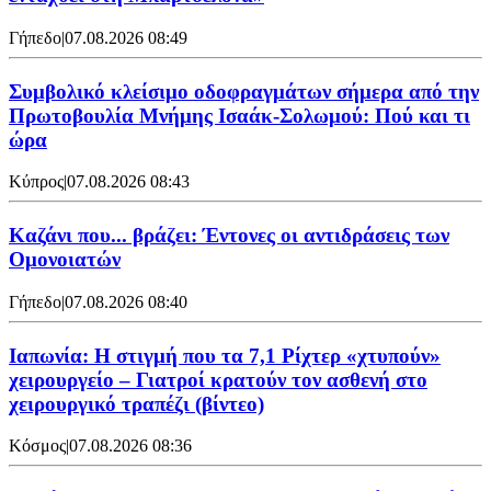
Γήπεδο
|
07.08.2026 08:49
Συμβολικό κλείσιμο οδοφραγμάτων σήμερα από την
Πρωτοβουλία Μνήμης Ισαάκ-Σολωμού: Πού και τι
ώρα
Κύπρος
|
07.08.2026 08:43
Καζάνι που... βράζει: Έντονες οι αντιδράσεις των
Ομονοιατών
Γήπεδο
|
07.08.2026 08:40
Ιαπωνία: Η στιγμή που τα 7,1 Ρίχτερ «χτυπούν»
χειρουργείο – Γιατροί κρατούν τον ασθενή στο
χειρουργικό τραπέζι (βίντεο)
Κόσμος
|
07.08.2026 08:36