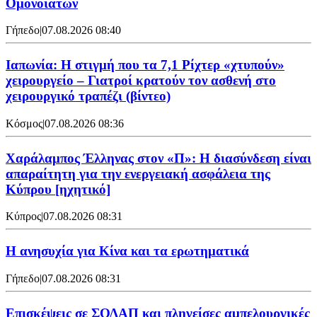
Ομονοιατών
Γήπεδο
|
07.08.2026 08:40
Ιαπωνία: Η στιγμή που τα 7,1 Ρίχτερ «χτυπούν»
χειρουργείο – Γιατροί κρατούν τον ασθενή στο
χειρουργικό τραπέζι (βίντεο)
Κόσμος
|
07.08.2026 08:36
Χαράλαμπος Έλληνας στον «Π»: Η διασύνδεση είναι
απαραίτητη για την ενεργειακή ασφάλεια της
Κύπρου [ηχητικό]
Κύπρος
|
07.08.2026 08:31
Η ανησυχία για Κίνα και τα ερωτηματικά
Γήπεδο
|
07.08.2026 08:31
Επισκέψεις σε ΣΟΔΑΠ και πληγείσες αμπελουργικές