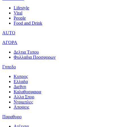
Lifestyle
Viral
People
Food and Drink
AUTO
ΑΓΟΡΑ
Δελτια Τυπου
Φυλλαδια Προσφορων
Γηπεδο
Κυπρος
Ελλαδα
Διεθνη
Καλαθοσφαιρα
Αλλα Σπορ
Ντριμπλες
Αποψεις
Παραθυρο
Ατζεντα