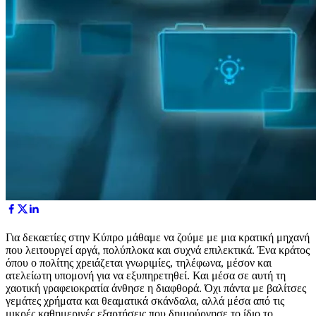
Για δεκαετίες στην Κύπρο μάθαμε να ζούμε με μια κρατική μηχανή
που λειτουργεί αργά, πολύπλοκα και συχνά επιλεκτικά. Ένα κράτος
όπου ο πολίτης χρειάζεται γνωριμίες, τηλέφωνα, μέσον και
ατελείωτη υπομονή για να εξυπηρετηθεί. Και μέσα σε αυτή τη
χαοτική γραφειοκρατία άνθησε η διαφθορά. Όχι πάντα με βαλίτσες
γεμάτες χρήματα και θεαματικά σκάνδαλα, αλλά μέσα από τις
μικρές καθημερινές εξαρτήσεις που δημιούργησε το ίδιο το