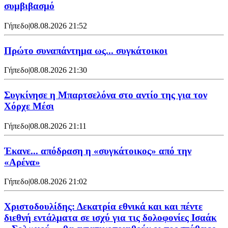
συμβιβασμό
Γήπεδο
|
08.08.2026 21:52
Πρώτο συναπάντημα ως... συγκάτοικοι
Γήπεδο
|
08.08.2026 21:30
Συγκίνησε η Μπαρτσελόνα στο αντίο της για τον
Χόρχε Μέσι
Γήπεδο
|
08.08.2026 21:11
Έκανε... απόδραση η «συγκάτοικος» από την
«Αρένα»
Γήπεδο
|
08.08.2026 21:02
Χριστοδουλίδης: Δεκατρία εθνικά και και πέντε
διεθνή εντάλματα σε ισχύ για τις δολοφονίες Ισαάκ