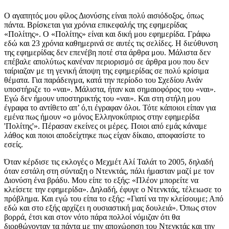
Ο αγαπητός μου φίλος Διονύσης είναι πολύ αισιόδοξος, όπως
πάντα. Βρίσκεται για χρόνια επικεφαλής της εφημερίδας
«Πολίτης». Ο «Πολίτης» είναι και δική μου εφημερίδα. Γράφω
εδώ και 23 χρόνια καθημερινά σε αυτές τις σελίδες. Η διεύθυνση
της εφημερίδας δεν επενέβη ποτέ στα άρθρα μου. Μάλιστα δεν
επέβαλε απολύτως κανέναν περιορισμό σε άρθρα μου που δεν
ταίριαζαν με τη γενική άποψη της εφημερίδας σε πολύ κρίσιμα
θέματα. Για παράδειγμα, κατά την περίοδο του Σχεδίου Ανάν
υποστήριζε το «ναι». Μάλιστα, ήταν και σημαιοφόρος του «ναι».
Εγώ δεν ήμουν υποστηρικτής του «ναι». Και στη στήλη μου
έγραφα το αντίθετο απ’ ό,τι έγραφαν όλοι. Τότε κάποιοι είπαν για
εμένα πως ήμουν «ο μόνος Ελληνοκύπριος στην εφημερίδα
'Πολίτης'». Πέρασαν εκείνες οι μέρες. Ποιοι από εμάς κάναμε
λάθος και ποιοι αποδείχτηκε πως είχαν δίκαιο, αποφασίστε το
εσείς.
Όταν κέρδισε τις εκλογές ο Μεχμέτ Αλί Ταλάτ το 2005, δηλαδή
όταν εστάλη στη σύνταξη ο Ντενκτάς, πάλι ήμασταν μαζί με τον
Διονύση ένα βράδυ. Μου είπε το εξής: «Πλέον μπορείτε να
κλείσετε την εφημερίδα». Δηλαδή, έφυγε ο Ντενκτάς, τέλειωσε το
πρόβλημα. Και εγώ του είπα το εξής: «Γιατί να την κλείσουμε; Από
εδώ και στο εξής αρχίζει η ουσιαστική μας δουλειά». Όπως στον
βορρά, έτσι και στον νότο πάρα πολλοί νόμιζαν ότι θα
διορθώνονταν τα πάντα με την αποχώρηση του Ντενκτάς και την