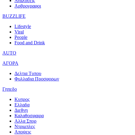
Αναλυσεις
Αρθρογραφοι
BUZZLIFE
Lifestyle
Viral
People
Food and Drink
AUTO
ΑΓΟΡΑ
Δελτια Τυπου
Φυλλαδια Προσφορων
Γηπεδο
Κυπρος
Ελλαδα
Διεθνη
Καλαθοσφαιρα
Αλλα Σπορ
Ντριμπλες
Αποψεις