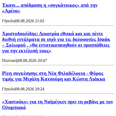
Έκανε... απόδραση η «συγκάτοικος» από την
«Αρένα»
Γήπεδο
|
08.08.2026 21:02
Χριστοδουλίδης: Δεκατρία εθνικά και και πέντε
διεθνή εντάλματα σε ισχύ για τις δολοφονίες Ισαάκ
– Σολωμού , «θα εντατικοποιηθούν οι προσπάθειες
για την εκτέλεσή τους»
Πολιτική
|
08.08.2026 20:47
Ρίγη συγκίνησης στη Νέα Φιλαδέλφεια - Φόρος
τιμής για Μιχάλη Κατσούρη και Κώστα Λιάκκα
Γήπεδο
|
08.08.2026 20:24
«Χαστούκι» για τη Ναϊμέγκεν πριν τη ρεβάνς με τον
Ολυμπιακό