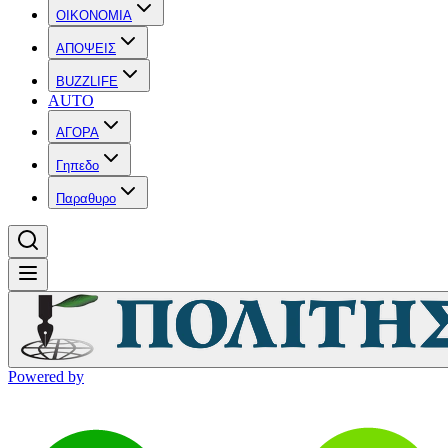
OIKONOMIA
ΑΠΟΨΕΙΣ
BUZZLIFE
AUTO
ΑΓΟΡΑ
Γηπεδο
Παραθυρο
Powered by