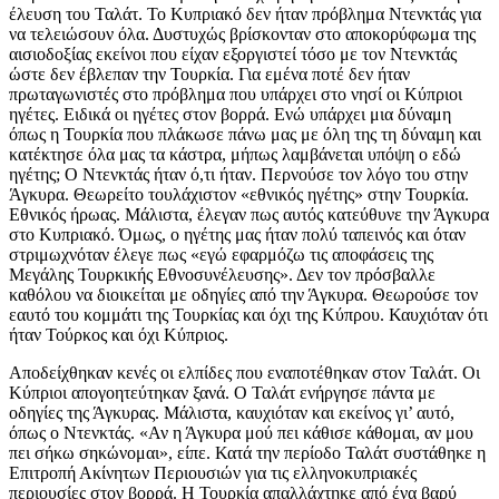
έλευση του Ταλάτ. Το Κυπριακό δεν ήταν πρόβλημα Ντενκτάς για
να τελειώσουν όλα. Δυστυχώς βρίσκονταν στο αποκορύφωμα της
αισιοδοξίας εκείνοι που είχαν εξοργιστεί τόσο με τον Ντενκτάς
ώστε δεν έβλεπαν την Τουρκία. Για εμένα ποτέ δεν ήταν
πρωταγωνιστές στο πρόβλημα που υπάρχει στο νησί οι Κύπριοι
ηγέτες. Ειδικά οι ηγέτες στον βορρά. Ενώ υπάρχει μια δύναμη
όπως η Τουρκία που πλάκωσε πάνω μας με όλη της τη δύναμη και
κατέκτησε όλα μας τα κάστρα, μήπως λαμβάνεται υπόψη ο εδώ
ηγέτης; Ο Ντενκτάς ήταν ό,τι ήταν. Περνούσε τον λόγο του στην
Άγκυρα. Θεωρείτο τουλάχιστον «εθνικός ηγέτης» στην Τουρκία.
Εθνικός ήρωας. Μάλιστα, έλεγαν πως αυτός κατεύθυνε την Άγκυρα
στο Κυπριακό. Όμως, ο ηγέτης μας ήταν πολύ ταπεινός και όταν
στριμωχνόταν έλεγε πως «εγώ εφαρμόζω τις αποφάσεις της
Μεγάλης Τουρκικής Εθνοσυνέλευσης». Δεν τον πρόσβαλλε
καθόλου να διοικείται με οδηγίες από την Άγκυρα. Θεωρούσε τον
εαυτό του κομμάτι της Τουρκίας και όχι της Κύπρου. Καυχιόταν ότι
ήταν Τούρκος και όχι Κύπριος.
Αποδείχθηκαν κενές οι ελπίδες που εναποτέθηκαν στον Ταλάτ. Οι
Κύπριοι απογοητεύτηκαν ξανά. Ο Ταλάτ ενήργησε πάντα με
οδηγίες της Άγκυρας. Μάλιστα, καυχιόταν και εκείνος γι’ αυτό,
όπως ο Ντενκτάς. «Αν η Άγκυρα μού πει κάθισε κάθομαι, αν μου
πει σήκω σηκώνομαι», είπε. Κατά την περίοδο Ταλάτ συστάθηκε η
Επιτροπή Ακίνητων Περιουσιών για τις ελληνοκυπριακές
περιουσίες στον βορρά. Η Τουρκία απαλλάχτηκε από ένα βαρύ