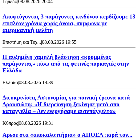
Γήπεδο
|
08.08.2026 20:04
Αποφεύγοντας 3 παράγοντες κινδύνου κερδίζουμε 13
επιπλέον χρόνια χωρίς άνοια, σύμφωνα με
αμερικανική μελέτη
Επιστήμη και Τεχ...
|
08.08.2026 19:55
Η αυξημένη χαμηλή βλάστηση «κρυμμένος
παράγοντας» πίσω από τις φετινές πυρκαγιές στην
Ελλάδα
Ελλάδα
|
08.08.2026 19:39
Διευκρινίσεις Αστυνομίας για ποινική έρευνα κατά
Δρουσιώτη: «Η διερεύνηση ξεκίνησε μετά από
καταγγελία – Δεν ενεργήσαμε αυτεπάγγελτα»
Κύπρος
|
08.08.2026 19:31
Άρεσε στα «αποκαλυπτήρια» ο ΑΠΟΕΛ παρά τον...