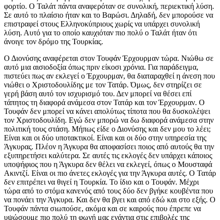
φορτίο. Ο Ταλάτ πάντα αναφερόταν σε συνολική, περιεκτική λύση.
Σε αυτό το πλαίσιο ήταν και το Βαρώσι. Δηλαδή, δεν μπορούσε να
επιστραφεί στους Ελληνοκύπριους χωρίς να υπάρχει συνολική
λύση. Αυτό για το οποίο καυχιόταν πιο πολύ ο Ταλάτ ήταν ότι
άνοιγε τον δρόμο της Τουρκίας.
Ο Διονύσης αναφέρεται στον Τουφάν Έρχουρμαν τώρα. Νιώθω σε
αυτό μια αισιοδοξία όπως πριν είκοσι χρόνια. Για παράδειγμα,
πιστεύει πως αν εκλεγεί ο Έρχουρμαν, θα διαταραχθεί η άνεση που
νιώθει ο Χριστοδουλίδης με τον Τατάρ. Όμως, δεν στηρίζει σε
γερή βάση αυτό τον ισχυρισμό του. Δεν μπορεί να θέσει επί
τάπητος τη διαφορά ανάμεσα στον Τατάρ και τον Έρχουρμαν. Ο
Τουφάν δεν μπορεί να κάνει απολύτως τίποτα που θα δυσκολέψει
τον Χριστοδουλίδη. Εγώ δεν μπορώ να δω διαφορά ανάμεσα στην
πολιτική τους στάση. Μήπως είδε ο Διονύσης και δεν μου το λέει;
Είναι και οι δύο υποτακτικοί. Είναι και οι δύο στην υπηρεσία της
Άγκυρας. Πλέον η Άγκυρα θα αποφασίσει ποιος από αυτούς θα την
εξυπηρετήσει καλύτερα. Σε αυτές τις εκλογές δεν υπάρχει κάποιος
υποψήφιος που η Άγκυρα δεν θέλει να εκλεγεί, όπως ο Μουσταφά
Ακιντζί. Είναι οι πιο άνετες εκλογές για την Άγκυρα αυτές. Ο Τατάρ
δεν επιτρέπει να θιγεί η Τουρκία. Το ίδιο και ο Τουφάν. Μέχρι
τώρα από το στόμα κανενός από τους δύο δεν βγήκε κουβέντα που
να πονάει την Άγκυρα. Και δεν θα βγει και από εδώ και στο εξής. Ο
Τουφάν πάντα σιωπούσε, ακόμα και σε καιρούς που έπρεπε να
υψώσουμε πιο πολύ τη φωνή μας ενάντια στις επιβολές της