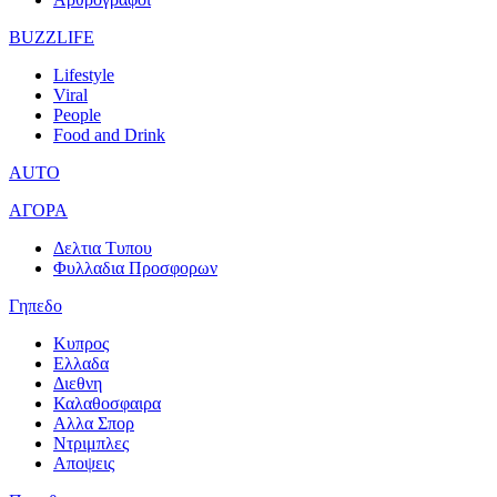
BUZZLIFE
Lifestyle
Viral
People
Food and Drink
AUTO
ΑΓΟΡΑ
Δελτια Τυπου
Φυλλαδια Προσφορων
Γηπεδο
Κυπρος
Ελλαδα
Διεθνη
Καλαθοσφαιρα
Αλλα Σπορ
Ντριμπλες
Αποψεις