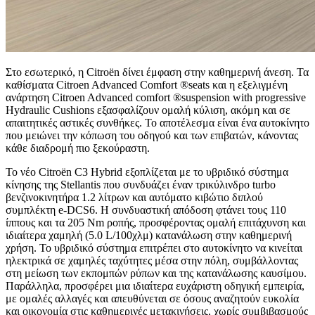
Στο εσωτερικό, η Citroën δίνει έμφαση στην καθημερινή άνεση. Τα
καθίσματα Citroen Advanced Comfort ®seats και η εξελιγμένη
ανάρτηση Citroen Advanced comfort ®suspension with progressive
Hydraulic Cushions εξασφαλίζουν ομαλή κύλιση, ακόμη και σε
απαιτητικές αστικές συνθήκες. Το αποτέλεσμα είναι ένα αυτοκίνητο
που μειώνει την κόπωση του οδηγού και των επιβατών, κάνοντας
κάθε διαδρομή πιο ξεκούραστη.
Το νέο Citroën C3 Hybrid εξοπλίζεται με το υβριδικό σύστημα
κίνησης της Stellantis που συνδυάζει έναν τρικύλινδρο turbo
βενζινοκινητήρα 1.2 λίτρων και αυτόματο κιβώτιο διπλού
συμπλέκτη e-DCS6. Η συνδυαστική απόδοση φτάνει τους 110
ίππους και τα 205 Nm ροπής, προσφέροντας ομαλή επιτάχυνση και
ιδιαίτερα χαμηλή (5.0 L/100χλμ) κατανάλωση στην καθημερινή
χρήση. Το υβριδικό σύστημα επιτρέπει στο αυτοκίνητο να κινείται
ηλεκτρικά σε χαμηλές ταχύτητες μέσα στην πόλη, συμβάλλοντας
στη μείωση των εκπομπών ρύπων και της κατανάλωσης καυσίμου.
Παράλληλα, προσφέρει μια ιδιαίτερα ευχάριστη οδηγική εμπειρία,
με ομαλές αλλαγές και απευθύνεται σε όσους αναζητούν ευκολία
και οικονομία στις καθημερινές μετακινήσεις, χωρίς συμβιβασμούς