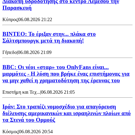
Διακοπή υδροδότησης στο κέντρο Λεμεσού την
Παρασκευή
Κύπρος
|
06.08.2026 21:22
ΒΙΝΤΕΟ: Το έριξαν στην... πλάκα στο
Σάλτσμπουργκ μετά τη διακοπή!
Γήπεδο
|
06.08.2026 21:09
BBC: Οι νέοι «σταρ» του OnlyFans είναι...
μαρμότες - Η λύση που βρήκε ένας επιστήμονας για
να μην χαθεί η χρηματοδότηση της έρευνας του
Επιστήμη και Τεχ...
|
06.08.2026 21:05
Ιράν: Στο τραπέζι νομοσχέδιο για απαγόρευση
διέλευσης αμερικανικών και ισραηλινών πλοίων από
τα Στενά του Ορμούζ
Κόσμος
|
06.08.2026 20:54