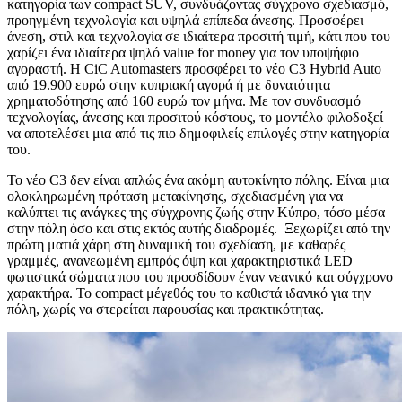
κατηγορία των compact SUV, συνδυάζοντας σύγχρονο σχεδιασμό,
προηγμένη τεχνολογία και υψηλά επίπεδα άνεσης. Προσφέρει
άνεση, στιλ και τεχνολογία σε ιδιαίτερα προσιτή τιμή, κάτι που του
χαρίζει ένα ιδιαίτερα ψηλό value for money για τον υποψήφιο
αγοραστή. Η CiC Automasters προσφέρει το νέο C3 Hybrid Auto
από 19.900 ευρώ στην κυπριακή αγορά ή με δυνατότητα
χρηματοδότησης από 160 ευρώ τον μήνα. Με τον συνδυασμό
τεχνολογίας, άνεσης και προσιτού κόστους, το μοντέλο φιλοδοξεί
να αποτελέσει μια από τις πιο δημοφιλείς επιλογές στην κατηγορία
του.
Το νέο C3 δεν είναι απλώς ένα ακόμη αυτοκίνητο πόλης. Είναι μια
ολοκληρωμένη πρόταση μετακίνησης, σχεδιασμένη για να
καλύπτει τις ανάγκες της σύγχρονης ζωής στην Κύπρο, τόσο μέσα
στην πόλη όσο και στις εκτός αυτής διαδρομές. Ξεχωρίζει από την
πρώτη ματιά χάρη στη δυναμική του σχεδίαση, με καθαρές
γραμμές, ανανεωμένη εμπρός όψη και χαρακτηριστικά LED
φωτιστικά σώματα που του προσδίδουν έναν νεανικό και σύγχρονο
χαρακτήρα. Το compact μέγεθός του το καθιστά ιδανικό για την
πόλη, χωρίς να στερείται παρουσίας και πρακτικότητας.