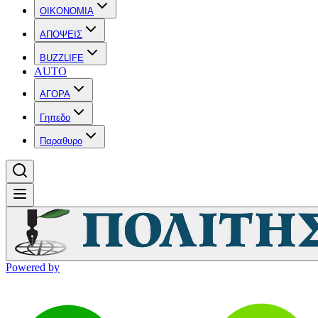
OIKONOMIA
ΑΠΟΨΕΙΣ
BUZZLIFE
AUTO
ΑΓΟΡΑ
Γηπεδο
Παραθυρο
Powered by