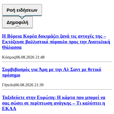
Ροή ειδήσεων
Δημοφιλή
Η Βόρεια Κορέα δοκιμάζει ξανά τις αντοχές της –
Εκτόξευσε βαλλιστικό πύραυλο προς την Ανατολική
Θάλασσα
Κόσμος
|
06.08.2026 21:48
Συμβιβασμός για Άρη με την Αλ Σαντ με θετικό
πρόσημο
Γήπεδο
|
06.08.2026 21:39
Ταξιδεύετε στην Ευρώπη; Η κάρτα που μπορεί να
σας σώσει σε περίπτωση ανάγκης – Τι καλύπτει η
ΕΚΑΑ