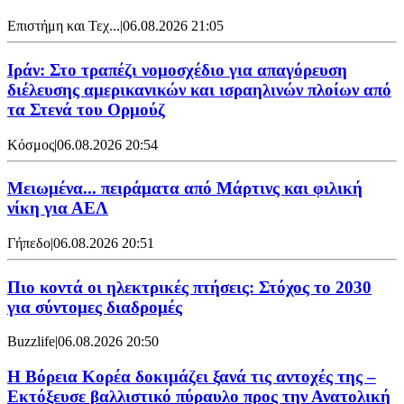
Επιστήμη και Τεχ...
|
06.08.2026 21:05
Ιράν: Στο τραπέζι νομοσχέδιο για απαγόρευση
διέλευσης αμερικανικών και ισραηλινών πλοίων από
τα Στενά του Ορμούζ
Κόσμος
|
06.08.2026 20:54
Μειωμένα... πειράματα από Μάρτινς και φιλική
νίκη για ΑΕΛ
Γήπεδο
|
06.08.2026 20:51
Πιο κοντά οι ηλεκτρικές πτήσεις: Στόχος το 2030
για σύντομες διαδρομές
Buzzlife
|
06.08.2026 20:50
Η Βόρεια Κορέα δοκιμάζει ξανά τις αντοχές της –
Εκτόξευσε βαλλιστικό πύραυλο προς την Ανατολική