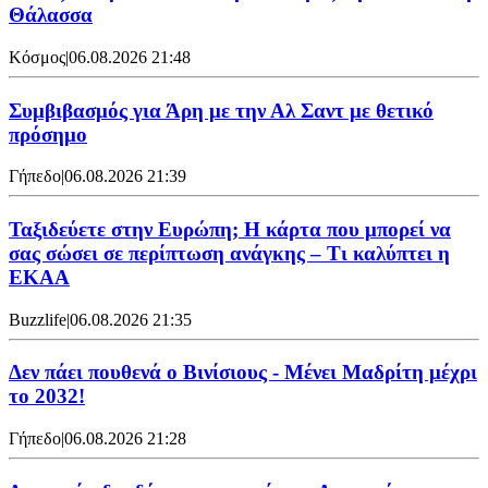
Θάλασσα
Κόσμος
|
06.08.2026 21:48
Συμβιβασμός για Άρη με την Αλ Σαντ με θετικό
πρόσημο
Γήπεδο
|
06.08.2026 21:39
Ταξιδεύετε στην Ευρώπη; Η κάρτα που μπορεί να
σας σώσει σε περίπτωση ανάγκης – Τι καλύπτει η
ΕΚΑΑ
Buzzlife
|
06.08.2026 21:35
Δεν πάει πουθενά ο Βινίσιους - Μένει Μαδρίτη μέχρι
το 2032!
Γήπεδο
|
06.08.2026 21:28