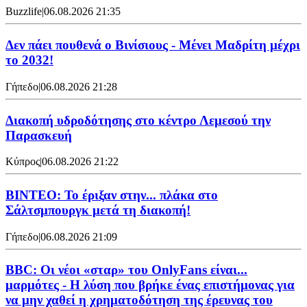
Buzzlife
|
06.08.2026 21:35
Δεν πάει πουθενά ο Βινίσιους - Μένει Μαδρίτη μέχρι
το 2032!
Γήπεδο
|
06.08.2026 21:28
Διακοπή υδροδότησης στο κέντρο Λεμεσού την
Παρασκευή
Κύπρος
|
06.08.2026 21:22
ΒΙΝΤΕΟ: Το έριξαν στην... πλάκα στο
Σάλτσμπουργκ μετά τη διακοπή!
Γήπεδο
|
06.08.2026 21:09
BBC: Οι νέοι «σταρ» του OnlyFans είναι...
μαρμότες - Η λύση που βρήκε ένας επιστήμονας για
να μην χαθεί η χρηματοδότηση της έρευνας του