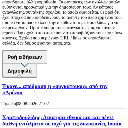
οποιαδήποτε άλλη νομοθεσία. Οι συντάκτες των σχολίων αυτών
ευθύνονται προσωπικά για την δημοσίευση τους. Αν κάποιος
αναγνώστης/συντάκτης σχολίου, το οποίο αφαιρείται, θεωρεί ότι
έχει στοιχεία που αποδεικνύουν το αληθές του περιεχομένου του,
μπορεί να τα αποστείλει στην διεύθυνση της ιστοσελίδας για να
διερευνηθούν. Προτρέπουμε τους αναγνώστες μας να κάνουν
report / flag σχόλια που πιστεύουν ότι παραβιάζουν τους πιο πάνω
κανόνες. Σχόλια που περιέχουν URL / links σε οποιαδήποτε
σελίδα, δεν δημοσιεύονται αυτόματα.
Ροή ειδήσεων
Δημοφιλή
Έκανε... απόδραση η «συγκάτοικος» από την
«Αρένα»
Γήπεδο
|
08.08.2026 21:02
Χριστοδουλίδης: Δεκατρία εθνικά και και πέντε
διεθνή εντάλματα σε ισχύ για τις δολοφονίες Ισαάκ