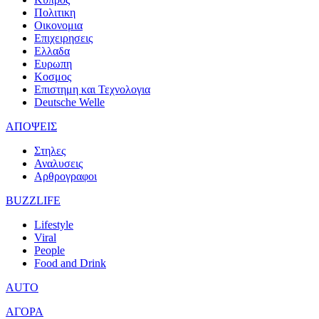
Πολιτικη
Οικονομια
Επιχειρησεις
Ελλαδα
Ευρωπη
Κοσμος
Επιστημη και Τεχνολογια
Deutsche Welle
ΑΠΟΨΕΙΣ
Στηλες
Αναλυσεις
Αρθρογραφοι
BUZZLIFE
Lifestyle
Viral
People
Food and Drink
AUTO
ΑΓΟΡΑ