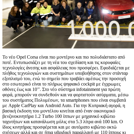
Το νέο Opel Corsa είναι πιο μοντέρνο και πιο πολυδιάστατο από
ποτέ. Εντυπωσιάζει με τη νέα του σχεδίαση και τις κορυφαίες
τεχνολογίες άνεσης και ασφάλειας που προσφέρει. Εφοδιάζεται με
πλήθος τεχνολογιών και συστημάτων υποβοήθησης στον στάνταρ
εξοπλισμό του, ενώ το σημείο που τραβάει αμέσως την προσοχή
στο εσωτερικό είναι το πλήρως ψηφιακό cockpit με έγχρωμες
οθόνες έως και 10’’. Στο νέο σύστημα infotainment για πρώτη
φορά, μπορούν να συνδεθούν και να φορτιστούν ασύρματα, μέσω
του συστήματος Πολυμέσων, τα smartphones που είναι συμβατά
με Apple CarPlay και Android Auto. Για την Κυπριακή αγορά, η
βασική έκδοση του μοντέλου κινείται από έναν οικονομικό
βενζινοκινητήρα 1.2 Τurbo 100 ίππων με μηχανικό κιβώτιο
ταχυτήτων και κατανάλωση μόλις στα 5.3 λίτρα ανά 100 km. Ο
ίδιος κινητήρας προσφέρεται και με αυτόματο κιβώτιο οκτώ
σχέσεων αλλά και σε ήπια υβριδική παραλλαγή με 110 ίππους κι