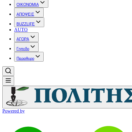
OIKONOMIA
ΑΠΟΨΕΙΣ
BUZZLIFE
AUTO
ΑΓΟΡΑ
Γηπεδο
Παραθυρο
Powered by