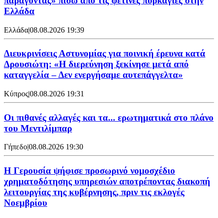
παράγοντας» πίσω από τις φετινές πυρκαγιές στην
Ελλάδα
Ελλάδα
|
08.08.2026 19:39
Διευκρινίσεις Αστυνομίας για ποινική έρευνα κατά
Δρουσιώτη: «Η διερεύνηση ξεκίνησε μετά από
καταγγελία – Δεν ενεργήσαμε αυτεπάγγελτα»
Κύπρος
|
08.08.2026 19:31
Οι πιθανές αλλαγές και τα... ερωτηματικά στο πλάνο
του Μεντιλίμπαρ
Γήπεδο
|
08.08.2026 19:30
Η Γερουσία ψήφισε προσωρινό νομοσχέδιο
χρηματοδότησης υπηρεσιών αποτρέποντας διακοπή
λειτουργίας της κυβέρνησης, πριν τις εκλογές
Νοεμβρίου