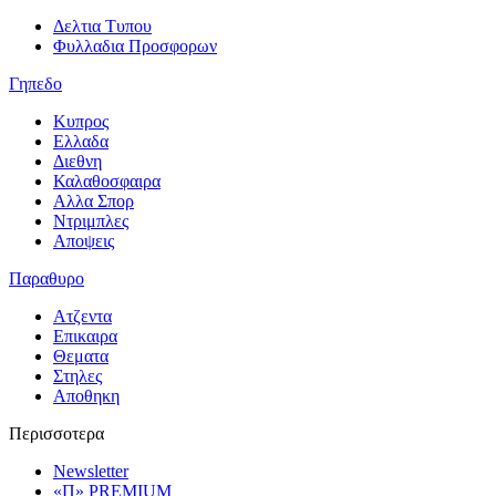
Δελτια Τυπου
Φυλλαδια Προσφορων
Γηπεδο
Κυπρος
Ελλαδα
Διεθνη
Καλαθοσφαιρα
Αλλα Σπορ
Ντριμπλες
Αποψεις
Παραθυρο
Ατζεντα
Επικαιρα
Θεματα
Στηλες
Αποθηκη
Περισσοτερα
Newsletter
«Π» PREMIUM