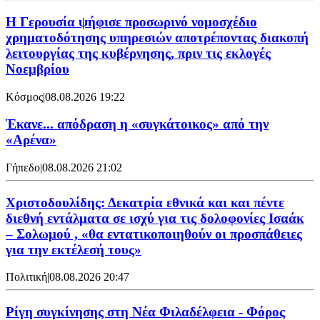
Η Γερουσία ψήφισε προσωρινό νομοσχέδιο
χρηματοδότησης υπηρεσιών αποτρέποντας διακοπή
λειτουργίας της κυβέρνησης, πριν τις εκλογές
Νοεμβρίου
Κόσμος
|
08.08.2026 19:22
Έκανε... απόδραση η «συγκάτοικος» από την
«Αρένα»
Γήπεδο
|
08.08.2026 21:02
Χριστοδουλίδης: Δεκατρία εθνικά και και πέντε
διεθνή εντάλματα σε ισχύ για τις δολοφονίες Ισαάκ
– Σολωμού , «θα εντατικοποιηθούν οι προσπάθειες
για την εκτέλεσή τους»
Πολιτική
|
08.08.2026 20:47
Ρίγη συγκίνησης στη Νέα Φιλαδέλφεια - Φόρος