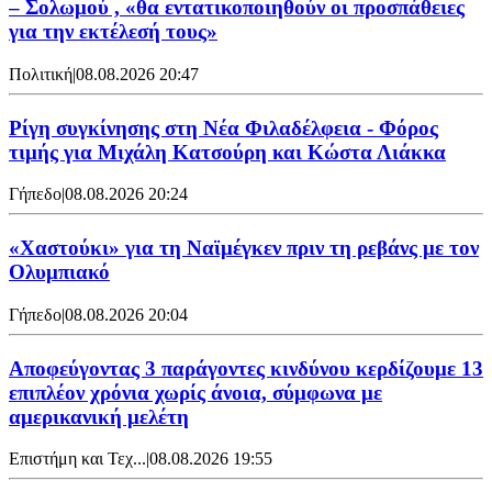
– Σολωμού , «θα εντατικοποιηθούν οι προσπάθειες
για την εκτέλεσή τους»
Πολιτική
|
08.08.2026 20:47
Ρίγη συγκίνησης στη Νέα Φιλαδέλφεια - Φόρος
τιμής για Μιχάλη Κατσούρη και Κώστα Λιάκκα
Γήπεδο
|
08.08.2026 20:24
«Χαστούκι» για τη Ναϊμέγκεν πριν τη ρεβάνς με τον
Ολυμπιακό
Γήπεδο
|
08.08.2026 20:04
Αποφεύγοντας 3 παράγοντες κινδύνου κερδίζουμε 13
επιπλέον χρόνια χωρίς άνοια, σύμφωνα με
αμερικανική μελέτη
Επιστήμη και Τεχ...
|
08.08.2026 19:55