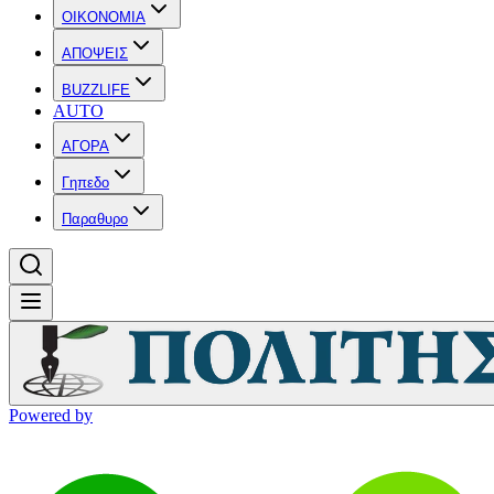
OIKONOMIA
ΑΠΟΨΕΙΣ
BUZZLIFE
AUTO
ΑΓΟΡΑ
Γηπεδο
Παραθυρο
Powered by