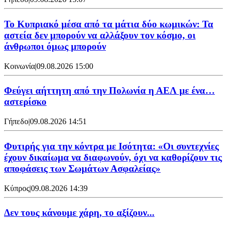
Το Κυπριακό μέσα από τα μάτια δύο κωμικών: Τα
αστεία δεν μπορούν να αλλάξουν τον κόσμο, οι
άνθρωποι όμως μπορούν
Κοινωνία
|
09.08.2026 15:00
Φεύγει αήττητη από την Πολωνία η ΑΕΛ με ένα…
αστερίσκο
Γήπεδο
|
09.08.2026 14:51
Φυτιρής για την κόντρα με Ισότητα: «Οι συντεχνίες
έχουν δικαίωμα να διαφωνούν, όχι να καθορίζουν τις
αποφάσεις των Σωμάτων Ασφαλείας»
Κύπρος
|
09.08.2026 14:39
Δεν τους κάνουμε χάρη, το αξίζουν...