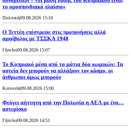
συνομιλιών – «Η βάση λύσης του Κυπριακού είναι
το ομοσπονδιακό πλαίσιο»
Πολιτική
|
09.08.2026 15:10
Ο Τεττέη επέστρεψε στις προπονήσεις αλλά
αμφίβολος με ΤΣΣΚΑ 1948
Γήπεδο
|
09.08.2026 15:07
Το Κυπριακό μέσα από τα μάτια δύο κωμικών: Τα
αστεία δεν μπορούν να αλλάξουν τον κόσμο, οι
άνθρωποι όμως μπορούν
Κοινωνία
|
09.08.2026 15:00
Φεύγει αήττητη από την Πολωνία η ΑΕΛ με ένα…
αστερίσκο
Γήπεδο
|
09.08.2026 14:51