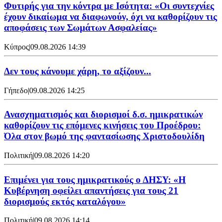
Φυτιρής για την κόντρα με Ισότητα: «Οι συντεχνίες
έχουν δικαίωμα να διαφωνούν, όχι να καθορίζουν τις
αποφάσεις των Σωμάτων Ασφαλείας»
Κύπρος
|
09.08.2026 14:39
Δεν τους κάνουμε χάρη, το αξίζουν...
Γήπεδο
|
09.08.2026 14:25
Ανασχηματισμός και διορισμοί δ.σ. ημικρατικών
καθορίζουν τις επόμενες κινήσεις του Προέδρου:
Όλα στον βωμό της φαντασίωσης Χριστοδουλίδη
Πολιτική
|
09.08.2026 14:20
Επιμένει για τους ημικρατικούς ο ΔΗΣΥ: «Η
Κυβέρνηση οφείλει απαντήσεις για τους 21
διορισμούς εκτός καταλόγου»
Πολιτική
|
09.08.2026 14:14