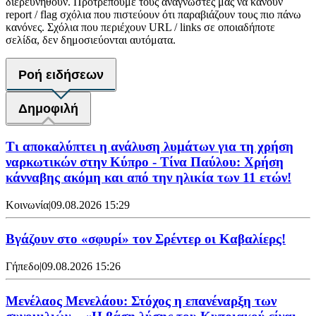
διερευνηθούν. Προτρέπουμε τους αναγνώστες μας να κάνουν
report / flag σχόλια που πιστεύουν ότι παραβιάζουν τους πιο πάνω
κανόνες. Σχόλια που περιέχουν URL / links σε οποιαδήποτε
σελίδα, δεν δημοσιεύονται αυτόματα.
Ροή ειδήσεων
Δημοφιλή
Τι αποκαλύπτει η ανάλυση λυμάτων για τη χρήση
ναρκωτικών στην Κύπρο - Τίνα Παύλου: Χρήση
κάνναβης ακόμη και από την ηλικία των 11 ετών!
Κοινωνία
|
09.08.2026 15:29
Bγάζουν στο «σφυρί» τον Σρέντερ οι Καβαλίερς!
Γήπεδο
|
09.08.2026 15:26
Μενέλαος Μενελάου: Στόχος η επανέναρξη των