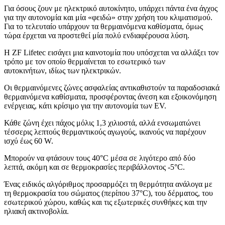
Για όσους ζουν με ηλεκτρικό αυτοκίνητο, υπάρχει πάντα ένα άγχος
για την αυτονομία και μία «φειδώ» στην χρήση του κλιματισμού.
Για το τελευταίο υπάρχουν τα θερμαινόμενα καθίσματα, όμως
τώρα έρχεται να προστεθεί μία πολύ ενδιαφέρουσα λύση.
Η ZF Lifetec εισάγει μια καινοτομία που υπόσχεται να αλλάξει τον
τρόπο με τον οποίο θερμαίνεται το εσωτερικό των
αυτοκινήτων, ιδίως των ηλεκτρικών.
Οι θερμαινόμενες ζώνες ασφαλείας αντικαθιστούν τα παραδοσιακά
θερμαινόμενα καθίσματα, προσφέροντας άνεση και εξοικονόμηση
ενέργειας, κάτι κρίσιμο για την αυτονομία των EV.
Κάθε ζώνη έχει πάχος μόλις 1,3 χιλιοστά, αλλά ενσωματώνει
τέσσερις λεπτούς θερμαντικούς αγωγούς, ικανούς να παρέχουν
ισχύ έως 60 W.
Μπορούν να φτάσουν τους 40°C μέσα σε λιγότερο από δύο
λεπτά, ακόμη και σε θερμοκρασίες περιβάλλοντος -5°C.
Ένας ειδικός αλγόριθμος προσαρμόζει τη θερμότητα ανάλογα με
τη θερμοκρασία του σώματος (περίπου 37°C), του δέρματος, του
εσωτερικού χώρου, καθώς και τις εξωτερικές συνθήκες και την
ηλιακή ακτινοβολία.