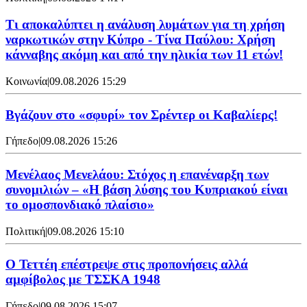
Τι αποκαλύπτει η ανάλυση λυμάτων για τη χρήση
ναρκωτικών στην Κύπρο - Τίνα Παύλου: Χρήση
κάνναβης ακόμη και από την ηλικία των 11 ετών!
Κοινωνία
|
09.08.2026 15:29
Bγάζουν στο «σφυρί» τον Σρέντερ οι Καβαλίερς!
Γήπεδο
|
09.08.2026 15:26
Μενέλαος Μενελάου: Στόχος η επανέναρξη των
συνομιλιών – «Η βάση λύσης του Κυπριακού είναι
το ομοσπονδιακό πλαίσιο»
Πολιτική
|
09.08.2026 15:10
Ο Τεττέη επέστρεψε στις προπονήσεις αλλά
αμφίβολος με ΤΣΣΚΑ 1948
Γήπεδο
|
09.08.2026 15:07