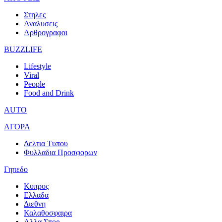
Στηλες
Αναλυσεις
Αρθρογραφοι
BUZZLIFE
Lifestyle
Viral
People
Food and Drink
AUTO
ΑΓΟΡΑ
Δελτια Τυπου
Φυλλαδια Προσφορων
Γηπεδο
Κυπρος
Ελλαδα
Διεθνη
Καλαθοσφαιρα
Αλλα Σπορ